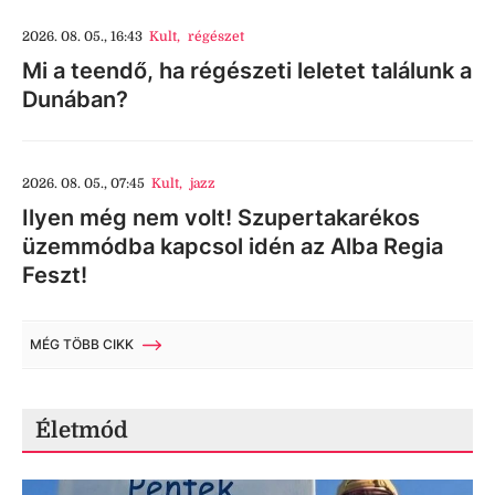
2026. 08. 05., 16:43
Kult
,
régészet
Mi a teendő, ha régészeti leletet találunk a
Dunában?
2026. 08. 05., 07:45
Kult
,
jazz
Ilyen még nem volt! Szupertakarékos
üzemmódba kapcsol idén az Alba Regia
Feszt!
MÉG TÖBB CIKK
Életmód