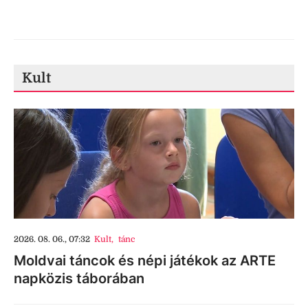
Kult
2026. 08. 06., 07:32
Kult
,
tánc
Moldvai táncok és népi játékok az ARTE
napközis táborában