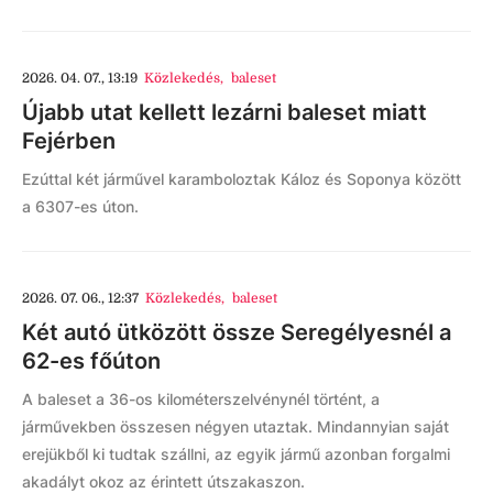
2026. 04. 07., 13:19
Közlekedés
,
baleset
Újabb utat kellett lezárni baleset miatt
Fejérben
Ezúttal két járművel karamboloztak Káloz és Soponya között
a 6307-es úton.
2026. 07. 06., 12:37
Közlekedés
,
baleset
Két autó ütközött össze Seregélyesnél a
62-es főúton
A baleset a 36-os kilométerszelvénynél történt, a
járművekben összesen négyen utaztak. Mindannyian saját
erejükből ki tudtak szállni, az egyik jármű azonban forgalmi
akadályt okoz az érintett útszakaszon.