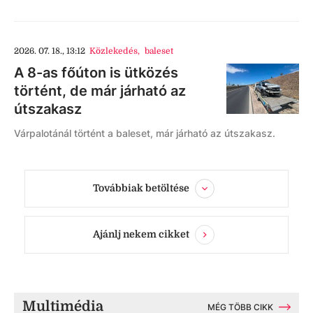
2026. 07. 18., 13:12
Közlekedés
,
baleset
A 8-as főúton is ütközés
történt, de már járható az
útszakasz
Várpalotánál történt a baleset, már járható az útszakasz.
Továbbiak betöltése
Ajánlj nekem cikket
Multimédia
MÉG TÖBB CIKK