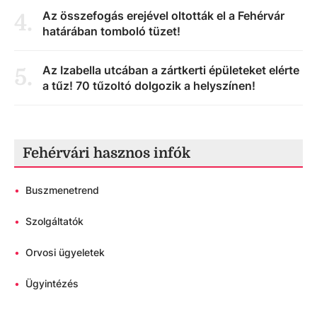
Az összefogás erejével oltották el a Fehérvár
4
.
határában tomboló tüzet!
Az Izabella utcában a zártkerti épületeket elérte
5
.
a tűz! 70 tűzoltó dolgozik a helyszínen!
Fehérvári hasznos infók
•
Buszmenetrend
•
Szolgáltatók
•
Orvosi ügyeletek
•
Ügyintézés