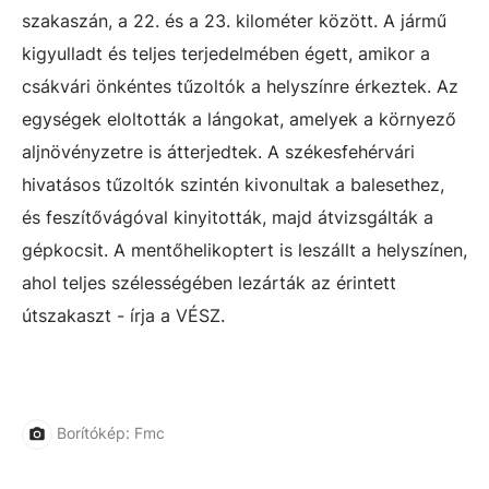
szakaszán, a 22. és a 23. kilométer között. A jármű
kigyulladt és teljes terjedelmében égett, amikor a
csákvári önkéntes tűzoltók a helyszínre érkeztek. Az
egységek eloltották a lángokat, amelyek a környező
aljnövényzetre is átterjedtek. A székesfehérvári
hivatásos tűzoltók szintén kivonultak a balesethez,
és feszítővágóval kinyitották, majd átvizsgálták a
gépkocsit. A mentőhelikoptert is leszállt a helyszínen,
ahol teljes szélességében lezárták az érintett
útszakaszt - írja a VÉSZ.
Borítókép: Fmc