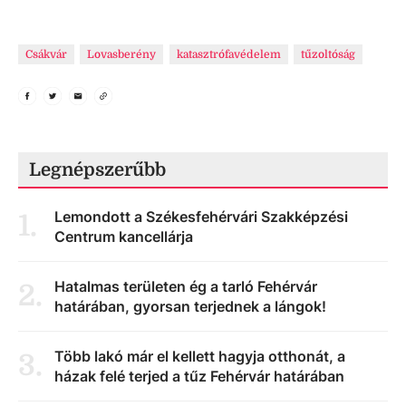
Csákvár
Lovasberény
katasztrófavédelem
tűzoltóság
Legnépszerűbb
Lemondott a Székesfehérvári Szakképzési
1
.
Centrum kancellárja
Hatalmas területen ég a tarló Fehérvár
2
.
határában, gyorsan terjednek a lángok!
Több lakó már el kellett hagyja otthonát, a
3
.
házak felé terjed a tűz Fehérvár határában