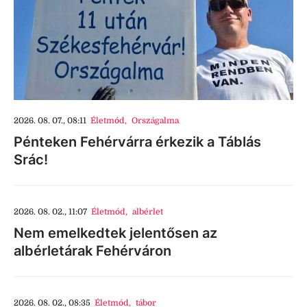
2026. 08. 07., 08:11
Életmód
,
Országalma
Pénteken Fehérvárra érkezik a Táblás
Srác!
2026. 08. 02., 11:07
Életmód
,
albérlet
Nem emelkedtek jelentősen az
albérletárak Fehérváron
2026. 08. 02., 08:35
Életmód
,
tábor