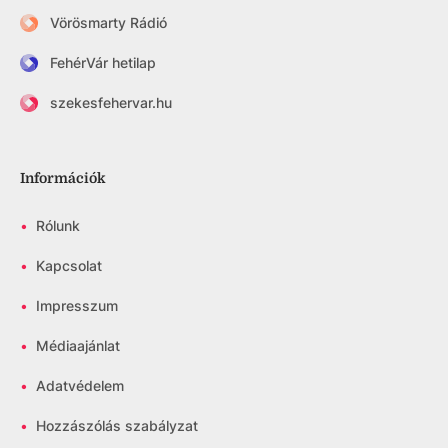
Vörösmarty Rádió
FehérVár hetilap
szekesfehervar.hu
Információk
•
Rólunk
•
Kapcsolat
•
Impresszum
•
Médiaajánlat
•
Adatvédelem
•
Hozzászólás szabályzat