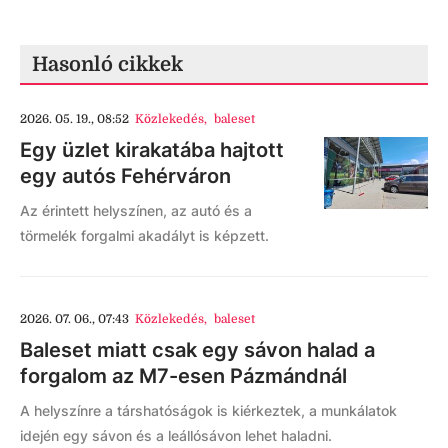
Hasonló cikkek
2026. 05. 19., 08:52
Közlekedés
,
baleset
Egy üzlet kirakatába hajtott
egy autós Fehérváron
Az érintett helyszínen, az autó és a
törmelék forgalmi akadályt is képzett.
2026. 07. 06., 07:43
Közlekedés
,
baleset
Baleset miatt csak egy sávon halad a
forgalom az M7-esen Pázmándnál
A helyszínre a társhatóságok is kiérkeztek, a munkálatok
idején egy sávon és a leállósávon lehet haladni.