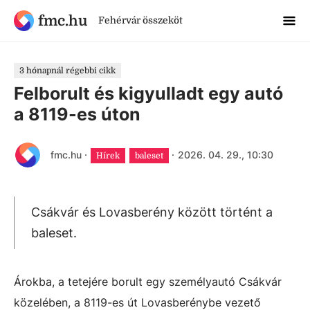
fmc.hu
Fehérvár összeköt
3 hónapnál régebbi cikk
Felborult és kigyulladt egy autó
a 8119-es úton
fmc.hu
·
·
2026. 04. 29., 10:30
Hírek
baleset
Csákvár és Lovasberény között történt a
baleset.
Árokba, a tetejére borult egy személyautó Csákvár
közelében, a 8119-es út Lovasberénybe vezető