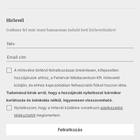
Hírlevél
Iratkozz fel már most hamarosan induló heti hírlevelünkre!
✓
A Hírlevélre történő feliratkozással önkéntesen, kifejezetten
hozzájárulok ahhoz, a Fehérvár Médiacentrum Kft. hírlevelet
küldjön, és ehhez kapcsolódóan felhasználói fiókot hozzon létre.
Tudomásul bírok arról, hogy a hozzájáruló nyilatkozat bármikor
korlátozás és indokolás nélkül, ingyenesen visszavonható.
✓
Nyilatkozom, hogy a hírlevél küldésre vonatkozó
adatkezelési
tájékoztatót
megismertem.
Feliratkozás