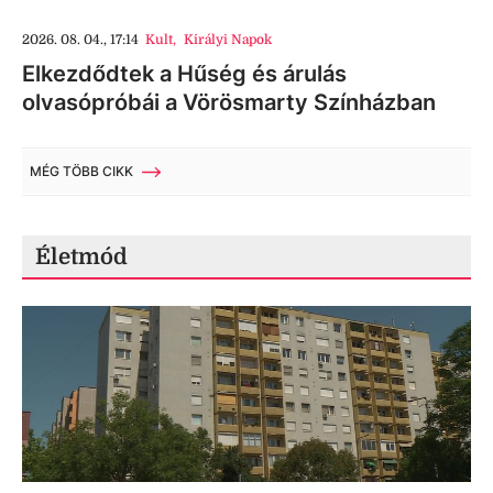
2026. 08. 04., 17:14
Kult
,
Királyi Napok
Elkezdődtek a Hűség és árulás
olvasópróbái a Vörösmarty Színházban
MÉG TÖBB CIKK
Életmód