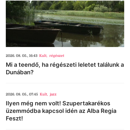
2026. 08. 05., 16:43
Kult
,
régészet
Mi a teendő, ha régészeti leletet találunk a
Dunában?
2026. 08. 05., 07:45
Kult
,
jazz
Ilyen még nem volt! Szupertakarékos
üzemmódba kapcsol idén az Alba Regia
Feszt!