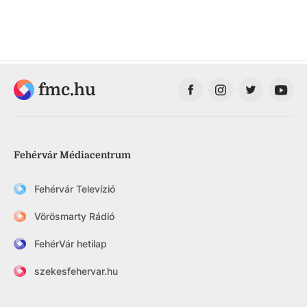
fmc.hu
Fehérvár Médiacentrum
Fehérvár Televízió
Vörösmarty Rádió
FehérVár hetilap
szekesfehervar.hu