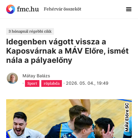
fmc.hu
Fehérvár összeköt
3 hónapnál régebbi cikk
Idegenben vágott vissza a
Kaposvárnak a MÁV Előre, ismét
nála a pályaelőny
Mátay Balázs
·
·
2026. 05. 04., 19:49
Sport
röplabda
MÁV Előre SC