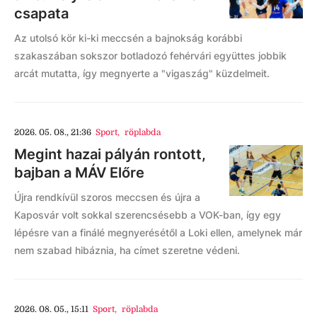
csapata
Az utolsó kör ki-ki meccsén a bajnokság korábbi
szakaszában sokszor botladozó fehérvári együttes jobbik
arcát mutatta, így megnyerte a "vigaszág" küzdelmeit.
2026. 05. 08., 21:36
Sport
,
röplabda
Megint hazai pályán rontott,
bajban a MÁV Előre
Újra rendkívül szoros meccsen és újra a
Kaposvár volt sokkal szerencsésebb a VOK-ban, így egy
lépésre van a finálé megnyerésétől a Loki ellen, amelynek már
nem szabad hibáznia, ha címet szeretne védeni.
2026. 08. 05., 15:11
Sport
,
röplabda