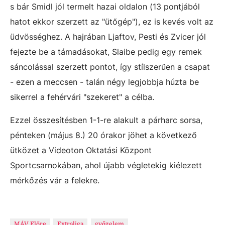
s bár Smidl jól termelt hazai oldalon (13 pontjából
hatot ekkor szerzett az "ütőgép"), ez is kevés volt az
üdvösséghez. A hajrában Ljaftov, Pesti és Zvicer jól
fejezte be a támadásokat, Slaibe pedig egy remek
sáncolással szerzett pontot, így stílszerűen a csapat
- ezen a meccsen - talán négy legjobbja húzta be
sikerrel a fehérvári "szekeret" a célba.
Ezzel összesítésben 1-1-re alakult a párharc sorsa,
pénteken (május 8.) 20 órakor jöhet a következő
ütközet a Videoton Oktatási Központ
Sportcsarnokában, ahol újabb végletekig kiélezett
mérkőzés vár a felekre.
MÁV Előre
Extraliga
győzelem