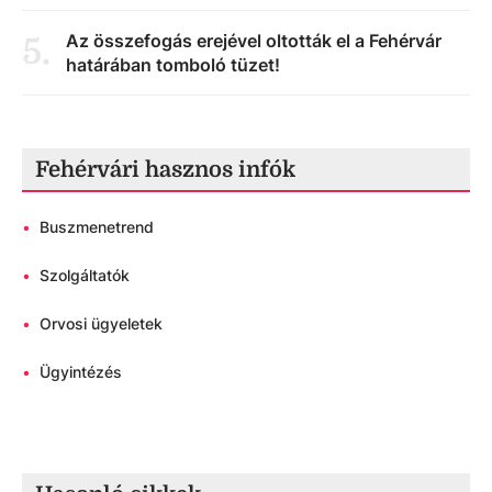
Az összefogás erejével oltották el a Fehérvár
5
.
határában tomboló tüzet!
Fehérvári hasznos infók
•
Buszmenetrend
•
Szolgáltatók
•
Orvosi ügyeletek
•
Ügyintézés