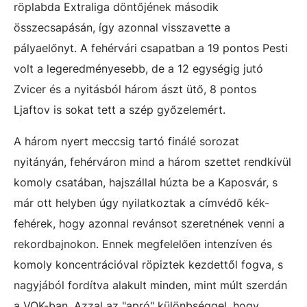
röplabda Extraliga döntőjének második
összecsapásán, így azonnal visszavette a
pályaelőnyt. A fehérvári csapatban a 19 pontos Pesti
volt a legeredményesebb, de a 12 egységig jutó
Zvicer és a nyitásból három ászt ütő, 8 pontos
Ljaftov is sokat tett a szép győzelemért.
A három nyert meccsig tartó finálé sorozat
nyitányán, fehérváron mind a három szettet rendkívül
komoly csatában, hajszállal húzta be a Kaposvár, s
már ott helyben úgy nyilatkoztak a címvédő kék-
fehérek, hogy azonnal revánsot szeretnének venni a
rekordbajnokon. Ennek megfelelően intenzíven és
komoly koncentrációval röpiztek kezdettől fogva, s
nagyjából fordítva alakult minden, mint múlt szerdán
a VOK-ban. Azzal az "apró" különbséggel, hogy