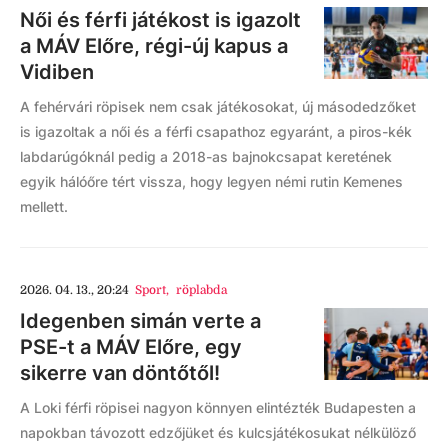
Női és férfi játékost is igazolt
a MÁV Előre, régi-új kapus a
Vidiben
A fehérvári röpisek nem csak játékosokat, új másodedzőket
is igazoltak a női és a férfi csapathoz egyaránt, a piros-kék
labdarúgóknál pedig a 2018-as bajnokcsapat keretének
egyik hálóőre tért vissza, hogy legyen némi rutin Kemenes
mellett.
2026. 04. 13., 20:24
Sport
,
röplabda
Idegenben simán verte a
PSE-t a MÁV Előre, egy
sikerre van döntőtől!
A Loki férfi röpisei nagyon könnyen elintézték Budapesten a
napokban távozott edzőjüket és kulcsjátékosukat nélkülöző