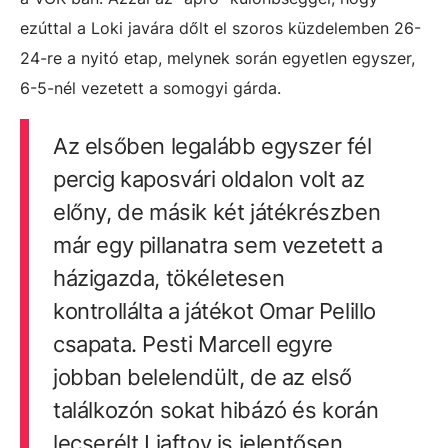
ezúttal a Loki javára dőlt el szoros küzdelemben 26-
24-re a nyitó etap, melynek során egyetlen egyszer,
6-5-nél vezetett a somogyi gárda.
Az elsőben legalább egyszer fél
percig kaposvári oldalon volt az
előny, de másik két játékrészben
már egy pillanatra sem vezetett a
házigazda, tökéletesen
kontrollálta a játékot Omar Pelillo
csapata. Pesti Marcell egyre
jobban belelendült, de az első
találkozón sokat hibázó és korán
lecserélt Ljaftov is jelentősen