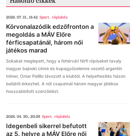
Hasonló cikkek
2026. 07. 13., 18:42
Sport
,
röplabda
Körvonalazódik edzőfronton a
megoldás a MÁV Előre
férficsapatánál, három női
játékos marad
Sokakat meglepett, hogy a fehérvári férfi röpiseket tavaly
magyar bajnoki címre és kupagyőzelemre vezető argentin
tréner, Omar Pelillo távozott a klubtól. A helyettesítés házon
belülről érkezhet. A női csapatnál három magyar játékos
hosszabbított szerződést.
2026. 04. 30., 20:29
Sport
,
röplabda
Idegenbeli sikerrel befutott
az 5. helyre a MÁV Előre női