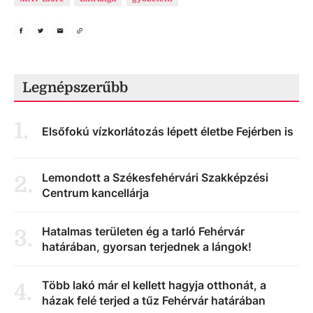
Legnépszerűbb
1
.
Elsőfokú vízkorlátozás lépett életbe Fejérben is
Lemondott a Székesfehérvári Szakképzési
2
.
Centrum kancellárja
Hatalmas területen ég a tarló Fehérvár
3
.
határában, gyorsan terjednek a lángok!
Több lakó már el kellett hagyja otthonát, a
4
.
házak felé terjed a tűz Fehérvár határában