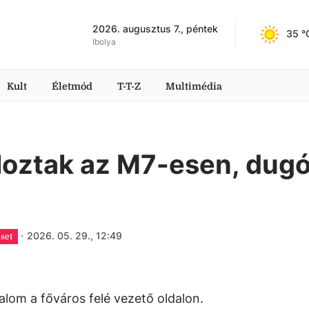
2026. augusztus 7., péntek
35
 °
Ibolya
Kult
Életmód
T-T-Z
Multimédia
loztak az M7-esen, dugó
·
2026. 05. 29., 12:49
eset
om a főváros felé vezető oldalon.