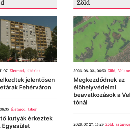
ód
Zöld
11:07
Életmód
,
albérlet
2026. 08. 02., 06:52
Zöld
,
Velenc
lkedtek jelentősen
Megkezdődnek az
letárak Fehérváron
élőhelyvédelmi
beavatkozások a Ve
tónál
 08:35
Életmód
,
tábor
tő kutyák érkeztek
 Egyesület
2026. 07. 27., 15:29
Zöld
,
szúnyog