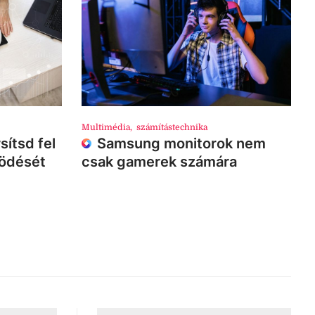
Multimédia
,
számítástechnika
sítsd fel
Samsung monitorok nem
ködését
csak gamerek számára