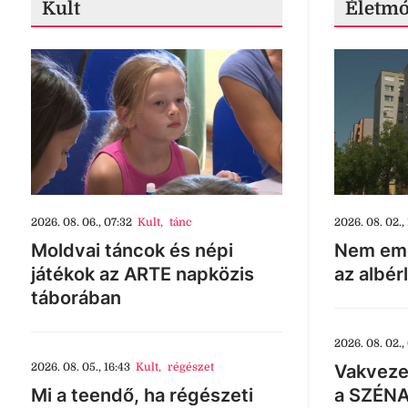
Kult
Életm
2026. 08. 06., 07:32
Kult
,
tánc
2026. 08. 02., 
Moldvai táncok és népi
Nem eme
játékok az ARTE napközis
az albér
táborában
2026. 08. 02.,
2026. 08. 05., 16:43
Kult
,
régészet
Vakveze
Mi a teendő, ha régészeti
a SZÉNA