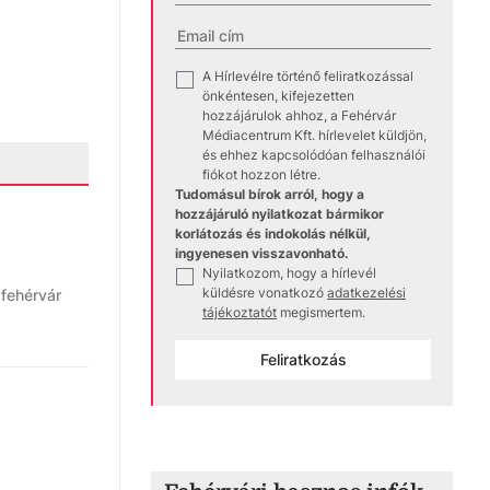
A Hírlevélre történő feliratkozással
✓
önkéntesen, kifejezetten
hozzájárulok ahhoz, a Fehérvár
Médiacentrum Kft. hírlevelet küldjön,
és ehhez kapcsolódóan felhasználói
fiókot hozzon létre.
Tudomásul bírok arról, hogy a
hozzájáruló nyilatkozat bármikor
korlátozás és indokolás nélkül,
ingyenesen visszavonható.
Nyilatkozom, hogy a hírlevél
✓
küldésre vonatkozó
adatkezelési
fehérvár
tájékoztatót
megismertem.
Feliratkozás