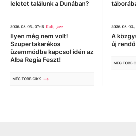
leletet találunk a Dunában?
táboráb
2026. 08. 05., 07:45
Kult
,
jazz
2026. 08. 02.,
Ilyen még nem volt!
A közgyű
Szupertakarékos
új rendő
üzemmódba kapcsol idén az
Alba Regia Feszt!
MÉG TÖBB C
MÉG TÖBB CIKK