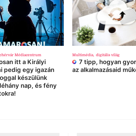
ehérvár Médiacentrum
Multimédia
,
digitális világ
san itt a Királyi
7 tipp, hogyan gyor
i pedig egy igazán
az alkalmazásaid mű
loggal készülünk
Néhány nap, és fény
tokra!