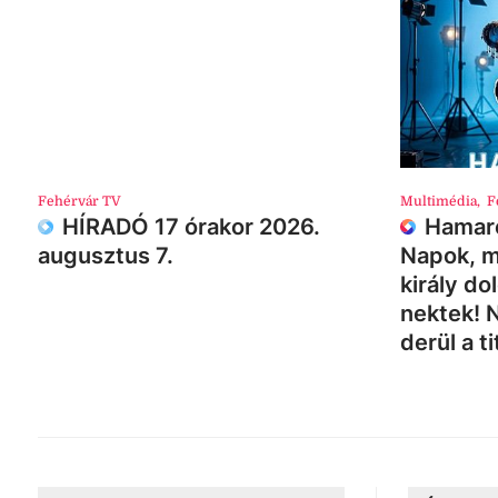
Fehérvár TV
Multimédia
,
F
HÍRADÓ 17 órakor 2026.
Hamaro
augusztus 7.
Napok, m
király do
nektek! 
derül a ti