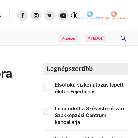
C
Fehérvár-TV
Vörösmarty Rádió
#hőség
#FEDOK
Legnépszerűbb
ra
Elsőfokú vízkorlátozás lépett
1
.
életbe Fejérben is
Lemondott a Székesfehérvári
2
.
Szakképzési Centrum
kancellárja