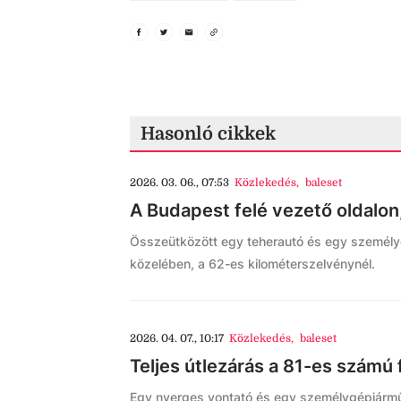
Hasonló cikkek
2026. 03. 06., 07:53
Közlekedés
,
baleset
A Budapest felé vezető oldalon
Összeütközött egy teherautó és egy személy
közelében, a 62-es kilométerszelvénynél.
2026. 04. 07., 10:17
Közlekedés
,
baleset
Teljes útlezárás a 81-es számú
Egy nyerges vontató és egy személygépjármű