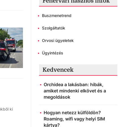
Fehérvári hasznos infók
•
Buszmenetrend
•
Szolgáltatók
•
Orvosi ügyeletek
•
Ügyintézés
Kedvencek
Orchidea a lakásban: hibák,
amiket mindenki elkövet és a
megoldások
kből ki
Hogyan netezz külföldön?
Roaming, wifi vagy helyi SIM
kártya?