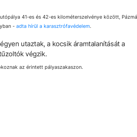
utópálya 41-es és 42-es kilométerszelvénye között, Pázm
nyban -
adta hírül a karasztrófavédelem
.
gyen utaztak, a kocsik áramtalanítását a
tűzoltók végzik.
koznak az érintett pályaszakaszon.