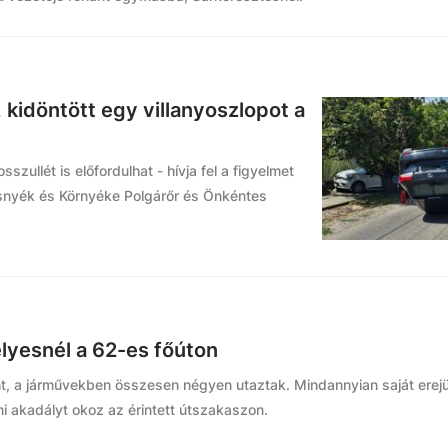
k, kidöntött egy villanyoszlopot a
szullét is előfordulhat - hívja fel a figyelmet
ásnyék és Környéke Polgárőr és Önkéntes
lyesnél a 62-es főúton
nt, a járművekben összesen négyen utaztak. Mindannyian saját erejü
mi akadályt okoz az érintett útszakaszon.