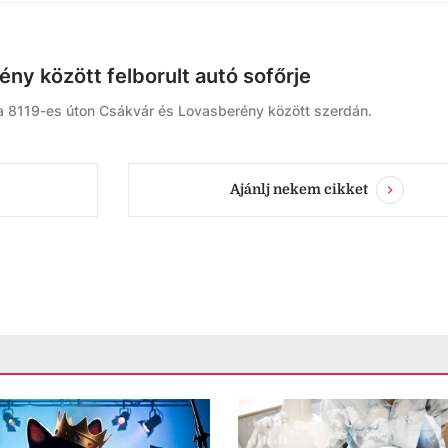
ny között felborult autó sofőrje
 a 8119-es úton Csákvár és Lovasberény között szerdán.
Ajánlj nekem cikket