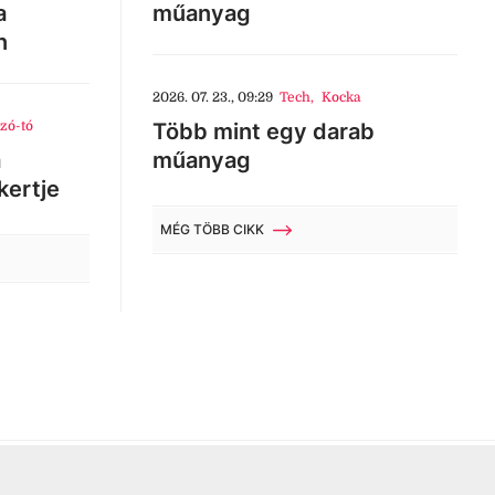
a
műanyag
n
2026. 07. 23., 09:29
Tech
,
Kocka
zó-tó
Több mint egy darab
a
műanyag
kertje
MÉG TÖBB CIKK