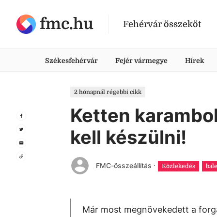
fmc.hu
Fehérvár összeköt
Székesfehérvár
Fejér vármegye
Hírek
2 hónapnál régebbi cikk
Ketten karambo
kell készülni!
FMC-összeállítás
·
Közlekedés
bal
Már most megnövekedett a forgal