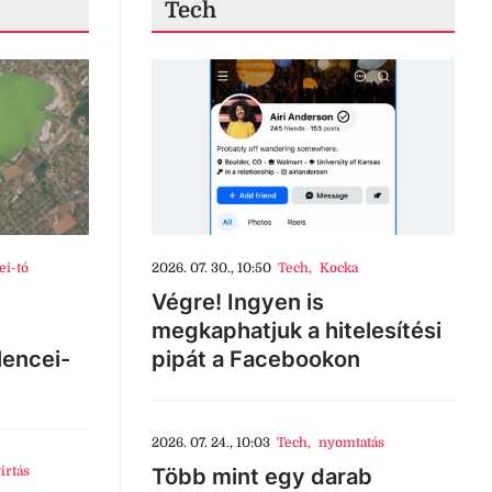
Tech
ei-tó
2026. 07. 30., 10:50
Tech
,
Kocka
Végre! Ingyen is
megkaphatjuk a hitelesítési
lencei-
pipát a Facebookon
2026. 07. 24., 10:03
Tech
,
nyomtatás
irtás
Több mint egy darab