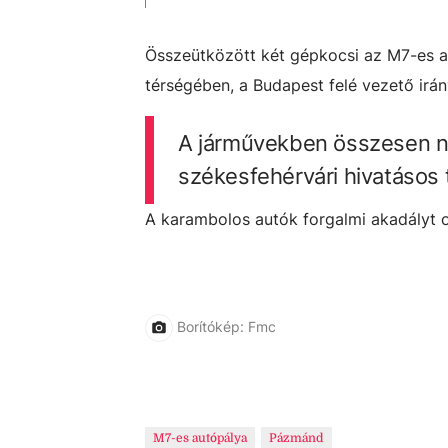
Összeütközött két gépkocsi az M7-es a
térségében, a Budapest felé vezető irá
A járművekben összesen né
székesfehérvári hivatásos 
A karambolos autók forgalmi akadályt o
Borítókép: Fmc
M7-es autópálya
Pázmánd