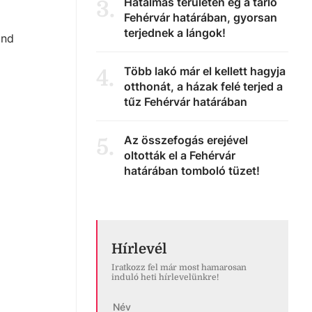
Hatalmas területen ég a tarló
3
.
Fehérvár határában, gyorsan
terjednek a lángok!
ánd
Több lakó már el kellett hagyja
4
.
otthonát, a házak felé terjed a
tűz Fehérvár határában
Az összefogás erejével
5
.
oltották el a Fehérvár
határában tomboló tüzet!
Hírlevél
Iratkozz fel már most hamarosan
induló heti hírlevelünkre!