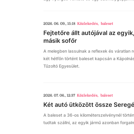
2026. 06. 09., 15:18
Közlekedés
,
baleset
Fejtetőre állt autójával az egyi
másik sofőr
A melegben lassulnak a reflexek és váratlan ros
két hétfőn történt baleset kapcsán a Kápoln
Tűzoltó Egyesület.
2026. 07. 06., 12:37
Közlekedés
,
baleset
Két autó ütközött össze Seregé
A baleset a 36-os kilométerszelvénynél törté
tudtak szállni, az egyik jármű azonban forgal