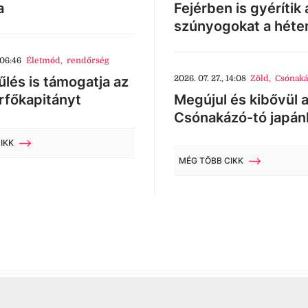
a
Fejérben is gyérítik 
szúnyogokat a héte
 06:46
Életmód
,
rendőrség
lés is támogatja az
2026. 07. 27., 14:08
Zöld
,
Csónaká
rfőkapitányt
Megújul és kibővül 
Csónakázó-tó japán
IKK
MÉG TÖBB CIKK