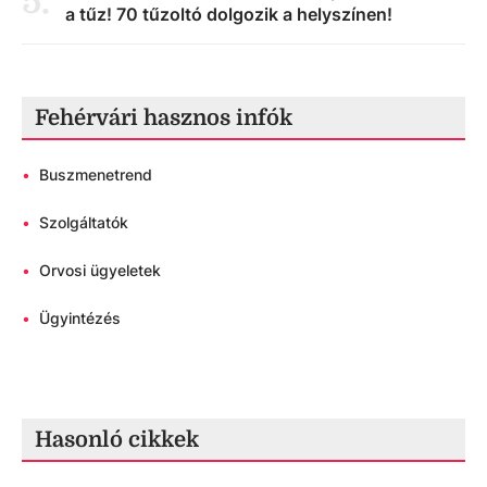
5
.
a tűz! 70 tűzoltó dolgozik a helyszínen!
Fehérvári hasznos infók
•
Buszmenetrend
•
Szolgáltatók
•
Orvosi ügyeletek
•
Ügyintézés
Hasonló cikkek