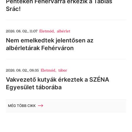
Pénteken Fehérvárra érkezik a Táblás
Srác!
2026. 08. 02., 11:07
Életmód
,
albérlet
Nem emelkedtek jelentősen az
albérletárak Fehérváron
2026. 08. 02., 08:35
Életmód
,
tábor
Vakvezető kutyák érkeztek a SZÉNA
Egyesület táborába
MÉG TÖBB CIKK