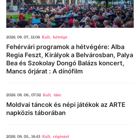
2026. 08. 07., 12:06
Kult
,
hétvége
Fehérvári programok a hétvégére: Alba
Regia Feszt, Királyok a Belvárosban, Palya
Bea és Szokolay Dongó Balázs koncert,
Mancs őrjárat : A dínófilm
2026. 08. 06., 07:32
Kult
,
tánc
Moldvai táncok és népi játékok az ARTE
napközis táborában
2026. 08. 05., 16:43
Kult
,
régészet