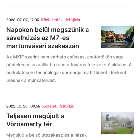
2025. 07. 07., 17:05
Közlekedés
,
felújítás
Napokon belül megszűnik a
sávelhúzás az M7-es
martonvásári szakaszán
Az MKIF szerint nem várható csúszás, csütörtökön vagy
pénteken visszaállhat a rend a főváros felé vezető oldalon. A
burkolatcsere technológiai sorrendje miatt tűnhet időnként
üresnek a munkaterület.
2022. 10. 26., 09:58
Közélet
,
felújítás
Teljesen megújult a
Vörösmarty tér
Megújult a belső útszakasz és a házak