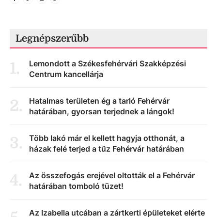
Legnépszerűbb
Lemondott a Székesfehérvári Szakképzési
1
.
Centrum kancellárja
Hatalmas területen ég a tarló Fehérvár
2
.
határában, gyorsan terjednek a lángok!
Több lakó már el kellett hagyja otthonát, a
3
.
házak felé terjed a tűz Fehérvár határában
Az összefogás erejével oltották el a Fehérvár
4
.
határában tomboló tüzet!
Az Izabella utcában a zártkerti épületeket elérte