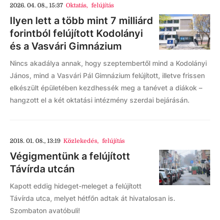
2026. 04. 08., 15:37
Oktatás
,
felújítás
Ilyen lett a több mint 7 milliárd
forintból felújított Kodolányi
és a Vasvári Gimnázium
Nincs akadálya annak, hogy szeptembertől mind a Kodolányi
János, mind a Vasvári Pál Gimnázium felújított, illetve frissen
elkészült épületében kezdhessék meg a tanévet a diákok –
hangzott el a két oktatási intézmény szerdai bejárásán.
2018. 01. 08., 13:19
Közlekedés
,
felújítás
Végigmentünk a felújított
Távírda utcán
Kapott eddig hideget-meleget a felújított
Távírda utca, melyet hétfőn adtak át hivatalosan is.
Szombaton avatóbuli!