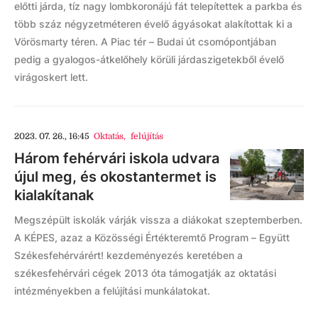
előtti járda, tíz nagy lombkoronájú fát telepítettek a parkba és
több száz négyzetméteren évelő ágyásokat alakítottak ki a
Vörösmarty téren. A Piac tér – Budai út csomópontjában
pedig a gyalogos-átkelőhely körüli járdaszigetekből évelő
virágoskert lett.
2023. 07. 26., 16:45
Oktatás
,
felújítás
Három fehérvári iskola udvara
újul meg, és okostantermet is
kialakítanak
Megszépült iskolák várják vissza a diákokat szeptemberben.
A KÉPES, azaz a Közösségi Értékteremtő Program – Együtt
Székesfehérvárért! kezdeményezés keretében a
székesfehérvári cégek 2013 óta támogatják az oktatási
intézményekben a felújítási munkálatokat.