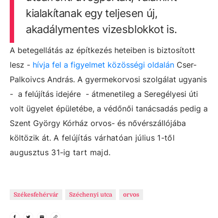
kialakítanak egy teljesen új,
akadálymentes vizesblokkot is.
A betegellátás az építkezés heteiben is biztosított
lesz -
hívja fel a figyelmet közösségi oldalán
Cser-
Palkoivcs András. A gyermekorvosi szolgálat ugyanis
- a felújítás idejére - átmenetileg a Seregélyesi úti
volt ügyelet épületébe, a védőnői tanácsadás pedig a
Szent György Kórház orvos- és nővérszállójába
költözik át.
A felújítás várhatóan július 1-től
augusztus 31-ig tart majd.
Székesfehérvár
Széchenyi utca
orvos