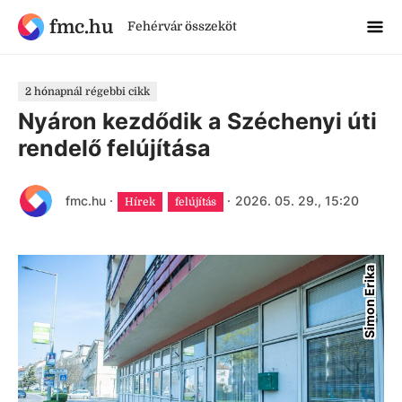
fmc.hu
Fehérvár összeköt
2 hónapnál régebbi cikk
Nyáron kezdődik a Széchenyi úti
rendelő felújítása
fmc.hu
·
·
2026. 05. 29., 15:20
Hírek
felújítás
Simon Erika