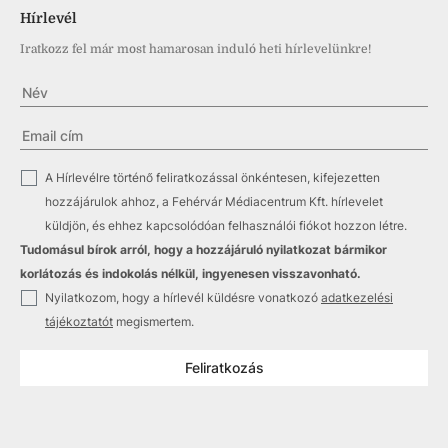
Hírlevél
Iratkozz fel már most hamarosan induló heti hírlevelünkre!
✓
A Hírlevélre történő feliratkozással önkéntesen, kifejezetten
hozzájárulok ahhoz, a Fehérvár Médiacentrum Kft. hírlevelet
küldjön, és ehhez kapcsolódóan felhasználói fiókot hozzon létre.
Tudomásul bírok arról, hogy a hozzájáruló nyilatkozat bármikor
korlátozás és indokolás nélkül, ingyenesen visszavonható.
✓
Nyilatkozom, hogy a hírlevél küldésre vonatkozó
adatkezelési
tájékoztatót
megismertem.
Feliratkozás