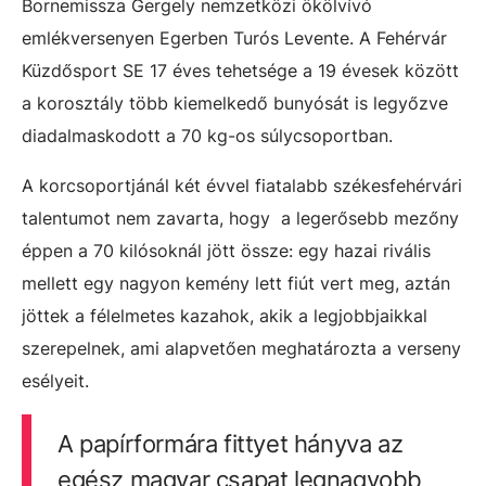
Bornemissza Gergely nemzetközi ökölvívó
emlékversenyen Egerben Turós Levente. A Fehérvár
Küzdősport SE 17 éves tehetsége a 19 évesek között
a korosztály több kiemelkedő bunyósát is legyőzve
diadalmaskodott a 70 kg-os súlycsoportban.
A korcsoportjánál két évvel fiatalabb székesfehérvári
talentumot nem zavarta, hogy a legerősebb mezőny
éppen a 70 kilósoknál jött össze: egy hazai rivális
mellett egy nagyon kemény lett fiút vert meg, aztán
jöttek a félelmetes kazahok, akik a legjobbjaikkal
szerepelnek, ami alapvetően meghatározta a verseny
esélyeit.
A papírformára fittyet hányva az
egész magyar csapat legnagyobb