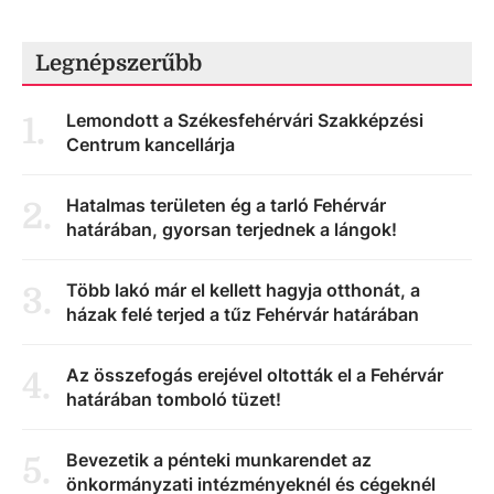
Legnépszerűbb
Lemondott a Székesfehérvári Szakképzési
1
.
Centrum kancellárja
Hatalmas területen ég a tarló Fehérvár
2
.
határában, gyorsan terjednek a lángok!
Több lakó már el kellett hagyja otthonát, a
3
.
házak felé terjed a tűz Fehérvár határában
Az összefogás erejével oltották el a Fehérvár
4
.
határában tomboló tüzet!
Bevezetik a pénteki munkarendet az
5
.
önkormányzati intézményeknél és cégeknél