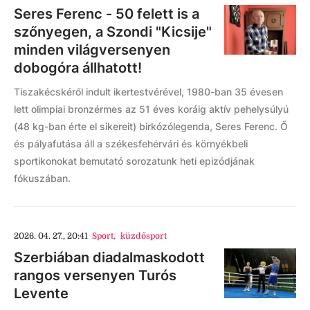
Seres Ferenc - 50 felett is a
szőnyegen, a Szondi "Kicsije"
minden világversenyen
dobogóra állhatott!
Tiszakécskéről indult ikertestvérével, 1980-ban 35 évesen
lett olimpiai bronzérmes az 51 éves koráig aktív pehelysúlyú
(48 kg-ban érte el sikereit) birkózólegenda, Seres Ferenc. Ő
és pályafutása áll a székesfehérvári és környékbeli
sportikonokat bemutató sorozatunk heti epizódjának
fókuszában.
2026. 04. 27., 20:41
Sport
,
küzdősport
Szerbiában diadalmaskodott
rangos versenyen Turós
Levente