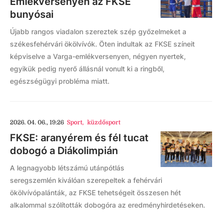
Emlékversenyen az FKSE
bunyósai
Újabb rangos viadalon szereztek szép győzelmeket a
székesfehérvári ökölvívók. Öten indultak az FKSE színeit
képviselve a Varga-emlékversenyen, négyen nyertek,
egyikük pedig nyerő állásnál vonult ki a ringből,
egészségügyi probléma miatt.
2026. 04. 06., 19:26
Sport
,
küzdősport
FKSE: aranyérem és fél tucat
dobogó a Diákolimpián
A legnagyobb létszámú utánpótlás
seregszemlén kiválóan szerepeltek a fehérvári
ökölvívópalánták, az FKSE tehetségeit összesen hét
alkalommal szólították dobogóra az eredményhirdetéseken.