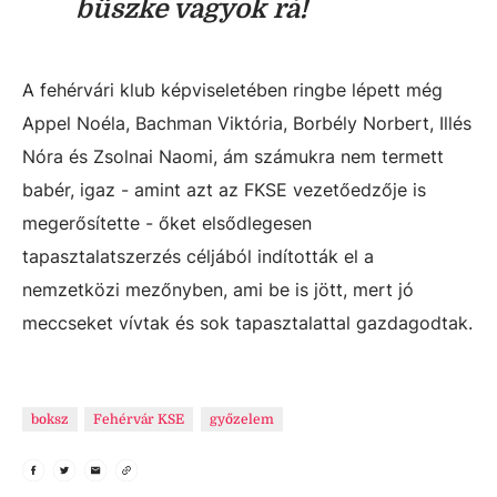
büszke vagyok rá!
A fehérvári klub képviseletében ringbe lépett még
Appel Noéla, Bachman Viktória, Borbély Norbert, Illés
Nóra és Zsolnai Naomi, ám számukra nem termett
babér, igaz - amint azt az FKSE vezetőedzője is
megerősítette - őket elsődlegesen
tapasztalatszerzés céljából indították el a
nemzetközi mezőnyben, ami be is jött, mert jó
meccseket vívtak és sok tapasztalattal gazdagodtak.
boksz
Fehérvár KSE
győzelem