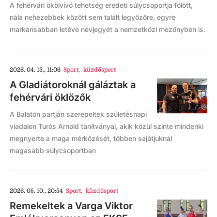
A fehérvári ökölvívó tehetség eredeti súlycsoportja fölött,
nála nehezebbek között sem talált legyőzőre, egyre
markánsabban letéve névjegyét a nemzetközi mezőnyben is.
2026. 04. 13., 11:06
Sport
,
küzdősport
A Gladiátoroknál gáláztak a
fehérvári öklözők
A Balaton partján szerepeltek születésnapi
viadalon Turós Arnold tanítványai, akik közül szinte mindenki
megnyerte a maga mérkőzését, többen sajátjuknál
magasabb súlycsoportban
2026. 05. 10., 20:54
Sport
,
küzdősport
Remekeltek a Varga Viktor