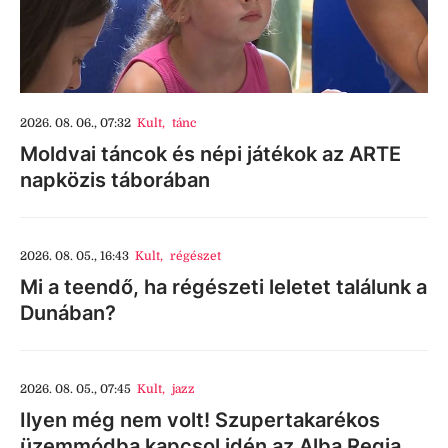
2026. 08. 06., 07:32
Kult
,
tánc
Moldvai táncok és népi játékok az ARTE
napközis táborában
2026. 08. 05., 16:43
Kult
,
régészet
Mi a teendő, ha régészeti leletet találunk a
Dunában?
2026. 08. 05., 07:45
Kult
,
jazz
Ilyen még nem volt! Szupertakarékos
üzemmódba kapcsol idén az Alba Regia