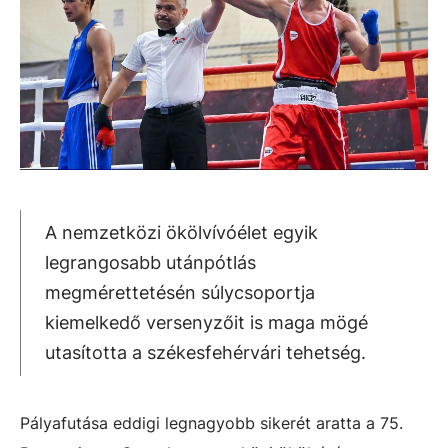
A nemzetközi ökölvívóélet egyik
legrangosabb utánpótlás
megmérettetésén súlycsoportja
kiemelkedő versenyzőit is maga mögé
utasította a székesfehérvári tehetség.
Pályafutása eddigi legnagyobb sikerét aratta a
75.