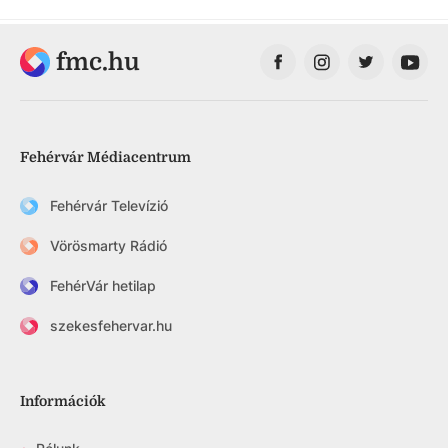
fmc.hu
Fehérvár Médiacentrum
Fehérvár Televízió
Vörösmarty Rádió
FehérVár hetilap
szekesfehervar.hu
Információk