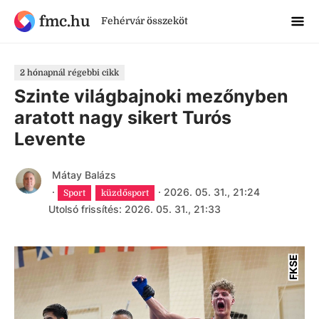
fmc.hu
Fehérvár összeköt
2 hónapnál régebbi cikk
Szinte világbajnoki mezőnyben
aratott nagy sikert Turós
Levente
Mátay Balázs
·
·
2026. 05. 31., 21:24
Sport
küzdősport
Utolsó frissítés: 2026. 05. 31., 21:33
FKSE