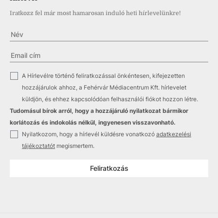
Iratkozz fel már most hamarosan induló heti hírlevelünkre!
✓
A Hírlevélre történő feliratkozással önkéntesen, kifejezetten
hozzájárulok ahhoz, a Fehérvár Médiacentrum Kft. hírlevelet
küldjön, és ehhez kapcsolódóan felhasználói fiókot hozzon létre.
Tudomásul bírok arról, hogy a hozzájáruló nyilatkozat bármikor
korlátozás és indokolás nélkül, ingyenesen visszavonható.
✓
Nyilatkozom, hogy a hírlevél küldésre vonatkozó
adatkezelési
tájékoztatót
megismertem.
Feliratkozás