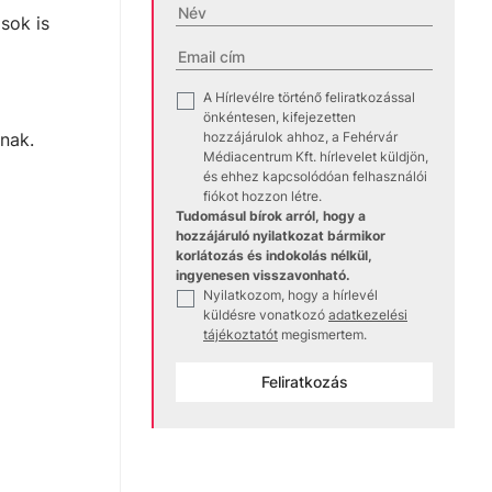
sok is
A Hírlevélre történő feliratkozással
✓
önkéntesen, kifejezetten
hozzájárulok ahhoz, a Fehérvár
nak.
Médiacentrum Kft. hírlevelet küldjön,
és ehhez kapcsolódóan felhasználói
fiókot hozzon létre.
Tudomásul bírok arról, hogy a
hozzájáruló nyilatkozat bármikor
korlátozás és indokolás nélkül,
ingyenesen visszavonható.
Nyilatkozom, hogy a hírlevél
✓
küldésre vonatkozó
adatkezelési
tájékoztatót
megismertem.
Feliratkozás