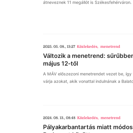
átneveznek 11 megállót is Székesfehérváron.
2025. 05. 08., 13:27
Közlekedés
,
menetrend
Változik a menetrend: sűrűbben
május 12-től
A MÁV előszezoni menetrendet vezet be, így 
várja azokat, akik vonattal indulnának a Balat
2024. 08. 13., 08:48
Közlekedés
,
menetrend
Pályakarbantartás miatt módos