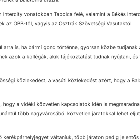
 Intercity vonatokban Tapolca felé, valamint a Békés Interc
k az ÖBB-től, vagyis az Osztrák Szövetségi Vasutaktól
l arra is, ha bármi gond történne, gyorsan közbe tudjanak 
ek azok a kollégák, akik tájékoztatást tudnak nyújtani, és 
össégi közlekedést, a vasúti közlekedést azért, hogy a Bal
ta, hogy a vidéki közvetlen kapcsolatok idén is megmaradna
unántúl több nagyvárosából közvetlen járatokkal lehet eljut
kerékpárhelyjegyet váltaniuk, több járaton pedig jelentős b