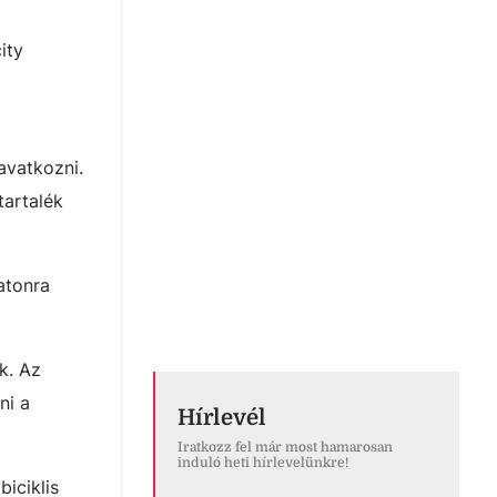
ity
avatkozni.
tartalék
atonra
k. Az
ni a
Hírlevél
Iratkozz fel már most hamarosan
induló heti hírlevelünkre!
iciklis