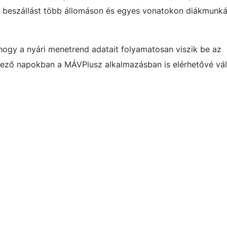
b beszállást több állomáson és egyes vonatokon diákmunká
, hogy a nyári menetrend adatait folyamatosan viszik be az
tkező napokban a MÁVPlusz alkalmazásban is elérhetővé vál