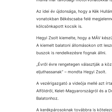
Az idei év újdonsága, hogy a Kék Hullám
vonatokban Békéscsaba felé megjelenne
kölcsönkapott kocsik is.
Hegyi Zsolt kiemelte, hogy a MÁV készü
A kiemelt balatoni állomásokon ott leszn
buszok is rendelkezésre fognak állni.
„Évről évre rengetegen választják a köz
eljuthassanak” – mondta Hegyi Zsolt.
A vezérigazgató a videója mellé azt ír
Alföldről, Kelet-Magyarországról és a D
Balatonhoz.
A kerékpárosoknak továbbra is kötelező 