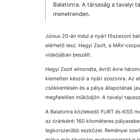
Balatonra. A társaság a tavalyi 
menetrenden.
Június 20-án indul a nyári főszezoni b
elérhető lesz. Hegyi Zsolt, a MÁV-csopo
videójában beszélt.
Hegyi Zsolt elmondta, évről évre háromm
kiemelten készül a nyári szezonra. Az 
csökkentésén és a pálya állapotának jav
megfelelően működjön. A tavalyi tapasz
A Balatonra közlekedő FLIRT és KISS mo
az óránkénti 160 kilométeres pályasebe
legkorszerűbb eszközei. Reményei szeri
múlva már távolsági motorvonatokkal is 