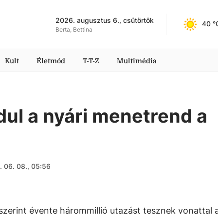
2026. augusztus 6., csütörtök
40
 °
Berta, Bettina
Kult
Életmód
T-T-Z
Multimédia
dul a nyári menetrend a
 06. 08., 05:56
zerint évente hárommillió utazást tesznek vonattal 