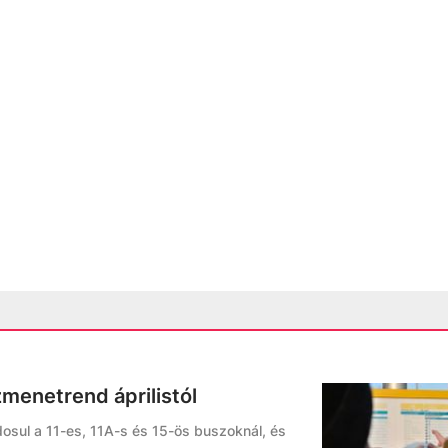
zmenetrend áprilistól
osul a 11-es, 11A-s és 15-ös buszoknál, és