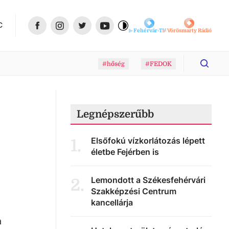
C
Fehérvár-TV
Vörösmarty Rádió
#hőség
#FEDOK
Legnépszerűbb
Elsőfokú vízkorlátozás lépett
1
.
életbe Fejérben is
Lemondott a Székesfehérvári
2
.
Szakképzési Centrum
kancellárja
a