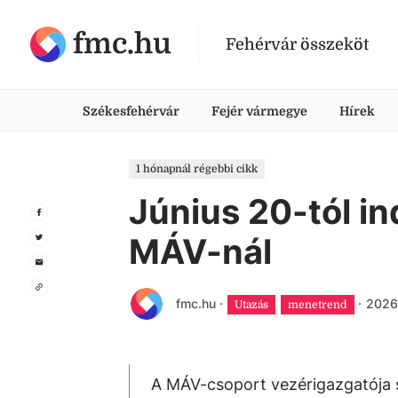
fmc.hu
Fehérvár összeköt
Székesfehérvár
Fejér vármegye
Hírek
1 hónapnál régebbi cikk
Június 20-tól in
MÁV-nál
fmc.hu
·
·
2026.
Utazás
menetrend
A MÁV-csoport vezérigazgatója s