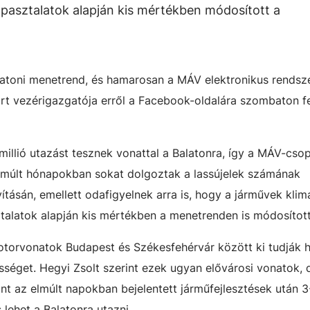
tapasztalatok alapján kis mértékben módosított a
alatoni menetrend, és hamarosan a MÁV elektronikus rendsze
rt vezérigazgatója erről a Facebook-oldalára szombaton fe
illió utazást tesznek vonattal a Balatonra, így a MÁV-csop
elmúlt hónapokban sokat dolgoztak a lassújelek számának
ításán, emellett odafigyelnek arra is, hogy a járművek klim
talatok alapján kis mértékben a menetrenden is módosítot
torvonatok Budapest és Székesfehérvár között ki tudják h
sséget. Hegyi Zsolt szerint ezek ugyan elővárosi vonatok,
nt az elmúlt napokban bejelentett járműfejlesztések után 3
lehet a Balatonra utazni.