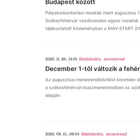
Budapest között
Pályakarbantartási munkák miatt augusztus 
Székesfehérvár vasútvonalon egyes vonatok 
tájékoztatott közleményben a MÁV-START Zrt
2025. 11. 26., 14:01
Közlekedés
,
menetrend
December 1-től változik a feh
Az augusztusi menetrendbővítést követően de
a székesfehérvári buszmenetrendben az azóta 
alapján.
2025. 08. 15., 08:54
Közlekedés
,
menetrend