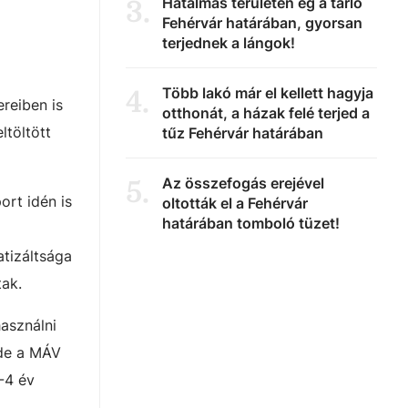
Hatalmas területen ég a tarló
3
.
Fehérvár határában, gyorsan
terjednek a lángok!
Több lakó már el kellett hagyja
4
.
reiben is
otthonát, a házak felé terjed a
ltöltött
tűz Fehérvár határában
Az összefogás erejével
5
.
ort idén is
oltották el a Fehérvár
határában tomboló tüzet!
atizáltsága
tak.
asználni
 de a MÁV
-4 év