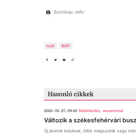
Borítókép: MÁV
nyár
MÁV
Hasonló cikkek
2025. 03. 27., 09:49
Közlekedés
,
menetrend
Változik a székesfehérvári bus
Új járatok indulnak, több megszűnik vagy mód