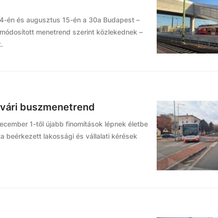
14-én és augusztus 15-én a 30a Budapest –
módosított menetrend szerint közlekednek –
.
érvári buszmenetrend
cember 1-től újabb finomítások lépnek életbe
beérkezett lakossági és vállalati kérések