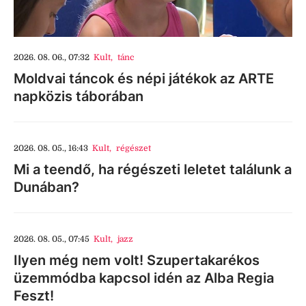
2026. 08. 06., 07:32
Kult
,
tánc
Moldvai táncok és népi játékok az ARTE
napközis táborában
2026. 08. 05., 16:43
Kult
,
régészet
Mi a teendő, ha régészeti leletet találunk a
Dunában?
2026. 08. 05., 07:45
Kult
,
jazz
Ilyen még nem volt! Szupertakarékos
üzemmódba kapcsol idén az Alba Regia
Feszt!