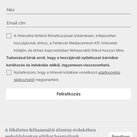
✓
A Hírlevélre történő feliratkozással önkéntesen, kifejezetten
hozzájárulok ahhoz, a Fehérvár Médiacentrum Kft. hírlevelet
küldjön, és ehhez kapcsolódóan felhasználói fiókot hozzon létre.
Tudomásul bírok arról, hogy a hozzájáruló nyilatkozat bármikor
korlátozás és indokolás nélkül, ingyenesen visszavonható.
✓
Nyilatkozom, hogy a hírlevél küldésre vonatkozó
adatkezelési
tájékoztatót
megismertem.
Feliratkozás
A tökéletes felhasználói élmény érdekében
weboldalunkon sütiket használunk.
Rendben