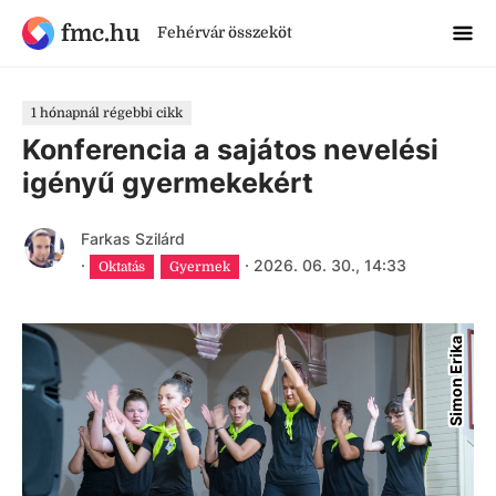
fmc.hu
Fehérvár összeköt
1 hónapnál régebbi cikk
Konferencia a sajátos nevelési
igényű gyermekekért
Farkas Szilárd
·
·
2026. 06. 30., 14:33
Oktatás
Gyermek
Simon Erika