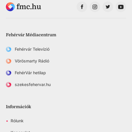
fmc.hu
Fehérvár Médiacentrum
Fehérvár Televízió
Vörösmarty Rádió
FehérVár hetilap
szekesfehervar.hu
Információk
•
Rólunk