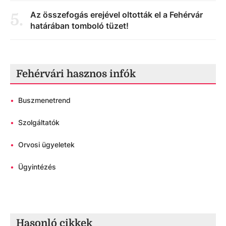
Az összefogás erejével oltották el a Fehérvár
5
.
határában tomboló tüzet!
Fehérvári hasznos infók
•
Buszmenetrend
•
Szolgáltatók
•
Orvosi ügyeletek
•
Ügyintézés
Hasonló cikkek