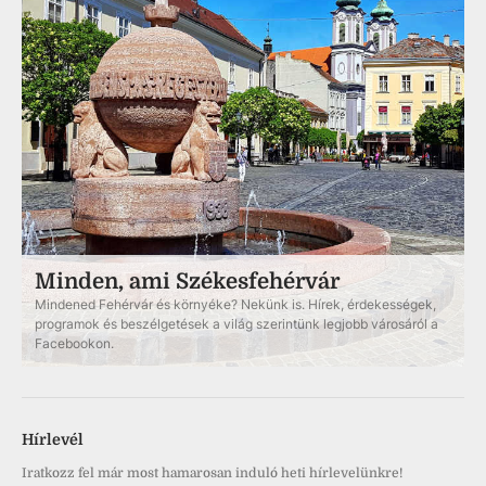
Minden, ami Székesfehérvár
Mindened Fehérvár és környéke? Nekünk is. Hírek, érdekességek,
programok és beszélgetések a világ szerintünk legjobb városáról a
Facebookon.
Hírlevél
Iratkozz fel már most hamarosan induló heti hírlevelünkre!