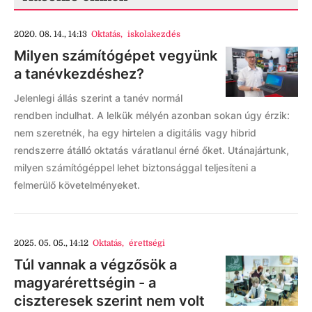
2020. 08. 14., 14:13
Oktatás
,
iskolakezdés
Milyen számítógépet vegyünk
a tanévkezdéshez?
Jelenlegi állás szerint a tanév normál
rendben indulhat. A lelkük mélyén azonban sokan úgy érzik:
nem szeretnék, ha egy hirtelen a digitális vagy hibrid
rendszerre átálló oktatás váratlanul érné őket. Utánajártunk,
milyen számítógéppel lehet biztonsággal teljesíteni a
felmerülő követelményeket.
2025. 05. 05., 14:12
Oktatás
,
érettségi
Túl vannak a végzősök a
magyarérettségin - a
ciszteresek szerint nem volt