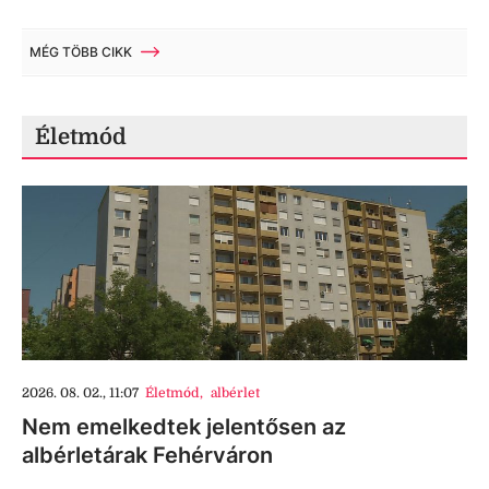
MÉG TÖBB CIKK
Életmód
2026. 08. 02., 11:07
Életmód
,
albérlet
Nem emelkedtek jelentősen az
albérletárak Fehérváron