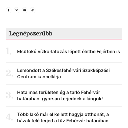
Legnépszerűbb
1
.
Elsőfokú vízkorlátozás lépett életbe Fejérben is
Lemondott a Székesfehérvári Szakképzési
2
.
Centrum kancellárja
Hatalmas területen ég a tarló Fehérvár
3
.
határában, gyorsan terjednek a lángok!
Több lakó már el kellett hagyja otthonát, a
4
.
házak felé terjed a tűz Fehérvár határában