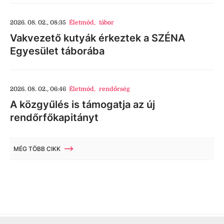
2026. 08. 02., 08:35
Életmód
,
tábor
Vakvezető kutyák érkeztek a SZÉNA
Egyesület táborába
2026. 08. 02., 06:46
Életmód
,
rendőrség
A közgyűlés is támogatja az új
rendőrfőkapitányt
MÉG TÖBB CIKK