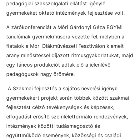
pedagógiai szakszolgálati ellátást igénylő
gyermekeket oktató intézmények fejlesztése volt.
A zárókonferenciát a Móri Gárdonyi Géza EGYMI
tanulóinak gyermekműsora vezette fel, melyben a
fiatalok a Móri Diákművészeti Fesztiválon kiemelt
arany minősítéssel díjazott ritmusgyakorlatukat, majd
egy táncos produkciót adtak elő a jelenlévő
pedagógusok nagy örömére.
A Szakmai fejlesztés a sajátos nevelési igényű
gyermekekért projekt során többek között szakmai
fejlesztést célzó tevékenységek és képzések,
elfogadást erősítő szemléletformáló rendezvények,
intézmények közötti tudásmegosztó és
együttműködő események, közösségi és családi