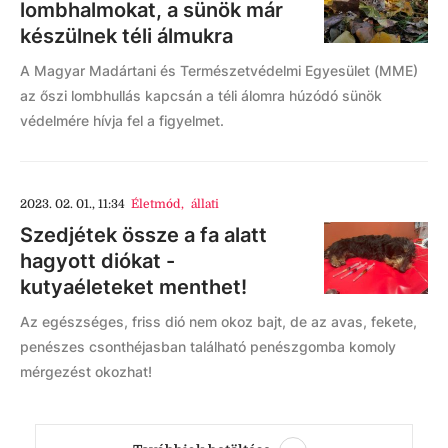
lombhalmokat, a sünök már
készülnek téli álmukra
A Magyar Madártani és Természetvédelmi Egyesület (MME)
az őszi lombhullás kapcsán a téli álomra húzódó sünök
védelmére hívja fel a figyelmet.
2023. 02. 01., 11:34
Életmód
,
állati
Szedjétek össze a fa alatt
hagyott diókat -
kutyaéleteket menthet!
Az egészséges, friss dió nem okoz bajt, de az avas, fekete,
penészes csonthéjasban található penészgomba komoly
mérgezést okozhat!