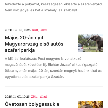
felfedezte a potyázót, készségesen lekísérte a szerelvényről.
Nem volt jegye, és hát a szabály, az szabály!
2020. 05. 19., 16:28
Kult
,
állati
Május 20-án nyit
Magyarország első autós
szafariparkja
A kijárási korlátozás Pest megyére is vonatkozó
megszűnését követően Ifj. Richter József cirkuszigazgató
ötlete nyomán május 20-án, szerdán megnyit hazánk első és
egyetlen autós szafariparkja Szadán.
2025. 11. 07., 10:25
Zöld
,
állati
Óvatosan bolygassuk a