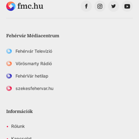
fmc.hu
Fehérvár Médiacentrum
Fehérvár Televízió
Vörösmarty Rádió
FehérVár hetilap
szekesfehervar.hu
Információk
•
Rólunk
•
Kapcsolat