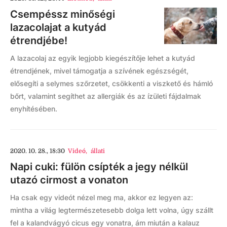
Csempéssz minőségi
lazacolajat a kutyád
étrendjébe!
A lazacolaj az egyik legjobb kiegészítője lehet a kutyád
étrendjének, mivel támogatja a szívének egészségét,
elősegíti a selymes szőrzetet, csökkenti a viszkető és hámló
bőrt, valamint segíthet az allergiák és az ízületi fájdalmak
enyhítésében.
2020. 10. 28., 18:30
Videó
,
állati
Napi cuki: fülön csípték a jegy nélkül
utazó cirmost a vonaton
Ha csak egy videót nézel meg ma, akkor ez legyen az:
mintha a világ legtermészetesebb dolga lett volna, úgy szállt
fel a kalandvágyó cicus egy vonatra, ám miután a kalauz