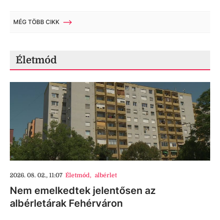
MÉG TÖBB CIKK
Életmód
2026. 08. 02., 11:07
Életmód
,
albérlet
Nem emelkedtek jelentősen az
albérletárak Fehérváron