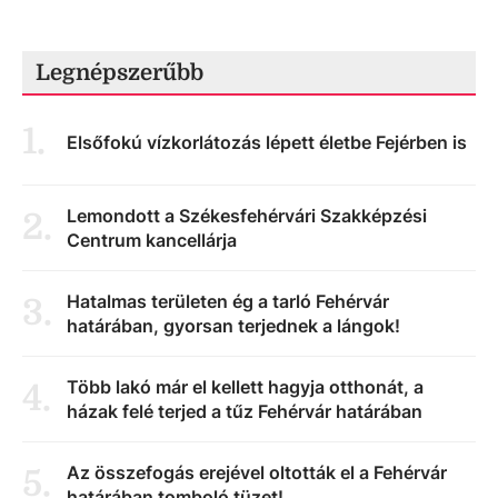
Legnépszerűbb
1
.
Elsőfokú vízkorlátozás lépett életbe Fejérben is
Lemondott a Székesfehérvári Szakképzési
2
.
Centrum kancellárja
Hatalmas területen ég a tarló Fehérvár
3
.
határában, gyorsan terjednek a lángok!
Több lakó már el kellett hagyja otthonát, a
4
.
házak felé terjed a tűz Fehérvár határában
Az összefogás erejével oltották el a Fehérvár
5
.
határában tomboló tüzet!