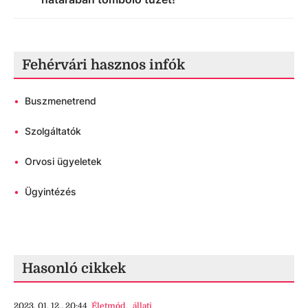
Fehérvári hasznos infók
•
Buszmenetrend
•
Szolgáltatók
•
Orvosi ügyeletek
•
Ügyintézés
Hasonló cikkek
2023. 01. 12., 20:44
Életmód
,
állati