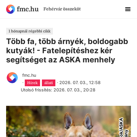
fmc.hu
Fehérvár összeköt
1 hónapnál régebbi cikk
Több fa, több árnyék, boldogabb
kutyák! - Fatelepítéshez kér
segítséget az ASKA menhely
fmc.hu
·
·
2026. 07. 03., 12:58
Hírek
állati
Utolsó frissítés: 2026. 07. 03., 20:28
F
a
c
e
b
o
o
k
A
S
K
A
A
l
a
p
í
t
v
á
n