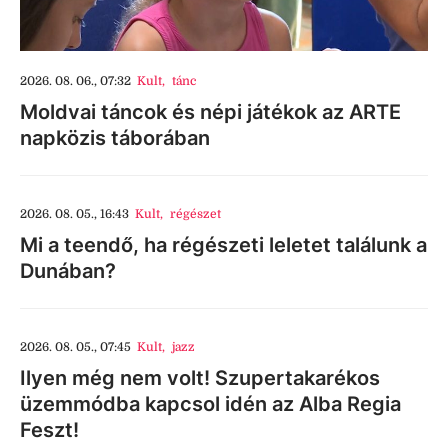
2026. 08. 06., 07:32
Kult
,
tánc
Moldvai táncok és népi játékok az ARTE
napközis táborában
2026. 08. 05., 16:43
Kult
,
régészet
Mi a teendő, ha régészeti leletet találunk a
Dunában?
2026. 08. 05., 07:45
Kult
,
jazz
Ilyen még nem volt! Szupertakarékos
üzemmódba kapcsol idén az Alba Regia
Feszt!