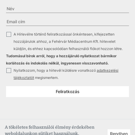
✓
A Hírlevélre történő feliratkozással önkéntesen, kifejezetten
hozzájárulok ahhoz, a Fehérvár Médiacentrum Kft. hírlevelet
küldjön, és ehhez kapcsolódóan felhasználói fiókot hozzon létre.
Tudomásul bírok arról, hogy a hozzájáruló nyilatkozat bármikor
korlátozás és indokolás nélkül, ingyenesen visszavonható.
✓
Nyilatkozom, hogy a hírlevél küldésre vonatkozó
adatkezelési
tájékoztatót
megismertem.
Feliratkozás
A tökéletes felhasználói élmény érdekében
weboldalunkon sütiket használunk.
Rendben