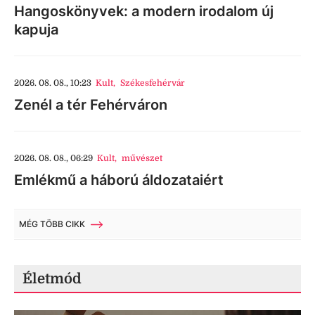
Hangoskönyvek: a modern irodalom új
kapuja
2026. 08. 08., 10:23
Kult
,
Székesfehérvár
Zenél a tér Fehérváron
2026. 08. 08., 06:29
Kult
,
művészet
Emlékmű a háború áldozataiért
MÉG TÖBB CIKK
Életmód