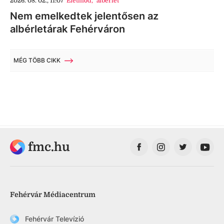
2026. 08. 02., 11:07
Életmód
,
albérlet
Nem emelkedtek jelentősen az
albérletárak Fehérváron
MÉG TÖBB CIKK
fmc.hu
Fehérvár Médiacentrum
Fehérvár Televízió