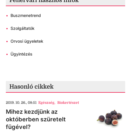
Fehérvári hasznos infók
•
Buszmenetrend
•
Szolgáltatók
•
Orvosi ügyeletek
•
Ügyintézés
Hasonló cikkek
2019. 10. 26., 08:51
Egészség
,
Biokertészet
Mihez kezdjünk az
októberben szüretelt
fügével?