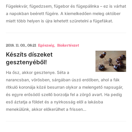
Fügelekvár, fügedzsem, fügebor és fügepálinka – ez is várhat
a napokban beérett fügére. A kiemelkedően meleg október
miatt több helyen is újra lehetett szüretelni a fügefákat.
2018. 11. 03., 08:21
Egészség
,
Biokertészet
Készíts díszeket
gesztenyéből!
Ha ősz, akkor gesztenye. Séta a
narancsban, vörösben, sárgában úszó erdőben, ahol a fák
ritkuló koronája közé besurran olykor a melengető napsugár,
és egyre erősödő szellő borzolja fel a zörgő avart. Ha pedig
eső áztatja a földet és a nyirkosság elől a lakásba
menekülünk, akkor előkerülhet a frissen...