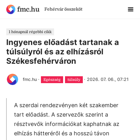
fmc.hu
Fehérvár összeköt
1 hónapnál régebbi cikk
Ingyenes előadást tartanak a
túlsúlyról és az elhízásról
Székesfehérváron
fmc.hu
·
·
2026. 07. 06., 07:21
Egészség
túlsúly
A szerdai rendezvényen két szakember
tart előadást. A szervezők szerint a
résztvevők információkat kaphatnak az
elhízás hátteréről és a hosszú távon