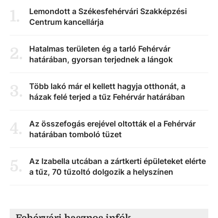
Lemondott a Székesfehérvári Szakképzési
1
.
Centrum kancellárja
Hatalmas területen ég a tarló Fehérvár
2
.
határában, gyorsan terjednek a lángok
Több lakó már el kellett hagyja otthonát, a
3
.
házak felé terjed a tűz Fehérvár határában
Az összefogás erejével oltották el a Fehérvár
4
.
határában tomboló tüzet
Az Izabella utcában a zártkerti épületeket elérte
5
.
a tűz, 70 tűzoltó dolgozik a helyszínen