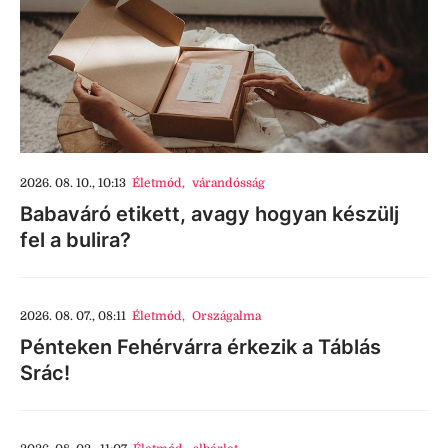
2026. 08. 10., 10:13
Életmód
,
várandósság
Babaváró etikett, avagy hogyan készülj
fel a bulira?
2026. 08. 07., 08:11
Életmód
,
Országalma
Pénteken Fehérvárra érkezik a Táblás
Srác!