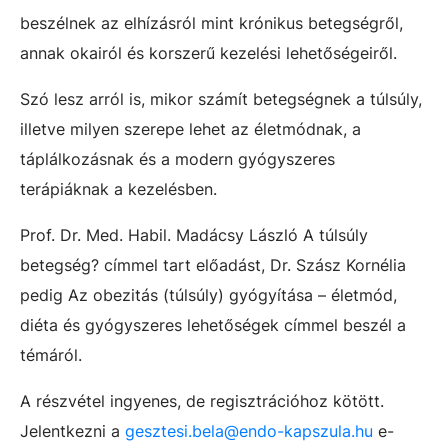
beszélnek az elhízásról mint krónikus betegségről,
annak okairól és korszerű kezelési lehetőségeiről.
Szó lesz arról is, mikor számít betegségnek a túlsúly,
illetve milyen szerepe lehet az életmódnak, a
táplálkozásnak és a modern gyógyszeres
terápiáknak a kezelésben.
Prof. Dr. Med. Habil. Madácsy László A túlsúly
betegség? címmel tart előadást, Dr. Szász Kornélia
pedig Az obezitás (túlsúly) gyógyítása – életmód,
diéta és gyógyszeres lehetőségek címmel beszél a
témáról.
A részvétel ingyenes, de regisztrációhoz kötött.
Jelentkezni a
gesztesi.bela@endo-kapszula.hu
e-