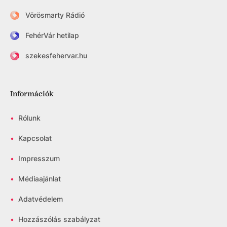
Vörösmarty Rádió
FehérVár hetilap
szekesfehervar.hu
Információk
•
Rólunk
•
Kapcsolat
•
Impresszum
•
Médiaajánlat
•
Adatvédelem
•
Hozzászólás szabályzat