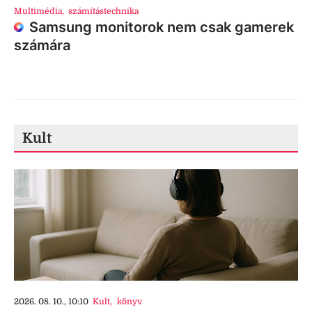
Multimédia
,
számítástechnika
Samsung monitorok nem csak gamerek
számára
Kult
2026. 08. 10., 10:10
Kult
,
könyv