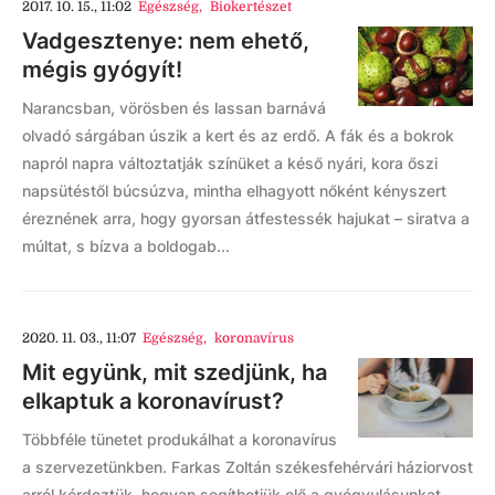
2017. 10. 15., 11:02
Egészség
,
Biokertészet
Vadgesztenye: nem ehető,
mégis gyógyít!
Narancsban, vörösben és lassan barnává
olvadó sárgában úszik a kert és az erdő. A fák és a bokrok
napról napra változtatják színüket a késő nyári, kora őszi
napsütéstől búcsúzva, mintha elhagyott nőként kényszert
éreznének arra, hogy gyorsan átfestessék hajukat – siratva a
múltat, s bízva a boldogab...
2020. 11. 03., 11:07
Egészség
,
koronavírus
Mit együnk, mit szedjünk, ha
elkaptuk a koronavírust?
Többféle tünetet produkálhat a koronavírus
a szervezetünkben. Farkas Zoltán székesfehérvári háziorvost
arról kérdeztük, hogyan segíthetjük elő a gyógyulásunkat.