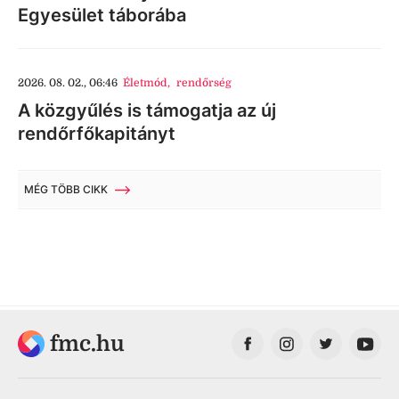
Egyesület táborába
2026. 08. 02., 06:46
Életmód
,
rendőrség
A közgyűlés is támogatja az új
rendőrfőkapitányt
MÉG TÖBB CIKK
fmc.hu