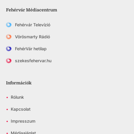
Fehérvár Médiacentrum
Fehérvár Televízió
Vörösmarty Rádió
FehérVár hetilap
szekesfehervar.hu
Információk
•
Rólunk
•
Kapcsolat
•
Impresszum
•
Médiaajánlat