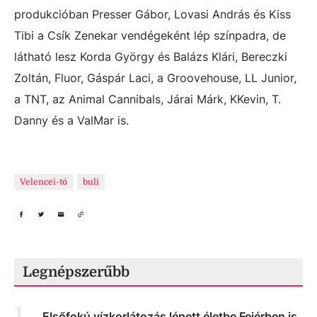
produkcióban Presser Gábor, Lovasi András és Kiss
Tibi a Csík Zenekar vendégeként lép színpadra, de
látható lesz Korda György és Balázs Klári, Bereczki
Zoltán, Fluor, Gáspár Laci, a Groovehouse, LL Junior,
a TNT, az Animal Cannibals, Járai Márk, KKevin, T.
Danny és a ValMar is.
Velencei-tó
buli
Legnépszerűbb
1
.
Elsőfokú vízkorlátozás lépett életbe Fejérben is