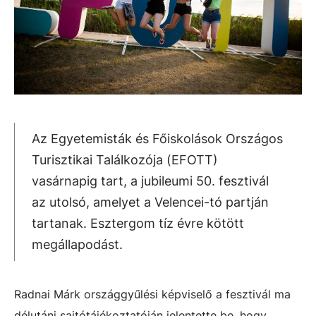
Az Egyetemisták és Főiskolások Országos
Turisztikai Találkozója (EFOTT)
vasárnapig tart, a jubileumi 50. fesztivál
az utolsó, amelyet a Velencei-tó partján
tartanak. Esztergom tíz évre kötött
megállapodást.
Radnai Márk országgyűlési képviselő a fesztivál ma
délutáni sajtótájékoztatóján jelentette be, hogy