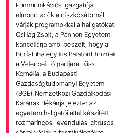
kommunikációs igazgatója
elmondta: ők a diszkósátornál
várják programokkal a hallgatókat.
Csillag Zsolt, a Pannon Egyetem
kancellárja arról beszélt, hogy a
borfaluba egy kis Balatont hoznak
a Velencei-tó partjára. Kiss
Kornélia, a Budapesti
Gazdaságtudományi Egyetem
(BGE) Nemzetközi Gazdálkodási
Karának dékánja jelezte: az
egyetem hallgatói által készített
rozmaringos-levendulás-citrusos
sörrel várják a fesztiválozókat.