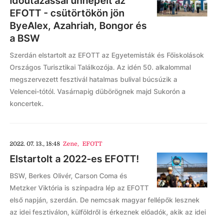
időutazással ünnepelt az
EFOTT - csütörtökön jön
ByeAlex, Azahriah, Bongor és
a BSW
Szerdán elstartolt az EFOTT az Egyetemisták és Főiskolások
Országos Turisztikai Találkozója. Az idén 50. alkalommal
megszervezett fesztivál hatalmas bulival búcsúzik a
Velencei-tótól. Vasárnapig dübörögnek majd Sukorón a
koncertek.
2022. 07. 13., 18:48
Zene
,
EFOTT
Elstartolt a 2022-es EFOTT!
BSW, Berkes Olivér, Carson Coma és
Metzker Viktória is színpadra lép az EFOTT
első napján, szerdán. De nemcsak magyar fellépők lesznek
az idei fesztiválon, külföldről is érkeznek előadók, akik az idei