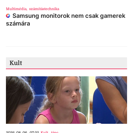
Multimédia
,
számítástechnika
Samsung monitorok nem csak gamerek
számára
Kult
2026. 08. 06., 07:32
Kult
,
tánc