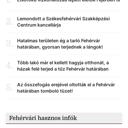
Lemondott a Székesfehérvári Szakképzési
2
.
Centrum kancellárja
Hatalmas területen ég a tarló Fehérvár
3
.
határában, gyorsan terjednek a lángok!
Több lakó már el kellett hagyja otthonát, a
4
.
házak felé terjed a tűz Fehérvár határában
Az összefogás erejével oltották el a Fehérvár
5
.
határában tomboló tüzet!
Fehérvári hasznos infók