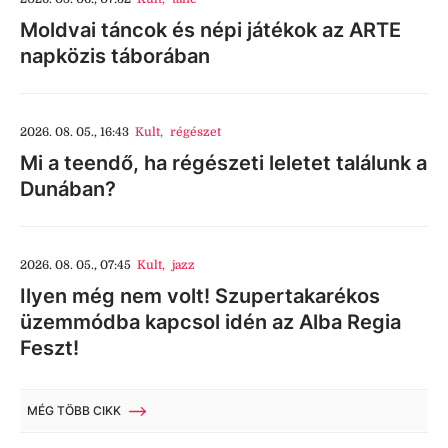
Moldvai táncok és népi játékok az ARTE
napközis táborában
2026. 08. 05., 16:43
Kult
,
régészet
Mi a teendő, ha régészeti leletet találunk a
Dunában?
2026. 08. 05., 07:45
Kult
,
jazz
Ilyen még nem volt! Szupertakarékos
üzemmódba kapcsol idén az Alba Regia
Feszt!
MÉG TÖBB CIKK