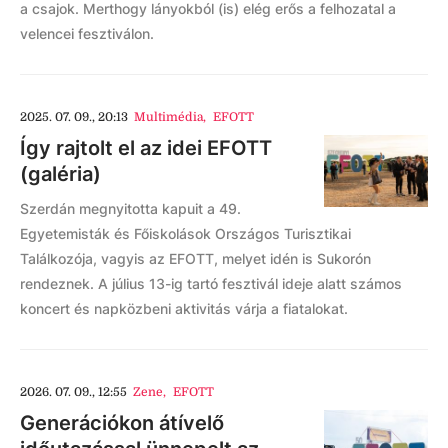
a csajok. Merthogy lányokból (is) elég erős a felhozatal a
velencei fesztiválon.
2025. 07. 09., 20:13
Multimédia
,
EFOTT
Így rajtolt el az idei EFOTT
(galéria)
Szerdán megnyitotta kapuit a 49.
Egyetemisták és Főiskolások Országos Turisztikai
Találkozója, vagyis az EFOTT, melyet idén is Sukorón
rendeznek. A július 13-ig tartó fesztivál ideje alatt számos
koncert és napközbeni aktivitás várja a fiatalokat.
2026. 07. 09., 12:55
Zene
,
EFOTT
Generációkon átívelő