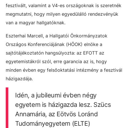
fesztivált, valamint a V4-es országoknak is szeretnék
megmutatni, hogy milyen egyedülálló rendezvényük
van a magyar hallgatóknak.
Eszterhai Marcell, a Hallgatói Önkormányzatok
Országos Konferenciájának (HÖOK) elnöke a
sajtótájékoztatón hangsúlyozta: az EFOTT az
egyetemistákról szól, erre garancia az is, hogy
minden évben egy felsőoktatási intézmény a fesztivál
házigazdája.
Idén, a jubileumi évben négy
egyetem is házigazda lesz. Szücs
Annamária, az Eötvös Loránd
Tudományegyetem (ELTE)