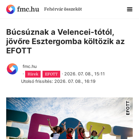
fmc.hu
Fehérvár összeköt
Búcsúznak a Velencei-tótól,
jövőre Esztergomba költözik az
EFOTT
fmc.hu
·
·
2026. 07. 08., 15:11
Hírek
EFOTT
Utolsó frissítés: 2026. 07. 08., 16:19
EFOTT