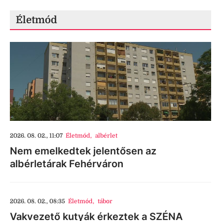
Életmód
2026. 08. 02., 11:07
Életmód
,
albérlet
Nem emelkedtek jelentősen az
albérletárak Fehérváron
2026. 08. 02., 08:35
Életmód
,
tábor
Vakvezető kutyák érkeztek a SZÉNA