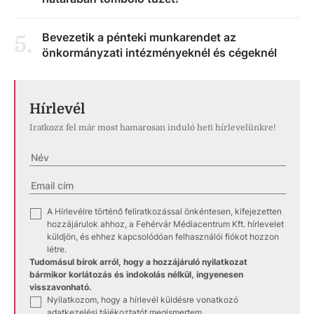
Bevezetik a pénteki munkarendet az
5
.
önkormányzati intézményeknél és cégeknél
Hírlevél
Iratkozz fel már most hamarosan induló heti hírlevelünkre!
A Hírlevélre történő feliratkozással önkéntesen, kifejezetten
✓
hozzájárulok ahhoz, a Fehérvár Médiacentrum Kft. hírlevelet
küldjön, és ehhez kapcsolódóan felhasználói fiókot hozzon
létre.
Tudomásul bírok arról, hogy a hozzájáruló nyilatkozat
bármikor korlátozás és indokolás nélkül, ingyenesen
visszavonható.
Nyilatkozom, hogy a hírlevél küldésre vonatkozó
✓
adatkezelési tájékoztatót
megismertem.