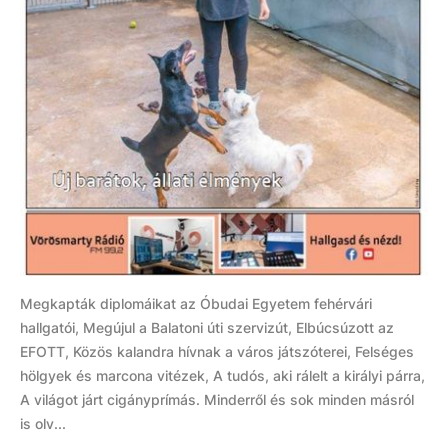
Megkapták diplomáikat az Óbudai Egyetem fehérvári
hallgatói, Megújul a Balatoni úti szervizút, Elbúcsúzott az
EFOTT, Közös kalandra hívnak a város játszóterei, Felséges
hölgyek és marcona vitézek, A tudós, aki rálelt a királyi párra,
A világot járt cigányprímás. Minderről és sok minden másról
is olv...