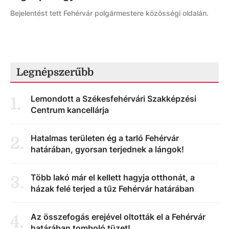
Bejelentést tett Fehérvár polgármestere közösségi oldalán.
Legnépszerűbb
Lemondott a Székesfehérvári Szakképzési
1
.
Centrum kancellárja
Hatalmas területen ég a tarló Fehérvár
2
.
határában, gyorsan terjednek a lángok!
Több lakó már el kellett hagyja otthonát, a
3
.
házak felé terjed a tűz Fehérvár határában
Az összefogás erejével oltották el a Fehérvár
4
.
határában tomboló tüzet!