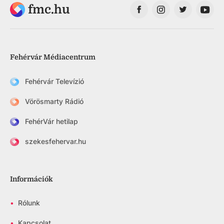
fmc.hu
Fehérvár Médiacentrum
Fehérvár Televízió
Vörösmarty Rádió
FehérVár hetilap
szekesfehervar.hu
Információk
•
Rólunk
•
Kapcsolat