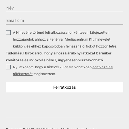
✓
A Hírlevélre történő feliratkozással önkéntesen, kifejezetten
hozzájárulok ahhoz, a Fehérvár Médiacentrum Kft. hírlevelet
küldjön, és ehhez kapcsolódóan felhasználói fiókot hozzon létre.
Tudomásul bírok arról, hogy a hozzájáruló nyilatkozat bármikor
korlátozás és indokolás nélkül, ingyenesen visszavonható.
✓
Nyilatkozom, hogy a hírlevél küldésre vonatkozó
adatkezelési
tájékoztatót
megismertem.
Feliratkozás