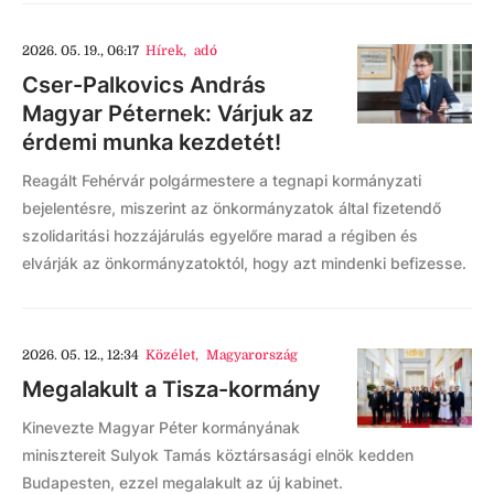
2026. 05. 19., 06:17
Hírek
,
adó
Cser-Palkovics András
Magyar Péternek: Várjuk az
érdemi munka kezdetét!
Reagált Fehérvár polgármestere a tegnapi kormányzati
bejelentésre, miszerint az önkormányzatok által fizetendő
szolidaritási hozzájárulás egyelőre marad a régiben és
elvárják az önkormányzatoktól, hogy azt mindenki befizesse.
2026. 05. 12., 12:34
Közélet
,
Magyarország
Megalakult a Tisza-kormány
Kinevezte Magyar Péter kormányának
minisztereit Sulyok Tamás köztársasági elnök kedden
Budapesten, ezzel megalakult az új kabinet.