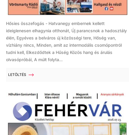
Hősies összefogás - Hatvanegy embernek kellett
ideiglenesen elhagynia otthonát, Új parancsnok a hadosztály
élén, Egyéves a belváros új közösségi tere, Hőség van,
vízhiány nincs, Minden, amit az intermodális csomópontról
tudni kell, Elkezdődtek a Hűség Közös hang és árulás
olvasópróbái, A múlt folyta...
LETÖLTÉS