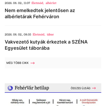
2026. 08. 02., 11:07
Életmód
,
albérlet
Nem emelkedtek jelentősen az
albérletárak Fehérváron
2026. 08. 02., 08:35
Életmód
,
tábor
Vakvezető kutyák érkeztek a SZÉNA
Egyesület táborába
MÉG TÖBB CIKK
FehérVár hetilap
ÖSSZES ÚJSÁG