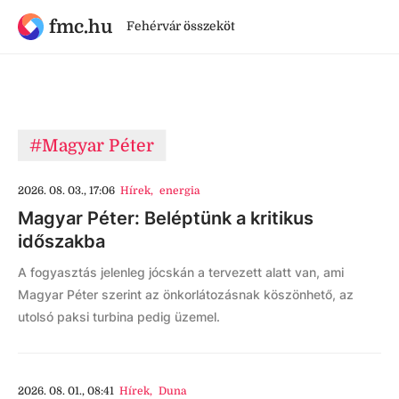
fmc.hu
Fehérvár összeköt
#Magyar Péter
2026. 08. 03., 17:06
Hírek
,
energia
Magyar Péter: Beléptünk a kritikus
időszakba
A fogyasztás jelenleg jócskán a tervezett alatt van, ami
Magyar Péter szerint az önkorlátozásnak köszönhető, az
utolsó paksi turbina pedig üzemel.
2026. 08. 01., 08:41
Hírek
,
Duna