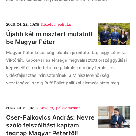
2026. 04. 22., 10:35
Közélet
,
politika
Újabb két minisztert mutatott
be Magyar Péter
Magyar Péter közösségi oldalán jelentette be, hogy Lőrincz
Viktóriát, Kaposvár és térsége megválasztott országgyűlési
képviselőjét kérte fel a megalakuló kormány terület- és
vidékfejlesztési miniszterének, a Miniszterelnökség
vezetésével pedig Ruff Bálint politikai elemzőt bízta meg.
2026. 04. 21., 16:13
Közélet
,
polgármester
Cser-Palkovics András: Névre
szóló felszólítást kaptam
tegnap Magyar Pétertől!