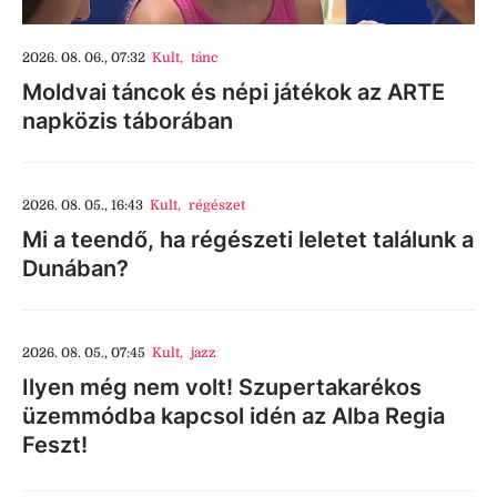
2026. 08. 06., 07:32
Kult
,
tánc
Moldvai táncok és népi játékok az ARTE
napközis táborában
2026. 08. 05., 16:43
Kult
,
régészet
Mi a teendő, ha régészeti leletet találunk a
Dunában?
2026. 08. 05., 07:45
Kult
,
jazz
Ilyen még nem volt! Szupertakarékos
üzemmódba kapcsol idén az Alba Regia
Feszt!