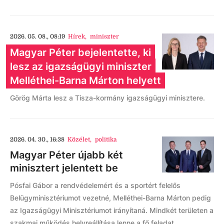
2026. 05. 08., 08:19
Hírek
,
miniszter
Magyar Péter bejelentette, ki
lesz az igazságügyi miniszter
Melléthei-Barna Márton helyett
Görög Márta lesz a Tisza-kormány igazságügyi minisztere.
2026. 04. 30., 16:38
Közélet
,
politika
Magyar Péter újabb két
minisztert jelentett be
Pósfai Gábor a rendvédelemért és a sportért felelős
Belügyminisztériumot vezetné, Melléthei-Barna Márton pedig
az Igazságügyi Minisztériumot irányítaná. Mindkét területen a
szakmai működés helyreállítása lenne a fő feladat.