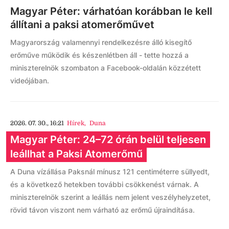
Magyar Péter: várhatóan korábban le kell
állítani a paksi atomerőművet
Magyarország valamennyi rendelkezésre álló kisegítő
erőműve működik és készenlétben áll - tette hozzá a
miniszterelnök szombaton a Facebook-oldalán közzétett
videójában.
2026. 07. 30., 16:21
Hírek
,
Duna
Magyar Péter: 24–72 órán belül teljesen
leállhat a Paksi Atomerőmű
A Duna vízállása Paksnál mínusz 121 centiméterre süllyedt,
és a következő hetekben további csökkenést várnak. A
miniszterelnök szerint a leállás nem jelent veszélyhelyzetet,
rövid távon viszont nem várható az erőmű újraindítása.