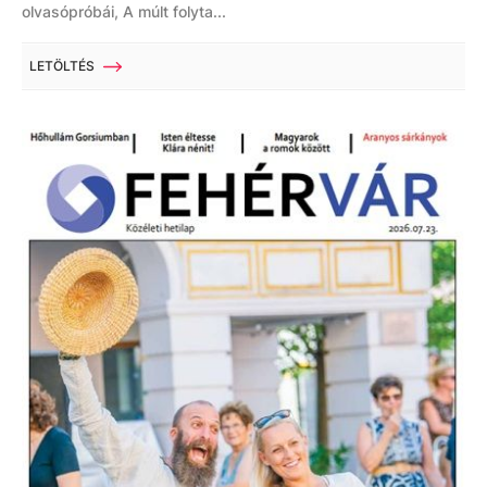
olvasópróbái, A múlt folyta...
LETÖLTÉS