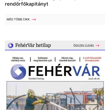
rendőrfőkapitányt
MÉG TÖBB CIKK
FehérVár hetilap
ÖSSZES ÚJSÁG