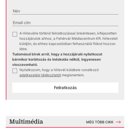
A Hírlevélre történő feliratkozással önkéntesen, kifejezetten
✓
hozzájárulok ahhoz, a Fehérvár Médiacentrum Kft. hírlevelet
küldjön, és ehhez kapcsolódóan felhasználói fiókot hozzon
létre.
Tudomásul bírok arról, hogy a hozzájáruló nyilatkozat
bármikor korlátozás és indokolás nélkül, ingyenesen
visszavonható.
Nyilatkozom, hogy a hírlevél küldésre vonatkozó
✓
adatkezelési tájékoztatót
megismertem.
Feliratkozás
Multimédia
MÉG TÖBB CIKK