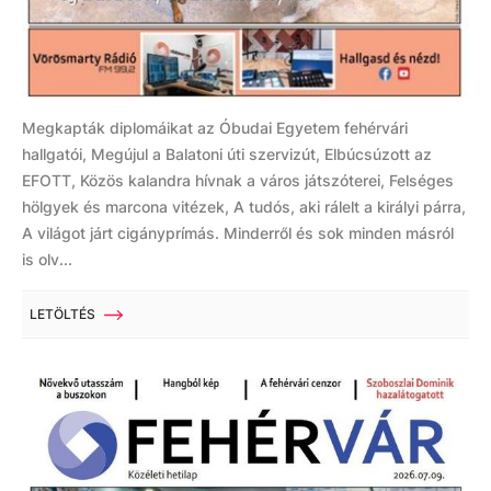
Megkapták diplomáikat az Óbudai Egyetem fehérvári
hallgatói, Megújul a Balatoni úti szervizút, Elbúcsúzott az
EFOTT, Közös kalandra hívnak a város játszóterei, Felséges
hölgyek és marcona vitézek, A tudós, aki rálelt a királyi párra,
A világot járt cigányprímás. Minderről és sok minden másról
is olv...
LETÖLTÉS