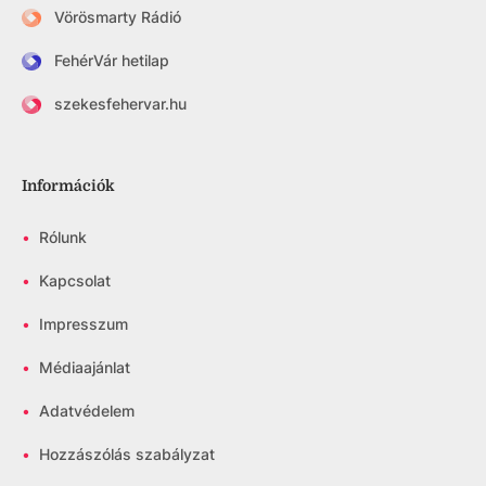
Vörösmarty Rádió
FehérVár hetilap
szekesfehervar.hu
Információk
•
Rólunk
•
Kapcsolat
•
Impresszum
•
Médiaajánlat
•
Adatvédelem
•
Hozzászólás szabályzat