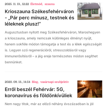
2025. 11. 13., 12:22
Életmód
,
szauna
Krioszauna Székesfehérváron
- „Pár perc mínusz, testnek és
léleknek plusz!”
Augusztusban nyitott meg Székesfehérváron, Maroshegyen
a krioszauna, amely nemcsak különleges élményt nyújt,
hanem sokféle módon támogatja a test és a lélek egészségét
is. Legyen szó regenerációról, stresszoldásról vagy
immunerősítésről – a jég ereje természetes módon segíthet
bennünket.
2020. 09. 13., 14:54
Blog
,
vasárnapi szubjektív
Erről beszél Fehérvár: 5G,
koronavírus és földönkívüliek
Nem nagy titok, már az előző néhány évszázadban is jól