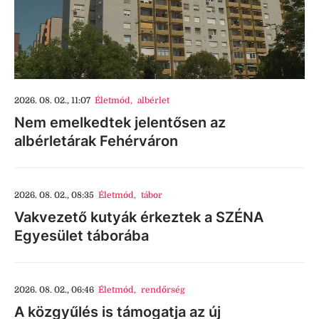
2026. 08. 02., 11:07
Életmód
,
albérlet
Nem emelkedtek jelentősen az
albérletárak Fehérváron
2026. 08. 02., 08:35
Életmód
,
tábor
Vakvezető kutyák érkeztek a SZÉNA
Egyesület táborába
2026. 08. 02., 06:46
Életmód
,
rendőrség
A közgyűlés is támogatja az új