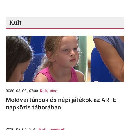
Kult
2026. 08. 06., 07:32
Kult
,
tánc
Moldvai táncok és népi játékok az ARTE
napközis táborában
2026. 08. 05., 16:43
Kult
,
régészet