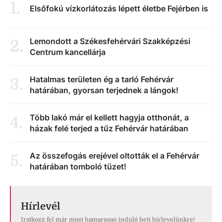
1
.
Elsőfokú vízkorlátozás lépett életbe Fejérben is
Lemondott a Székesfehérvári Szakképzési
2
.
Centrum kancellárja
Hatalmas területen ég a tarló Fehérvár
3
.
határában, gyorsan terjednek a lángok!
Több lakó már el kellett hagyja otthonát, a
4
.
házak felé terjed a tűz Fehérvár határában
Az összefogás erejével oltották el a Fehérvár
5
.
határában tomboló tüzet!
Hírlevél
Iratkozz fel már most hamarosan induló heti hírlevelünkre!