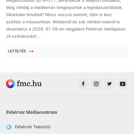
Megkezdődött az EFOTT, Berendezik a felújított iskolákat,
Még mindig a mediterrán tengerpartok a legnépszerűbbek,
Sikertelen felvételi? Nincs veszve semmi!, Idén is lesz
színház a múzeumban. Minderről és sok minden másról is
olvashatsz a 2026. 07. 09-én megjelent Fehérvár Hetilapban.
Jó szórakozást ...
LETÖLTÉS
fmc.hu
Fehérvár Médiacentrum
Fehérvár Televízió