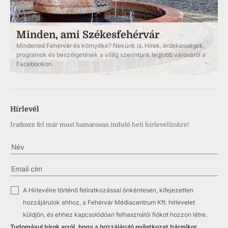
Minden, ami Székesfehérvár
Mindened Fehérvár és környéke? Nekünk is. Hírek, érdekességek,
programok és beszélgetések a világ szerintünk legjobb városáról a
Facebookon.
Hírlevél
Iratkozz fel már most hamarosan induló heti hírlevelünkre!
✓
A Hírlevélre történő feliratkozással önkéntesen, kifejezetten
hozzájárulok ahhoz, a Fehérvár Médiacentrum Kft. hírlevelet
küldjön, és ehhez kapcsolódóan felhasználói fiókot hozzon létre.
Tudomásul bírok arról, hogy a hozzájáruló nyilatkozat bármikor