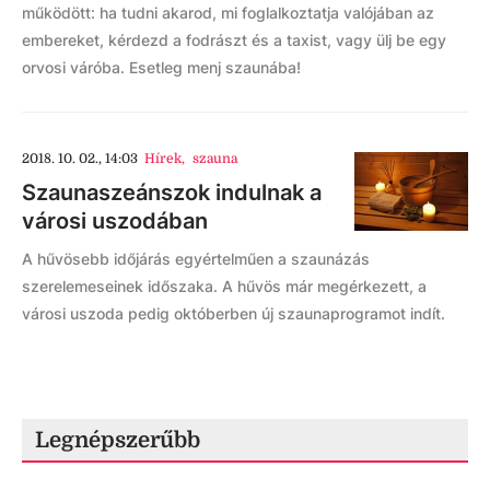
működött: ha tudni akarod, mi foglalkoztatja valójában az
embereket, kérdezd a fodrászt és a taxist, vagy ülj be egy
orvosi váróba. Esetleg menj szaunába!
2018. 10. 02., 14:03
Hírek
,
szauna
Szaunaszeánszok indulnak a
városi uszodában
A hűvösebb időjárás egyértelműen a szaunázás
szerelemeseinek időszaka. A hűvös már megérkezett, a
városi uszoda pedig októberben új szaunaprogramot indít.
Legnépszerűbb