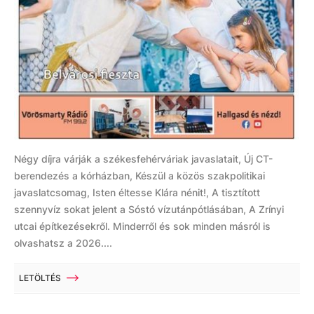
Négy díjra várják a székesfehérváriak javaslatait, Új CT-
berendezés a kórházban, Készül a közös szakpolitikai
javaslatcsomag, Isten éltesse Klára nénit!, A tisztított
szennyvíz sokat jelent a Sóstó vízutánpótlásában, A Zrínyi
utcai építkezésekről. Minderről és sok minden másról is
olvashatsz a 2026....
LETÖLTÉS