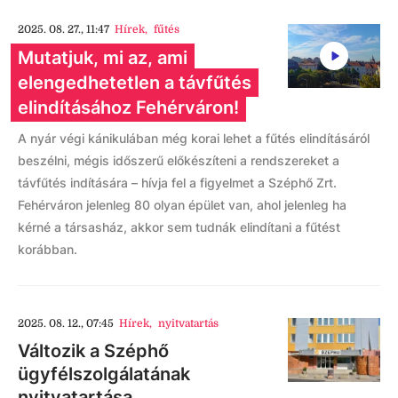
2025. 08. 27., 11:47
Hírek
,
fűtés
Mutatjuk, mi az, ami
elengedhetetlen a távfűtés
elindításához Fehérváron!
A nyár végi kánikulában még korai lehet a fűtés elindításáról
beszélni, mégis időszerű előkészíteni a rendszereket a
távfűtés indítására – hívja fel a figyelmet a Széphő Zrt.
Fehérváron jelenleg 80 olyan épület van, ahol jelenleg ha
kérné a társasház, akkor sem tudnák elindítani a fűtést
korábban.
2025. 08. 12., 07:45
Hírek
,
nyitvatartás
Változik a Széphő
ügyfélszolgálatának
nyitvatartása