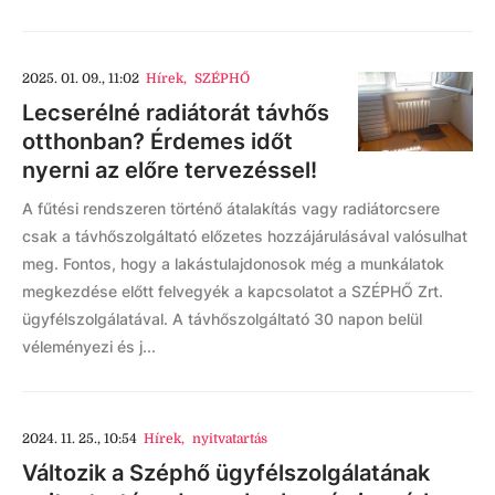
2025. 01. 09., 11:02
Hírek
,
SZÉPHŐ
Lecserélné radiátorát távhős
otthonban? Érdemes időt
nyerni az előre tervezéssel!
A fűtési rendszeren történő átalakítás vagy radiátorcsere
csak a távhőszolgáltató előzetes hozzájárulásával valósulhat
meg. Fontos, hogy a lakástulajdonosok még a munkálatok
megkezdése előtt felvegyék a kapcsolatot a SZÉPHŐ Zrt.
ügyfélszolgálatával. A távhőszolgáltató 30 napon belül
véleményezi és j...
2024. 11. 25., 10:54
Hírek
,
nyitvatartás
Változik a Széphő ügyfélszolgálatának