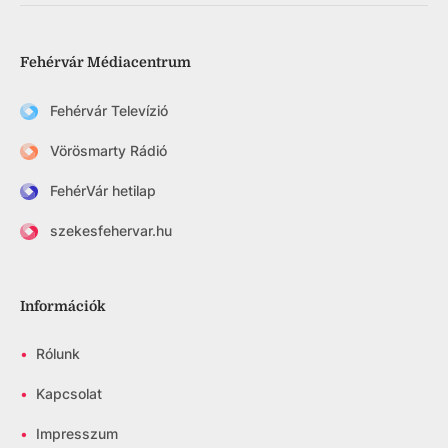
Fehérvár Médiacentrum
Fehérvár Televízió
Vörösmarty Rádió
FehérVár hetilap
szekesfehervar.hu
Információk
•
Rólunk
•
Kapcsolat
•
Impresszum