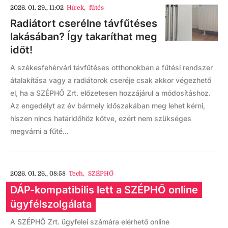
2026. 01. 29., 11:02
Hírek
,
fűtés
Radiátort cserélne távfűtéses
lakásában? Így takaríthat meg
időt!
A székesfehérvári távfűtéses otthonokban a fűtési rendszer
átalakítása vagy a radiátorok cseréje csak akkor végezhető
el, ha a SZÉPHŐ Zrt. előzetesen hozzájárul a módosításhoz.
Az engedélyt az év bármely időszakában meg lehet kérni,
hiszen nincs határidőhöz kötve, ezért nem szükséges
megvárni a fűté...
2026. 01. 26., 08:58
Tech
,
SZÉPHŐ
DÁP-kompatibilis lett a SZÉPHŐ online
ügyfélszolgálata
A SZÉPHŐ Zrt. ügyfelei számára elérhető online