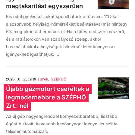
megtakarítást egyszerűen
Kis odafigyeléssel sokat spórolhatunk a fűtésen. 1°C-kal
alacsonyabb helyiség-hőmérséklet beállításával már mintegy
6% megtakarítást érhetünk el. Ha a fűtésrendszer korszerű,
és a radiátorokon van szabályozó szelep, akkor
használatukkal a helyiségek hőmérsékletét könnyen az
igényekhez igazíthatjuk. ...
2025. 01. 17., 12:13
Hírek
,
SZÉPHŐ
Újabb gázmotort cseréltek a
legmodernebbre a SZÉPHŐ
Zrt.-nél
Az új gép nagyságrenddel környezetbarátabb, tisztább
égést biztosít, kevesebb kenőanyagot igényel és szinte
teljesen automatizált.