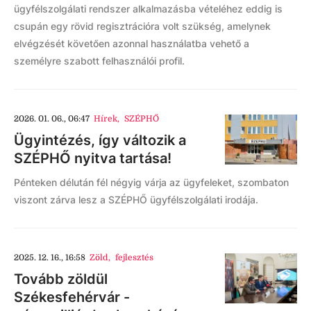
ügyfélszolgálati rendszer alkalmazásba vételéhez eddig is
csupán egy rövid regisztrációra volt szükség, amelynek
elvégzését követően azonnal használatba vehető a
személyre szabott felhasználói profil.
2026. 01. 06., 06:47
Hírek
,
SZÉPHŐ
Ügyintézés, így változik a
SZÉPHŐ nyitva tartása!
Pénteken délután fél négyig várja az ügyfeleket, szombaton
viszont zárva lesz a SZÉPHŐ ügyfélszolgálati irodája.
2025. 12. 16., 16:58
Zöld
,
fejlesztés
Tovább zöldül
Székesfehérvár -