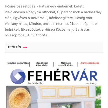
Hősies összefogás - Hatvanegy embernek kellett
ideiglenesen elhagynia otthonát, Új parancsnok a hadosztály
élén, Egyéves a belváros új közösségi tere, Hőség van,
vízhiány nincs, Minden, amit az intermodális csomópontról
tudni kell, Elkezdődtek a Hűség Közös hang és árulás
olvasópróbái, A múlt folyta...
LETÖLTÉS