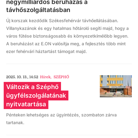
négymilliárdos beruházás a
távhőszolgáltatásban
Új korszak kezdődik Székesfehérvár távhőellátásában.
Villanykazánok és egy hatalmas hőtároló segíti majd, hogy a
város fűtése biztonságosabb és környezetkímélőbb legyen.
A beruházást az E.ON valósítja meg, a fejlesztés több mint
ezer fehérvári háztartást támogat majd.
2025. 10. 13., 14:52
Hírek
,
SZÉPHŐ
Változik a Széphő
ügyfélszolgálatának
nyitvatartása
Pénteken lehetséges az ügyintézés, szombaton zárva
tartanak.