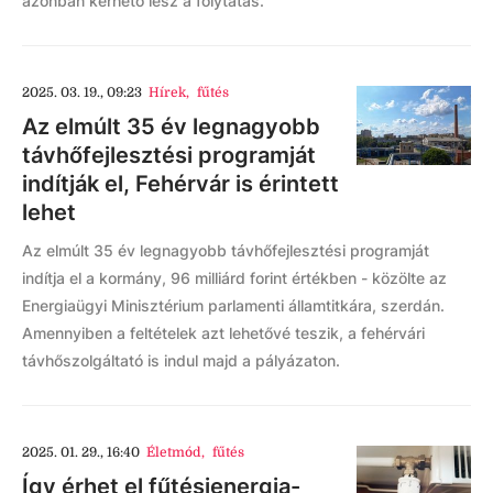
azonban kérhető lesz a folytatás.
2025. 03. 19., 09:23
Hírek
,
fűtés
Az elmúlt 35 év legnagyobb
távhőfejlesztési programját
indítják el, Fehérvár is érintett
lehet
Az elmúlt 35 év legnagyobb távhőfejlesztési programját
indítja el a kormány, 96 milliárd forint értékben - közölte az
Energiaügyi Minisztérium parlamenti államtitkára, szerdán.
Amennyiben a feltételek azt lehetővé teszik, a fehérvári
távhőszolgáltató is indul majd a pályázaton.
2025. 01. 29., 16:40
Életmód
,
fűtés
Így érhet el fűtésienergia-