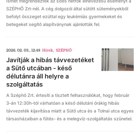
Ismét megrendezték az Édes hétfők elnevezésű eseményt a
SZÉPHŐ Zrt-nél. A cég dolgozói által sütött süteményekből
befolyt összeget ezúttal egy leukémiás gyermekeket és
betegeket segítő alapítványnak ajánlották fel.
2026. 02. 03., 12:48
Hírek
,
SZÉPHŐ
Javítják a hibás távvezetéket
a Sütő utcában - késő
délutánra áll helyre a
szolgáltatás
A Széphő Zrt. értesíti a tisztelt felhasználókat, hogy február
3-án 12:30h-tól várhatóan a késő délutáni órákig hibás
távvezeték kijavítása miatt a Sütő utca és a Tolnai utca egyes
társasházaiban a fűtés- és a melegvíz-szolgáltatás szünetel.