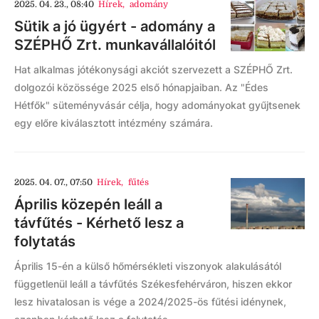
2025. 04. 23., 08:40
Hírek
,
adomány
Sütik a jó ügyért - adomány a
SZÉPHŐ Zrt. munkavállalóitól
Hat alkalmas jótékonysági akciót szervezett a SZÉPHŐ Zrt.
dolgozói közössége 2025 első hónapjaiban. Az "Édes
Hétfők" süteményvásár célja, hogy adományokat gyűjtsenek
egy előre kiválasztott intézmény számára.
2025. 04. 07., 07:50
Hírek
,
fűtés
Április közepén leáll a
távfűtés - Kérhető lesz a
folytatás
Április 15-én a külső hőmérsékleti viszonyok alakulásától
függetlenül leáll a távfűtés Székesfehérváron, hiszen ekkor
lesz hivatalosan is vége a 2024/2025-ös fűtési idénynek,