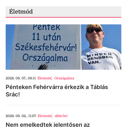
Életmód
2026. 08. 07., 08:11
Életmód
,
Országalma
Pénteken Fehérvárra érkezik a Táblás
Srác!
2026. 08. 02., 11:07
Életmód
,
albérlet
Nem emelkedtek jelentősen az