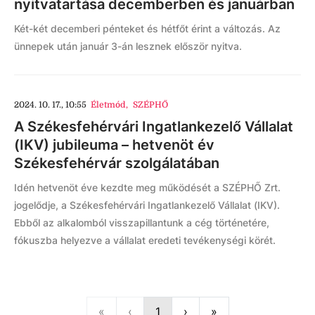
nyitvatartása decemberben és januárban
Két-két decemberi pénteket és hétfőt érint a változás. Az
ünnepek után január 3-án lesznek először nyitva.
2024. 10. 17., 10:55
Életmód
,
SZÉPHŐ
A Székesfehérvári Ingatlankezelő Vállalat
(IKV) jubileuma – hetvenöt év
Székesfehérvár szolgálatában
Idén hetvenöt éve kezdte meg működését a SZÉPHŐ Zrt.
jogelődje, a Székesfehérvári Ingatlankezelő Vállalat (IKV).
Ebből az alkalomból visszapillantunk a cég történetére,
fókuszba helyezve a vállalat eredeti tevékenységi körét.
First
Previous
Next
Last
«
‹
1
›
»