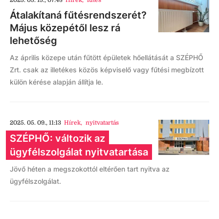
2025. 05. 15., 07:48
Hírek
,
fűtés
Átalakítaná fűtésrendszerét?
Május közepétől lesz rá
lehetőség
Az április közepe után fűtött épületek hőellátását a SZÉPHŐ
Zrt. csak az illetékes közös képviselő vagy fűtési megbízott
külön kérése alapján állítja le.
2025. 05. 09., 11:13
Hírek
,
nyitvatartás
SZÉPHŐ: változik az
ügyfélszolgálat nyitvatartása
Jövő héten a megszokottól eltérően tart nyitva az
ügyfélszolgálat.