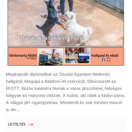
Megkapták diplomáikat az Óbudai Egyetem fehérvári
hallgatói, Megújul a Balatoni úti szervizút, Elbúcsúzott az
EFOTT, Közös kalandra hívnak a város játszóterei, Felséges
hölgyek és marcona vitézek, A tudós, aki rálelt a királyi párra,
A világot járt cigányprímás. Minderről és sok minden másról
is olv...
LETÖLTÉS