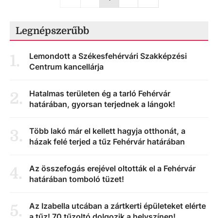
Legnépszerűbb
Lemondott a Székesfehérvári Szakképzési
1
.
Centrum kancellárja
Hatalmas területen ég a tarló Fehérvár
2
.
határában, gyorsan terjednek a lángok!
Több lakó már el kellett hagyja otthonát, a
3
.
házak felé terjed a tűz Fehérvár határában
Az összefogás erejével oltották el a Fehérvár
4
.
határában tomboló tüzet!
Az Izabella utcában a zártkerti épületeket elérte
5
.
a tűz! 70 tűzoltó dolgozik a helyszínen!