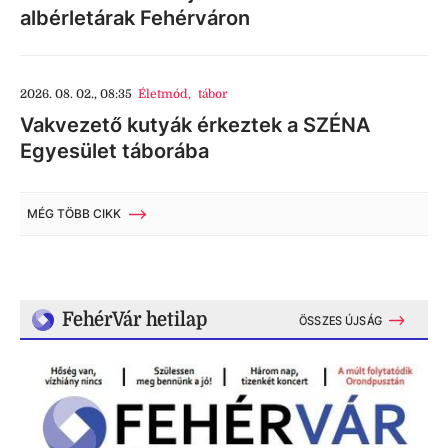
albérletárak Fehérváron
2026. 08. 02., 08:35
Életmód
,
tábor
Vakvezető kutyák érkeztek a SZÉNA
Egyesület táborába
MÉG TÖBB CIKK
FehérVár hetilap
ÖSSZES ÚJSÁG