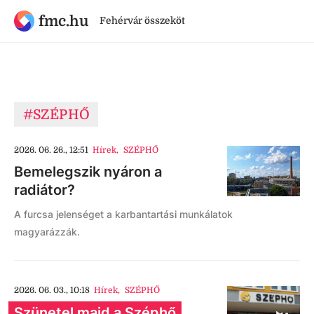
fmc.hu
Fehérvár összeköt
#SZÉPHŐ
2026. 06. 26., 12:51
Hírek
,
SZÉPHŐ
Bemelegszik nyáron a
radiátor?
A furcsa jelenséget a karbantartási munkálatok
magyarázzák.
2026. 06. 03., 10:18
Hírek
,
SZÉPHŐ
Szünetel majd a Széphő