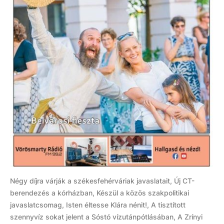
Négy díjra várják a székesfehérváriak javaslatait, Új CT-
berendezés a kórházban, Készül a közös szakpolitikai
javaslatcsomag, Isten éltesse Klára nénit!, A tisztított
szennyvíz sokat jelent a Sóstó vízutánpótlásában, A Zrínyi