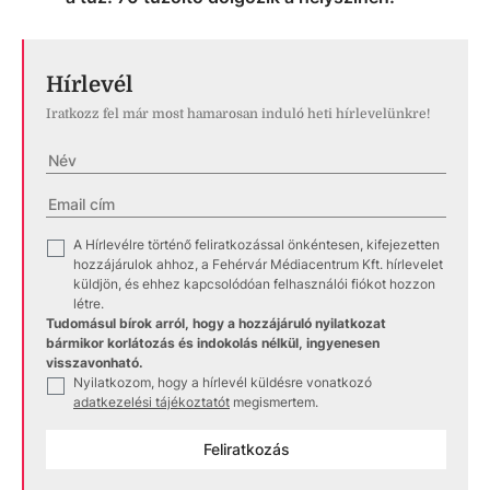
Hírlevél
Iratkozz fel már most hamarosan induló heti hírlevelünkre!
A Hírlevélre történő feliratkozással önkéntesen, kifejezetten
✓
hozzájárulok ahhoz, a Fehérvár Médiacentrum Kft. hírlevelet
küldjön, és ehhez kapcsolódóan felhasználói fiókot hozzon
létre.
Tudomásul bírok arról, hogy a hozzájáruló nyilatkozat
bármikor korlátozás és indokolás nélkül, ingyenesen
visszavonható.
Nyilatkozom, hogy a hírlevél küldésre vonatkozó
✓
adatkezelési tájékoztatót
megismertem.
Feliratkozás