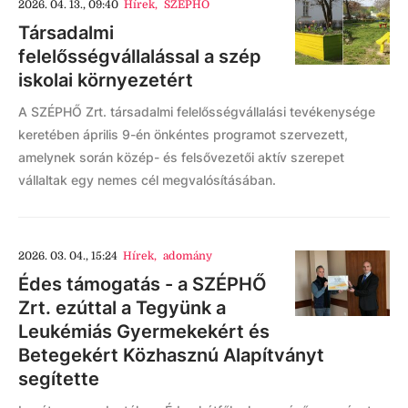
2026. 04. 13., 09:40
Hírek
,
SZÉPHŐ
Társadalmi
felelősségvállalással a szép
iskolai környezetért
A SZÉPHŐ Zrt. társadalmi felelősségvállalási tevékenysége
keretében április 9-én önkéntes programot szervezett,
amelynek során közép- és felsővezetői aktív szerepet
vállaltak egy nemes cél megvalósításában.
2026. 03. 04., 15:24
Hírek
,
adomány
Édes támogatás - a SZÉPHŐ
Zrt. ezúttal a Tegyünk a
Leukémiás Gyermekekért és
Betegekért Közhasznú Alapítványt
segítette