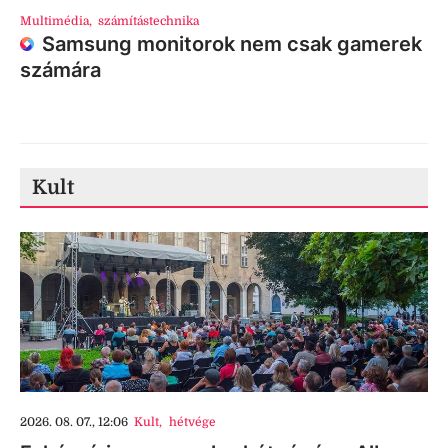
Multimédia
,
számítástechnika
Samsung monitorok nem csak gamerek
számára
Kult
2026. 08. 07., 12:06
Kult
,
hétvége