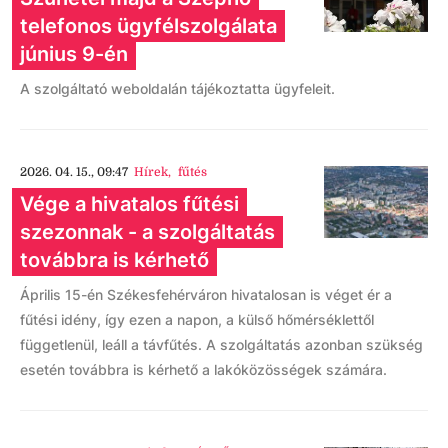
telefonos ügyfélszolgálata
június 9-én
A szolgáltató weboldalán tájékoztatta ügyfeleit.
2026. 04. 15., 09:47
Hírek
,
fűtés
Vége a hivatalos fűtési
szezonnak - a szolgáltatás
továbbra is kérhető
Április 15-én Székesfehérváron hivatalosan is véget ér a
fűtési idény, így ezen a napon, a külső hőmérséklettől
függetlenül, leáll a távfűtés. A szolgáltatás azonban szükség
esetén továbbra is kérhető a lakóközösségek számára.