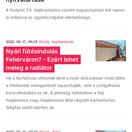
A Széphő Zrt. tájékoztatása szerint augusztusban két napon
is módosul az ügyfélszolgálat elérhetősége.
2025. 06. 17., 08:59
Hírek
,
karbantartás
Nyári fűtésindulás
Fehérváron? - Ezért lehet
meleg a radiátor
Ha a távfűtéses otthonok lakói a nyári időszakban rövid időre
a fűtőtestek melegedését tapasztalják, nem a szolgáltatás
korai elindulása az ok. A jelenség háttérében a ház
tulajdonosa vagy tulajdonosai által végzett karbantartás,
felújítás miatti leürítés áll.