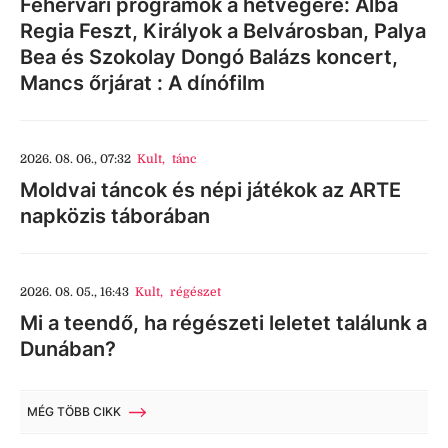
Fehérvári programok a hétvégére: Alba
Regia Feszt, Királyok a Belvárosban, Palya
Bea és Szokolay Dongó Balázs koncert,
Mancs őrjárat : A dínófilm
2026. 08. 06., 07:32
Kult
,
tánc
Moldvai táncok és népi játékok az ARTE
napközis táborában
2026. 08. 05., 16:43
Kult
,
régészet
Mi a teendő, ha régészeti leletet találunk a
Dunában?
MÉG TÖBB CIKK