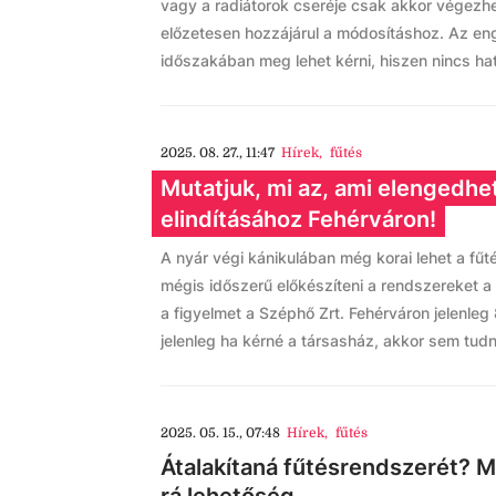
vagy a radiátorok cseréje csak akkor végezhe
előzetesen hozzájárul a módosításhoz. Az en
időszakában meg lehet kérni, hiszen nincs ha
2025. 08. 27., 11:47
Hírek
,
fűtés
Mutatjuk, mi az, ami elengedhet
elindításához Fehérváron!
A nyár végi kánikulában még korai lehet a fűté
mégis időszerű előkészíteni a rendszereket a t
a figyelmet a Széphő Zrt. Fehérváron jelenleg 
jelenleg ha kérné a társasház, akkor sem tudn
2025. 05. 15., 07:48
Hírek
,
fűtés
Átalakítaná fűtésrendszerét? M