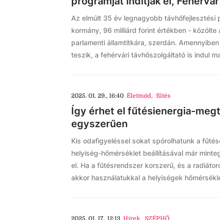
programját indítják el, Fehérvár 
Az elmúlt 35 év legnagyobb távhőfejlesztési pr
kormány, 96 milliárd forint értékben - közölte
parlamenti államtitkára, szerdán. Amennyiben 
teszik, a fehérvári távhőszolgáltató is indul m
2025. 01. 29., 16:40
Életmód
,
fűtés
Így érhet el fűtésienergia-megt
egyszerűen
Kis odafigyeléssel sokat spórolhatunk a fűté
helyiség-hőmérséklet beállításával már mint
el. Ha a fűtésrendszer korszerű, és a radiáto
akkor használatukkal a helyiségek hőmérséklet
2025. 01. 17., 12:13
Hírek
,
SZÉPHŐ