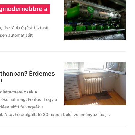
legmodernebbre a
tisztább égést biztosít,
sen automatizált.
otthonban? Érdemes
!
adiátorcsere csak a
alósulhat meg. Fontos, hogy a
ése előtt felvegyék a
. A távhőszolgáltató 30 napon belül véleményezi és j...