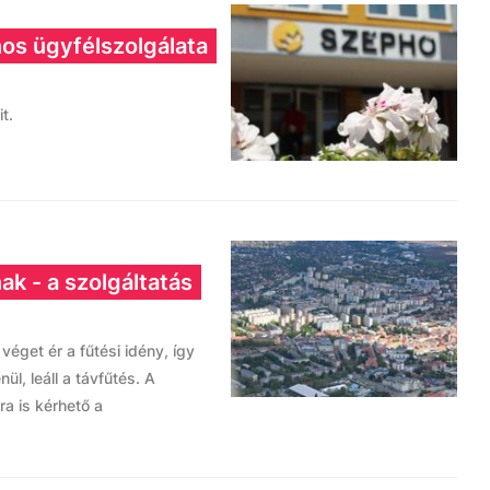
os ügyfélszolgálata
t.
ak - a szolgáltatás
véget ér a fűtési idény, így
ül, leáll a távfűtés. A
a is kérhető a