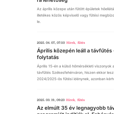
rá lehetőség
Az április közepe után fűtött épületek hőellá
illetékes közös képviselő vagy fűtési megbízot
le.
2025. 04. 07., 07:50
Hírek
,
fűtés
Április közepén leáll a távfűtés
folytatás
Április 15-én a külső hőmérsékleti viszonyok al
távfűtés Székesfehérváron, hiszen ekkor lesz
2024/2025-ös fűtési idénynek, azonban kérhet
2025. 03. 19., 09:23
Hírek
,
fűtés
Az elmúlt 35 év legnagyobb táv