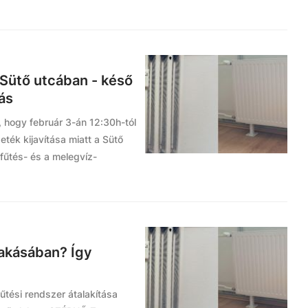
 Sütő utcában - késő
tás
t, hogy február 3-án 12:30h-tól
eték kijavítása miatt a Sütő
fűtés- és a melegvíz-
lakásában? Így
űtési rendszer átalakítása