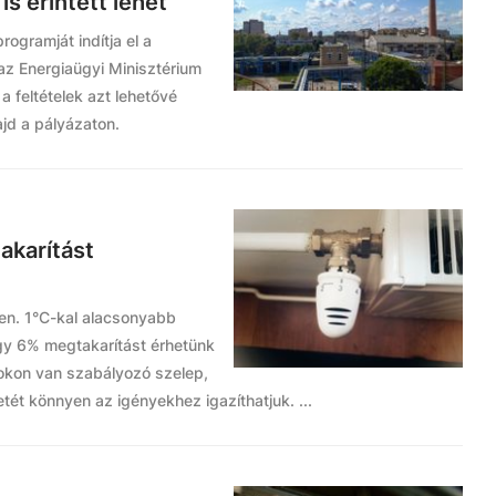
is érintett lehet
ogramját indítja el a
 az Energiaügyi Minisztérium
a feltételek azt lehetővé
ajd a pályázaton.
akarítást
sen. 1°C-kal alacsonyabb
egy 6% megtakarítást érhetünk
rokon van szabályozó szelep,
ét könnyen az igényekhez igazíthatjuk. ...