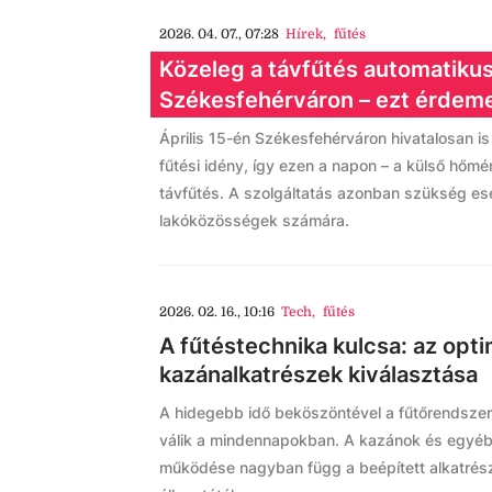
2026. 04. 07., 07:28
Hírek
,
fűtés
Közeleg a távfűtés automatikus 
Székesfehérváron – ezt érdeme
Április 15-én Székesfehérváron hivatalosan i
fűtési idény, így ezen a napon – a külső hőmérs
távfűtés. A szolgáltatás azonban szükség ese
lakóközösségek számára.
2026. 02. 16., 10:16
Tech
,
fűtés
A fűtéstechnika kulcsa: az opti
kazánalkatrészek kiválasztása
A hidegebb idő beköszöntével a fűtőrendsze
válik a mindennapokban. A kazánok és egyéb
működése nagyban függ a beépített alkatrés