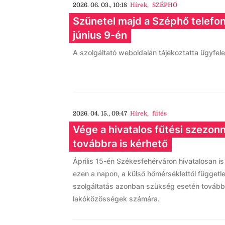
2026. 06. 03., 10:18
Hírek
,
SZÉPHŐ
Szünetel majd a Széphő telefon
június 9-én
A szolgáltató weboldalán tájékoztatta ügyfelei
2026. 04. 15., 09:47
Hírek
,
fűtés
Vége a hivatalos fűtési szezonn
továbbra is kérhető
Április 15-én Székesfehérváron hivatalosan is 
ezen a napon, a külső hőmérséklettől független
szolgáltatás azonban szükség esetén továbbr
lakóközösségek számára.