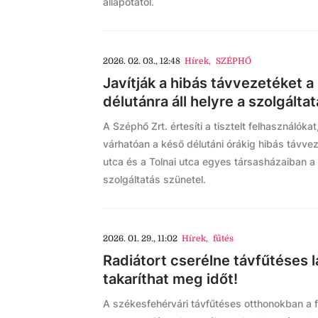
állapotától.
2026. 02. 03., 12:48
Hírek
,
SZÉPHŐ
Javítják a hibás távvezetéket a
délutánra áll helyre a szolgálta
A Széphő Zrt. értesíti a tisztelt felhasználóka
várhatóan a késő délutáni órákig hibás távvez
utca és a Tolnai utca egyes társasházaiban a 
szolgáltatás szünetel.
2026. 01. 29., 11:02
Hírek
,
fűtés
Radiátort cserélne távfűtéses 
takaríthat meg időt!
A székesfehérvári távfűtéses otthonokban a f