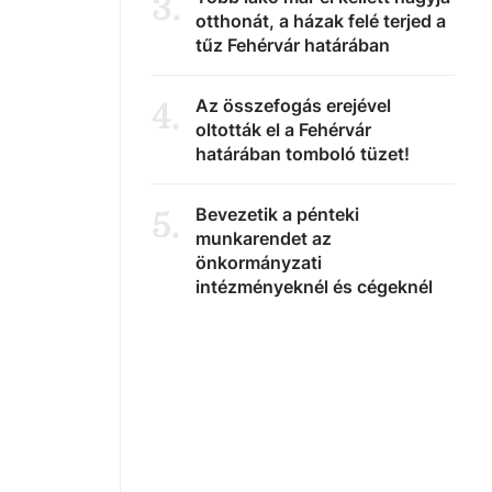
3
.
otthonát, a házak felé terjed a
tűz Fehérvár határában
Az összefogás erejével
4
.
oltották el a Fehérvár
határában tomboló tüzet!
Bevezetik a pénteki
5
.
munkarendet az
önkormányzati
intézményeknél és cégeknél