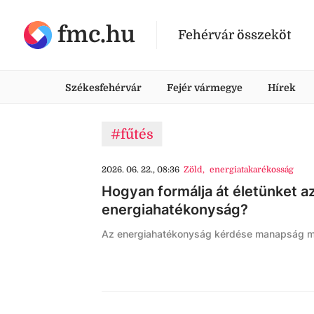
fmc.hu
Fehérvár összeköt
Székesfehérvár
Fejér vármegye
Hírek
#fűtés
2026. 06. 22., 08:36
Zöld
,
energiatakarékosság
Hogyan formálja át életünket a
energiahatékonyság?
Az energiahatékonyság kérdése manapság mind