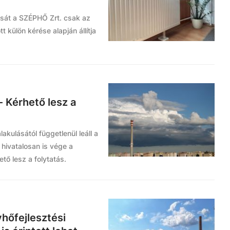
tását a SZÉPHŐ Zrt. csak az
t külön kérése alapján állítja
 - Kérhető lesz a
akulásától függetlenül leáll a
 hivatalosan is vége a
ő lesz a folytatás.
hőfejlesztési