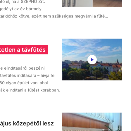
tő el, ha a SZÉPHŐ Zrt.
gedélyt az év bármely
táridőhöz kötve, ezért nem szükséges megvárni a fűté...
etlen a távfűtés
s elindításáról beszélni,
ávfűtés indítására – hívja fel
80 olyan épület van, ahol
ák elindítani a fűtést korábban.
ájus közepétől lesz