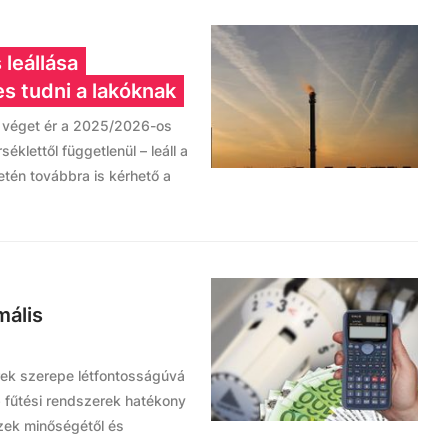
leállása
s tudni a lakóknak
s véget ér a 2025/2026-os
éklettől függetlenül – leáll a
tén továbbra is kérhető a
mális
rek szerepe létfontosságúvá
 fűtési rendszerek hatékony
zek minőségétől és