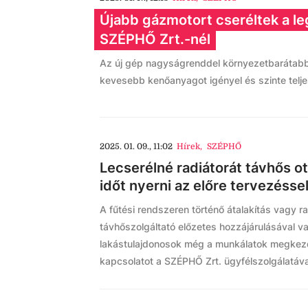
Újabb gázmotort cseréltek a 
SZÉPHŐ Zrt.-nél
Az új gép nagyságrenddel környezetbarátabb, 
kevesebb kenőanyagot igényel és szinte telje
2025. 01. 09., 11:02
Hírek
,
SZÉPHŐ
Lecserélné radiátorát távhős 
időt nyerni az előre tervezéssel
A fűtési rendszeren történő átalakítás vagy r
távhőszolgáltató előzetes hozzájárulásával v
lakástulajdonosok még a munkálatok megkezd
kapcsolatot a SZÉPHŐ Zrt. ügyfélszolgálatával