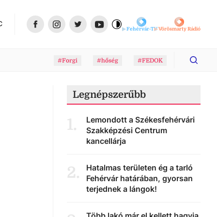
C
Fehérvár-TV
Vörösmarty Rádió
#Forgi
#hőség
#FEDOK
Legnépszerűbb
Lemondott a Székesfehérvári
1
.
Szakképzési Centrum
kancellárja
Hatalmas területen ég a tarló
2
.
Fehérvár határában, gyorsan
terjednek a lángok!
Több lakó már el kellett hagyja