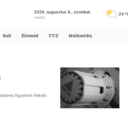
2026. augusztus 8., szombat
24
 °
László
Kult
Életmód
T-T-Z
Multimédia
z
enki figyelmét felkelti.