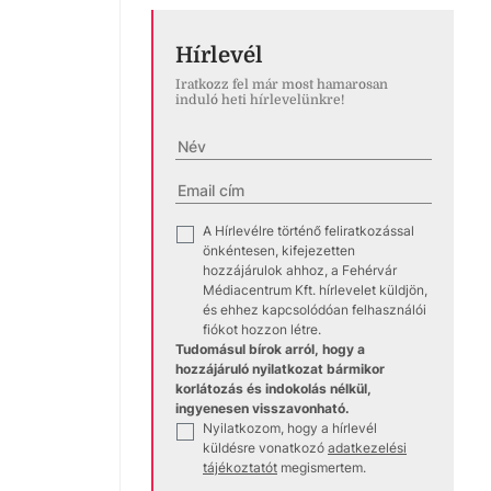
Hírlevél
Iratkozz fel már most hamarosan
induló heti hírlevelünkre!
A Hírlevélre történő feliratkozással
✓
önkéntesen, kifejezetten
hozzájárulok ahhoz, a Fehérvár
Médiacentrum Kft. hírlevelet küldjön,
és ehhez kapcsolódóan felhasználói
fiókot hozzon létre.
Tudomásul bírok arról, hogy a
hozzájáruló nyilatkozat bármikor
korlátozás és indokolás nélkül,
ingyenesen visszavonható.
Nyilatkozom, hogy a hírlevél
✓
küldésre vonatkozó
adatkezelési
tájékoztatót
megismertem.