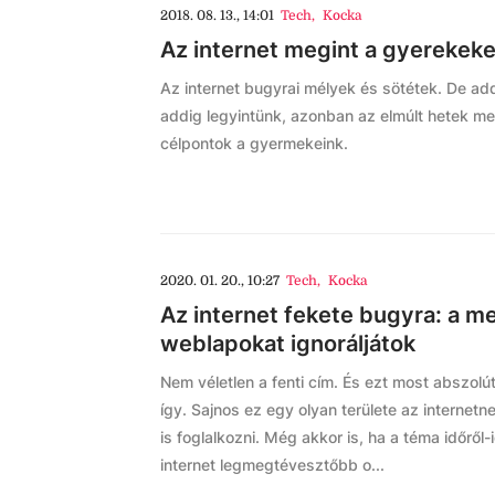
2018. 08. 13., 14:01
Tech
,
Kocka
Az internet megint a gyerekeke
Az internet bugyrai mélyek és sötétek. De ad
addig legyintünk, azonban az elmúlt hetek me
célpontok a gyermekeink.
2020. 01. 20., 10:27
Tech
,
Kocka
Az internet fekete bugyra: a me
weblapokat ignoráljátok
Nem véletlen a fenti cím. És ezt most abszo
így. Sajnos ez egy olyan területe az internet
is foglalkozni. Még akkor is, ha a téma időről
internet legmegtévesztőbb o...