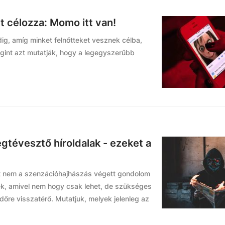
t célozza: Momo itt van!
dig, amíg minket felnőtteket vesznek célba,
gint azt mutatják, hogy a legegyszerűbb
gtévesztő híroldalak - ezeket a
lút nem a szenzációhajhászás végett gondolom
nek, amivel nem hogy csak lehet, de szükséges
-időre visszatérő. Mutatjuk, melyek jelenleg az