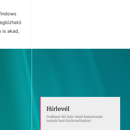
 Windows
megbízható
 is akad,
Hírlevél
Iratkozz fel már most hamarosan
induló heti hírlevelünkre!