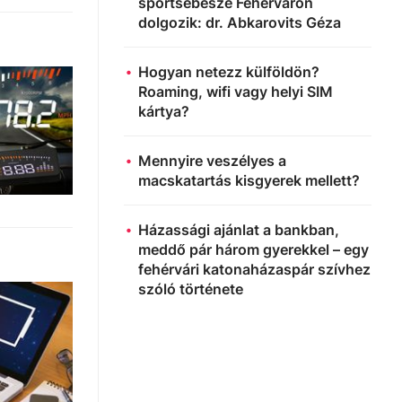
sportsebésze Fehérváron
dolgozik: dr. Abkarovits Géza
Hogyan netezz külföldön?
Roaming, wifi vagy helyi SIM
kártya?
Mennyire veszélyes a
macskatartás kisgyerek mellett?
Házassági ajánlat a bankban,
meddő pár három gyerekkel – egy
fehérvári katonaházaspár szívhez
szóló története