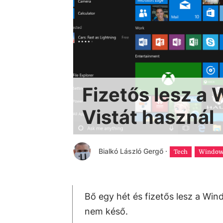
Fizetős lesz a
Vistát használ
Bialkó László Gergő
·
Tech
Window
Bő egy hét és fizetős lesz a Win
nem késő.