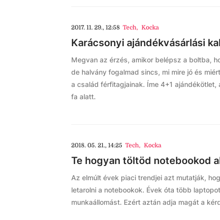
2017. 11. 29., 12:58
Tech
,
Kocka
Karácsonyi ajándékvásárlási ka
Megvan az érzés, amikor belépsz a boltba, ho
de halvány fogalmad sincs, mi mire jó és miér
a család férfitagjainak. Íme 4+1 ajándékötlet,
fa alatt.
2018. 05. 21., 14:25
Tech
,
Kocka
Te hogyan töltöd notebookod a
Az elmúlt évek piaci trendjei azt mutatják, h
letarolni a notebookok. Évek óta több laptopot
munkaállomást. Ezért aztán adja magát a kérdé