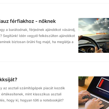
lauz férfiakhoz - nőknek
gy a barátodnak, férjednek ajándékot vásárolj,
t? Segítünk! Idén vegyél felkészülten ajándékot
 aminek biztosan örülni fog majd, ha meglátja a
kksiját?
ogy az asztali számítógépek piacát kezdik
 értékesítenek, mint klasszikus asztali
s, hogy ki, hogyan tölti a notebookját?