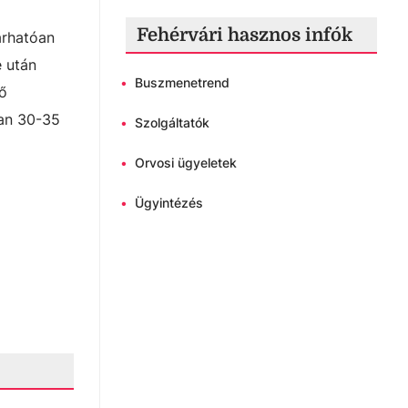
Fehérvári hasznos infók
árhatóan
e után
•
Buszmenetrend
vő
óan 30-35
•
Szolgáltatók
•
Orvosi ügyeletek
•
Ügyintézés