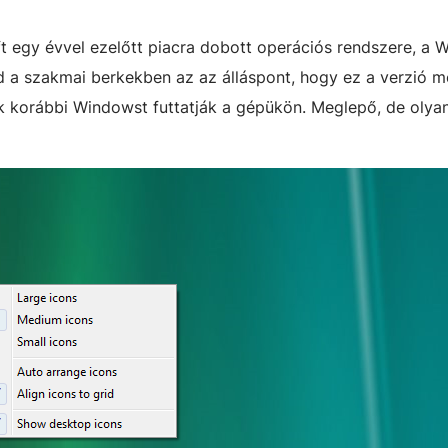
oft egy évvel ezelőtt piacra dobott operációs rendszere, a
nd a szakmai berkekben az az álláspont, hogy ez a verzió 
ik korábbi Windowst futtatják a gépükön. Meglepő, de olyan