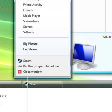
s az
l