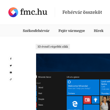
fmc.hu
Fehérvár összeköt
Székesfehérvár
Fejér vármegye
Hírek
10 évnél régebbi cikk