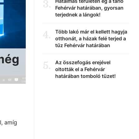
Hatalmas területen ég a tarló
3
.
Fehérvár határában, gyorsan
terjednek a lángok!
Több lakó már el kellett hagyja
4
.
otthonát, a házak felé terjed a
tűz Fehérvár határában
 még
Az összefogás erejével
5
.
oltották el a Fehérvár
határában tomboló tüzet!
l, amíg