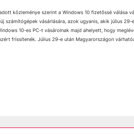
adott közleménye szerint a Windows 10 fizetőssé válása v
új számítógépek vásárlására, azok ugyanis, akik július 29-
j Windows 10-es PC-t vásárolnak majd ahelyett, hogy meglé
zért frissítenék. Július 29-e után Magyarországon várhat