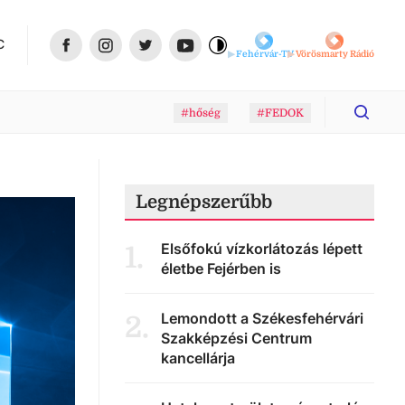
C
Fehérvár-TV
Vörösmarty Rádió
#hőség
#FEDOK
Legnépszerűbb
Elsőfokú vízkorlátozás lépett
1
.
életbe Fejérben is
Lemondott a Székesfehérvári
2
.
Szakképzési Centrum
kancellárja