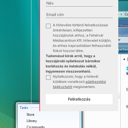
A Hírlevélre történő feliratkozással
✓
önkéntesen, kifejezetten
hozzájárulok ahhoz, a Fehérvár
Médiacentrum Kft. hírlevelet küldjön,
és ehhez kapcsolódóan felhasználói
fiókot hozzon létre.
Tudomásul bírok arról, hogy a
hozzájáruló nyilatkozat bármikor
korlátozás és indokolás nélkül,
ingyenesen visszavonható.
Nyilatkozom, hogy a hírlevél
✓
küldésre vonatkozó
adatkezelési
tájékoztatót
megismertem.
Feliratkozás