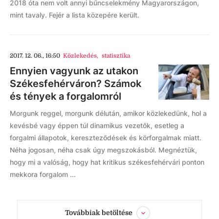
2018 óta nem volt annyi bűncselekmény Magyarországon,
mint tavaly. Fejér a lista közepére került.
2017. 12. 06., 16:50
Közlekedés
,
statisztika
Ennyien vagyunk az utakon
Székesfehérváron? Számok
és tények a forgalomról
Morgunk reggel, morgunk délután, amikor közlekedünk, hol a
kevésbé vagy éppen túl dinamikus vezetők, esetleg a
forgalmi állapotok, kereszteződések és körforgalmak miatt.
Néha jogosan, néha csak úgy megszokásból. Megnéztük,
hogy mi a valóság, hogy hat kritikus székesfehérvári ponton
mekkora forgalom ...
Továbbiak betöltése