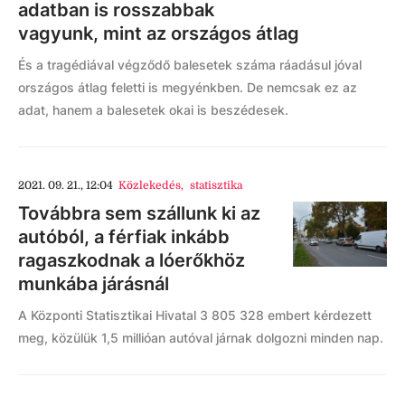
adatban is rosszabbak
vagyunk, mint az országos átlag
És a tragédiával végződő balesetek száma ráadásul jóval
országos átlag feletti is megyénkben. De nemcsak ez az
adat, hanem a balesetek okai is beszédesek.
2021. 09. 21., 12:04
Közlekedés
,
statisztika
Továbbra sem szállunk ki az
autóból, a férfiak inkább
ragaszkodnak a lóerőkhöz
munkába járásnál
A Központi Statisztikai Hivatal 3 805 328 embert kérdezett
meg, közülük 1,5 millióan autóval járnak dolgozni minden nap.