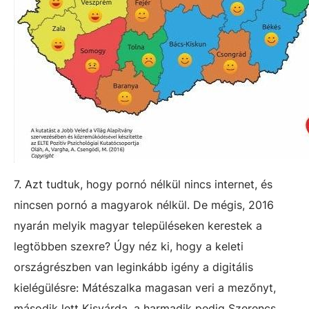
7. Azt tudtuk, hogy pornó nélkül nincs internet, és
nincsen pornó a magyarok nélkül. De mégis, 2016
nyarán melyik magyar településeken kerestek a
legtöbben szexre? Úgy néz ki, hogy a keleti
országrészben van leginkább igény a digitális
kielégülésre: Mátészalka magasan veri a mezőnyt,
második lett Kisvárda, a harmadik pedig Szerencs.