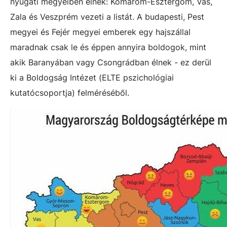
nyugati megyéiben élnek: Komárom-Esztergom, Vas,
Zala és Veszprém vezeti a listát. A budapesti, Pest
megyei és Fejér megyei emberek egy hajszállal
maradnak csak le és éppen annyira boldogok, mint
akik Baranyában vagy Csongrádban élnek - ez derül
ki a Boldogság Intézet (ELTE pszichológiai
kutatócsoportja) felméréséből.