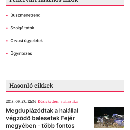
•
Buszmenetrend
•
Szolgáltatók
•
Orvosi ügyeletek
•
Ügyintézés
Hasonló cikkek
2018. 09. 27., 12:34
Közlekedés
,
statisztika
Megduplázódtak a halállal
végződő balesetek Fejér
megyében - több fontos