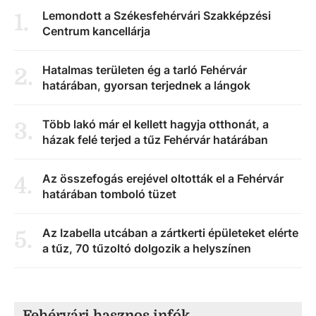
Lemondott a Székesfehérvári Szakképzési
1
.
Centrum kancellárja
Hatalmas területen ég a tarló Fehérvár
2
.
határában, gyorsan terjednek a lángok
Több lakó már el kellett hagyja otthonát, a
3
.
házak felé terjed a tűz Fehérvár határában
Az összefogás erejével oltották el a Fehérvár
4
.
határában tomboló tüzet
Az Izabella utcában a zártkerti épületeket elérte
5
.
a tűz, 70 tűzoltó dolgozik a helyszínen
Fehérvári hasznos infók