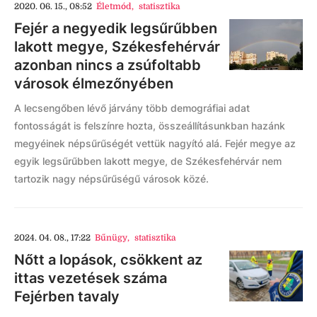
2020. 06. 15., 08:52
Életmód
,
statisztika
Fejér a negyedik legsűrűbben
lakott megye, Székesfehérvár
azonban nincs a zsúfoltabb
városok élmezőnyében
A lecsengőben lévő járvány több demográfiai adat
fontosságát is felszínre hozta, összeállításunkban hazánk
megyéinek népsűrűségét vettük nagyító alá. Fejér megye az
egyik legsűrűbben lakott megye, de Székesfehérvár nem
tartozik nagy népsűrűségű városok közé.
2024. 04. 08., 17:22
Bűnügy
,
statisztika
Nőtt a lopások, csökkent az
ittas vezetések száma
Fejérben tavaly