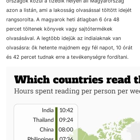
országok közül a tizedik helyen áll Magyarország
azon a listán, ami a lakosság olvasással töltött idejét
rangsorolta. A magyarok heti átlagban 6 óra 48
percet töltenek könyvek vagy sajtótermékek
olvasásával. A legtöbb idejük az indiaiaknak van
olvasásra: ők hetente majdnem egy fél napot, 10 órát
és 42 percet tudnak erre a tevékenységre fordítani.