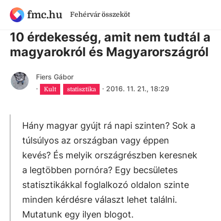
fmc.hu
Fehérvár összeköt
9 évnél régebbi cikk
10 érdekesség, amit nem tudtál a
magyarokról és Magyarországról
Fiers Gábor
·
·
2016. 11. 21., 18:29
Kult
statisztika
Hány magyar gyújt rá napi szinten? Sok a
túlsúlyos az országban vagy éppen
kevés? És melyik országrészben keresnek
a legtöbben pornóra? Egy becsületes
statisztikákkal foglalkozó oldalon szinte
minden kérdésre választ lehet találni.
Mutatunk egy ilyen blogot.