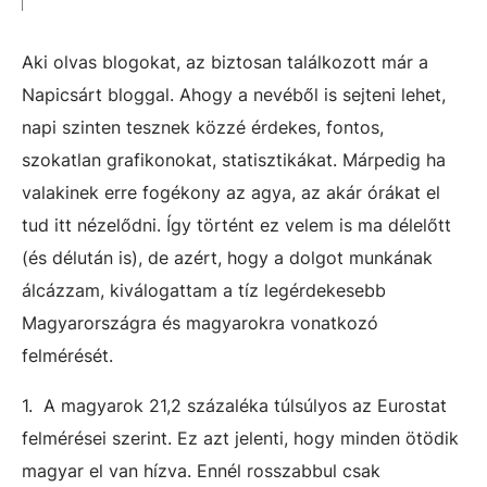
Aki olvas blogokat, az biztosan találkozott már a
Napicsárt bloggal. Ahogy a nevéből is sejteni lehet,
napi szinten tesznek közzé érdekes, fontos,
szokatlan grafikonokat, statisztikákat. Márpedig ha
valakinek erre fogékony az agya, az akár órákat el
tud itt nézelődni. Így történt ez velem is ma délelőtt
(és délután is), de azért, hogy a dolgot munkának
álcázzam, kiválogattam a tíz legérdekesebb
Magyarországra és magyarokra vonatkozó
felmérését.
1. A magyarok 21,2 százaléka túlsúlyos az Eurostat
felmérései szerint. Ez azt jelenti, hogy minden ötödik
magyar el van hízva. Ennél rosszabbul csak