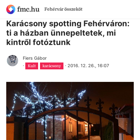
fmc.hu
Fehérvár összeköt
9 évnél régebbi cikk
Karácsony spotting Fehérváron:
ti a házban ünnepeltetek, mi
kintről fotóztunk
Fiers Gábor
·
·
2016. 12. 26., 16:07
Kult
karácsony