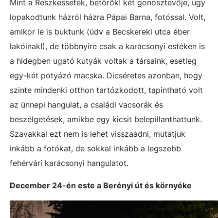
Mint a Reszkessetek, betörők! két gonosztevője, úgy
lopakodtunk házról házra Pápai Barna, fotóssal. Volt,
amikor le is buktunk (üdv a Becskereki utca éber
lakóinak!), de többnyire csak a karácsonyi estéken is
a hidegben ugató kutyák voltak a társaink, esetleg
egy-két potyázó macska. Dicséretes azonban, hogy
szinte mindenki otthon tartózkodott, tapintható volt
az ünnepi hangulat, a családi vacsorák és
beszélgetések, amikbe egy kicsit belepillanthattunk.
Szavakkal ezt nem is lehet visszaadni, mutatjuk
inkább a fotókat, de sokkal inkább a legszebb
fehérvári karácsonyi hangulatot.
December 24-én este a Berényi út és környéke