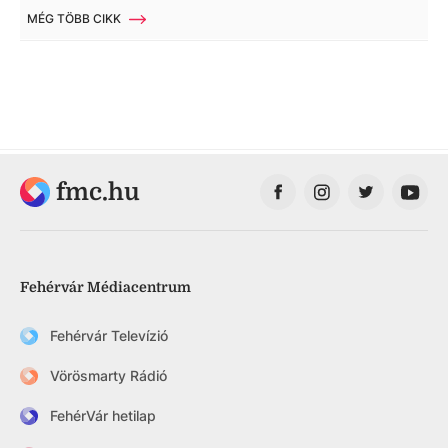
MÉG TÖBB CIKK
fmc.hu
Fehérvár Médiacentrum
Fehérvár Televízió
Vörösmarty Rádió
FehérVár hetilap