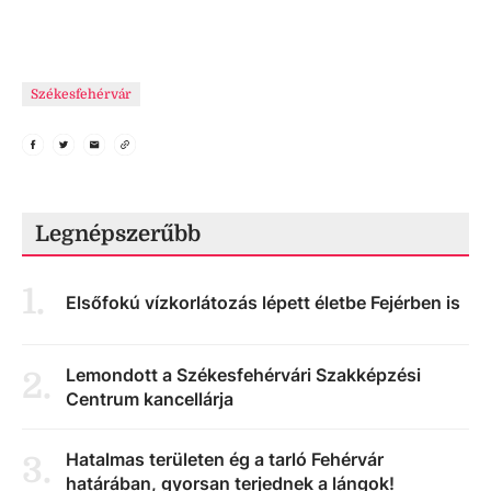
Székesfehérvár
Legnépszerűbb
1
.
Elsőfokú vízkorlátozás lépett életbe Fejérben is
Lemondott a Székesfehérvári Szakképzési
2
.
Centrum kancellárja
Hatalmas területen ég a tarló Fehérvár
3
.
határában, gyorsan terjednek a lángok!