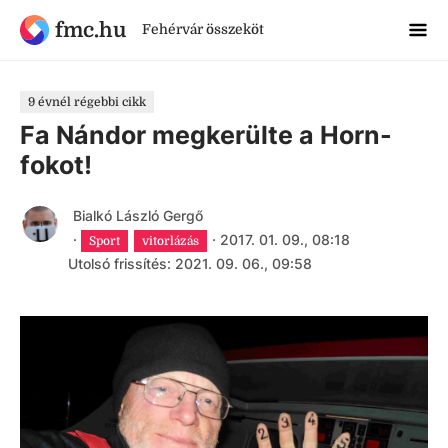
fmc.hu
Fehérvár összeköt
9 évnél régebbi cikk
Fa Nándor megkerülte a Horn-
fokot!
Bialkó László Gergő
·
·
2017. 01. 09., 08:18
Sport
vitorlázás
Utolsó frissítés: 2021. 09. 06., 09:58