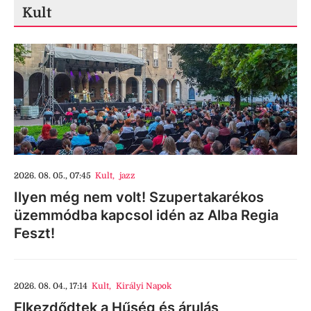
Kult
2026. 08. 05., 07:45
Kult
,
jazz
Ilyen még nem volt! Szupertakarékos
üzemmódba kapcsol idén az Alba Regia
Feszt!
2026. 08. 04., 17:14
Kult
,
Királyi Napok
Elkezdődtek a Hűség és árulás