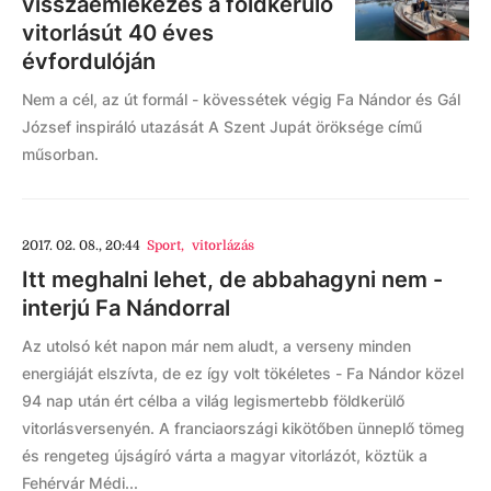
visszaemlékezés a földkerülő
vitorlásút 40 éves
évfordulóján
Nem a cél, az út formál - kövessétek végig Fa Nándor és Gál
József inspiráló utazását A Szent Jupát öröksége című
műsorban.
2017. 02. 08., 20:44
Sport
,
vitorlázás
Itt meghalni lehet, de abbahagyni nem -
interjú Fa Nándorral
Az utolsó két napon már nem aludt, a verseny minden
energiáját elszívta, de ez így volt tökéletes - Fa Nándor közel
94 nap után ért célba a világ legismertebb földkerülő
vitorlásversenyén. A franciaországi kikötőben ünneplő tömeg
és rengeteg újságíró várta a magyar vitorlázót, köztük a
Fehérvár Médi...