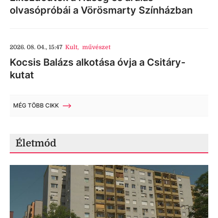
olvasópróbái a Vörösmarty Színházban
2026. 08. 04., 15:47
Kult
,
művészet
Kocsis Balázs alkotása óvja a Csitáry-
kutat
MÉG TÖBB CIKK
Életmód