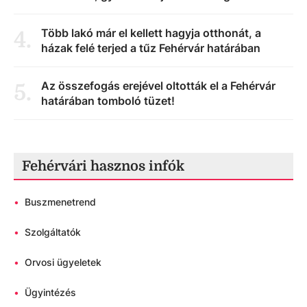
Több lakó már el kellett hagyja otthonát, a
4
.
házak felé terjed a tűz Fehérvár határában
Az összefogás erejével oltották el a Fehérvár
5
.
határában tomboló tüzet!
Fehérvári hasznos infók
•
Buszmenetrend
•
Szolgáltatók
•
Orvosi ügyeletek
•
Ügyintézés