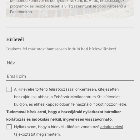
Mindened Fehérvár és környéke? Nekünk is. Hírek, érdekességek,
programok és beszélgetések a világ szerintünk legjobb városáról a
Facebookon.
Hírlevél
Iratkozz fel már most hamarosan induló heti hírlevelünkre!
✓
A Hírlevélre történő feliratkozással önkéntesen, kifejezetten
hozzájárulok ahhoz, a Fehérvár Médiacentrum Kft. hírlevelet
küldjön, és ehhez kapcsolódóan felhasználói fiókot hozzon létre.
Tudomásul bírok arról, hogy a hozzájáruló nyilatkozat bármikor
korlátozás és indokolás nélkül, ingyenesen visszavonható.
✓
Nyilatkozom, hogy a hírlevél küldésre vonatkozó
adatkezelési
tájékoztatót
megismertem.