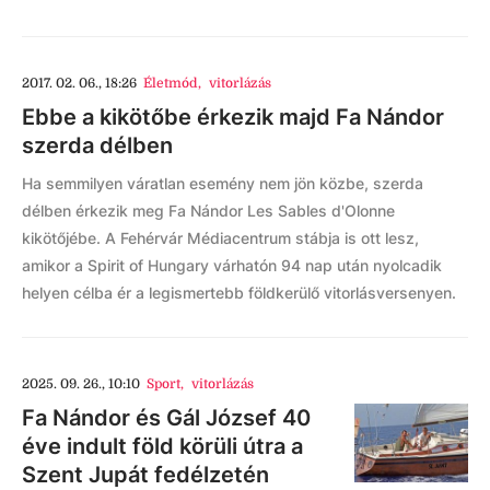
2017. 02. 06., 18:26
Életmód
,
vitorlázás
Ebbe a kikötőbe érkezik majd Fa Nándor
szerda délben
Ha semmilyen váratlan esemény nem jön közbe, szerda
délben érkezik meg Fa Nándor Les Sables d'Olonne
kikötőjébe. A Fehérvár Médiacentrum stábja is ott lesz,
amikor a Spirit of Hungary várhatón 94 nap után nyolcadik
helyen célba ér a legismertebb földkerülő vitorlásversenyen.
2025. 09. 26., 10:10
Sport
,
vitorlázás
Fa Nándor és Gál József 40
éve indult föld körüli útra a
Szent Jupát fedélzetén