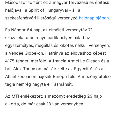
Másodszor történt ez a magyar tervezésű és építésű
hajójával, a Spirit of Hungaryval - áll a
székesfehérvári illetőségű versenyző
hajónaplójában
.
Fa Nándor 64 nap, az elméleti versenytáv 71
százaléka után a nyolcadik helyen halad az
egyszemélyes, megállás és kikötés nélküli versenyen,
a Vendée Globe-on. Hátránya az éllovashoz képest
4175 tengeri mérföld. A francia Armel Le Cleach és a
brit Alex Thomson már átszelte az Egyenlítőt és az
Atlanti-óceánon hajózik Európa felé. A mezőny utolsó
tagja nemrég hagyta el Tasmániát.
Az MTI emlékeztet: a mezőnyt eredetileg 29 hajó
alkotta, de már csak 18 van versenyben.