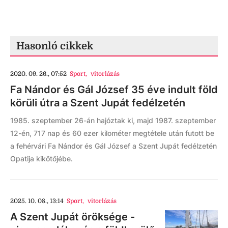
Hasonló cikkek
2020. 09. 26., 07:52
Sport
,
vitorlázás
Fa Nándor és Gál József 35 éve indult föld
körüli útra a Szent Jupát fedélzetén
1985. szeptember 26-án hajóztak ki, majd 1987. szeptember
12-én, 717 nap és 60 ezer kilométer megtétele után futott be
a fehérvári Fa Nándor és Gál József a Szent Jupát fedélzetén
Opatija kikötőjébe.
2025. 10. 08., 13:14
Sport
,
vitorlázás
A Szent Jupát öröksége -