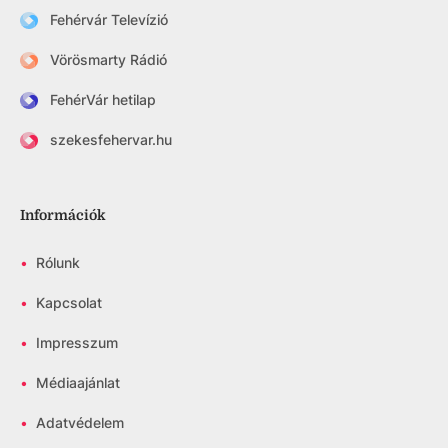
Fehérvár Televízió
Vörösmarty Rádió
FehérVár hetilap
szekesfehervar.hu
Információk
•
Rólunk
•
Kapcsolat
•
Impresszum
•
Médiaajánlat
•
Adatvédelem