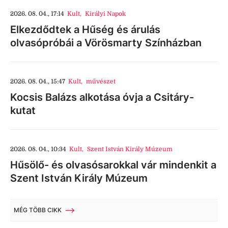
2026. 08. 04., 17:14
Kult
,
Királyi Napok
Elkezdődtek a Hűség és árulás
olvasópróbái a Vörösmarty Színházban
2026. 08. 04., 15:47
Kult
,
művészet
Kocsis Balázs alkotása óvja a Csitáry-
kutat
2026. 08. 04., 10:34
Kult
,
Szent István Király Múzeum
Hűsölő- és olvasósarokkal vár mindenkit a
Szent István Király Múzeum
MÉG TÖBB CIKK