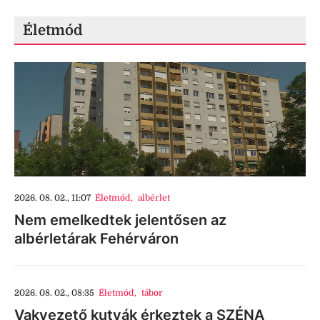
Életmód
2026. 08. 02., 11:07
Életmód
,
albérlet
Nem emelkedtek jelentősen az
albérletárak Fehérváron
2026. 08. 02., 08:35
Életmód
,
tábor
Vakvezető kutyák érkeztek a SZÉNA