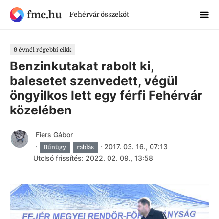
fmc.hu
Fehérvár összeköt
9 évnél régebbi cikk
Benzinkutakat rabolt ki,
balesetet szenvedett, végül
öngyilkos lett egy férfi Fehérvár
közelében
Fiers Gábor
·
·
2017. 03. 16., 07:13
Bűnügy
rablás
Utolsó frissítés: 2022. 02. 09., 13:58