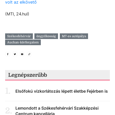
volt az elkövető
(MTI, 24.huI)
Székesfehérvár
öngyilkosság
M7-es autópálya
Auchan-körforgalom
Legnépszerűbb
1
.
Elsőfokú vízkorlátozás lépett életbe Fejérben is
Lemondott a Székesfehérvári Szakképzési
2
.
Centrum kancellárja