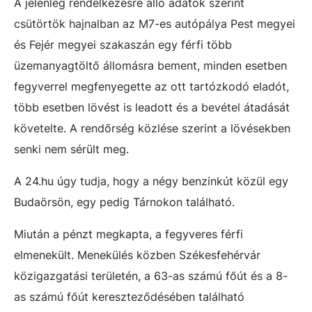
A jelenleg rendelkezésre álló adatok szerint
csütörtök hajnalban az M7-es autópálya Pest megyei
és Fejér megyei szakaszán egy férfi több
üzemanyagtöltő állomásra bement, minden esetben
fegyverrel megfenyegette az ott tartózkodó eladót,
több esetben lövést is leadott és a bevétel átadását
követelte. A rendőrség közlése szerint a lövésekben
senki nem sérült meg.
A 24.hu úgy tudja, hogy a négy benzinkút közül egy
Budaörsön, egy pedig Tárnokon található.
Miután a pénzt megkapta, a fegyveres férfi
elmenekült. Menekülés közben Székesfehérvár
közigazgatási területén, a 63-as számú főút és a 8-
as számú főút kereszteződésében található