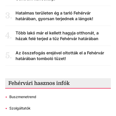
Hatalmas területen ég a tarló Fehérvár
3
.
határában, gyorsan terjednek a lángok!
Több lakó már el kellett hagyja otthonát, a
4
.
házak felé terjed a tűz Fehérvár határában
Az összefogás erejével oltották el a Fehérvár
5
.
határában tomboló tüzet!
Fehérvári hasznos infók
•
Buszmenetrend
•
Szolgáltatók