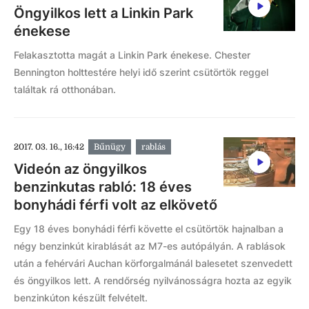
Öngyilkos lett a Linkin Park
énekese
Felakasztotta magát a Linkin Park énekese. Chester
Bennington holttestére helyi idő szerint csütörtök reggel
találtak rá otthonában.
2017. 03. 16., 16:42
Bűnügy
rablás
Videón az öngyilkos
benzinkutas rabló: 18 éves
bonyhádi férfi volt az elkövető
Egy 18 éves bonyhádi férfi követte el csütörtök hajnalban a
négy benzinkút kirablását az M7-es autópályán. A rablások
után a fehérvári Auchan körforgalmánál balesetet szenvedett
és öngyilkos lett. A rendőrség nyilvánosságra hozta az egyik
benzinkúton készült felvételt.