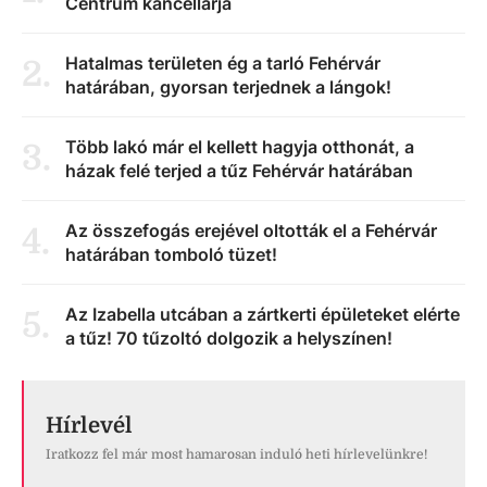
Centrum kancellárja
Hatalmas területen ég a tarló Fehérvár
2
.
határában, gyorsan terjednek a lángok!
Több lakó már el kellett hagyja otthonát, a
3
.
házak felé terjed a tűz Fehérvár határában
Az összefogás erejével oltották el a Fehérvár
4
.
határában tomboló tüzet!
Az Izabella utcában a zártkerti épületeket elérte
5
.
a tűz! 70 tűzoltó dolgozik a helyszínen!
Hírlevél
Iratkozz fel már most hamarosan induló heti hírlevelünkre!