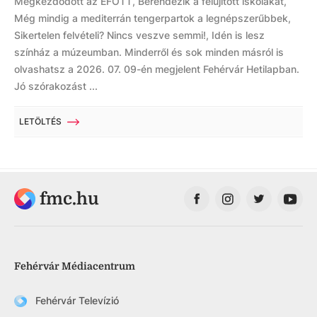
Megkezdődött az EFOTT, Berendezik a felújított iskolákat,
Még mindig a mediterrán tengerpartok a legnépszerűbbek,
Sikertelen felvételi? Nincs veszve semmi!, Idén is lesz
színház a múzeumban. Minderről és sok minden másról is
olvashatsz a 2026. 07. 09-én megjelent Fehérvár Hetilapban.
Jó szórakozást ...
LETÖLTÉS
fmc.hu
Fehérvár Médiacentrum
Fehérvár Televízió