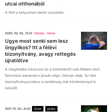
utcai otthonából
A férfi a helyszínen életét vesztette.
2020. 02. 02., 18:01
Oktatás
,
iskola
Ugye most senki sem lesz
öngyilkos? Itt a félévi
bizonyítvány, avagy rettegés
újratöltve
A megfelelési kényszer és a büntetéstől való félelem első
felvonása sokaknál a január vége, február eleje. Az idei
bizonyítványosztásra a rendőrség már közleménnyel is
készült.
2017. 07. 20., 21:01
Zene
gyász