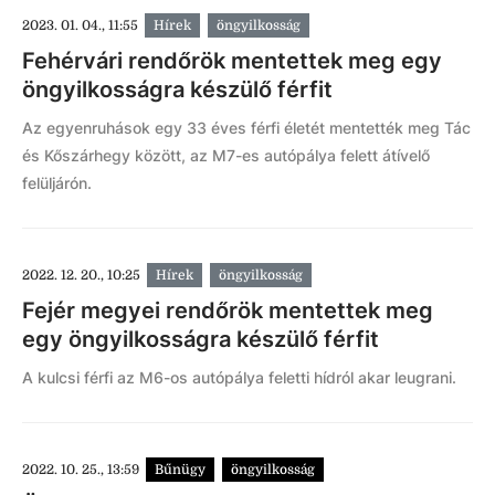
2023. 01. 04., 11:55
Hírek
öngyilkosság
Fehérvári rendőrök mentettek meg egy
öngyilkosságra készülő férfit
Az egyenruhások egy 33 éves férfi életét mentették meg Tác
és Kőszárhegy között, az M7-es autópálya felett átívelő
felüljárón.
2022. 12. 20., 10:25
Hírek
öngyilkosság
Fejér megyei rendőrök mentettek meg
egy öngyilkosságra készülő férfit
A kulcsi férfi az M6-os autópálya feletti hídról akar leugrani.
2022. 10. 25., 13:59
Bűnügy
öngyilkosság