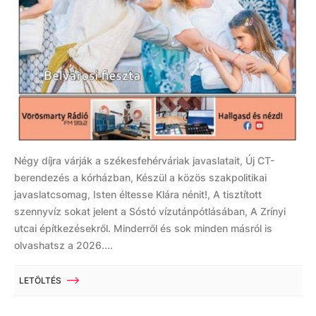
Négy díjra várják a székesfehérváriak javaslatait, Új CT-
berendezés a kórházban, Készül a közös szakpolitikai
javaslatcsomag, Isten éltesse Klára nénit!, A tisztított
szennyvíz sokat jelent a Sóstó vízutánpótlásában, A Zrínyi
utcai építkezésekről. Minderről és sok minden másról is
olvashatsz a 2026....
LETÖLTÉS