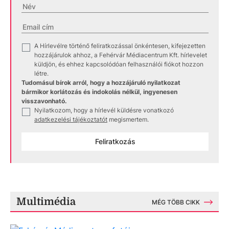
A Hírlevélre történő feliratkozással önkéntesen, kifejezetten
✓
hozzájárulok ahhoz, a Fehérvár Médiacentrum Kft. hírlevelet
küldjön, és ehhez kapcsolódóan felhasználói fiókot hozzon
létre.
Tudomásul bírok arról, hogy a hozzájáruló nyilatkozat
bármikor korlátozás és indokolás nélkül, ingyenesen
visszavonható.
Nyilatkozom, hogy a hírlevél küldésre vonatkozó
✓
adatkezelési tájékoztatót
megismertem.
Feliratkozás
Multimédia
MÉG TÖBB CIKK