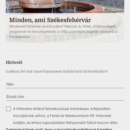
Minden, ami Székesfehérvár
Mindened Fehérvár és környéke? Nekünk is. Hírek, érdekességek,
programok és beszélgetések a világ szerintünk legjobb városáról a
Facebookon.
Hírlevél
Iratkozz fel már most hamarosan induló heti hírlevelünkre!
✓
A Hírlevélre történő feliratkozással önkéntesen, kifejezetten
hozzájárulok ahhoz, a Fehérvár Médiacentrum Kft. hírlevelet
küldjön, és ehhez kapcsolódóan felhasználói fiókot hozzon létre.
Tudomásul bírok arról, hogy a hozzájáruló nyilatkozat bármikor