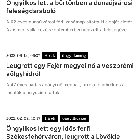
Öngyilkos lett a börtönben a dunaújvárosi
feleségdaraboló
A 62 éves dunaújvárosi férfi vasárnap oltotta ki a saját életét.
Az ismert vállalkozó szeptemberben végzett a feleségével.
2022. 09. 12., 06:37
Hírek
öngyilkosság
Leugrott egy Fejér megyei nő a veszprémi
völgyhídról
A 47 éves nádasladányi nő meghalt, mire a rendőrök és a
mentők a helyszínre értek.
2022. 02. 08., 10:37
Hírek
öngyilkosság
Öngyilkos lett egy idős férfi
Székesfehérváron, leugrott a Lövölde