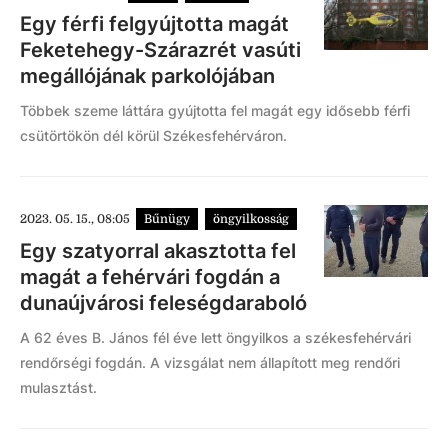
Egy férfi felgyújtotta magát
Feketehegy-Szárazrét vasúti
megállójának parkolójában
Többek szeme láttára gyújtotta fel magát egy idősebb férfi
csütörtökön dél körül Székesfehérváron.
2023. 05. 15., 08:05
Bűnügy
öngyilkosság
Egy szatyorral akasztotta fel
magát a fehérvári fogdán a
dunaújvárosi feleségdaraboló
A 62 éves B. János fél éve lett öngyilkos a székesfehérvári
rendőrségi fogdán. A vizsgálat nem állapított meg rendőri
mulasztást.