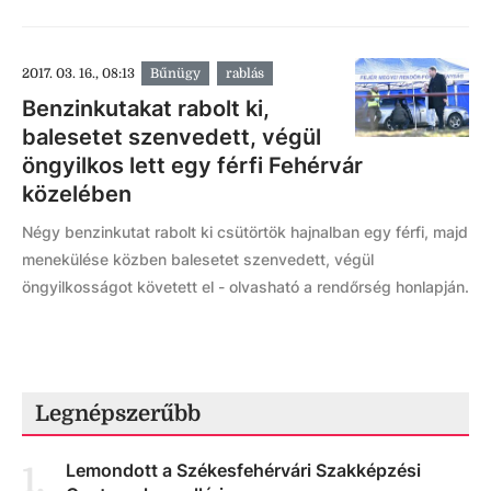
2017. 03. 16., 08:13
Bűnügy
rablás
Benzinkutakat rabolt ki,
balesetet szenvedett, végül
öngyilkos lett egy férfi Fehérvár
közelében
Négy benzinkutat rabolt ki csütörtök hajnalban egy férfi, majd
menekülése közben balesetet szenvedett, végül
öngyilkosságot követett el - olvasható a rendőrség honlapján.
Legnépszerűbb
Lemondott a Székesfehérvári Szakképzési
1
.