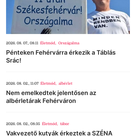
2026. 08. 07., 08:11
Életmód
,
Országalma
Pénteken Fehérvárra érkezik a Táblás
Srác!
2026. 08. 02., 11:07
Életmód
,
albérlet
Nem emelkedtek jelentősen az
albérletárak Fehérváron
2026. 08. 02., 08:35
Életmód
,
tábor
Vakvezető kutyák érkeztek a SZÉNA