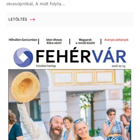
olvasópróbái, A múlt folyta...
LETÖLTÉS