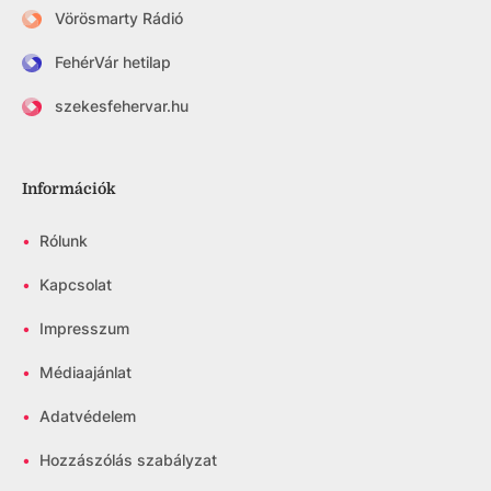
Vörösmarty Rádió
FehérVár hetilap
szekesfehervar.hu
Információk
•
Rólunk
•
Kapcsolat
•
Impresszum
•
Médiaajánlat
•
Adatvédelem
•
Hozzászólás szabályzat