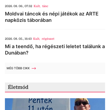
2026. 08. 06., 07:32
Kult
,
tánc
Moldvai táncok és népi játékok az ARTE
napközis táborában
2026. 08. 05., 16:43
Kult
,
régészet
Mi a teendő, ha régészeti leletet találunk a
Dunában?
MÉG TÖBB CIKK
Életmód