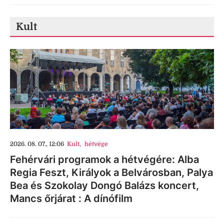
Kult
2026. 08. 07., 12:06
Kult
,
hétvége
Fehérvári programok a hétvégére: Alba
Regia Feszt, Királyok a Belvárosban, Palya
Bea és Szokolay Dongó Balázs koncert,
Mancs őrjárat : A dínófilm