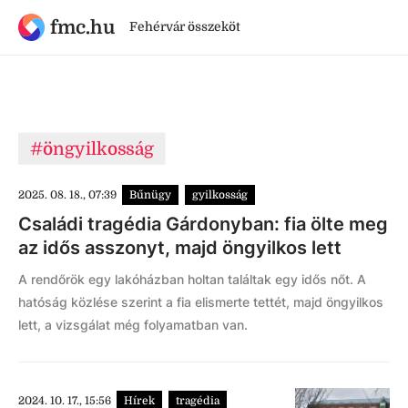
fmc.hu
Fehérvár összeköt
#öngyilkosság
2025. 08. 18., 07:39
Bűnügy
gyilkosság
Családi tragédia Gárdonyban: fia ölte meg
az idős asszonyt, majd öngyilkos lett
A rendőrök egy lakóházban holtan találtak egy idős nőt. A
hatóság közlése szerint a fia elismerte tettét, majd öngyilkos
lett, a vizsgálat még folyamatban van.
2024. 10. 17., 15:56
Hírek
tragédia