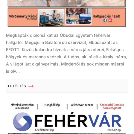
Megkapták diplomáikat az Óbudai Egyetem fehérvári
hallgatói, Megújul a Balatoni úti szervizút, Elbúcsúzott az
EFOTT, Közös kalandra hívnak a város játszóterei, Felséges
hölgyek és marcona vitézek, A tudós, aki rálelt a királyi párra,
A világot járt cigányprímás. Minderről és sok minden másról
is olv...
LETÖLTÉS