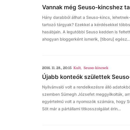
Vannak még Seuso-kincshez ta
Hány darabból állhat a Seuso-kincs, lehetnek
tartozó tárgyak? Ezekkel a kérdésekkel több
hasábjain. A legutóbbi Seuso kedden is feltet
ahogyan bloggerként ismerik, [tiboru] egész..
2016. 11. 28., 20:15
Kult
,
Seuso-kincsek
Újabb konteók születtek Seus
Nyilvánvaló volt a rendelkezésre álló adatokb
szemben Sümegh Józsefet meggyilkolták, ami
egyértelmű volt a nyomozók számára, hogy S
Sőt már a pártállami titkosszolgálat érin...