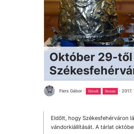
Október 29-től 
Székesfehérvá
Fiers Gábor
·
·
2017. 
Hírek
Seuso
Eldőlt, hogy Székesfehérváron l
vándorkiállítását. A tárlat októb