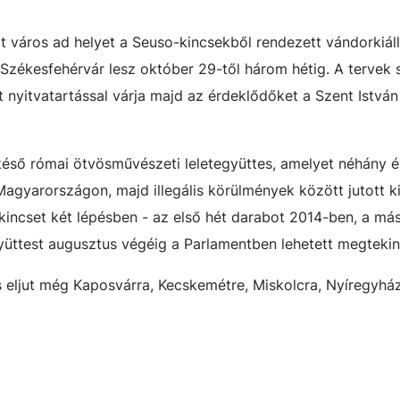
at város ad helyet a Seuso-kincsekből rendezett vándorkiáll
n Székesfehérvár lesz október 29-től három hétig. A tervek s
nyitvatartással várja majd az érdeklődőket a Szent István 
késő római ötvösművészeti leletegyüttes, amelyet néhány é
Magyarországon, majd illegális körülmények között jutott k
ncset két lépésben - az első hét darabot 2014-ben, a más
gyüttest augusztus végéig a Parlamentben lehetett megtekin
s eljut még Kaposvárra, Kecskemétre, Miskolcra, Nyíregyhá