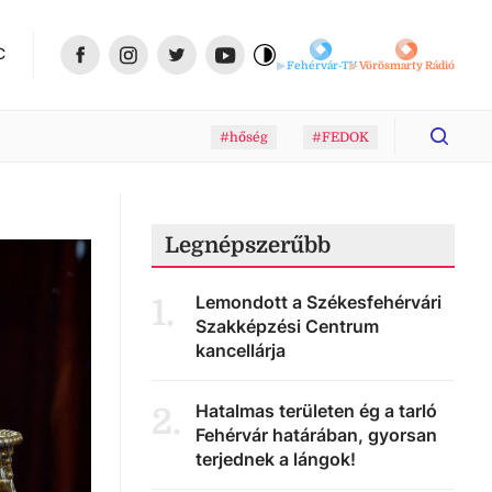
C
Fehérvár-TV
Vörösmarty Rádió
#hőség
#FEDOK
Legnépszerűbb
Lemondott a Székesfehérvári
1
.
Szakképzési Centrum
kancellárja
Hatalmas területen ég a tarló
2
.
Fehérvár határában, gyorsan
terjednek a lángok!