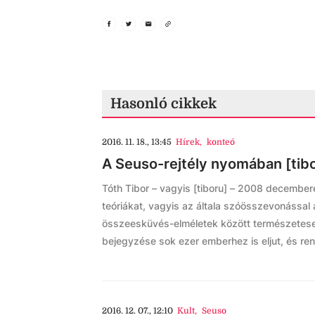
Hasonló cikkek
2016. 11. 18., 13:45
Hírek
,
konteó
A Seuso-rejtély nyomában [tibo
Tóth Tibor – vagyis [tiboru] – 2008 decembere
teóriákat, vagyis az általa szóösszevonással 
összeesküvés-elméletek között természetese
bejegyzése sok ezer emberhez is eljut, és ren.
2016. 12. 07., 12:10
Kult
,
Seuso