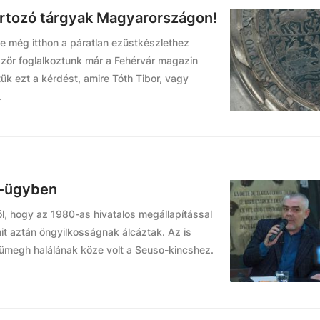
rtozó tárgyak Magyarországon!
-e még itthon a páratlan ezüstkészlethez
ször foglalkoztunk már a Fehérvár magazin
tük ezt a kérdést, amire Tóth Tibor, vagy
.
o-ügyben
ól, hogy az 1980-as hivatalos megállapítással
t aztán öngyilkosságnak álcáztak. Az is
ümegh halálának köze volt a Seuso-kincshez.