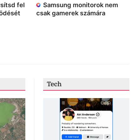
sítsd fel
Samsung monitorok nem
ködését
csak gamerek számára
Tech