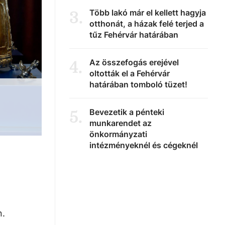
Több lakó már el kellett hagyja
3
.
otthonát, a házak felé terjed a
tűz Fehérvár határában
Az összefogás erejével
4
.
oltották el a Fehérvár
határában tomboló tüzet!
Bevezetik a pénteki
5
.
munkarendet az
önkormányzati
intézményeknél és cégeknél
n.