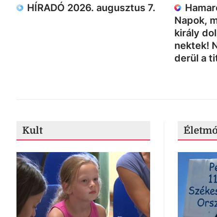
HÍRADÓ 2026. augusztus 7.
Hamaro
Napok, m
király do
nektek! 
derül a ti
Kult
Életm