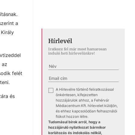
ításnak.
zerint a
Király
Hírlevél
Iratkozz fel már most hamarosan
induló heti hírlevelünkre!
vtizeddel
i az
odik felét
teni.
A Hírlevélre történő feliratkozással
✓
önkéntesen, kifejezetten
zára és
hozzájárulok ahhoz, a Fehérvár
Médiacentrum Kft. hírlevelet küldjön,
és ehhez kapcsolódóan felhasználói
fiókot hozzon létre.
Tudomásul bírok arról, hogy a
hozzájáruló nyilatkozat bármikor
korlátozás és indokolás nélkül,