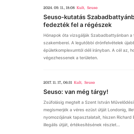
2024. 09. 11., 18:08
Kult
,
Seuso
Seuso-kutatás Szabadbattyánb
fedezték fel a régészek
Hónapok óta vizsgálják Szabadbattyánban a t
szakemberei. A legutóbbi drónfelvételek újab
épületkomplexumtól déli irányban. A cél az, h
végezhessenek a területen.
2017. 11. 17., 06:31
Kult
,
Seuso
Seuso: van még tárgy!
Zsúfolásig megtelt a Szent István Művelődés
megismerjék a véres ezüst útját Londonig, il
nyomozójának tapasztalatait, hiszen Richard El
illegális útját, értékesítésének részlet...