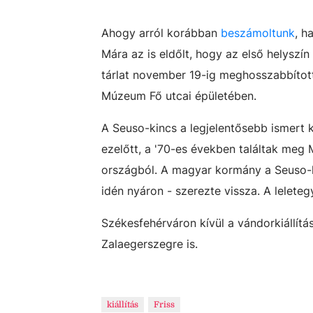
Ahogy arról korábban
beszámoltunk
, h
Mára az is eldőlt, hogy az első helyszí
tárlat november 19-ig meghosszabbított 
Múzeum Fő utcai épületében.
A Seuso-kincs a legjelentősebb ismert 
ezelőtt, a '70-es években találtak meg 
országból. A magyar kormány a Seuso-ki
idén nyáron - szerezte vissza. A lelete
Székesfehérváron kívül a vándorkiállítá
Zalaegerszegre is.
kiállítás
Friss