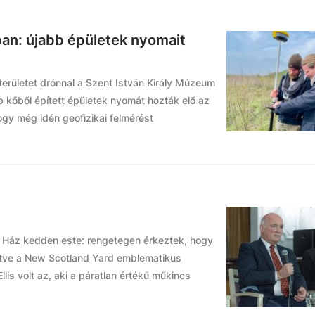
an: újabb épületek nyomait
erületet drónnal a Szent István Király Múzeum
b kőből épített épületek nyomát hozták elő az
ogy még idén geofizikai felmérést
i Ház kedden este: rengetegen érkeztek, hogy
letve a New Scotland Yard emblematikus
lis volt az, aki a páratlan értékű műkincs