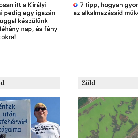
san itt a Királyi
7 tipp, hogyan gyor
i pedig egy igazán
az alkalmazásaid mű
loggal készülünk
Néhány nap, és fény
tokra!
ód
Zöld