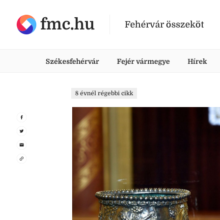
fmc.hu
Fehérvár összeköt
Székesfehérvár
Fejér vármegye
Hírek
8 évnél régebbi cikk