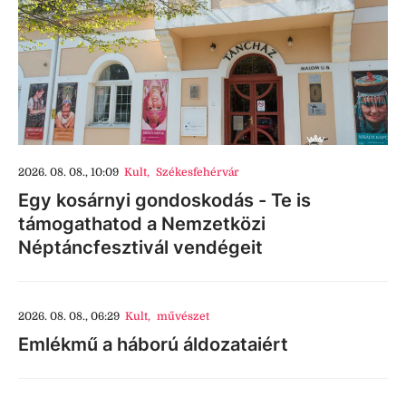
2026. 08. 08., 10:09
Kult
,
Székesfehérvár
Egy kosárnyi gondoskodás - Te is
támogathatod a Nemzetközi
Néptáncfesztivál vendégeit
2026. 08. 08., 06:29
Kult
,
művészet
Emlékmű a háború áldozataiért