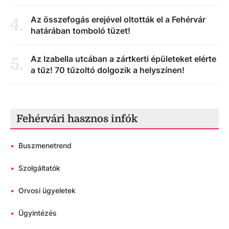
Az összefogás erejével oltották el a Fehérvár
4
.
határában tomboló tüzet!
Az Izabella utcában a zártkerti épületeket elérte
5
.
a tűz! 70 tűzoltó dolgozik a helyszínen!
Fehérvári hasznos infók
•
Buszmenetrend
•
Szolgáltatók
•
Orvosi ügyeletek
•
Ügyintézés