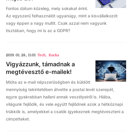
Fontos dátum közeleg, mely sokakat érint.
Az egyszerű felhasználót ugyanúgy, mint a kisvállalkozót
vagy éppen a nagy multit. Csak azzal nem vagyunk
tisztában, hogy mi is az a GDPR?
2019. 01. 28., 11:01
Tech
,
Kocka
Vigyázzunk, támadnak a
megtévesztő e-mailek!
Mióta az e-mail népszerűségben és küldött
mennyiség tekintetében átvette a postai levél szerepét,
egyre gyakrabban hallani annak veszélyeiről is. Hiába,
világunk fejlődik, és vele együtt fejlődnek azok a hétköznapi
trükkök is, amelyekkel a csalók igyekeznek megtéveszteni a
címzetteket.