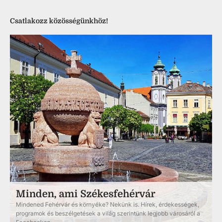
Csatlakozz közösségünkhöz!
Minden, ami Székesfehérvár
Mindened Fehérvár és környéke? Nekünk is. Hírek, érdekességek,
programok és beszélgetések a világ szerintünk legjobb városáról a