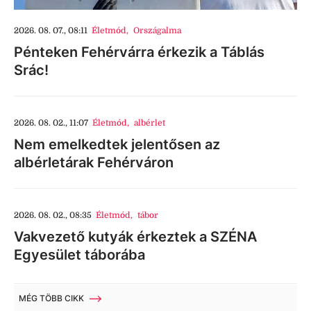
2026. 08. 07., 08:11
Életmód
,
Országalma
Pénteken Fehérvárra érkezik a Táblás
Srác!
2026. 08. 02., 11:07
Életmód
,
albérlet
Nem emelkedtek jelentősen az
albérletárak Fehérváron
2026. 08. 02., 08:35
Életmód
,
tábor
Vakvezető kutyák érkeztek a SZÉNA
Egyesület táborába
MÉG TÖBB CIKK