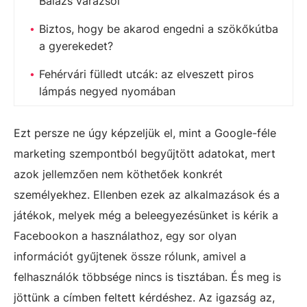
Balázs varázsol
Biztos, hogy be akarod engedni a szökőkútba
a gyerekedet?
Fehérvári fülledt utcák: az elveszett piros
lámpás negyed nyomában
Ezt persze ne úgy képzeljük el, mint a Google-féle
marketing szempontból begyűjtött adatokat, mert
azok jellemzően nem köthetőek konkrét
személyekhez. Ellenben ezek az alkalmazások és a
játékok, melyek még a beleegyezésünket is kérik a
Facebookon a használathoz, egy sor olyan
információt gyűjtenek össze rólunk, amivel a
felhasználók többsége nincs is tisztában. És meg is
jöttünk a címben feltett kérdéshez. Az igazság az,