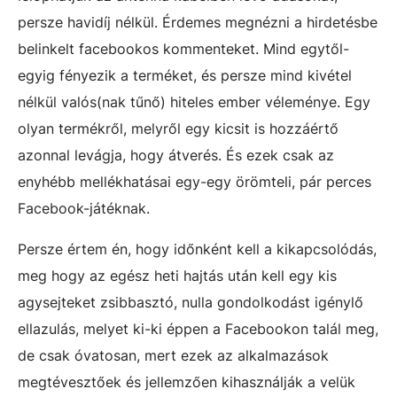
persze havidíj nélkül. Érdemes megnézni a hirdetésbe
belinkelt facebookos kommenteket. Mind egytől-
egyig fényezik a terméket, és persze mind kivétel
nélkül valós(nak tűnő) hiteles ember véleménye. Egy
olyan termékről, melyről egy kicsit is hozzáértő
azonnal levágja, hogy átverés. És ezek csak az
enyhébb mellékhatásai egy-egy örömteli, pár perces
Facebook-játéknak.
Persze értem én, hogy időnként kell a kikapcsolódás,
meg hogy az egész heti hajtás után kell egy kis
agysejteket zsibbasztó, nulla gondolkodást igénylő
ellazulás, melyet ki-ki éppen a Facebookon talál meg,
de csak óvatosan, mert ezek az alkalmazások
megtévesztőek és jellemzően kihasználják a velük