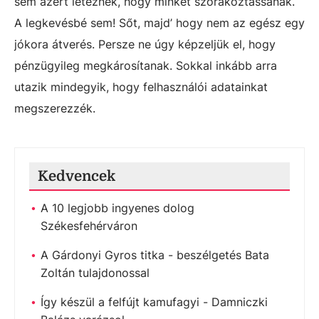
sem azért léteznek, hogy minket szórakoztassanak.
A legkevésbé sem! Sőt, majd’ hogy nem az egész egy
jókora átverés. Persze ne úgy képzeljük el, hogy
pénzügyileg megkárosítanak. Sokkal inkább arra
utazik mindegyik, hogy felhasználói adatainkat
megszerezzék.
Kedvencek
A 10 legjobb ingyenes dolog
Székesfehérváron
A Gárdonyi Gyros titka - beszélgetés Bata
Zoltán tulajdonossal
Így készül a felfújt kamufagyi - Damniczki