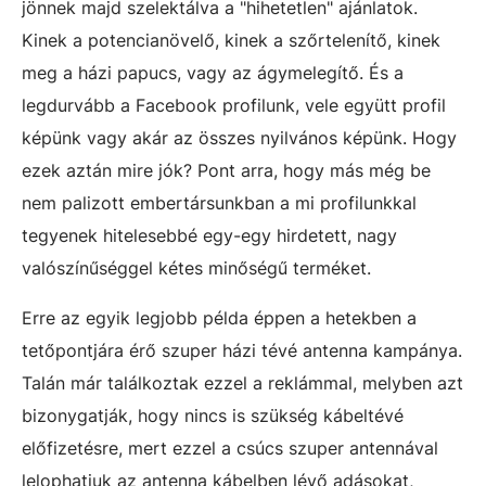
jönnek majd szelektálva a "hihetetlen" ajánlatok.
Kinek a potencianövelő, kinek a szőrtelenítő, kinek
meg a házi papucs, vagy az ágymelegítő. És a
legdurvább a Facebook profilunk, vele együtt profil
képünk vagy akár az összes nyilvános képünk. Hogy
ezek aztán mire jók? Pont arra, hogy más még be
nem palizott embertársunkban a mi profilunkkal
tegyenek hitelesebbé egy-egy hirdetett, nagy
valószínűséggel kétes minőségű terméket.
Erre az egyik legjobb példa éppen a hetekben a
tetőpontjára érő szuper házi tévé antenna kampánya.
Talán már találkoztak ezzel a reklámmal, melyben azt
bizonygatják, hogy nincs is szükség kábeltévé
előfizetésre, mert ezzel a csúcs szuper antennával
lelophatjuk az antenna kábelben lévő adásokat,