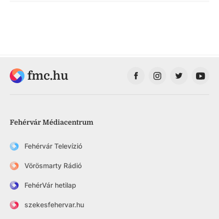
fmc.hu
Fehérvár Médiacentrum
Fehérvár Televízió
Vörösmarty Rádió
FehérVár hetilap
szekesfehervar.hu