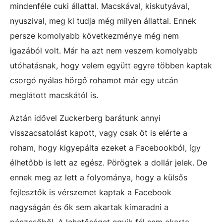
mindenféle cuki állattal. Macskával, kiskutyával,
nyuszival, meg ki tudja még milyen állattal. Ennek
persze komolyabb következménye még nem
igazából volt. Már ha azt nem veszem komolyabb
utóhatásnak, hogy velem együtt egyre többen kaptak
csorgó nyálas hörgő rohamot már egy utcán
meglátott macskától is.
Aztán idővel Zuckerberg barátunk annyi
visszacsatolást kapott, vagy csak őt is elérte a
roham, hogy kigyepálta ezeket a Facebookból, így
élhetőbb is lett az egész. Pörögtek a dollár jelek. De
ennek meg az lett a folyománya, hogy a külsős
fejlesztők is vérszemet kaptak a Facebook
nagyságán és ők sem akartak kimaradni a