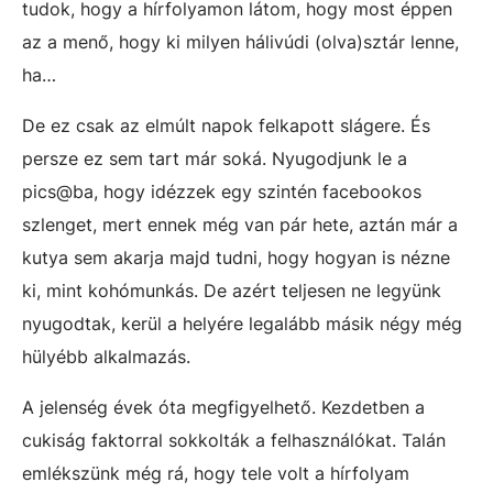
tudok, hogy a hírfolyamon látom, hogy most éppen
az a menő, hogy ki milyen hálivúdi (olva)sztár lenne,
ha…
De ez csak az elmúlt napok felkapott slágere. És
persze ez sem tart már soká. Nyugodjunk le a
pics@ba, hogy idézzek egy szintén facebookos
szlenget, mert ennek még van pár hete, aztán már a
kutya sem akarja majd tudni, hogy hogyan is nézne
ki, mint kohómunkás. De azért teljesen ne legyünk
nyugodtak, kerül a helyére legalább másik négy még
hülyébb alkalmazás.
A jelenség évek óta megfigyelhető. Kezdetben a
cukiság faktorral sokkolták a felhasználókat. Talán
emlékszünk még rá, hogy tele volt a hírfolyam