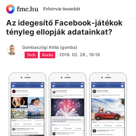
fmc.hu
Fehérvár összeköt
8 évnél régebbi cikk
Az idegesítő Facebook-játékok
tényleg ellopják adatainkat?
Gombaszögi Attila (gomba)
·
·
2018. 02. 26., 16:18
Tech
Kocka