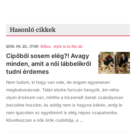
Hasonló cikkek
2018. 04. 25., 17:00
Stílus
,
style is in the air
Cipőből sosem elég?! Avagy
minden, amit a női lábbelikről
tudni érdemes
Nem tudom, ki hogy van vele, de engem egyenesen
megbabonáznak. Talán elsőre furcsán hangzik, ám néha
olyan érzésem van, mintha a kiszemelt darab szabályosan
beszélne hozzám, és addig nem is hagyna békén, amíg le
nem igazolom az egyébként is elég népes csapatomba.
Következzen a nők örök csábítója, a ...