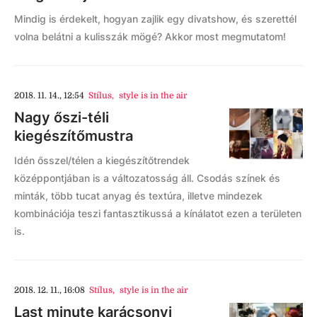
Mindig is érdekelt, hogyan zajlik egy divatshow, és szerettél
volna belátni a kulisszák mögé? Akkor most megmutatom!
2018. 11. 14., 12:54
Stílus
,
style is in the air
Nagy őszi-téli
kiegészítőmustra
Idén ősszel/télen a kiegészítőtrendek
középpontjában is a változatosság áll. Csodás színek és
minták, több tucat anyag és textúra, illetve mindezek
kombinációja teszi fantasztikussá a kínálatot ezen a területen
is.
2018. 12. 11., 16:08
Stílus
,
style is in the air
Last minute karácsonyi