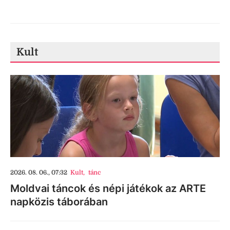
Kult
2026. 08. 06., 07:32
Kult
,
tánc
Moldvai táncok és népi játékok az ARTE
napközis táborában