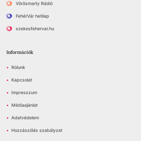
Vörösmarty Rádió
FehérVár hetilap
szekesfehervar.hu
Információk
•
Rólunk
•
Kapcsolat
•
Impresszum
•
Médiaajánlat
•
Adatvédelem
•
Hozzászólás szabályzat