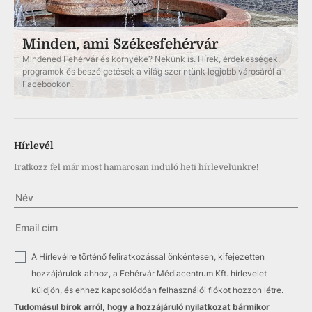
Minden, ami Székesfehérvár
Mindened Fehérvár és környéke? Nekünk is. Hírek, érdekességek,
programok és beszélgetések a világ szerintünk legjobb városáról a
Facebookon.
Hírlevél
Iratkozz fel már most hamarosan induló heti hírlevelünkre!
✓
A Hírlevélre történő feliratkozással önkéntesen, kifejezetten
hozzájárulok ahhoz, a Fehérvár Médiacentrum Kft. hírlevelet
küldjön, és ehhez kapcsolódóan felhasználói fiókot hozzon létre.
Tudomásul bírok arról, hogy a hozzájáruló nyilatkozat bármikor