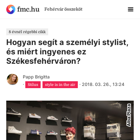
fmc.hu
Fehérvár összeköt
8 évnél régebbi cikk
Hogyan segít a személyi stylist,
és miért ingyenes ez
Székesfehérváron?
Papp Brigitta
·
·
2018. 03. 26., 13:24
Stílus
style is in the air
Alba Plaza