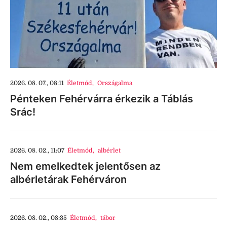
2026. 08. 07., 08:11
Életmód
,
Országalma
Pénteken Fehérvárra érkezik a Táblás
Srác!
2026. 08. 02., 11:07
Életmód
,
albérlet
Nem emelkedtek jelentősen az
albérletárak Fehérváron
2026. 08. 02., 08:35
Életmód
,
tábor