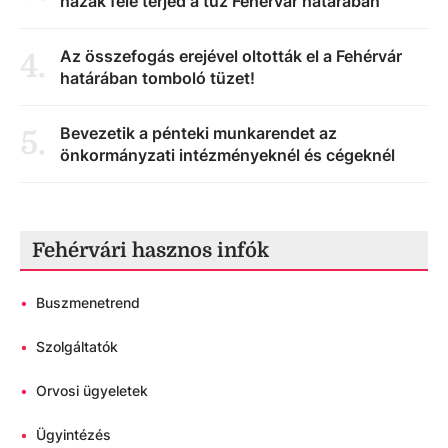
házak felé terjed a tűz Fehérvár határában
Az összefogás erejével oltották el a Fehérvár
4
.
határában tomboló tüzet!
Bevezetik a pénteki munkarendet az
5
.
önkormányzati intézményeknél és cégeknél
Fehérvári hasznos infók
•
Buszmenetrend
•
Szolgáltatók
•
Orvosi ügyeletek
•
Ügyintézés