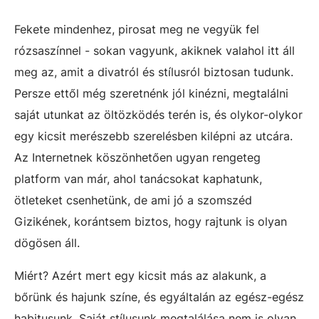
Fekete mindenhez, pirosat meg ne vegyük fel
rózsaszínnel - sokan vagyunk, akiknek valahol itt áll
meg az, amit a divatról és stílusról biztosan tudunk.
Persze ettől még szeretnénk jól kinézni, megtalálni
saját utunkat az öltözködés terén is, és olykor-olykor
egy kicsit merészebb szerelésben kilépni az utcára.
Az Internetnek köszönhetően ugyan rengeteg
platform van már, ahol tanácsokat kaphatunk,
ötleteket csenhetünk, de ami jó a szomszéd
Gizikének, korántsem biztos, hogy rajtunk is olyan
dögösen áll.
Miért? Azért mert egy kicsit más az alakunk, a
bőrünk és hajunk színe, és egyáltalán az egész-egész
habitusunk. Saját stílusunk megtalálása nem is olyan