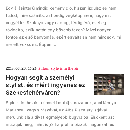
Egy állásinterjú mindig kemény dió, hiszen izgulsz és nem
tudod, mire számíts, azt pedig végképp nem, hogy mit
vegyél fel. Szoknya vagy nadrág, térdig érő, esetleg
rövidebb, szűk netán egy bővebb fazon? Mivel nagyon
fontos az első benyomás, ezért egyáltalán nem mindegy, mi
mellett voksolsz. Éppen ...
2018. 03. 26., 15:24
Stílus
,
style is in the air
Hogyan segít a személyi
stylist, és miért ingyenes ez
Székesfehérváron?
Style is in the air - címmel indul új sorozatunk, ahol Kernya
Mariannal, vagyis Mayával, az Alba Plaza stylistjával
merülünk alá a divat legmélyebb bugyraiba. Elsőként azt
mutatjuk meg, miért is jó, ha profira bízzuk magunkat, és