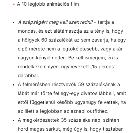
A 10 legjobb animációs film
A szépségért meg kell szenvedni!
– tartja a
mondás, és ezt alátámasztja az a tény is, hogy
a hölgyek 60 százalékát az sem zavarja, ha egy
cipő mérete nem a legtökéletesebb, vagy akár
nagyon kényelmetlen. Be kell ismerjem, én is
rendelkezem ilyen, úgynevezett „15 perces”
darabbal.
A felmérésben résztvevők 59 százalékának a
lábát már törte fel egy-egy divatos lábbeli, amit
ettől függetlenül később ugyanúgy felvettek, ha
az illett a legjobban az aznapi outfithez.
A megkérdezettek 35 százaléka napi szinten
hord magas sarkút, még úgy is, hogy tisztában