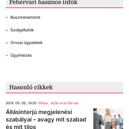
Fehérvári hasznos infók
•
Buszmenetrend
•
Szolgáltatók
•
Orvosi ügyeletek
•
Ügyintézés
Hasonló cikkek
2018. 05. 02., 16:23
Stílus
,
style is in the air
Állásinterjú megjelenési
szabályai – avagy mit szabad
és mit tilos