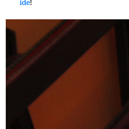
ide
!