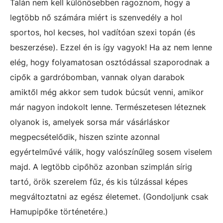
Talán nem kell különösebben ragoznom, hogy a
legtöbb nő számára miért is szenvedély a hol
sportos, hol kecses, hol vadítóan szexi topán (és
beszerzése). Ezzel én is így vagyok! Ha az nem lenne
elég, hogy folyamatosan osztódással szaporodnak a
cipők a gardróbomban, vannak olyan darabok
amiktől még akkor sem tudok búcsút venni, amikor
már nagyon indokolt lenne. Természetesen léteznek
olyanok is, amelyek sorsa már vásárláskor
megpecsételődik, hiszen szinte azonnal
egyértelművé válik, hogy valószínűleg sosem viselem
majd. A legtöbb cipőhöz azonban szimplán sírig
tartó, örök szerelem fűz, és kis túlzással képes
megváltoztatni az egész életemet. (Gondoljunk csak
Hamupipőke történetére.)