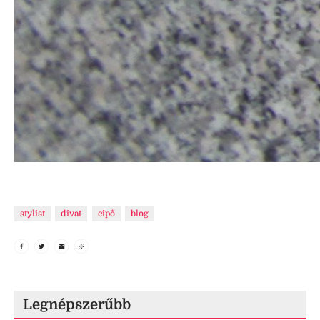
stylist
divat
cipő
blog
Legnépszerűbb