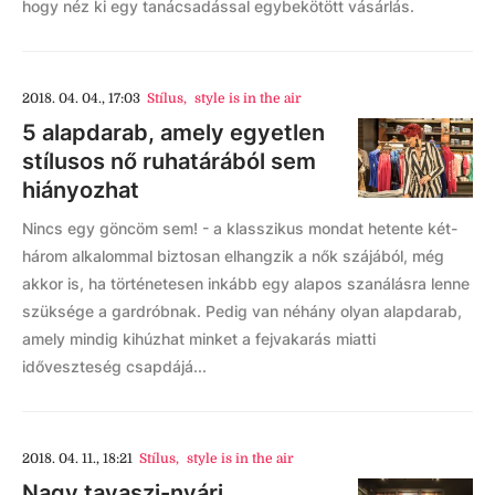
hogy néz ki egy tanácsadással egybekötött vásárlás.
2018. 04. 04., 17:03
Stílus
,
style is in the air
5 alapdarab, amely egyetlen
stílusos nő ruhatárából sem
hiányozhat
Nincs egy göncöm sem! - a klasszikus mondat hetente két-
három alkalommal biztosan elhangzik a nők szájából, még
akkor is, ha történetesen inkább egy alapos szanálásra lenne
szüksége a gardróbnak. Pedig van néhány olyan alapdarab,
amely mindig kihúzhat minket a fejvakarás miatti
időveszteség csapdájá...
2018. 04. 11., 18:21
Stílus
,
style is in the air
Nagy tavaszi-nyári