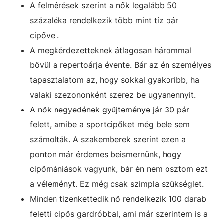
A felmérések szerint a nők legalább 50
százaléka rendelkezik több mint tíz pár
cipővel.
A megkérdezetteknek átlagosan hárommal
bővül a repertoárja évente. Bár az én személyes
tapasztalatom az, hogy sokkal gyakoribb, ha
valaki szezononként szerez be ugyanennyit.
A nők negyedének gyűjteménye jár 30 pár
felett, amibe a sportcipőket még bele sem
számolták. A szakemberek szerint ezen a
ponton már érdemes beismernünk, hogy
cipőmániások vagyunk, bár én nem osztom ezt
a véleményt. Ez még csak szimpla szükséglet.
Minden tizenkettedik nő rendelkezik 100 darab
feletti cipős gardróbbal, ami már szerintem is a