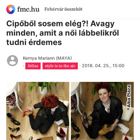
fmc.hu
Fehérvár összeköt
8 évnél régebbi cikk
Cipőből sosem elég?! Avagy
minden, amit a női lábbelikről
tudni érdemes
Kernya Mariann (MAYA)
·
·
2018. 04. 25., 15:00
Stílus
style is in the air
Alba Plaza