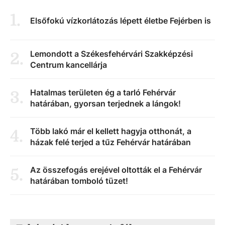
1
.
Elsőfokú vízkorlátozás lépett életbe Fejérben is
Lemondott a Székesfehérvári Szakképzési
2
.
Centrum kancellárja
Hatalmas területen ég a tarló Fehérvár
3
.
határában, gyorsan terjednek a lángok!
Több lakó már el kellett hagyja otthonát, a
4
.
házak felé terjed a tűz Fehérvár határában
Az összefogás erejével oltották el a Fehérvár
5
.
határában tomboló tüzet!