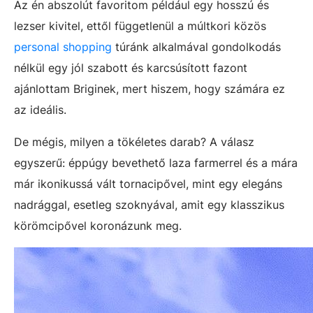
Az én abszolút favoritom például egy hosszú és
lezser kivitel, ettől függetlenül a múltkori közös
personal shopping
túránk alkalmával gondolkodás
nélkül egy jól szabott és karcsúsított fazont
ajánlottam Briginek, mert hiszem, hogy számára ez
az ideális.
De mégis, milyen a tökéletes darab? A válasz
egyszerű: éppúgy bevethető laza farmerrel és a mára
már ikonikussá vált tornacipővel, mint egy elegáns
nadrággal, esetleg szoknyával, amit egy klasszikus
körömcipővel koronázunk meg.