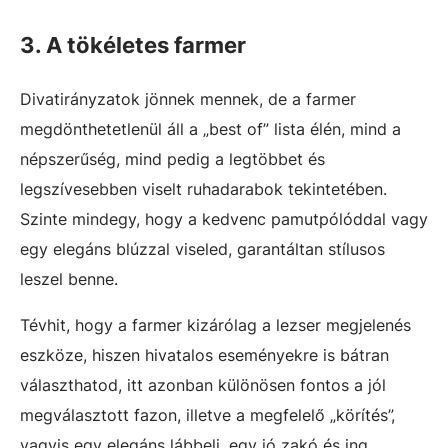
3. A tökéletes farmer
Divatirányzatok jönnek mennek, de a farmer
megdönthetetlenül áll a „best of” lista élén, mind a
népszerűség, mind pedig a legtöbbet és
legszívesebben viselt ruhadarabok tekintetében.
Szinte mindegy, hogy a kedvenc pamutpólóddal vagy
egy elegáns blúzzal viseled, garantáltan stílusos
leszel benne.
Tévhit, hogy a farmer kizárólag a lezser megjelenés
eszköze, hiszen hivatalos eseményekre is bátran
választhatod, itt azonban különösen fontos a jól
megválasztott fazon, illetve a megfelelő „körítés”,
vagyis egy elegáns lábbeli, egy jó zakó és ing.