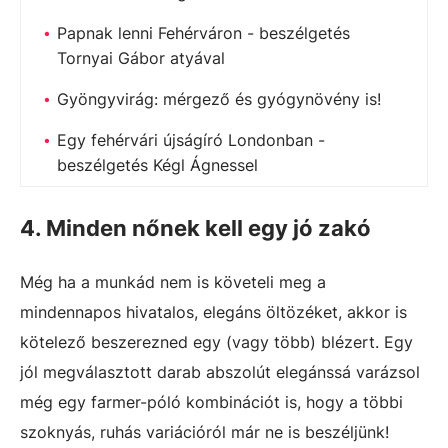
Papnak lenni Fehérváron - beszélgetés
Tornyai Gábor atyával
Gyöngyvirág: mérgező és gyógynövény is!
Egy fehérvári újságíró Londonban -
beszélgetés Kégl Ágnessel
4. Minden nőnek kell egy jó zakó
Még ha a munkád nem is követeli meg a
mindennapos hivatalos, elegáns öltözéket, akkor is
kötelező beszerezned egy (vagy több) blézert. Egy
jól megválasztott darab abszolút elegánssá varázsol
még egy farmer-póló kombinációt is, hogy a többi
szoknyás, ruhás variációról már ne is beszéljünk!