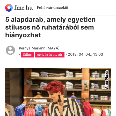
fmc.hu
Fehérvár összeköt
8 évnél régebbi cikk
5 alapdarab, amely egyetlen
stílusos nő ruhatárából sem
hiányozhat
Kernya Mariann (MAYA)
·
·
2018. 04. 04., 15:03
Stílus
style is in the air
Alba Plaza