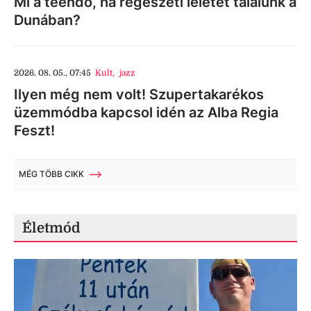
Mi a teendő, ha régészeti leletet találunk a
Dunában?
2026. 08. 05., 07:45
Kult
,
jazz
Ilyen még nem volt! Szupertakarékos
üzemmódba kapcsol idén az Alba Regia
Feszt!
MÉG TÖBB CIKK
Életmód