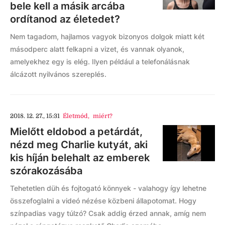
bele kell a másik arcába
ordítanod az életedet?
Nem tagadom, hajlamos vagyok bizonyos dolgok miatt két
másodperc alatt felkapni a vizet, és vannak olyanok,
amelyekhez egy is elég. Ilyen például a telefonálásnak
álcázott nyilvános szereplés.
2018. 12. 27., 15:31
Életmód
,
miért?
Mielőtt eldobod a petárdát,
nézd meg Charlie kutyát, aki
kis híján belehalt az emberek
szórakozásába
Tehetetlen düh és fojtogató könnyek - valahogy így lehetne
összefoglalni a videó nézése közbeni állapotomat. Hogy
színpadias vagy túlzó? Csak addig érzed annak, amíg nem