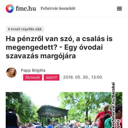
fmc.hu
Fehérvár összeköt
8 évnél régebbi cikk
Ha pénzről van szó, a csalás is
megengedett? - Egy óvodai
szavazás margójára
Papp Brigitta
·
·
2018. 05. 30., 13:00
Életmód
miért?
s
z
e
k
e
s
e
h
e
r
v
a
r
.
h
u
/
B
á
c
s
k
a
i
G
e
r
g
e
l
f
y