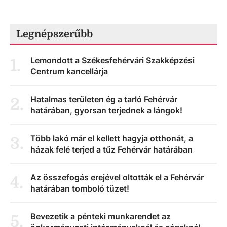
Legnépszerűbb
Lemondott a Székesfehérvári Szakképzési
1
.
Centrum kancellárja
Hatalmas területen ég a tarló Fehérvár
2
.
határában, gyorsan terjednek a lángok!
Több lakó már el kellett hagyja otthonát, a
3
.
házak felé terjed a tűz Fehérvár határában
Az összefogás erejével oltották el a Fehérvár
4
.
határában tomboló tüzet!
Bevezetik a pénteki munkarendet az
5
.