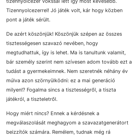
tizennyolcezer vokssal lett így most kevesebb.
Tizennyolcezerrel! Jó játék volt, kár hogy közben
pont a játék sérült.
De azért köszönjük! Köszönjük szépen az összes
tisztességesen szavazó nevében, hogy
megtudhattuk, így is lehet. Ma is tanultunk valamit,
bár személy szerint nem szívesen adom tovább ezt a
tudást a gyermekeimnek. Nem szeretnék néhány év
múlva azon szörnyülködni: ez a mai generáció
milyen!? Fogalma sincs a tisztességről, a tiszta
játékról, a tiszteletről.
Hogy miért nincs? Ennek a kérdésnek a
megválaszolását meghagyom a szavazatgenerátort
beizzítók számára. Remélem, tudnak még rá