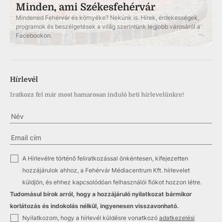
Minden, ami Székesfehérvár
Mindened Fehérvár és környéke? Nekünk is. Hírek, érdekességek,
programok és beszélgetések a világ szerintünk legjobb városáról a
Facebookon.
Hírlevél
Iratkozz fel már most hamarosan induló heti hírlevelünkre!
✓
A Hírlevélre történő feliratkozással önkéntesen, kifejezetten
hozzájárulok ahhoz, a Fehérvár Médiacentrum Kft. hírlevelet
küldjön, és ehhez kapcsolódóan felhasználói fiókot hozzon létre.
Tudomásul bírok arról, hogy a hozzájáruló nyilatkozat bármikor
korlátozás és indokolás nélkül, ingyenesen visszavonható.
✓
Nyilatkozom, hogy a hírlevél küldésre vonatkozó
adatkezelési