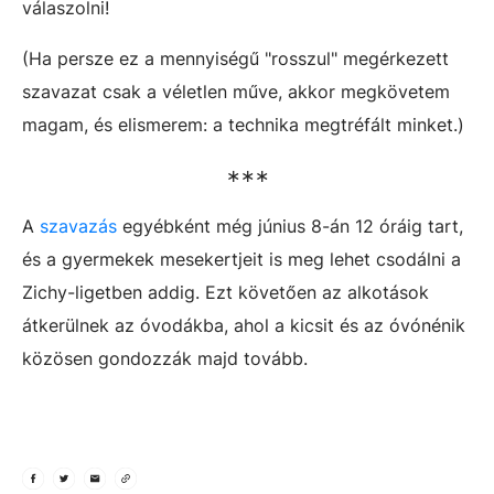
válaszolni!
(Ha persze ez a mennyiségű "rosszul" megérkezett
szavazat csak a véletlen műve, akkor megkövetem
magam, és elismerem: a technika megtréfált minket.)
∗∗∗
A
szavazás
egyébként még június 8-án 12 óráig tart,
és a gyermekek mesekertjeit is meg lehet csodálni a
Zichy-ligetben addig. Ezt követően az alkotások
átkerülnek az óvodákba, ahol a kicsit és az óvónénik
közösen gondozzák majd tovább.