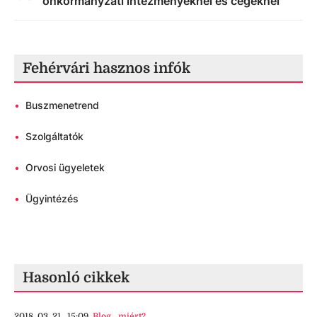
önkormányzati intézményeknél és cégeknél
Fehérvári hasznos infók
•
Buszmenetrend
•
Szolgáltatók
•
Orvosi ügyeletek
•
Ügyintézés
Hasonló cikkek
2018. 03. 21., 15:09
Blog
,
miért?