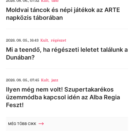
2026. 08. 06., 07:32
Kult
,
tánc
Moldvai táncok és népi játékok az ARTE
napközis táborában
2026. 08. 05., 16:43
Kult
,
régészet
Mi a teendő, ha régészeti leletet találunk a
Dunában?
2026. 08. 05., 07:45
Kult
,
jazz
Ilyen még nem volt! Szupertakarékos
üzemmódba kapcsol idén az Alba Regia
Feszt!
MÉG TÖBB CIKK