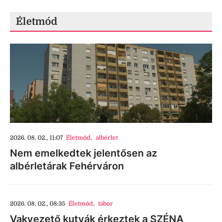
Életmód
2026. 08. 02., 11:07
Életmód
,
albérlet
Nem emelkedtek jelentősen az
albérletárak Fehérváron
2026. 08. 02., 08:35
Életmód
,
tábor
Vakvezető kutyák érkeztek a SZÉNA