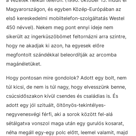
Magyarországon, és egyben Közép-Európában az
első kereskedelmi mobiltelefon-szolgáltatás Westel
450 névvel). Nekem meg pont ennyi ideje nem
sikerült az ingerküszöbömet feltornázni arra szintre,
hogy ne akadjak ki azon, ha egyesek előre
megfontolt szándékkal beleordítják az arcomba
magánéletüket.
Hogy pontosan mire gondolok? Adott egy bolt, nem
túl kicsi, de nem is túl nagy, hogy elvesszünk benne,
csúcsidőszakon kívül csendes és családias is. És
adott egy jól szituált, öltönyös-tekintélyes-
negyvenesvégi férfi, aki a sorok között fel-alá
sétálgatva vonszol maga után egy gurulós kosarat,
néha megáll egy-egy polc előtt, leemel valamit, majd