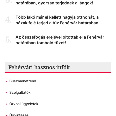
határában, gyorsan terjednek a lángok!
Több lakó már el kellett hagyja otthonát, a
4
.
házak felé terjed a tűz Fehérvár határában
Az összefogás erejével oltották el a Fehérvár
5
.
határában tomboló tüzet!
Fehérvári hasznos infók
•
Buszmenetrend
•
Szolgáltatók
•
Orvosi ügyeletek
•
Ügyintézés