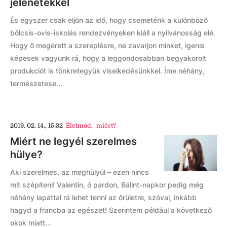
jelenetekkel
És egyszer csak eljön az idő, hogy csemeténk a különböző
bölcsis-ovis-iskolás rendezvényeken kiáll a nyilvánosság elé.
Hogy ő megérett a szereplésre, ne zavarjon minket, igenis
képesek vagyunk rá, hogy a leggondosabban begyakorolt
produkciót is tönkretegyük viselkedésünkkel. Íme néhány,
természetese...
2019. 02. 14., 15:32
Életmód
,
miért?
Miért ne legyél szerelmes
hülye?
Aki szerelmes, az meghülyül – ezen nincs
mit szépíteni! Valentin, ó pardon, Bálint-napkor pedig még
néhány lapáttal rá lehet tenni az őrületre, szóval, inkább
hagyd a francba az egészet! Szerintem például a következő
okok miatt...