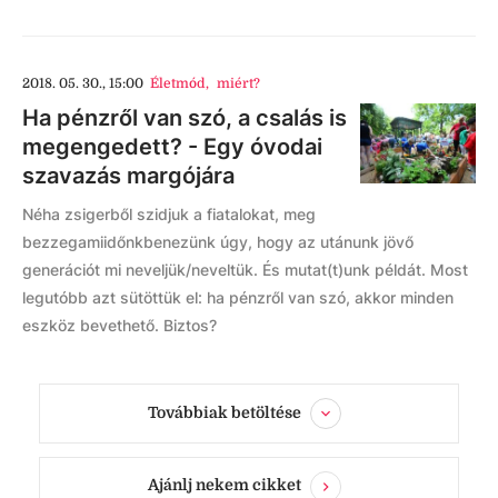
2018. 05. 30., 15:00
Életmód
,
miért?
Ha pénzről van szó, a csalás is
megengedett? - Egy óvodai
szavazás margójára
Néha zsigerből szidjuk a fiatalokat, meg
bezzegamiidőnkbenezünk úgy, hogy az utánunk jövő
generációt mi neveljük/neveltük. És mutat(t)unk példát. Most
legutóbb azt sütöttük el: ha pénzről van szó, akkor minden
eszköz bevethető. Biztos?
Továbbiak betöltése
Ajánlj nekem cikket