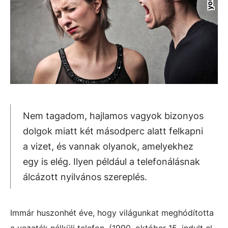
Nem tagadom, hajlamos vagyok bizonyos
dolgok miatt két másodperc alatt felkapni
a vizet, és vannak olyanok, amelyekhez
egy is elég. Ilyen például a telefonálásnak
álcázott nyilvános szereplés.
Immár huszonhét éve, hogy világunkat meghódította
a vezeték nélküli telefon. (1990. október 15. indult el