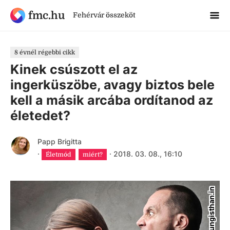
fmc.hu
Fehérvár összeköt
8 évnél régebbi cikk
Kinek csúszott el az
ingerküszöbe, avagy biztos bele
kell a másik arcába ordítanod az
életedet?
Papp Brigitta
·
·
2018. 03. 08., 16:10
Életmód
miért?
youngisthan.in