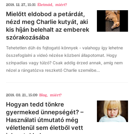
2018. 12. 27., 15:31
Életmód
,
miért?
Mielőtt eldobod a petárdát,
nézd meg Charlie kutyát, aki
kis híján belehalt az emberek
szórakozásába
Tehetetlen düh és fojtogató könnyek - valahogy így lehetne
összefoglalni a videó nézése közbeni állapotomat. Hogy
színpadias vagy túlzó? Csak addig érzed annak, amíg nem
nézel a rángatózva reszkető Charlie szemébe...
2018. 03. 21., 15:09
Blog
,
miért?
Hogyan tedd tönkre
gyermeked ünnepségét? –
Használati útmutató még
véletlenül sem életből vett