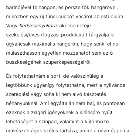
barinőjével fejhangon, és persze tök hangerővel,
miközben egy új tünci cuccot vásárol az esti bulira.
Vagy
Kedvesanyukára
, aki csemetéje
székelési/evési/fogzási produkcióit tárgyalja ki
ugyancsak maximális hangerőn, hogy senki el ne
mulaszthasson egyetlen mozzanatot sem az ő
büszkeségének szuperképességeiről.
És folytathatnám a sort, de valószínűleg a
legtöbbünk ugyanígy folytathatná, mert a nyilvános
szereplési vágy soha ki nem alvó késztetés
néhányunknál. Ami egyáltalán nem baj, és pontosan
ezeknek a zsigeri igényeknek a kiélésére nyújt
lehetőséget a színpad, valamint a különböző
művészeti ágak széles tárháza, amire a néző éppen a