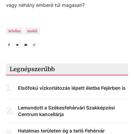
vagy néhány emberé túl magasan?
telefon
mobil
Legnépszerűbb
1
.
Elsőfokú vízkorlátozás lépett életbe Fejérben is
Lemondott a Székesfehérvári Szakképzési
2
.
Centrum kancellárja
Hatalmas területen ég a tarló Fehérvár
3
.