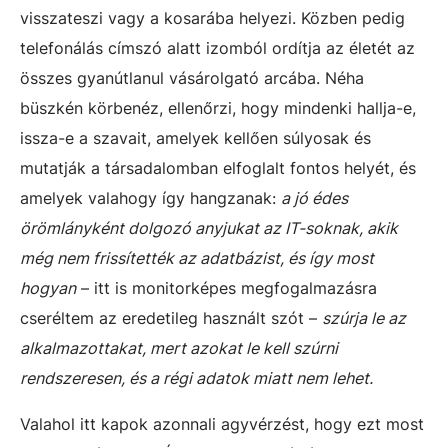
visszateszi vagy a kosarába helyezi. Közben pedig
telefonálás címszó alatt izomból ordítja az életét az
összes gyanútlanul vásárolgató arcába. Néha
büszkén körbenéz, ellenőrzi, hogy mindenki hallja-e,
issza-e a szavait, amelyek kellően súlyosak és
mutatják a társadalomban elfoglalt fontos helyét, és
amelyek valahogy így hangzanak:
a jó édes
örömlányként dolgozó anyjukat az IT-soknak, akik
még nem frissítették az adatbázist, és így most
hogyan
– itt is monitorképes megfogalmazásra
cseréltem az eredetileg használt szót –
szúrja le az
alkalmazottakat, mert azokat le kell szúrni
rendszeresen, és a régi adatok miatt nem lehet.
Valahol itt kapok azonnali agyvérzést, hogy ezt most