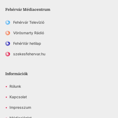
Fehérvár Médiacentrum
Fehérvár Televízió
Vörösmarty Rádió
FehérVár hetilap
szekesfehervar.hu
Információk
•
Rólunk
•
Kapcsolat
•
Impresszum
•
Médiaajánlat