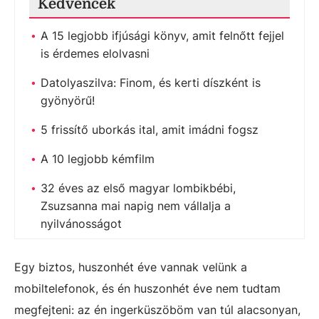
Kedvencek
A 15 legjobb ifjúsági könyv, amit felnőtt fejjel
is érdemes elolvasni
Datolyaszilva: Finom, és kerti díszként is
gyönyörű!
5 frissítő uborkás ital, amit imádni fogsz
A 10 legjobb kémfilm
32 éves az első magyar lombikbébi,
Zsuzsanna mai napig nem vállalja a
nyilvánosságot
Egy biztos, huszonhét éve vannak velünk a
mobiltelefonok, és én huszonhét éve nem tudtam
megfejteni: az én ingerküszöböm van túl alacsonyan,