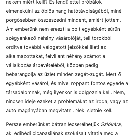
nekem miért kell!? És lendülettel próbálok
elmenekülni az öblös hang hatótávolságából, minél
pörgősebben összeszedni mindent, amiért jöttem.
Ám emberünk nem ereszti a bolt egyébként sűrűn
szégyenkező néhány vásárolóját, teli torokból
ordítva további válogatott jelzőkkel illeti az
alkalmazottakat, felvillant néhány számot a
vállalkozás árbevételéből, közben pedig
bebarangolja az üzlet minden zegét-zugát. Mert ő
egyébként vásárol, és mivel roppant fontos egyede a
társadalomnak, még ilyenkor is dolgoznia kell. Nem,
nincsen ideje ezeket a problémákat az iroda, vagy az
autó magányában megvitatni. Neki sietnie kell.
Persze emberünket bátran lecserélhetjük
Sziókára
,
aki édibédi cicapasijának szokásait vitatja meg a