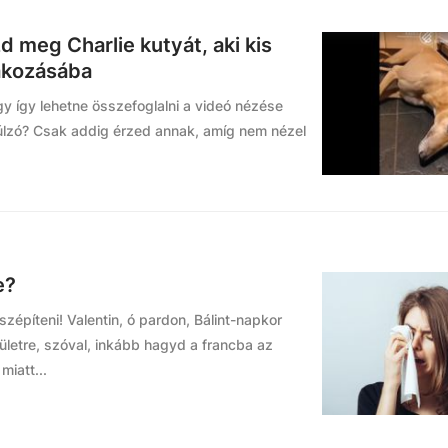
d meg Charlie kutyát, aki kis
rakozásába
gy így lehetne összefoglalni a videó nézése
úlzó? Csak addig érzed annak, amíg nem nézel
e?
zépíteni! Valentin, ó pardon, Bálint-napkor
rületre, szóval, inkább hagyd a francba az
iatt...