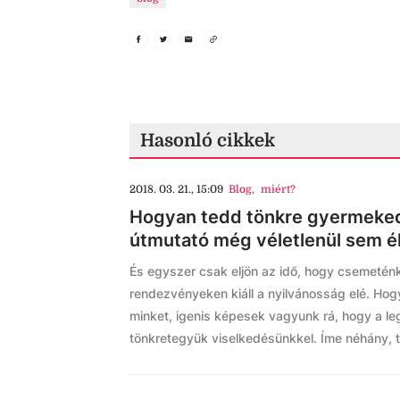
Hasonló cikkek
2018. 03. 21., 15:09
Blog
,
miért?
Hogyan tedd tönkre gyermeked
útmutató még véletlenül sem él
És egyszer csak eljön az idő, hogy csemeténk
rendezvényeken kiáll a nyilvánosság elé. Hog
minket, igenis képesek vagyunk rá, hogy a l
tönkretegyük viselkedésünkkel. Íme néhány, 