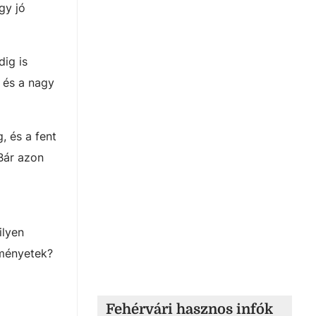
gy jó
dig is
 és a nagy
, és a fent
Bár azon
ilyen
eményetek?
Fehérvári hasznos infók