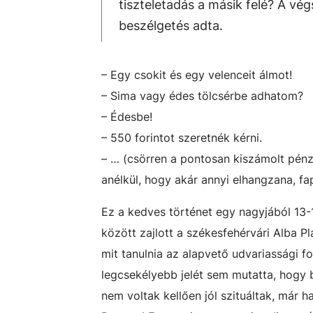
tiszteletadás a másik felé? A vég
beszélgetés adta.
– Egy csokit és egy velenceit álmot!
– Sima vagy édes tölcsérbe adhatom?
– Édesbe!
– 550 forintot szeretnék kérni.
– … (csörren a pontosan kiszámolt pénz 
anélkül, hogy akár annyi elhangzana, fa
Ez a kedves történet egy nagyjából 13-1
között zajlott a székesfehérvári Alba P
mit tanulnia az alapvető udvariassági f
legcsekélyebb jelét sem mutatta, hogy b
nem voltak kellően jól szituáltak, már 