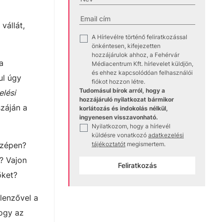
vállát,
A Hírlevélre történő feliratkozással
✓
önkéntesen, kifejezetten
hozzájárulok ahhoz, a Fehérvár
a
Médiacentrum Kft. hírlevelet küldjön,
és ehhez kapcsolódóan felhasználói
ul úgy
fiókot hozzon létre.
Tudomásul bírok arról, hogy a
elési
hozzájáruló nyilatkozat bármikor
száján a
korlátozás és indokolás nélkül,
ingyenesen visszavonható.
Nyilatkozom, hogy a hírlevél
✓
küldésre vonatkozó
adatkezelési
szépen?
tájékoztatót
megismertem.
? Vajon
Feliratkozás
őket?
llenzővel a
hogy az