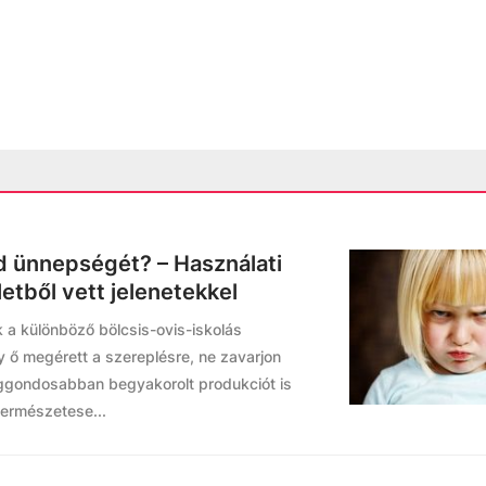
 ünnepségét? – Használati
etből vett jelenetekkel
 a különböző bölcsis-ovis-iskolás
y ő megérett a szereplésre, ne zavarjon
eggondosabban begyakorolt produkciót is
természetese...