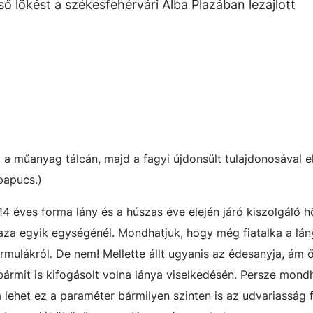
ső lökést a székesfehérvári Alba Plazában lezajlott
a műanyag tálcán, majd a fagyi újdonsült tulajdonosával el
papucs.)
4 éves forma lány és a húszas éve elején járó kiszolgáló h
laza egyik egységénél. Mondhatjuk, hogy még fiatalka a lán
ormulákról. De nem! Mellette állt ugyanis az édesanyja, ám 
ármit is kifogásolt volna lánya viselkedésén. Persze mondh
ha lehet ez a paraméter bármilyen szinten is az udvariasság