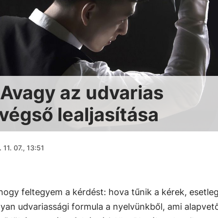
 Avagy az udvarias
égső lealjasítása
 11. 07., 13:51
ogy feltegyem a kérdést: hova tűnik a kérek, esetleg
lyan udvariassági formula a nyelvünkből, ami alapvet