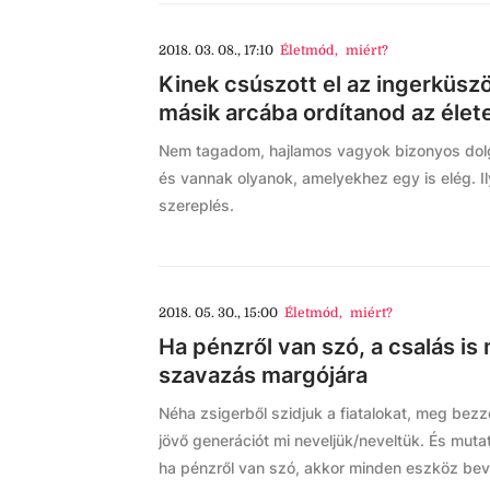
2018. 03. 08., 17:10
Életmód
,
miért?
Kinek csúszott el az ingerküszö
másik arcába ordítanod az élet
Nem tagadom, hajlamos vagyok bizonyos dolgo
és vannak olyanok, amelyekhez egy is elég. Il
szereplés.
2018. 05. 30., 15:00
Életmód
,
miért?
Ha pénzről van szó, a csalás i
szavazás margójára
Néha zsigerből szidjuk a fiatalokat, meg be
jövő generációt mi neveljük/neveltük. És mutat
ha pénzről van szó, akkor minden eszköz bev