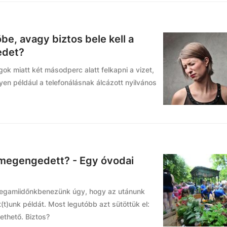
be, avagy biztos bele kell a
edet?
k miatt két másodperc alatt felkapni a vizet,
yen például a telefonálásnak álcázott nyilvános
s megengedett? - Egy óvodai
zzegamiidőnkbenezünk úgy, hogy az utánunk
(t)unk példát. Most legutóbb azt sütöttük el:
ethető. Biztos?