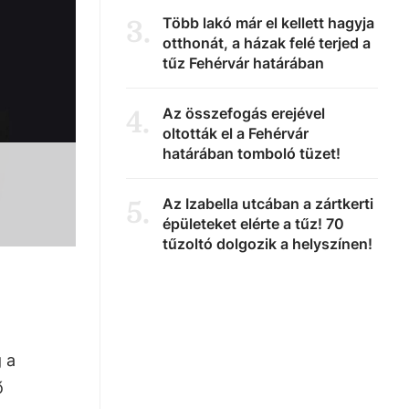
Több lakó már el kellett hagyja
3
.
otthonát, a házak felé terjed a
tűz Fehérvár határában
Az összefogás erejével
4
.
oltották el a Fehérvár
határában tomboló tüzet!
Az Izabella utcában a zártkerti
5
.
épületeket elérte a tűz! 70
tűzoltó dolgozik a helyszínen!
 a
ő