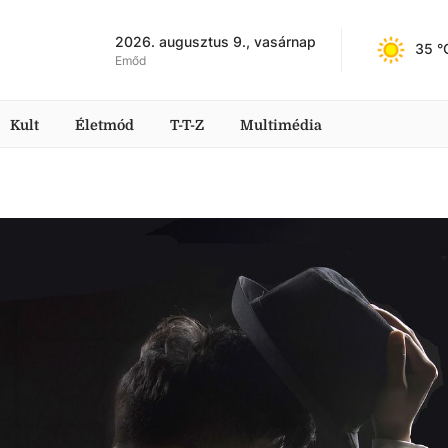
2026. augusztus 9., vasárnap
35
 °
Emőd
Kult
Életmód
T-T-Z
Multimédia