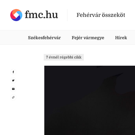
fmc.hu
Fehérvár összeköt
Székesfehérvár
Fejér vármegye
Hírek
7 évnél régebbi cikk