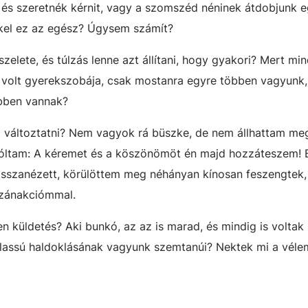
és szeretnék kérnit, vagy a szomszéd néninek átdobjunk e
ekel ez az egész? Úgysem számít?
elete, és túlzás lenne azt állítani, hogy gyakori? Mert min
 volt gyerekszobája, csak mostanra egyre többen vagyunk,
öbben vannak?
g változtatni? Nem vagyok rá büszke, de nem állhattam meg
szóltam: A kéremet és a köszönömöt én majd hozzáteszem! 
l visszanézett, körülöttem meg néhányan kínosan feszengtek,
izánakciómmal.
n küldetés? Aki bunkó, az az is marad, és mindig is voltak 
lassú haldoklásának vagyunk szemtanúi? Nektek mi a vél