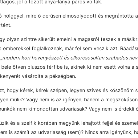
lagos, jól öltözött anya-lánya páros voltak.
 hölggyel, mire ő derűsen elmosolyodott és megrántotta a 
tént.
 olyan szintre sikerült emelni a magasról teszek a másikr
ap emberekkel foglalkoznak, már fel sem veszik azt. Ráadás
a
„modern kori hevenyészett és elkorcsosultan szabados nev
le ötven pluszos férfibe is, akinek ki nem esett volna a 
kenyerét vásárolta a pékségben.
zt, hogy kérek, kérek szépen, legyen szíves és köszönöm 
yen múlik? Vagy nem is az igényen, hanem a megszokáson
bunkók
nem kimondottan udvariasak? Vagy nem is érdekli 
zik és a szelfik korában megyünk lehajtott fejjel és szeme
em is számít az udvariasság (sem)? Nincs arra igényünk, 