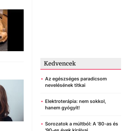
Kedvencek
Az egészséges paradicsom
nevelésének titkai
Elektroterápia: nem sokkol,
hanem gyógyít!
Sorozatok a múltból: A '80-as és
'90-es évek királyai