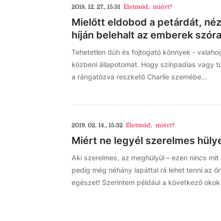
2018. 12. 27., 15:31
Életmód
,
miért?
Mielőtt eldobod a petárdát, néz
híján belehalt az emberek szó
Tehetetlen düh és fojtogató könnyek - valaho
közbeni állapotomat. Hogy színpadias vagy t
a rángatózva reszkető Charlie szemébe...
2019. 02. 14., 15:32
Életmód
,
miért?
Miért ne legyél szerelmes hüly
Aki szerelmes, az meghülyül – ezen nincs mit s
pedig még néhány lapáttal rá lehet tenni az ő
egészet! Szerintem például a következő okok m