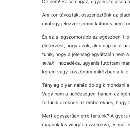
De nem! Ez sem igaz, ugyanis teljesen át
Amikor távoztak, összenéztünk az eladó
mintegy jelezve: semmi különös nem tör
És ez a legszomorúbb az egészben. Hogy
életérzést, hogy azok, akik nap mint n
tűnik, hogy a jelenség egyáltalán nem 
elvek”
hozadéka, ugyanis futottam már be
kérem vagy köszönöm miközben a kiló 
Tényleg olyan nehéz dolog kimondani a
Vagy nem a nehézségen, hanem az igén
feltűnik ezeknek az embereknek, hogy
Mert egyszerűen erre tartunk? A gyors ü
magunk kis világába zárkózva, és már n