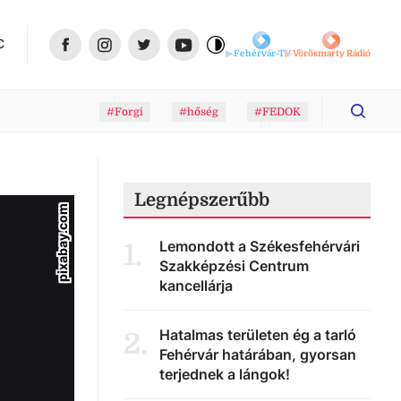
C
Fehérvár-TV
Vörösmarty Rádió
#Forgi
#hőség
#FEDOK
Legnépszerűbb
pixabay.com
Lemondott a Székesfehérvári
1
.
Szakképzési Centrum
kancellárja
Hatalmas területen ég a tarló
2
.
Fehérvár határában, gyorsan
terjednek a lángok!