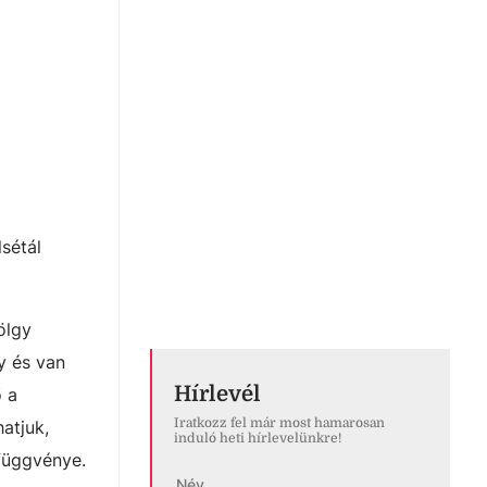
sétál
ölgy
y és van
Hírlevél
ő a
Iratkozz fel már most hamarosan
atjuk,
induló heti hírlevelünkre!
 függvénye.