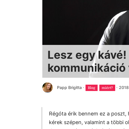
Lesz egy kávé!
kommunikáció v
Papp Brigitta
·
·
2018.
Blog
miért?
Régóta érik bennem ez a poszt, h
kérek szépen, valamint a többi o