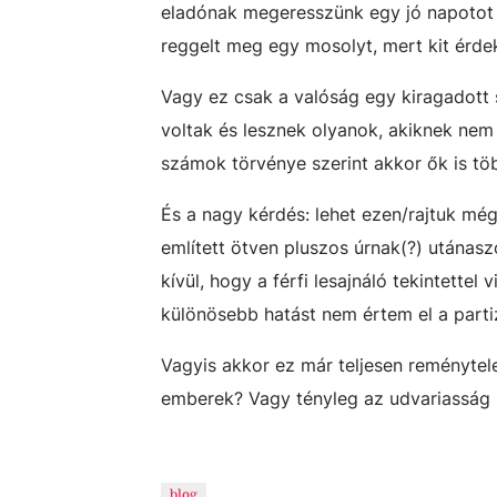
eladónak megeresszünk egy jó napotot 
reggelt meg egy mosolyt, mert kit érd
Vagy ez csak a valóság egy kiragadott sz
voltak és lesznek olyanok, akiknek nem
számok törvénye szerint akkor ők is t
És a nagy kérdés: lehet ezen/rajtuk mé
említett ötven pluszos úrnak(?) utána
kívül, hogy a férfi lesajnáló tekintette
különösebb hatást nem értem el a part
Vagyis akkor ez már teljesen reménytele
emberek? Vagy tényleg az udvariasság 
blog