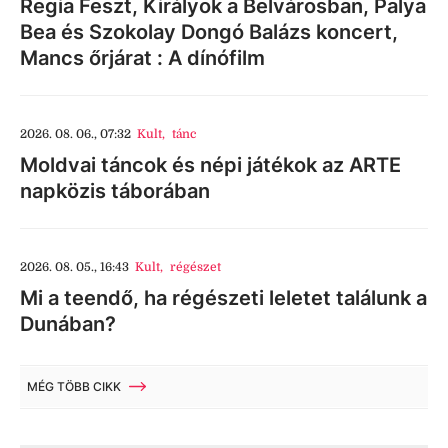
Regia Feszt, Királyok a Belvárosban, Palya
Bea és Szokolay Dongó Balázs koncert,
Mancs őrjárat : A dínófilm
2026. 08. 06., 07:32
Kult
,
tánc
Moldvai táncok és népi játékok az ARTE
napközis táborában
2026. 08. 05., 16:43
Kult
,
régészet
Mi a teendő, ha régészeti leletet találunk a
Dunában?
MÉG TÖBB CIKK