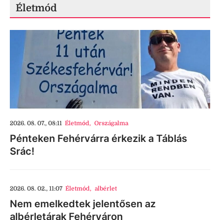
Életmód
2026. 08. 07., 08:11
Életmód
,
Országalma
Pénteken Fehérvárra érkezik a Táblás
Srác!
2026. 08. 02., 11:07
Életmód
,
albérlet
Nem emelkedtek jelentősen az
albérletárak Fehérváron