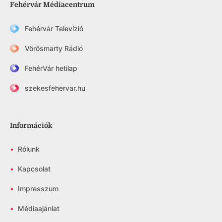
Fehérvár Médiacentrum
Fehérvár Televízió
Vörösmarty Rádió
FehérVár hetilap
szekesfehervar.hu
Információk
•
Rólunk
•
Kapcsolat
•
Impresszum
•
Médiaajánlat