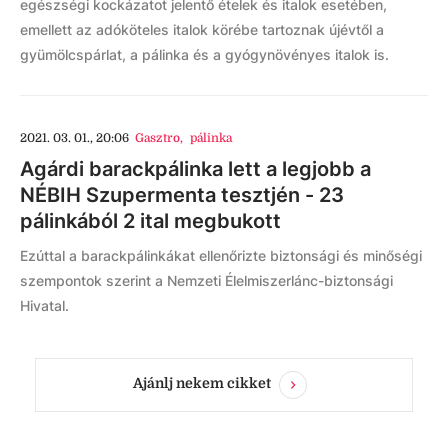
egészségi kockázatot jelentő ételek és italok esetében,
emellett az adóköteles italok körébe tartoznak újévtől a
gyümölcspárlat, a pálinka és a gyógynövényes italok is.
2021. 03. 01., 20:06
Gasztro
,
pálinka
Agárdi barackpálinka lett a legjobb a
NÉBIH Szupermenta tesztjén - 23
pálinkából 2 ital megbukott
Ezúttal a barackpálinkákat ellenőrizte biztonsági és minőségi
szempontok szerint a Nemzeti Élelmiszerlánc-biztonsági
Hivatal.
Ajánlj nekem cikket