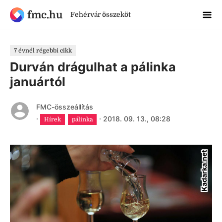
fmc.hu
Fehérvár összeköt
7 évnél régebbi cikk
Durván drágulhat a pálinka
januártól
FMC-összeállítás
·
·
2018. 09. 13., 08:28
Hírek
pálinka
Kadarka.net