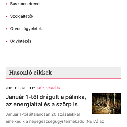
•
Buszmenetrend
•
Szolgáltatók
•
Orvosi ügyeletek
•
Ügyintézés
Hasonló cikkek
2019. 01. 02., 10:17
Kult
,
vásárlás
Január 1-től drágult a pálinka,
az energiaital és a szörp is
Január 1-től általánosan 20 százalékkal
emelkedik a népegészségügyi termékadó (NETA) az