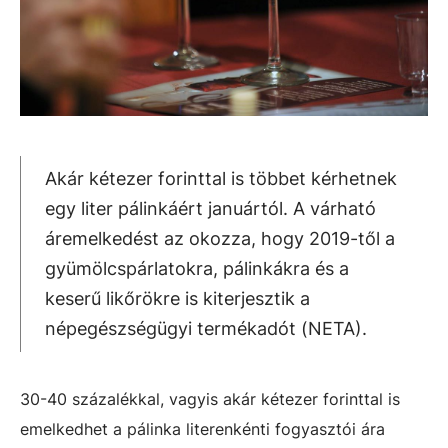
Akár kétezer forinttal is többet kérhetnek
egy liter pálinkáért januártól. A várható
áremelkedést az okozza, hogy 2019-től a
gyümölcspárlatokra, pálinkákra és a
keserű likőrökre is kiterjesztik a
népegészségügyi termékadót (NETA).
30-40 százalékkal, vagyis akár kétezer forinttal is
emelkedhet a pálinka literenkénti fogyasztói ára