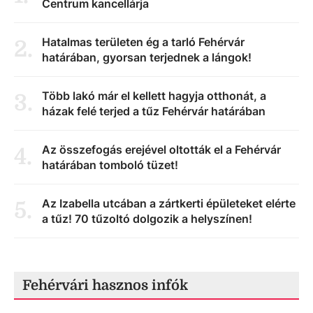
Centrum kancellárja
Hatalmas területen ég a tarló Fehérvár
2
.
határában, gyorsan terjednek a lángok!
Több lakó már el kellett hagyja otthonát, a
3
.
házak felé terjed a tűz Fehérvár határában
Az összefogás erejével oltották el a Fehérvár
4
.
határában tomboló tüzet!
Az Izabella utcában a zártkerti épületeket elérte
5
.
a tűz! 70 tűzoltó dolgozik a helyszínen!
Fehérvári hasznos infók