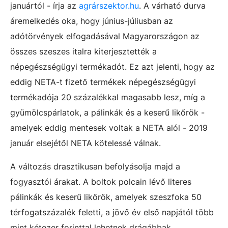
januártól - írja az
agrárszektor.hu
. A várható durva
áremelkedés oka, hogy június-júliusban az
adótörvények elfogadásával Magyarországon az
összes szeszes italra kiterjesztették a
népegészségügyi termékadót. Ez azt jelenti, hogy az
eddig NETA-t fizető termékek népegészségügyi
termékadója 20 százalékkal magasabb lesz, míg a
gyümölcspárlatok, a pálinkák és a keserű likőrök -
amelyek eddig mentesek voltak a NETA alól - 2019
január elsejétől NETA kötelessé válnak.
A változás drasztikusan befolyásolja majd a
fogyasztói árakat. A boltok polcain lévő literes
pálinkák és keserű likőrök, amelyek szeszfoka 50
térfogatszázalék feletti, a jövő év első napjától több
mint kétezer forinttal lehetnek drágábbak.