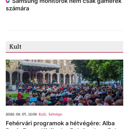
Samsung monitorok nem csak gamerek
számára
Kult
2026. 08. 07., 12:06
Kult
,
hétvége
Fehérvári programok a hétvégére: Alba