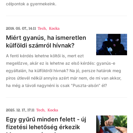
célpontok a gyermekeink.
2018. 05. 07., 14:11
Tech
,
Kocka
Miért gyanús, ha ismeretlen
külföldi számról hívnak?
A fenti kérdés lehetne költői is, mert ezt
megelőzve, akár ez is lehetne az első kérdés: gyanús-e
egyáltalán, ha külföldről hívnak? Na jó, persze határok meg
piros útlevél nélkül annyira azért már nem, de mi van akkor,
ha még a távoli nagynéni is csak "Puszta-alsón" él?
2025. 12. 17., 17:11
Tech
,
Kocka
Egy gyűrű minden felett - új
fizetési lehetőség érkezik