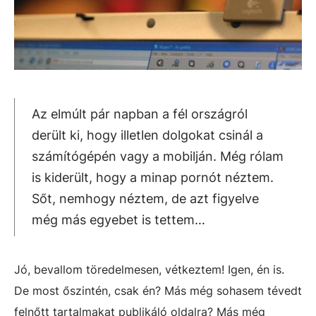
Az elmúlt pár napban a fél országról
derült ki, hogy illetlen dolgokat csinál a
számítógépén vagy a mobilján. Még rólam
is kiderült, hogy a minap pornót néztem.
Sőt, nemhogy néztem, de azt figyelve
még más egyebet is tettem…
Jó, bevallom töredelmesen, vétkeztem! Igen, én is.
De most őszintén, csak én? Más még sohasem tévedt
felnőtt tartalmakat publikáló oldalra? Más még