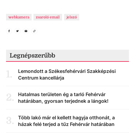
webkamera
zsaroló email
jelszó
Legnépszerűbb
Lemondott a Székesfehérvári Szakképzési
1
.
Centrum kancellárja
Hatalmas területen ég a tarló Fehérvár
2
.
határában, gyorsan terjednek a lángok!
Több lakó már el kellett hagyja otthonát, a
3
.
házak felé terjed a tűz Fehérvár határában