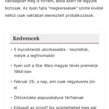
valóságban meg is történt, abba azért ne legyünk
biztosak. Az ilyen fajta "megkeresések" szinte kivétel
nélkül csak vaktában eleresztett próbálkozások.
Kedvencek
5 ínycsiklandó uborkasaláta - teszteltük,
melyik a legfinomabb!
Ilyen volt a Star Wars magyar tévés premierje
1984-ben
Február 29.: a nap, ami csak négyévente jön
el
Öltözködési alapszabályok férfiaknak
Eldugult az orrod? Így szüntetheted meg pár