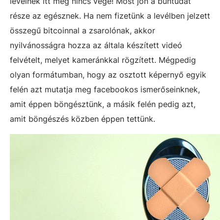
levélnek itt még nincs vége! Most jön a bűntudat
része az egésznek. Ha nem fizetünk a levélben jelzett
összegű bitcoinnal a zsarolónak, akkor
nyilvánosságra hozza az általa készített videó
felvételt, melyet kameránkkal rögzített. Mégpedig
olyan formátumban, hogy az osztott képernyő egyik
felén azt mutatja meg facebookos ismerőseinknek,
amit éppen böngésztünk, a másik felén pedig azt,
amit böngészés közben éppen tettünk.