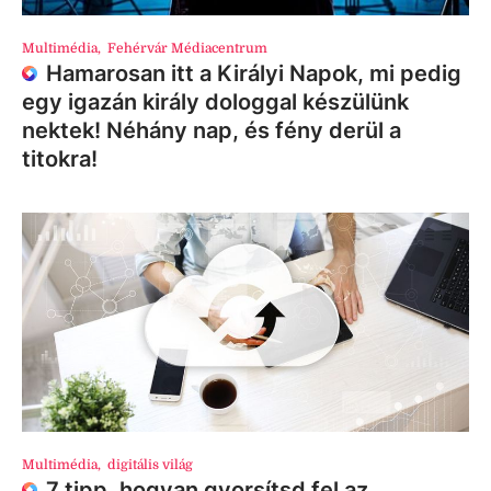
Multimédia
,
Fehérvár Médiacentrum
Hamarosan itt a Királyi Napok, mi pedig
egy igazán király dologgal készülünk
nektek! Néhány nap, és fény derül a
titokra!
Multimédia
,
digitális világ
7 tipp, hogyan gyorsítsd fel az