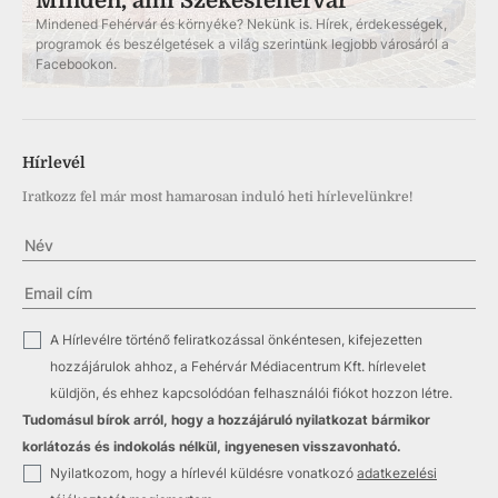
Minden, ami Székesfehérvár
Mindened Fehérvár és környéke? Nekünk is. Hírek, érdekességek,
programok és beszélgetések a világ szerintünk legjobb városáról a
Facebookon.
Hírlevél
Iratkozz fel már most hamarosan induló heti hírlevelünkre!
✓
A Hírlevélre történő feliratkozással önkéntesen, kifejezetten
hozzájárulok ahhoz, a Fehérvár Médiacentrum Kft. hírlevelet
küldjön, és ehhez kapcsolódóan felhasználói fiókot hozzon létre.
Tudomásul bírok arról, hogy a hozzájáruló nyilatkozat bármikor
korlátozás és indokolás nélkül, ingyenesen visszavonható.
✓
Nyilatkozom, hogy a hírlevél küldésre vonatkozó
adatkezelési