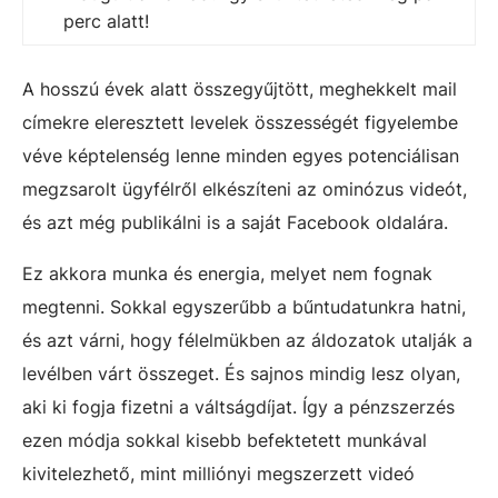
perc alatt!
A hosszú évek alatt összegyűjtött, meghekkelt mail
címekre eleresztett levelek összességét figyelembe
véve képtelenség lenne minden egyes potenciálisan
megzsarolt ügyfélről elkészíteni az ominózus videót,
és azt még publikálni is a saját Facebook oldalára.
Ez akkora munka és energia, melyet nem fognak
megtenni. Sokkal egyszerűbb a bűntudatunkra hatni,
és azt várni, hogy félelmükben az áldozatok utalják a
levélben várt összeget. És sajnos mindig lesz olyan,
aki ki fogja fizetni a váltságdíjat. Így a pénzszerzés
ezen módja sokkal kisebb befektetett munkával
kivitelezhető, mint milliónyi megszerzett videó