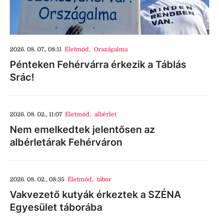
2026. 08. 07., 08:11
Életmód
,
Országalma
Pénteken Fehérvárra érkezik a Táblás
Srác!
2026. 08. 02., 11:07
Életmód
,
albérlet
Nem emelkedtek jelentősen az
albérletárak Fehérváron
2026. 08. 02., 08:35
Életmód
,
tábor
Vakvezető kutyák érkeztek a SZÉNA
Egyesület táborába