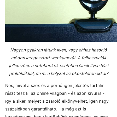
Nagyon gyakran látunk ilyen, vagy ehhez hasonló
módon leragasztott webkamerát. A felhasználók
jellemzően a notebookok esetében élnek ilyen házi
praktikákkal, de mi a helyzet az okostelefonokkal?
Nos, mivel a szex és a pornó igen jelentős tartalmi
részt tesz ki az online világban - és azon kívül is -,
így a siker, melyet a zsaroló elkönyvelhet, igen nagy
százalékban garantálható. Ha még azt is
hozzáteszem, hogy legtöbbünk szemérmes, és nem