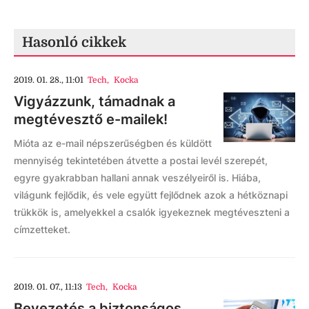
Hasonló cikkek
2019. 01. 28., 11:01
Tech
,
Kocka
Vigyázzunk, támadnak a
megtévesztő e-mailek!
Mióta az e-mail népszerűségben és küldött
mennyiség tekintetében átvette a postai levél szerepét,
egyre gyakrabban hallani annak veszélyeiről is. Hiába,
világunk fejlődik, és vele együtt fejlődnek azok a hétköznapi
trükkök is, amelyekkel a csalók igyekeznek megtéveszteni a
címzetteket.
2019. 01. 07., 11:13
Tech
,
Kocka
Bevezetés a biztonságos