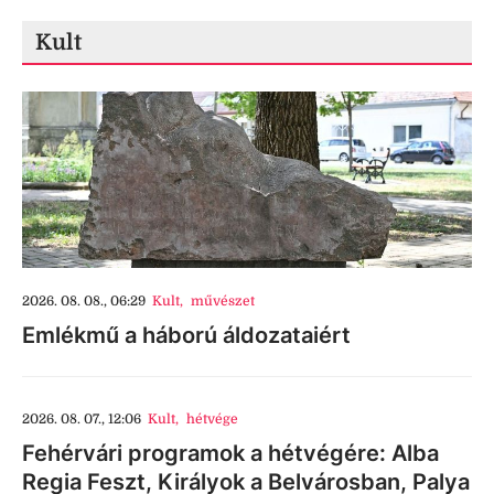
Kult
2026. 08. 08., 06:29
Kult
,
művészet
Emlékmű a háború áldozataiért
2026. 08. 07., 12:06
Kult
,
hétvége
Fehérvári programok a hétvégére: Alba
Regia Feszt, Királyok a Belvárosban, Palya