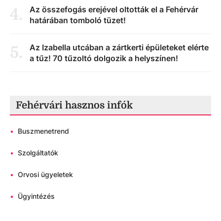
Az összefogás erejével oltották el a Fehérvár
4
.
határában tomboló tüzet!
Az Izabella utcában a zártkerti épületeket elérte
5
.
a tűz! 70 tűzoltó dolgozik a helyszínen!
Fehérvári hasznos infók
•
Buszmenetrend
•
Szolgáltatók
•
Orvosi ügyeletek
•
Ügyintézés