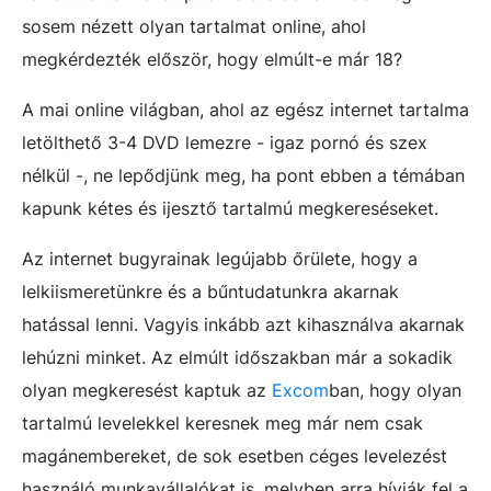
sosem nézett olyan tartalmat online, ahol
megkérdezték először, hogy elmúlt-e már 18?
A mai online világban, ahol az egész internet tartalma
letölthető 3-4 DVD lemezre - igaz pornó és szex
nélkül -, ne lepődjünk meg, ha pont ebben a témában
kapunk kétes és ijesztő tartalmú megkereséseket.
Az internet bugyrainak legújabb őrülete, hogy a
lelkiismeretünkre és a bűntudatunkra akarnak
hatással lenni. Vagyis inkább azt kihasználva akarnak
lehúzni minket. Az elmúlt időszakban már a sokadik
olyan megkeresést kaptuk az
Excom
ban, hogy olyan
tartalmú levelekkel keresnek meg már nem csak
magánembereket, de sok esetben céges levelezést
használó munkavállalókat is, melyben arra hívják fel a