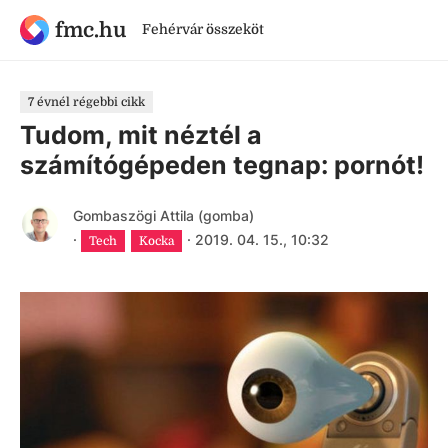
fmc.hu
Fehérvár összeköt
7 évnél régebbi cikk
Tudom, mit néztél a
számítógépeden tegnap: pornót!
Gombaszögi Attila (gomba)
·
·
2019. 04. 15., 10:32
Tech
Kocka