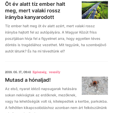
Öt év alatt tíz ember halt
meg, mert valaki rossz
irányba kanyarodott
Tíz ember halt meg öt év alatt azért, mert valaki rossz
irányba hajtott fel az autópályára. A Magyar Közút friss
posztjában hívja fel a figyelmet arra, hogy egyetlen téves
döntés is tragédiához vezethet. Mit tegyünk, ha szembejövő
autót látunk? És ha mi tévedtünk el?
2018. 05. 17., 09:41
Egészség
,
veszély
Mutasd a hónaljad!
Az első, nyarat idéző napsugarak hatására
sokan nekivágtak az erdőknek, mezőknek,
vagy ha lehetőségük volt rá, kitelepedtek a kertbe, parkokba.
A felhőtlen kikapcsolódáshoz azonban nem árt felkészülnünk