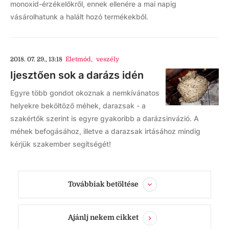
monoxid-érzékelőkről, ennek ellenére a mai napig
vásárolhatunk a halált hozó termékekből.
2018. 07. 29., 13:18
Életmód
,
veszély
Ijesztően sok a darázs idén
Egyre több gondot okoznak a nemkívánatos
helyekre beköltöző méhek, darazsak - a
szakértők szerint is egyre gyakoribb a darázsinvázió. A
méhek befogásához, illetve a darazsak irtásához mindig
kérjük szakember segítségét!
Továbbiak betöltése
Ajánlj nekem cikket