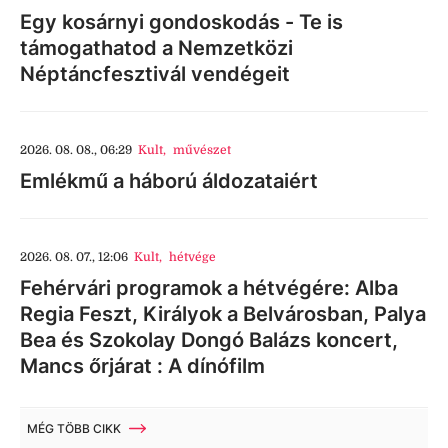
Egy kosárnyi gondoskodás - Te is
támogathatod a Nemzetközi
Néptáncfesztivál vendégeit
2026. 08. 08., 06:29
Kult
,
művészet
Emlékmű a háború áldozataiért
2026. 08. 07., 12:06
Kult
,
hétvége
Fehérvári programok a hétvégére: Alba
Regia Feszt, Királyok a Belvárosban, Palya
Bea és Szokolay Dongó Balázs koncert,
Mancs őrjárat : A dínófilm
MÉG TÖBB CIKK