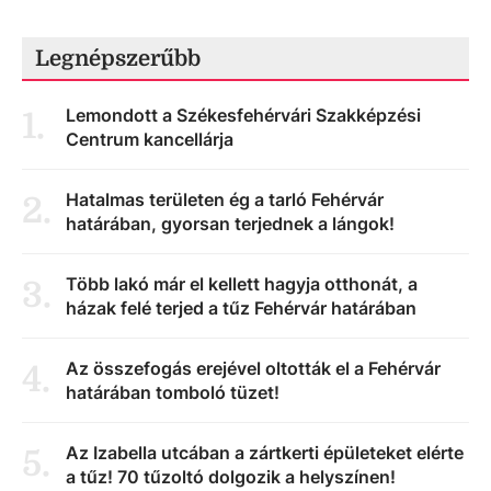
Legnépszerűbb
Lemondott a Székesfehérvári Szakképzési
1
.
Centrum kancellárja
Hatalmas területen ég a tarló Fehérvár
2
.
határában, gyorsan terjednek a lángok!
Több lakó már el kellett hagyja otthonát, a
3
.
házak felé terjed a tűz Fehérvár határában
Az összefogás erejével oltották el a Fehérvár
4
.
határában tomboló tüzet!
Az Izabella utcában a zártkerti épületeket elérte
5
.
a tűz! 70 tűzoltó dolgozik a helyszínen!