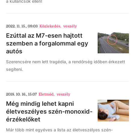
a kullancsok ellen!
2022. 11. 15., 09:03
Közlekedés
,
veszély
Ezúttal az M7-esen hajtott
szemben a forgalommal egy
autós
Szerencsére nem lett tragédia, a rendőrség időben érkezett
segíteni.
2018. 10. 16., 15:07
Életmód
,
veszély
Még mindig lehet kapni
életveszélyes szén-monoxid-
érzékelőket
Már több mint egyéves a lista az életveszélyes szén-