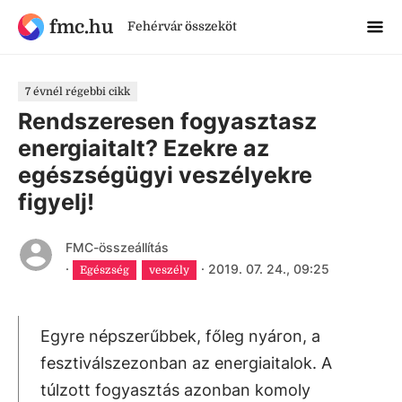
fmc.hu
Fehérvár összeköt
7 évnél régebbi cikk
Rendszeresen fogyasztasz
energiaitalt? Ezekre az
egészségügyi veszélyekre
figyelj!
FMC-összeállítás
·
·
2019. 07. 24., 09:25
Egészség
veszély
Egyre népszerűbbek, főleg nyáron, a
fesztiválszezonban az energiaitalok. A
túlzott fogyasztás azonban komoly