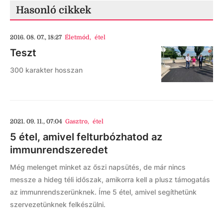
Hasonló cikkek
2016. 08. 07., 18:27
Életmód
,
étel
Teszt
300 karakter hosszan
2021. 09. 11., 07:04
Gasztro
,
étel
5 étel, amivel felturbózhatod az
immunrendszeredet
Még melenget minket az őszi napsütés, de már nincs
messze a hideg téli időszak, amikorra kell a plusz támogatás
az immunrendszerünknek. Íme 5 étel, amivel segíthetünk
szervezetünknek felkészülni.