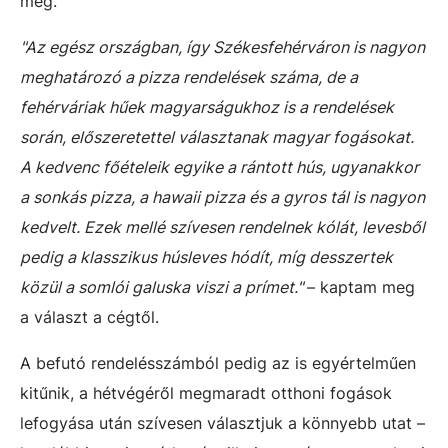
meg.
"Az egész országban, így Székesfehérváron is nagyon
meghatározó a pizza rendelések száma, de a
fehérváriak hűek magyarságukhoz is a rendelések
során, előszeretettel választanak magyar fogásokat.
A kedvenc főételeik egyike a rántott hús, ugyanakkor
a sonkás pizza, a hawaii pizza és a gyros tál is nagyon
kedvelt. Ezek mellé szívesen rendelnek kólát, levesből
pedig a klasszikus húsleves hódít, míg desszertek
közül a somlói galuska viszi a prímet."
– kaptam meg
a választ a cégtől.
A befutó rendelésszámból pedig az is egyértelműen
kitűnik, a hétvégéről megmaradt otthoni fogások
lefogyása után szívesen választjuk a könnyebb utat –