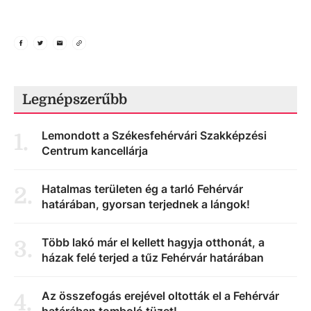
Legnépszerűbb
Lemondott a Székesfehérvári Szakképzési
1
.
Centrum kancellárja
Hatalmas területen ég a tarló Fehérvár
2
.
határában, gyorsan terjednek a lángok!
Több lakó már el kellett hagyja otthonát, a
3
.
házak felé terjed a tűz Fehérvár határában
Az összefogás erejével oltották el a Fehérvár
4
.
határában tomboló tüzet!