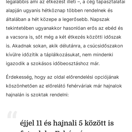
legalábbis ami az étkezést illeti –, a cég tapasztalatai
alapján ugyanis hétköznap többen rendelnek és
általában a hét közepe a legerősebb. Napszak
tekintetében ugyanakkor hasonlóan erős az ebéd és
a vacsora is, sőt még a két étkezés közötti időszak
is. Akadnak sokan, akik délutánra, a csúcsidőszakon
kívülre időzítik a táplálkozásukat, nem mindenki
igazodik a szokásos időbeosztáshoz már.
Érdekesség, hogy az oldal előrendelési opciójának
köszönhetően az előrelátó fehérváriak már hajnalok
hajnalán is szoktak rendelni:
éjjel 11 és hajnali 5 között is