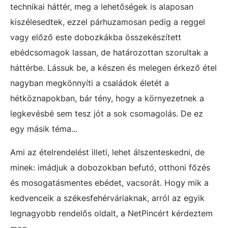
technikai háttér, meg a lehetőségek is alaposan
kiszélesedtek, ezzel párhuzamosan pedig a reggel
vagy előző este dobozkákba összekészített
ebédcsomagok lassan, de határozottan szorultak a
háttérbe. Lássuk be, a készen és melegen érkező étel
nagyban megkönnyíti a családok életét a
hétköznapokban, bár tény, hogy a környezetnek a
legkevésbé sem tesz jót a sok csomagolás. De ez
egy másik téma...
Ami az ételrendelést illeti, lehet álszenteskedni, de
minek: imádjuk a dobozokban befutó, otthoni főzés
és mosogatásmentes ebédet, vacsorát. Hogy mik a
kedvenceik a székesfehérváriaknak, arról az egyik
legnagyobb rendelős oldalt, a NetPincért kérdeztem