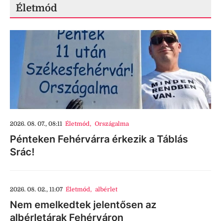
Életmód
2026. 08. 07., 08:11
Életmód
,
Országalma
Pénteken Fehérvárra érkezik a Táblás
Srác!
2026. 08. 02., 11:07
Életmód
,
albérlet
Nem emelkedtek jelentősen az
albérletárak Fehérváron