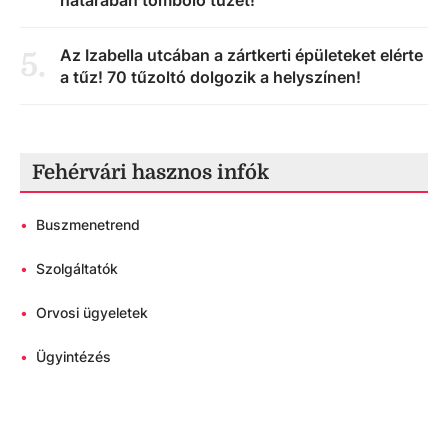
Az Izabella utcában a zártkerti épületeket elérte
5
.
a tűz! 70 tűzoltó dolgozik a helyszínen!
Fehérvári hasznos infók
•
Buszmenetrend
•
Szolgáltatók
•
Orvosi ügyeletek
•
Ügyintézés