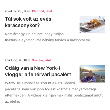
2024. 12. 28., 17:48
Életmód
,
étel
Túl sok volt az evés
karácsonykor?
Nem árt egy kis szünet, hogy tudjon
tisztulni a gyomor. Íme néhány tanács a háziorvostól.
2025. 06. 12., 18:13
Gasztro
,
étel
Odáig van a New York-i
vlogger a fehérvári pacalért
WithWIllie elmondása szerint a Petz Söröző
pacaljánál nem sok jobb fogást kóstolt a magyarországi
éttermekben. A videós kis híján maximális pontszámot adott
az ételre.