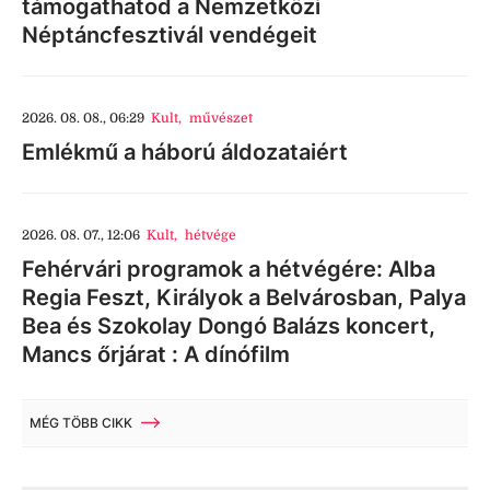
támogathatod a Nemzetközi
Néptáncfesztivál vendégeit
2026. 08. 08., 06:29
Kult
,
művészet
Emlékmű a háború áldozataiért
2026. 08. 07., 12:06
Kult
,
hétvége
Fehérvári programok a hétvégére: Alba
Regia Feszt, Királyok a Belvárosban, Palya
Bea és Szokolay Dongó Balázs koncert,
Mancs őrjárat : A dínófilm
MÉG TÖBB CIKK