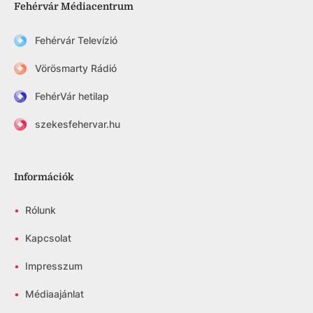
Fehérvár Médiacentrum
Fehérvár Televízió
Vörösmarty Rádió
FehérVár hetilap
szekesfehervar.hu
Információk
•
Rólunk
•
Kapcsolat
•
Impresszum
•
Médiaajánlat