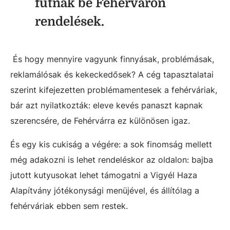
futnak be Fehérváron
rendelések.
És hogy mennyire vagyunk finnyásak, problémásak,
reklamálósak és kekeckedősek? A cég tapasztalatai
szerint kifejezetten problémamentesek a fehérváriak,
bár azt nyilatkozták: eleve kevés panaszt kapnak
szerencsére, de Fehérvárra ez különösen igaz.
És egy kis cukiság a végére: a sok finomság mellett
még adakozni is lehet rendeléskor az oldalon: bajba
jutott kutyusokat lehet támogatni a Vigyél Haza
Alapítvány jótékonysági menüjével, és állítólag a
fehérváriak ebben sem restek.