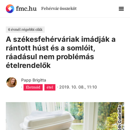
fmc.hu
Fehérvár összeköt
6 évnél régebbi cikk
A székesfehérváriak imádják a
rántott húst és a somlóit,
ráadásul nem problémás
ételrendelők
Papp Brigitta
·
·
2019. 10. 08., 11:10
Életmód
étel
Tóth Gabriella