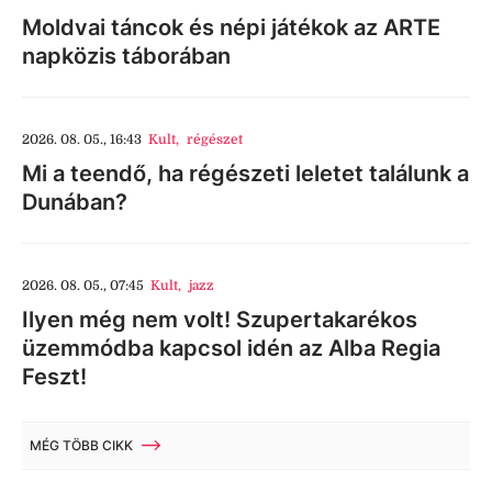
Moldvai táncok és népi játékok az ARTE
napközis táborában
2026. 08. 05., 16:43
Kult
,
régészet
Mi a teendő, ha régészeti leletet találunk a
Dunában?
2026. 08. 05., 07:45
Kult
,
jazz
Ilyen még nem volt! Szupertakarékos
üzemmódba kapcsol idén az Alba Regia
Feszt!
MÉG TÖBB CIKK