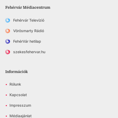
Fehérvár Médiacentrum
Fehérvár Televízió
Vörösmarty Rádió
FehérVár hetilap
szekesfehervar.hu
Információk
•
Rólunk
•
Kapcsolat
•
Impresszum
•
Médiaajánlat