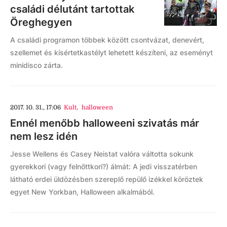
családi délutánt tartottak
Öreghegyen
A családi programon többek között csontvázat, denevért,
szellemet és kísértetkastélyt lehetett készíteni, az eseményt
minidisco zárta.
2017. 10. 31., 17:06
Kult
,
halloween
Ennél menőbb halloweeni szivatás már
nem lesz idén
Jesse Wellens és Casey Neistat valóra váltotta sokunk
gyerekkori (vagy felnőttkori?) álmát: A jedi visszatérben
látható erdei üldözésben szereplő repülő izékkel köröztek
egyet New Yorkban, Halloween alkalmából.