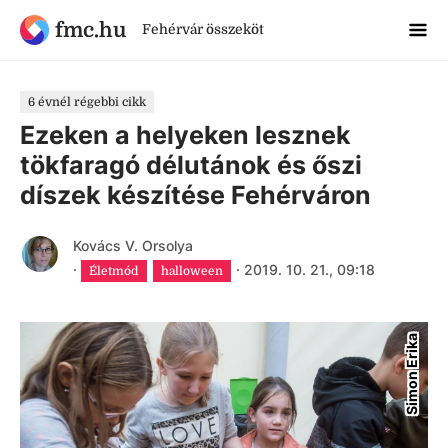
fmc.hu
Fehérvár összeköt
6 évnél régebbi cikk
Ezeken a helyeken lesznek
tökfaragó délutánok és őszi
díszek készítése Fehérváron
Kovács V. Orsolya
·
·
2019. 10. 21., 09:18
Életmód
halloween
Simon Erika