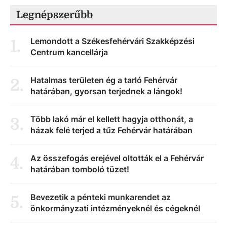
Legnépszerűbb
Lemondott a Székesfehérvári Szakképzési
1
.
Centrum kancellárja
Hatalmas területen ég a tarló Fehérvár
2
.
határában, gyorsan terjednek a lángok!
Több lakó már el kellett hagyja otthonát, a
3
.
házak felé terjed a tűz Fehérvár határában
Az összefogás erejével oltották el a Fehérvár
4
.
határában tomboló tüzet!
Bevezetik a pénteki munkarendet az
5
.
önkormányzati intézményeknél és cégeknél