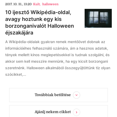
2017. 10. 31., 13:20
Kult
,
halloween
10 ijesztő Wikipédia-oldal,
avagy hoztunk egy kis
borzonganivalót Halloween
éjszakájára
A Wikipédia-oldalak gyakran remek mentőövet dobnak az
információéhes felhasználó számára, ám a hasznos adatok,
tények mellett kínos meglepetésekkel is tudnak szolgálni, és
akkor sem kell messzire mennünk, ha egy kicsit borzongani
szeretnénk. Halloween alkalmából összegyűjtöttünk tíz olyan
szócikket,...
Továbbiak betöltése
Ajánlj nekem cikket