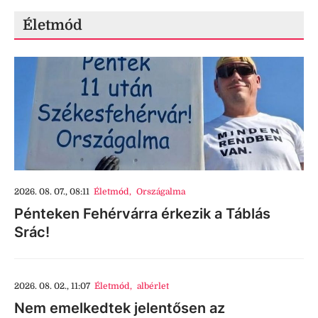
Életmód
2026. 08. 07., 08:11
Életmód
,
Országalma
Pénteken Fehérvárra érkezik a Táblás
Srác!
2026. 08. 02., 11:07
Életmód
,
albérlet
Nem emelkedtek jelentősen az