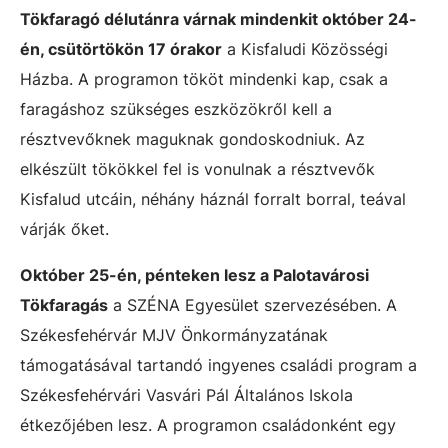
Tökfaragó délutánra várnak mindenkit október 24-
én, csütörtökön 17 órakor
a Kisfaludi Közösségi
Házba. A programon tököt mindenki kap, csak a
faragáshoz szükséges eszközökről kell a
résztvevőknek maguknak gondoskodniuk. Az
elkészült tökökkel fel is vonulnak a résztvevők
Kisfalud utcáin, néhány háznál forralt borral, teával
várják őket.
Október 25-én, pénteken lesz a Palotavárosi
Tökfaragás
a SZÉNA Egyesület szervezésében. A
Székesfehérvár MJV Önkormányzatának
támogatásával tartandó ingyenes családi program a
Székesfehérvári Vasvári Pál Általános Iskola
étkezőjében lesz. A programon családonként egy