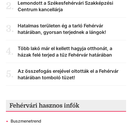
Lemondott a Székesfehérvári Szakképzési
2
.
Centrum kancellárja
Hatalmas területen ég a tarló Fehérvár
3
.
határában, gyorsan terjednek a lángok!
Több lakó már el kellett hagyja otthonát, a
4
.
házak felé terjed a tűz Fehérvár határában
Az összefogás erejével oltották el a Fehérvár
5
.
határában tomboló tüzet!
Fehérvári hasznos infók
•
Buszmenetrend