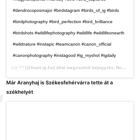
#dendrocoposmajor #birdstagram #birds_of_ig #birds
#birdphotography #bird_perfection #bird_brilliance
#birdshots #wildlifephotography #wildlife #wildlifeonearth
#wildnature #instapic #teamcanon #canon_official
#canonphotography #instagood #ig_myshot #igdaily
Lîz ??
(@lizart.ig.hu) által megosztott bejegyzés,
Nov 5., 2019, időpont: 5:15 (PST időzóna szerint)
Már Aranyhaj is Székesfehérvárra tette át a
székhelyét