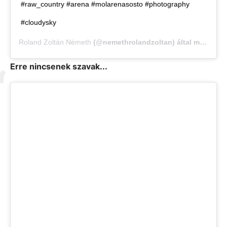
#raw_country #arena #molarenasosto #photography
#cloudysky
Roland Zoltán Németh
(@nemethrolandzoltan) által megosztott bejegyzés,
Erre nincsenek szavak...