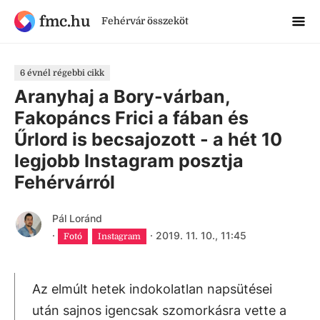
fmc.hu
Fehérvár összeköt
6 évnél régebbi cikk
Aranyhaj a Bory-várban,
Fakopáncs Frici a fában és
Űrlord is becsajozott - a hét 10
legjobb Instagram posztja
Fehérvárról
Pál Loránd
·
·
2019. 11. 10., 11:45
Fotó
Instagram
Az elmúlt hetek indokolatlan napsütései
után sajnos igencsak szomorkásra vette a