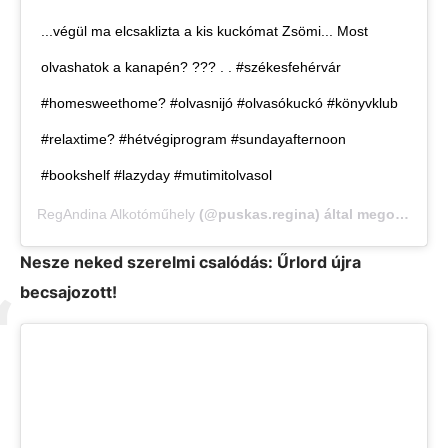
...végül ma elcsaklizta a kis kuckómat Zsömi... Most
olvashatok a kanapén? ??? . . #székesfehérvár
#homesweethome? #olvasnijó #olvasókuckó #könyvklub
#relaxtime? #hétvégiprogram #sundayafternoon
#bookshelf #lazyday #mutimitolvasol
RegAndina Alkotóműhely
(@puskas.regina) által megosztott bejegyzés,
Nesze neked szerelmi csalódás: Űrlord újra
becsajozott!