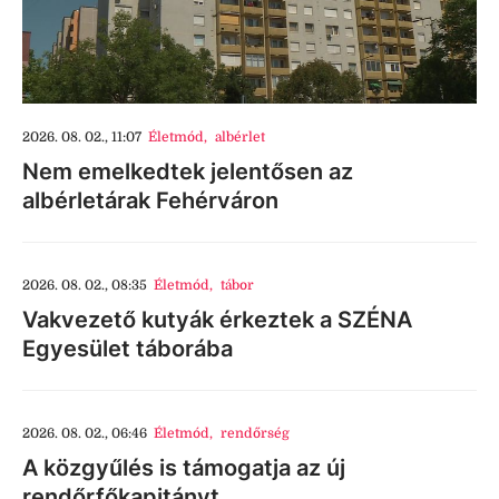
2026. 08. 02., 11:07
Életmód
,
albérlet
Nem emelkedtek jelentősen az
albérletárak Fehérváron
2026. 08. 02., 08:35
Életmód
,
tábor
Vakvezető kutyák érkeztek a SZÉNA
Egyesület táborába
2026. 08. 02., 06:46
Életmód
,
rendőrség
A közgyűlés is támogatja az új
rendőrfőkapitányt