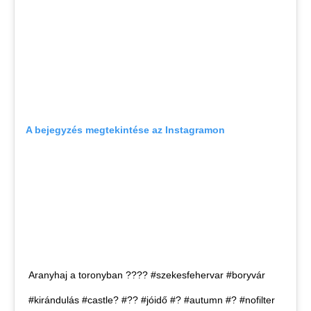
A bejegyzés megtekintése az Instagramon
Aranyhaj a toronyban ???? #szekesfehervar #boryvár
#kirándulás #castle? #?? #jóidő #? #autumn #? #nofilter