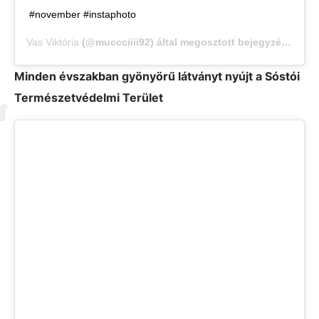
#november #instaphoto
Vas Viktória
(@muccciiii92) által megosztott bejegyzés,
Nov 6
Minden évszakban gyönyörű látványt nyújt a Sóstói
Természetvédelmi Terület