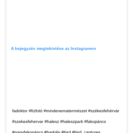
A bejegyzés megtekintése az Instagramon
fadoktor #lízfotó #mindenematermészet #székesfehérvár
#szekesfehervar #halesz #haleszpark #fakopáncs
#nagyfakopáncs #harkály #bird #bird_captures