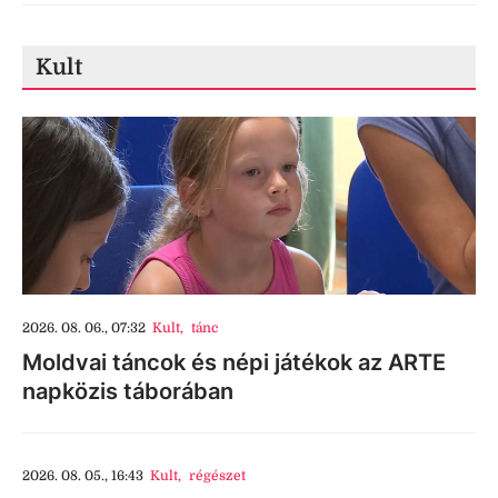
Kult
2026. 08. 06., 07:32
Kult
,
tánc
Moldvai táncok és népi játékok az ARTE
napközis táborában
2026. 08. 05., 16:43
Kult
,
régészet