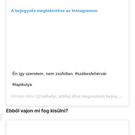
A bejegyzés megtekintése az Instagramon
Én így szeretem, nem zsúfoltan. #székesfehérvár
#tapikutya
Mihályi Attila
(@mihalyi_attila) által megosztott bejegyzés,
No
Ebből vajon mi fog kisülni?