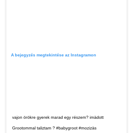
A bejegyzés megtekintése az Instagramon
vajon örökre gyerek marad egy részem? imàdott
Grootommal taliztam ? #babygroot #mozizàs