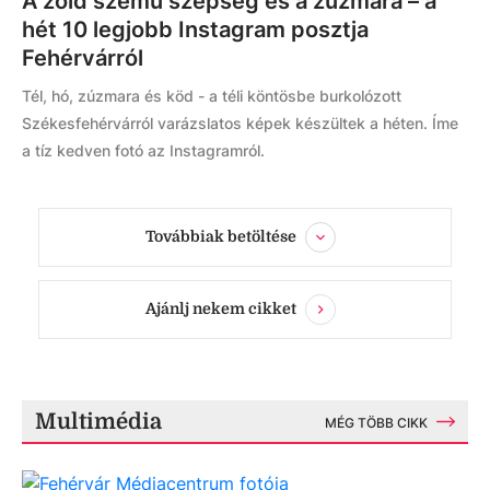
A zöld szemű szépség és a zúzmara – a
hét 10 legjobb Instagram posztja
Fehérvárról
Tél, hó, zúzmara és köd - a téli köntösbe burkolózott
Székesfehérvárról varázslatos képek készültek a héten. Íme
a tíz kedven fotó az Instagramról.
Továbbiak betöltése
Ajánlj nekem cikket
Multimédia
MÉG TÖBB CIKK