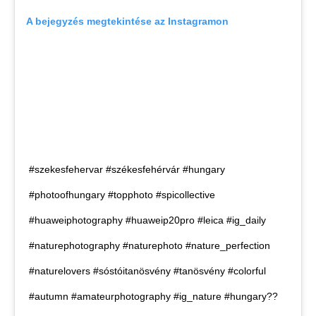
A bejegyzés megtekintése az Instagramon
#szekesfehervar #székesfehérvár #hungary
#photoofhungary #topphoto #spicollective
#huaweiphotography #huaweip20pro #leica #ig_daily
#naturephotography #naturephoto #nature_perfection
#naturelovers #sóstóitanösvény #tanösvény #colorful
#autumn #amateurphotography #ig_nature #hungary??