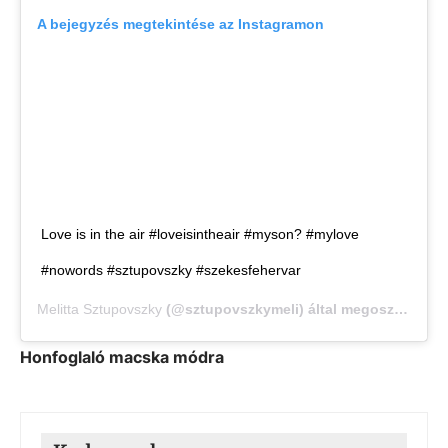
A bejegyzés megtekintése az Instagramon
Love is in the air #loveisintheair #myson? #mylove
#nowords #sztupovszky #szekesfehervar
Melitta Sztupovszky
(@sztupovszkymeli) által megosztott bejegyzés,
Honfoglaló macska módra