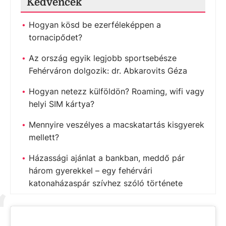
Kedvencek
Hogyan kösd be ezerféleképpen a
tornacipődet?
Az ország egyik legjobb sportsebésze
Fehérváron dolgozik: dr. Abkarovits Géza
Hogyan netezz külföldön? Roaming, wifi vagy
helyi SIM kártya?
Mennyire veszélyes a macskatartás kisgyerek
mellett?
Házassági ajánlat a bankban, meddő pár
három gyerekkel – egy fehérvári
katonaházaspár szívhez szóló története