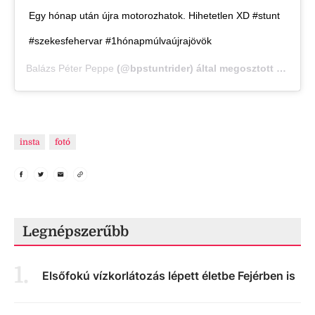
Egy hónap után újra motorozhatok. Hihetetlen XD #stunt
#szekesfehervar #1hónapmúlvaújrajövök
Balázs Péter Peppe
(@bpstuntrider) által megosztott bejegyzés,
insta
fotó
Legnépszerűbb
1
.
Elsőfokú vízkorlátozás lépett életbe Fejérben is