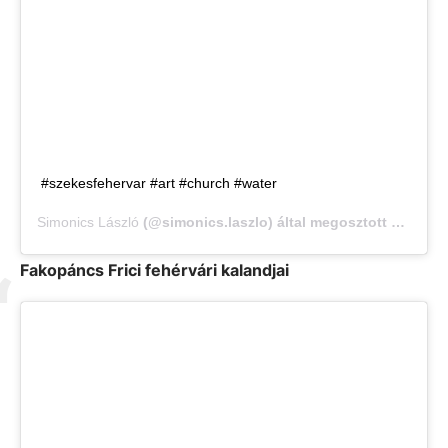
#szekesfehervar #art #church #water
Simonics László
(@simonics.laszlo) által megosztott bejegyzés,
Fakopáncs Frici fehérvári kalandjai