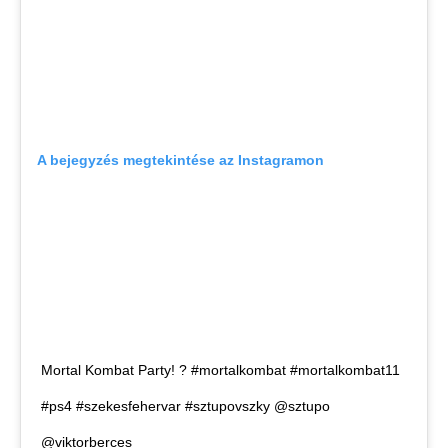
A bejegyzés megtekintése az Instagramon
Mortal Kombat Party! ? #mortalkombat #mortalkombat11
#ps4 #szekesfehervar #sztupovszky @sztupo
@viktorberces