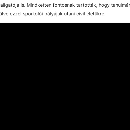
allgatója is. Mindketten fontosnak tartották, hogy tanulmá
lve ezzel sportolói pályájuk utáni civil életükre.