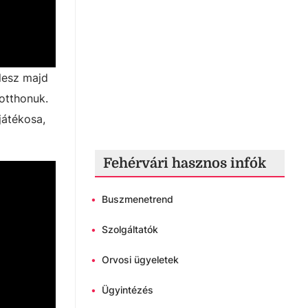
 lesz majd
 otthonuk.
játékosa,
Fehérvári hasznos infók
•
Buszmenetrend
•
Szolgáltatók
•
Orvosi ügyeletek
•
Ügyintézés