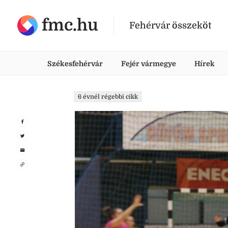
fmc.hu
Fehérvár összeköt
Székesfehérvár
Fejér vármegye
Hírek
6 évnél régebbi cikk