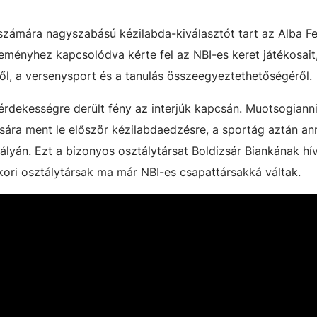
számára nagyszabású kézilabda-kiválasztót tart az Alba F
ményhez kapcsolódva kérte fel az NBI-es keret játékosait
ől, a versenysport és a tanulás összeegyeztethetőségéről.
g érdekességre derült fény az interjúk kapcsán. Muotsogian
tására ment le először kézilabdaedzésre, a sportág aztán an
ályán. Ezt a bizonyos osztálytársat Boldizsár Biankának hív
kori osztálytársak ma már NBI-es csapattársakká váltak.