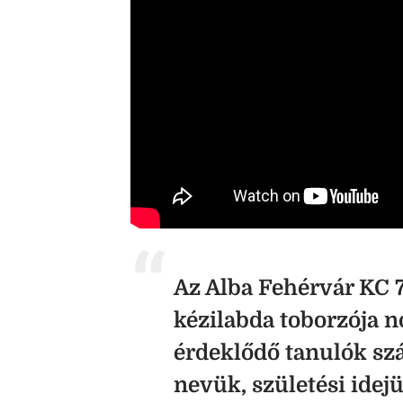
Az Alba Fehérvár KC 7
kézilabda toborzója n
érdeklődő tanulók szá
nevük, születési idejü