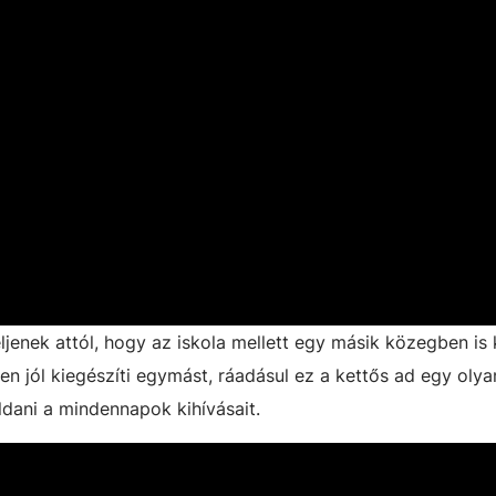
ljenek attól, hogy az iskola mellett egy másik közegben is 
en jól kiegészíti egymást, ráadásul ez a kettős ad egy olya
ldani a mindennapok kihívásait.