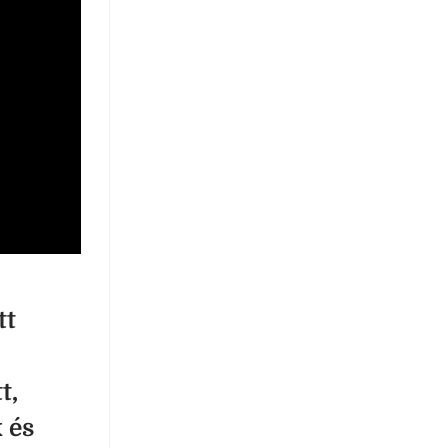
tt
t,
 és