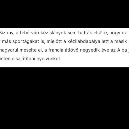
Bizony, a fehérvári kézislányok sem tudták elsőre, hogy ez
 más sportágakat is, mielőtt a kézilabdapálya lett a másik
gyarul mesélte el, a francia átlövő negyedik éve az Alba 
inten elsajátítani nyelvünket.