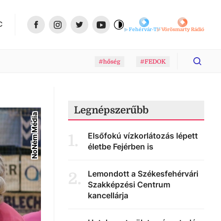
C
Fehérvár-TV
Vörösmarty Rádió
#hőség
#FEDOK
Legnépszerűbb
NoNém Média
Elsőfokú vízkorlátozás lépett
1
.
életbe Fejérben is
Lemondott a Székesfehérvári
2
.
Szakképzési Centrum
kancellárja