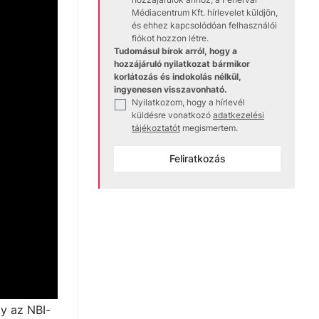
Médiacentrum Kft. hírlevelet küldjön,
és ehhez kapcsolódóan felhasználói
fiókot hozzon létre.
Tudomásul bírok arról, hogy a
hozzájáruló nyilatkozat bármikor
korlátozás és indokolás nélkül,
ingyenesen visszavonható.
Nyilatkozom, hogy a hírlevél
✓
küldésre vonatkozó
adatkezelési
tájékoztatót
megismertem.
Feliratkozás
gy az NBI-