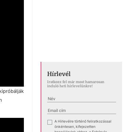
Hírlevél
Iratkozz fel már most hamarosan
induló heti hírlevelünkre!
kipróbálják
n
A Hírlevélre történő feliratkozással
✓
önkéntesen, kifejezetten
hozzájárulok ahhoz, a Fehérvár