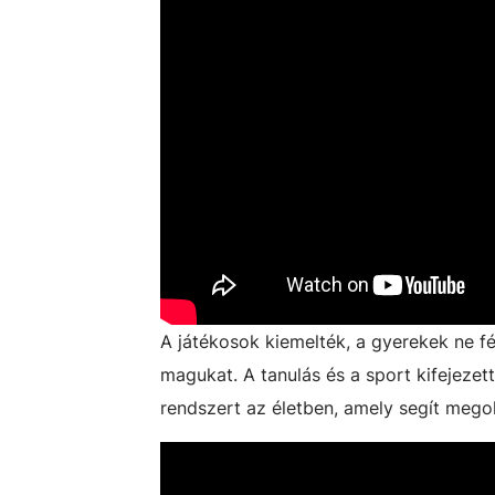
A játékosok kiemelték, a gyerekek ne fé
magukat. A tanulás és a sport kifejezett
rendszert az életben, amely segít mego