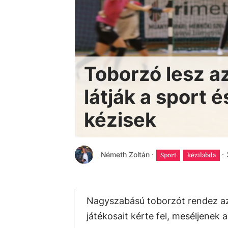
Toborzó lesz az
látják a sport 
kézisek
Németh Zoltán
·
·
Sport
kézilabda
Nagyszabású toborzót rendez az
játékosait kérte fel, meséljenek a