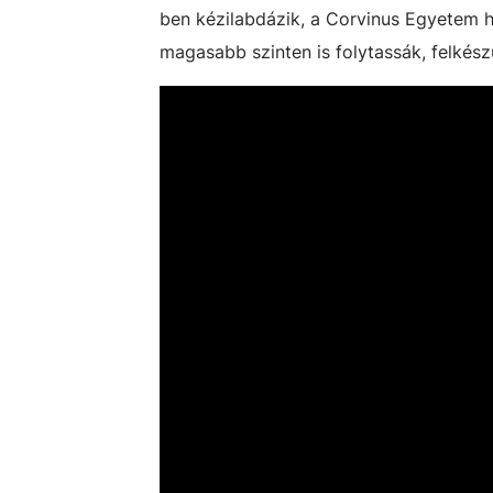
ben kézilabdázik, a Corvinus Egyetem h
magasabb szinten is folytassák, felkészü