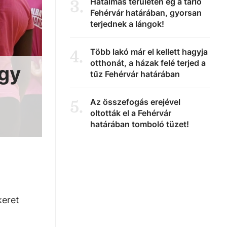
Hatalmas területen ég a tarló
3
.
Fehérvár határában, gyorsan
terjednek a lángok!
Több lakó már el kellett hagyja
4
.
otthonát, a házak felé terjed a
így
tűz Fehérvár határában
Az összefogás erejével
5
.
oltották el a Fehérvár
határában tomboló tüzet!
keret