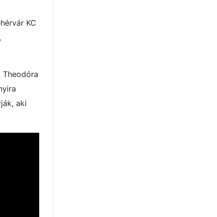
ehérvár KC
,
ni Theodóra
nyira
ják, aki