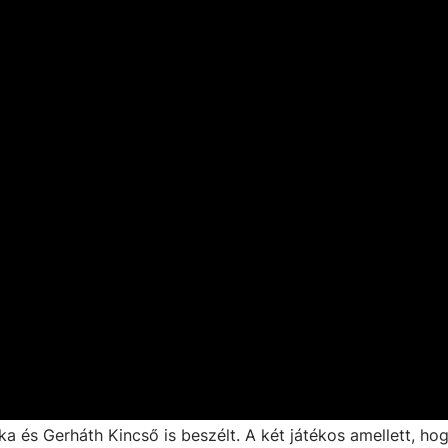
a és Gerháth Kincső is beszélt. A két játékos amellett, ho