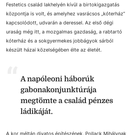
Festetics család lakhelyén kívül a birtokigazgatás
központja is volt, és amelyhez vasrácsos „kóterház”
kapcsolódott, udvarán a deressel. Az első dégi
uraság még itt, a mozgalmas gazdaság, a rabtartó
kóterház és a sokgyermekes jobbágyok sárból
készült házai közelségében élte az életét.
A napóleoni háborúk
gabonakonjunktúrája
megtömte a család pénzes
ládikáját.
A kor méltán divatos építészének, Pollack Mihálynak