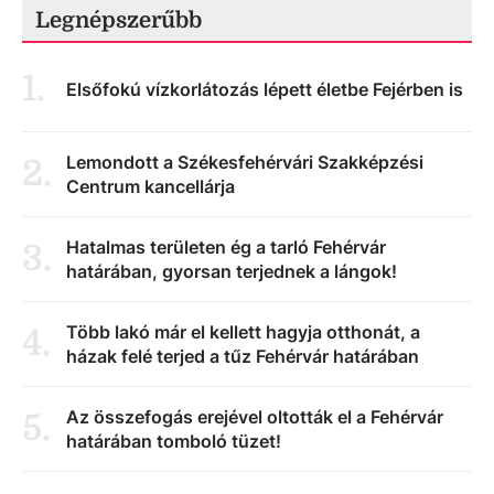
Legnépszerűbb
1
.
Elsőfokú vízkorlátozás lépett életbe Fejérben is
Lemondott a Székesfehérvári Szakképzési
2
.
Centrum kancellárja
Hatalmas területen ég a tarló Fehérvár
3
.
határában, gyorsan terjednek a lángok!
Több lakó már el kellett hagyja otthonát, a
4
.
házak felé terjed a tűz Fehérvár határában
Az összefogás erejével oltották el a Fehérvár
5
.
határában tomboló tüzet!