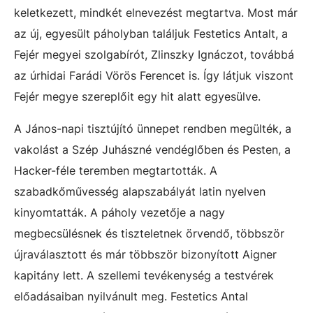
keletkezett, mindkét elnevezést megtartva. Most már
az új, egyesült páholyban találjuk Festetics Antalt, a
Fejér megyei szolgabírót, Zlinszky Ignáczot, továbbá
az úrhidai Farádi Vörös Ferencet is. Így látjuk viszont
Fejér megye szereplőit egy hit alatt egyesülve.
A János-napi tisztújító ünnepet rendben megülték, a
vakolást a Szép Juhászné vendéglőben és Pesten, a
Hacker-féle teremben megtartották. A
szabadkőművesség alapszabályát latin nyelven
kinyomtatták. A páholy vezetője a nagy
megbecsülésnek és tiszteletnek örvendő, többször
újraválasztott és már többször bizonyított Aigner
kapitány lett. A szellemi tevékenység a testvérek
előadásaiban nyilvánult meg. Festetics Antal