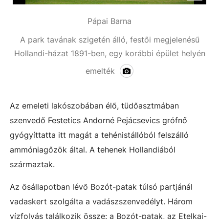
Pápai Barna
A park tavának szigetén álló, festői megjelenésű
Hollandi-házat 1891-ben, egy korábbi épület helyén
emelték
Az emeleti lakószobában élő, tüdőasztmában
szenvedő Festetics Andorné Pejácsevics grófnő
gyógyíttatta itt magát a tehénistállóból felszálló
ammóniagőzök által. A tehenek Hollandiából
származtak.
Az ősállapotban lévő Bozót-patak túlsó partjánál
vadaskert szolgálta a vadászszenvedélyt. Három
vízfolyás találkozik össze: a Bozót-patak, az Etelkai-