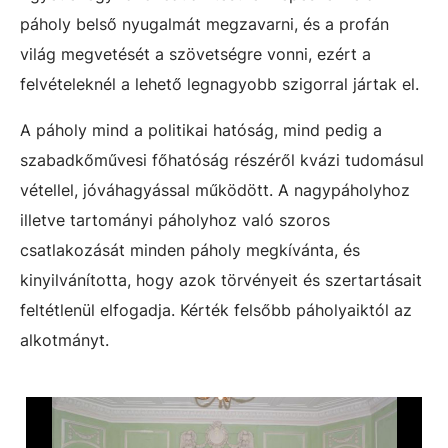
páholy belső nyugalmát megzavarni, és a profán
világ megvetését a szövetségre vonni, ezért a
felvételeknél a lehető legnagyobb szigorral jártak el.
A páholy mind a politikai hatóság, mind pedig a
szabadkőművesi főhatóság részéről kvázi tudomásul
vétellel, jóváhagyással működött. A nagypáholyhoz
illetve tartományi páholyhoz való szoros
csatlakozását minden páholy megkívánta, és
kinyilvánította, hogy azok törvényeit és szertartásait
feltétlenül elfogadja. Kérték felsőbb páholyaiktól az
alkotmányt.