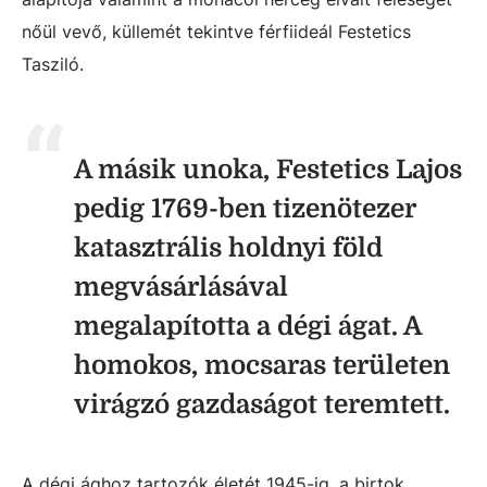
nőül vevő, küllemét tekintve férfiideál Festetics
Tasziló.
A másik unoka, Festetics Lajos
pedig 1769-ben tizenötezer
katasztrális holdnyi föld
megvásárlásával
megalapította a dégi ágat. A
homokos, mocsaras területen
virágzó gazdaságot teremtett.
A dégi ághoz tartozók életét 1945-ig, a birtok