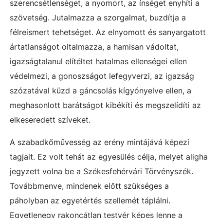
szerencsétlenséget, a nyomort, az ínséget enyhíti a
szövetség. Jutalmazza a szorgalmat, buzdítja a
félreismert tehetséget. Az elnyomott és sanyargatott
ártatlanságot oltalmazza, a hamisan vádoltat,
igazságtalanul elítéltet hatalmas ellenségei ellen
védelmezi, a gonoszságot lefegyverzi, az igazság
szózatával küzd a gáncsolás kígyónyelve ellen, a
meghasonlott barátságot kibékíti és megszelídíti az
elkeseredett szíveket.
A szabadkőművesség az erény mintájává képezi
tagjait. Ez volt tehát az egyesülés célja, melyet aligha
jegyzett volna be a Székesfehérvári Törvényszék.
Továbbmenve, mindenek előtt szükséges a
páholyban az egyetértés szellemét táplálni.
Egyetlenegy rakoncátlan testvér képes lenne a