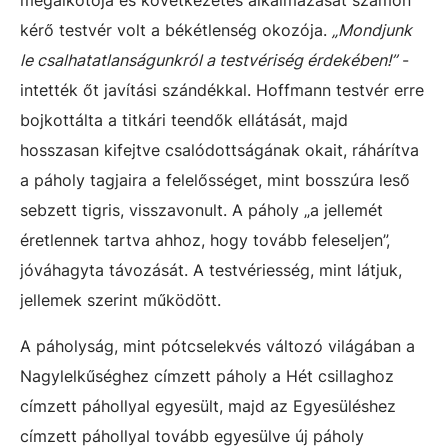
megalkotója és következetes alkalmazását számon
kérő testvér volt a békétlenség okozója.
„Mondjunk
le csalhatatlanságunkról a testvériség érdekében!”
-
intették őt javítási szándékkal. Hoffmann testvér erre
bojkottálta a titkári teendők ellátását, majd
hosszasan kifejtve csalódottságának okait, ráhárítva
a páholy tagjaira a felelősséget, mint bosszúra leső
sebzett tigris, visszavonult. A páholy „a jellemét
éretlennek tartva ahhoz, hogy tovább feleseljen”,
jóváhagyta távozását. A testvériesség, mint látjuk,
jellemek szerint működött.
A páholyság, mint pótcselekvés változó világában a
Nagylelkűséghez címzett páholy a Hét csillaghoz
címzett páhollyal egyesült, majd az Egyesüléshez
címzett páhollyal tovább egyesülve új páholy