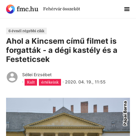
fmc.hu
Fehérvár összeköt
6 évnél régebbi cikk
Ahol a Kincsem című filmet is
forgatták - a dégi kastély és a
Festeticsek
Séllei Erzsébet
·
·
2020. 04. 19., 11:55
Kult
értékeink
Pápai Barna