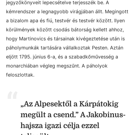
jegyzőkönyveit lepecsételve terjesszék be. A
kémrendszer a legnagyobb virágjában állt. Megingott
a bizalom apa és fiú, testvér és testvér között. Ilyen
körülmények között csodás bátorság kellett ahhoz,
hogy Martinovics és társainak kivégeztetése után is
páholymunkák tartására vállalkoztak Pesten. Aztán
eljött 1795. június 6-a, és a szabadkőművesség a
monarchiában végleg megszűnt. A páholyok
feloszlottak.
„Az Alpesektől a Kárpátokig
megült a csend.” A Jakobinus-
hajsza igazi célja ezzel