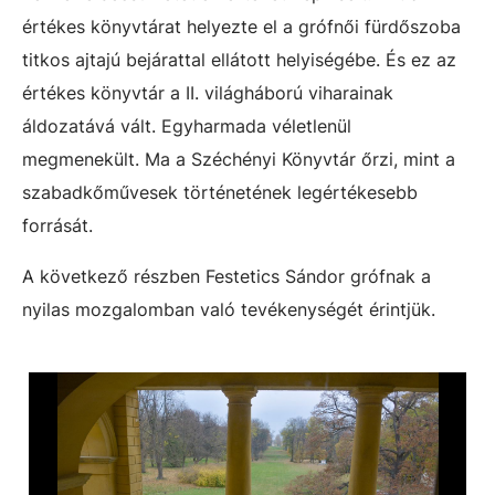
értékes könyvtárat helyezte el a grófnői fürdőszoba
titkos ajtajú bejárattal ellátott helyiségébe. És ez az
értékes könyvtár a II. világháború viharainak
áldozatává vált. Egyharmada véletlenül
megmenekült. Ma a Széchényi Könyvtár őrzi, mint a
szabadkőművesek történetének legértékesebb
forrását.
A következő részben Festetics Sándor grófnak a
nyilas mozgalomban való tevékenységét érintjük.