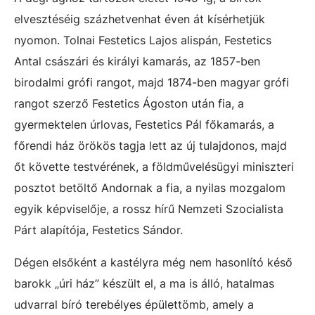
elvesztéséig százhetvenhat éven át kísérhetjük
nyomon. Tolnai Festetics Lajos alispán, Festetics
Antal császári és királyi kamarás, az 1857-ben
birodalmi grófi rangot, majd 1874-ben magyar grófi
rangot szerző Festetics Ágoston után fia, a
gyermektelen úrlovas, Festetics Pál főkamarás, a
főrendi ház örökös tagja lett az új tulajdonos, majd
őt követte testvérének, a földművelésügyi miniszteri
posztot betöltő Andornak a fia, a nyilas mozgalom
egyik képviselője, a rossz hírű Nemzeti Szocialista
Párt alapítója, Festetics Sándor.
Dégen elsőként a kastélyra még nem hasonlító késő
barokk „úri ház” készült el, a ma is álló, hatalmas
udvarral bíró terebélyes épülettömb, amely a