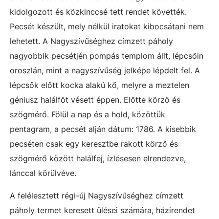
kidolgozott és közkinccsé tett rendet követték.
Pecsét készült, mely nélkül iratokat kibocsátani nem
lehetett. A Nagyszívűséghez címzett páholy
nagyobbik pecsétjén pompás templom állt, lépcsőin
oroszlán, mint a nagyszívűség jelképe lépdelt fel. A
lépcsők előtt kocka alakú kő, melyre a meztelen
géniusz halálfőt vésett éppen. Előtte körző és
szögmérő. Fölül a nap és a hold, közöttük
pentagram, a pecsét alján dátum: 1786. A kisebbik
pecséten csak egy keresztbe rakott körző és
szögmérő között halálfej, ízlésesen elrendezve,
lánccal körülvéve.
A felélesztett régi-új Nagyszívűséghez címzett
páholy termet keresett ülései számára, házirendet