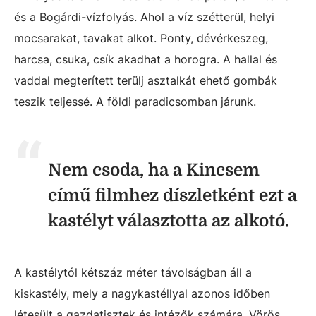
és a Bogárdi-vízfolyás. Ahol a víz szétterül, helyi
mocsarakat, tavakat alkot. Ponty, dévérkeszeg,
harcsa, csuka, csík akadhat a horogra. A hallal és
vaddal megterített terülj asztalkát ehető gombák
teszik teljessé. A földi paradicsomban járunk.
Nem csoda, ha a Kincsem
című filmhez díszletként ezt a
kastélyt választotta az alkotó.
A kastélytól kétszáz méter távolságban áll a
kiskastély, mely a nagykastéllyal azonos időben
létesült a gazdatisztek és intézők számára. Vörös