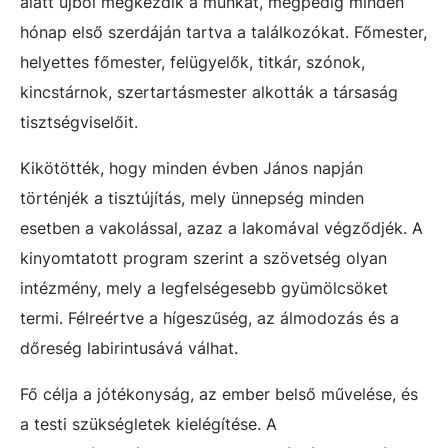
alatt újból megkezdik a munkát, mégpedig minden
hónap első szerdáján tartva a találkozókat. Főmester,
helyettes főmester, felügyelők, titkár, szónok,
kincstárnok, szertartásmester alkották a társaság
tisztségviselőit.
Kikötötték, hogy minden évben János napján
történjék a tisztújítás, mely ünnepség minden
esetben a vakolással, azaz a lakomával végződjék. A
kinyomtatott program szerint a szövetség olyan
intézmény, mely a legfelségesebb gyümölcsöket
termi. Félreértve a hígeszűség, az álmodozás és a
dőreség labirintusává válhat.
Fő célja a jótékonyság, az ember belső művelése, és
a testi szükségletek kielégítése. A