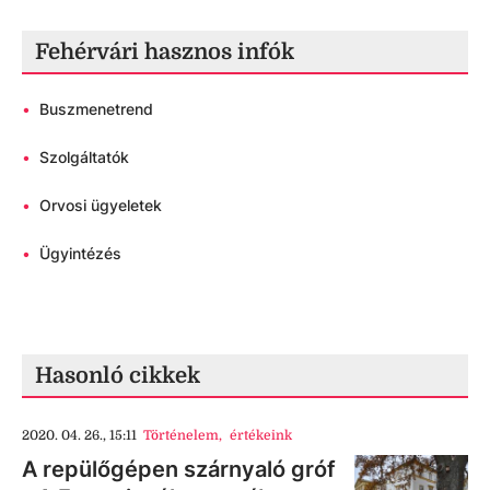
Fehérvári hasznos infók
•
Buszmenetrend
•
Szolgáltatók
•
Orvosi ügyeletek
•
Ügyintézés
Hasonló cikkek
2020. 04. 26., 15:11
Történelem
,
értékeink
A repülőgépen szárnyaló gróf