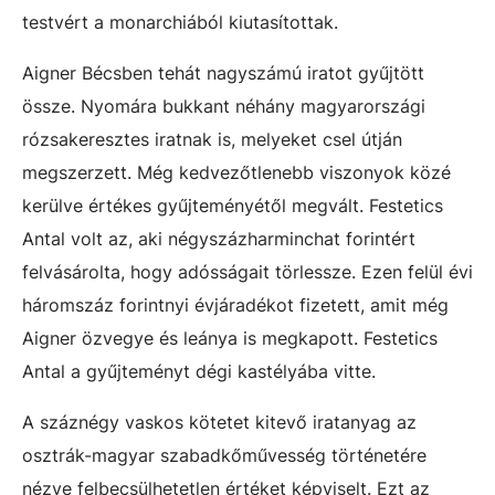
testvért a monarchiából kiutasítottak.
Aigner Bécsben tehát nagyszámú iratot gyűjtött
össze. Nyomára bukkant néhány magyarországi
rózsakeresztes iratnak is, melyeket csel útján
megszerzett. Még kedvezőtlenebb viszonyok közé
kerülve értékes gyűjteményétől megvált. Festetics
Antal volt az, aki négyszázharminchat forintért
felvásárolta, hogy adósságait törlessze. Ezen felül évi
háromszáz forintnyi évjáradékot fizetett, amit még
Aigner özvegye és leánya is megkapott. Festetics
Antal a gyűjteményt dégi kastélyába vitte.
A száznégy vaskos kötetet kitevő iratanyag az
osztrák-magyar szabadkőművesség történetére
nézve felbecsülhetetlen értéket képviselt. Ezt az