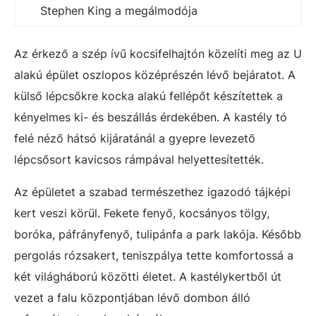
Stephen King a megálmodója
Az érkező a szép ívű kocsifelhajtón közelíti meg az U
alakú épület oszlopos középrészén lévő bejáratot. A
külső lépcsőkre kocka alakú fellépőt készítettek a
kényelmes ki- és beszállás érdekében. A kastély tó
felé néző hátsó kijáratánál a gyepre levezető
lépcsősort kavicsos rámpával helyettesítették.
Az épületet a szabad természethez igazodó tájképi
kert veszi körül. Fekete fenyő, kocsányos tölgy,
boróka, páfrányfenyő, tulipánfa a park lakója. Később
pergolás rózsakert, teniszpálya tette komfortossá a
két világháború közötti életet. A kastélykertből út
vezet a falu központjában lévő dombon álló