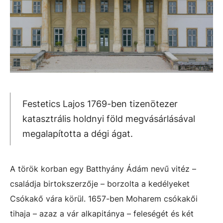
Festetics Lajos 1769-ben tizenötezer
katasztrális holdnyi föld megvásárlásával
megalapította a dégi ágat.
A török korban egy Batthyány Ádám nevű vitéz –
családja birtokszerzője – borzolta a kedélyeket
Csókakő vára körül. 1657-ben Moharem csókakői
tihaja – azaz a vár alkapitánya – feleségét és két