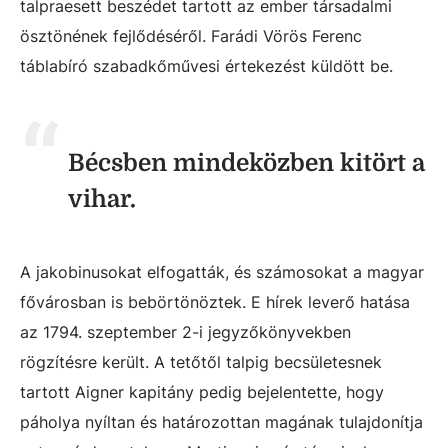
talpraesett beszédet tartott az ember társadalmi
ösztönének fejlődéséről. Farádi Vörös Ferenc
táblabíró szabadkőművesi értekezést küldött be.
Bécsben mindeközben kitört a
vihar.
A jakobinusokat elfogatták, és számosokat a magyar
fővárosban is bebörtönöztek. E hírek leverő hatása
az 1794. szeptember 2-i jegyzőkönyvekben
rögzítésre került. A tetőtől talpig becsületesnek
tartott Aigner kapitány pedig bejelentette, hogy
páholya nyíltan és határozottan magának tulajdonítja