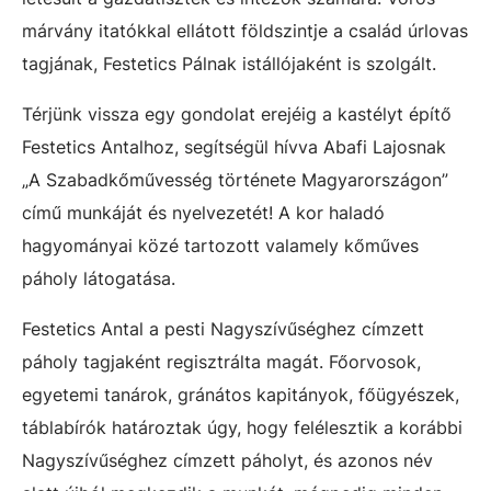
márvány itatókkal ellátott földszintje a család úrlovas
tagjának, Festetics Pálnak istállójaként is szolgált.
Térjünk vissza egy gondolat erejéig a kastélyt építő
Festetics Antalhoz, segítségül hívva Abafi Lajosnak
„A Szabadkőművesség története Magyarországon”
című munkáját és nyelvezetét! A kor haladó
hagyományai közé tartozott valamely kőműves
páholy látogatása.
Festetics Antal a pesti Nagyszívűséghez címzett
páholy tagjaként regisztrálta magát. Főorvosok,
egyetemi tanárok, gránátos kapitányok, főügyészek,
táblabírók határoztak úgy, hogy felélesztik a korábbi
Nagyszívűséghez címzett páholyt, és azonos név