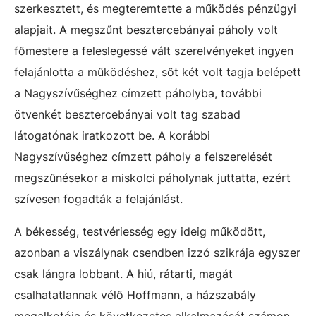
szerkesztett, és megteremtette a működés pénzügyi
alapjait. A megszűnt besztercebányai páholy volt
főmestere a feleslegessé vált szerelvényeket ingyen
felajánlotta a működéshez, sőt két volt tagja belépett
a Nagyszívűséghez címzett páholyba, további
ötvenkét besztercebányai volt tag szabad
látogatónak iratkozott be. A korábbi
Nagyszívűséghez címzett páholy a felszerelését
megszűnésekor a miskolci páholynak juttatta, ezért
szívesen fogadták a felajánlást.
A békesség, testvériesség egy ideig működött,
azonban a viszálynak csendben izzó szikrája egyszer
csak lángra lobbant. A hiú, rátarti, magát
csalhatatlannak vélő Hoffmann, a házszabály