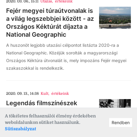
2020. 03. 06., 15:11
Utazás
,
értékeink
Fejér megyei túraútvonalak is
a világ legszebbjei között - az
Országos Kéktúrát díjazta a
National Geographic
A huszonöt legjobb utazási célpontot listázta 2020-ra a
National Geographic. Közéjük sorolták a magyarországi
Országos Kéktúra útvonalát is, mely impozáns Fejér megyei
szakaszokkal is rendelkezik.
2020. 09. 13., 14:38
Kult
,
értékeink
Legendás filmszínészek
vendégeskedtek az egykori
A tökéletes felhasználói élmény érdekében
abai kúriában
weboldalunkon sütiket használunk.
Rendben
Sütiszabályzat
Aba közepén áll a valamikor szebb napokat látott Zichy-