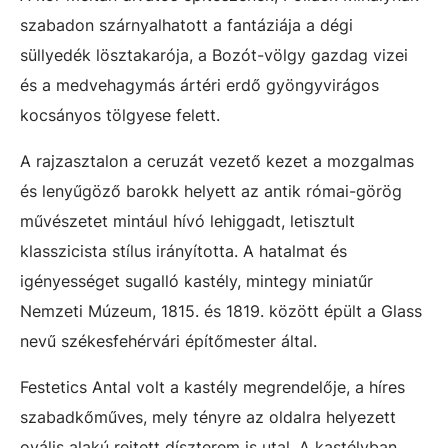
szabadon szárnyalhatott a fantáziája a dégi
süllyedék lösztakarója, a Bozót-völgy gazdag vizei
és a medvehagymás ártéri erdő gyöngyvirágos
kocsányos tölgyese felett.
A rajzasztalon a ceruzát vezető kezet a mozgalmas
és lenyűgöző barokk helyett az antik római-görög
művészetet mintául hívó lehiggadt, letisztult
klasszicista stílus irányította. A hatalmat és
igényességet sugalló kastély, mintegy miniatűr
Nemzeti Múzeum, 1815. és 1819. között épült a Glass
nevű székesfehérvári építőmester által.
Festetics Antal volt a kastély megrendelője, a híres
szabadkőműves, mely tényre az oldalra helyezett
ovális alakú rejtett díszterem is utal. A kastélyban