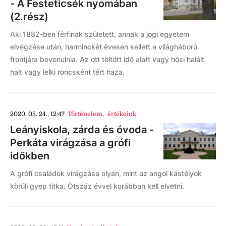
- A Festeticsék nyomában
(2.rész)
Aki 1882-ben férfinak született, annak a jogi egyetem
elvégzése után, harminckét évesen kellett a világháború
frontjára bevonulnia. Az ott töltött idő alatt vagy hősi halált
halt vagy lelki roncsként tért haza.
2020. 05. 24., 12:47
Történelem
,
értékeink
Leányiskola, zárda és óvoda -
Perkáta virágzása a grófi
időkben
A grófi családok virágzása olyan, mint az angol kastélyok
körüli gyep titka. Ötszáz évvel korábban kell elvetni.