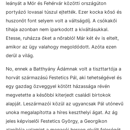
leányát a Mór és Fehérvár közötti országúton
portyázó lovasai túszul ejtették. Ezer kocka kősó és
huszonöt font selyem volt a váltságdíj. A csókakői
tihaja azonban nem iparkodott a kiváltásukkal.
Etesse, ruházza őket a nőrabló! Már két év is eltelt,
amikor az ügy valahogy megoldódott. Azóta ezen
derül a világ.
No, ennek a Batthyány Ádámnak volt a tiszttartója a
horvát származású Festetics Pál, aki tehetségével és
egy gazdag özveggyel kötött házassága révén
megvetette a későbbi kiterjedt családi birtokok
alapját. Leszármazói közül az ugyancsak Pál utónevű
unoka megalapította a híres keszthelyi ágat. Az ág
jeles képviselői Festetics György, a Georgikon
alapítója valamint a monacói herceg elvált feleségét