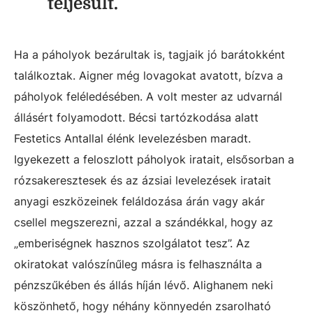
teljesült.
Ha a páholyok bezárultak is, tagjaik jó barátokként
találkoztak. Aigner még lovagokat avatott, bízva a
páholyok feléledésében. A volt mester az udvarnál
állásért folyamodott. Bécsi tartózkodása alatt
Festetics Antallal élénk levelezésben maradt.
Igyekezett a feloszlott páholyok iratait, elsősorban a
rózsakeresztesek és az ázsiai levelezések iratait
anyagi eszközeinek feláldozása árán vagy akár
csellel megszerezni, azzal a szándékkal, hogy az
„emberiségnek hasznos szolgálatot tesz”. Az
okiratokat valószínűleg másra is felhasználta a
pénzszűkében és állás híján lévő. Alighanem neki
köszönhető, hogy néhány könnyedén zsarolható