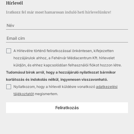
Hírlevél
Iratkozz fel már most hamarosan induló heti hírlevelünkre!
✓
A Hírlevélre történő feliratkozással önkéntesen, kifejezetten
hozzájárulok ahhoz, a Fehérvár Médiacentrum Kft. hírlevelet
küldjön, és ehhez kapcsolódóan felhasználói fiókot hozzon létre.
Tudomásul bírok arról, hogy a hozzájáruló nyilatkozat bármikor
korlátozás és indokolás nélkül, ingyenesen visszavonható.
✓
Nyilatkozom, hogy a hírlevél küldésre vonatkozó
adatkezelési
tájékoztatót
megismertem.
Feliratkozás