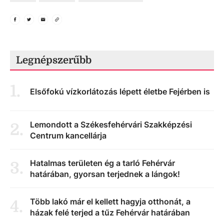
Legnépszerűbb
1
.
Elsőfokú vízkorlátozás lépett életbe Fejérben is
Lemondott a Székesfehérvári Szakképzési
2
.
Centrum kancellárja
Hatalmas területen ég a tarló Fehérvár
3
.
határában, gyorsan terjednek a lángok!
Több lakó már el kellett hagyja otthonát, a
4
.
házak felé terjed a tűz Fehérvár határában