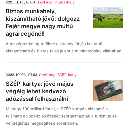
2021. 11. 15., 16:00
Gazdaság
,
munkahely
Biztos munkahely,
kiszámítható jövő: dolgozz
Fejér megye nagy múltú
agrárcégénél!
A mezőgazdaság területe a járvány idején is stabil,
kiszámítható és biztos talajt jelent a munkaerőpiac világában.
2022. 10. 06., 07:53
Gazdaság
,
SZÉP-kártya
SZÉP-kártya: jövő május
végéig lehet kedvező
adózással felhasználni
Mintegy 100 milliárd forint, a SZÉP-kártyák alszámláin
található alvópénz elköltését szorgalmaznák a turizmus és
vendéglátás megsegítése érdekében.