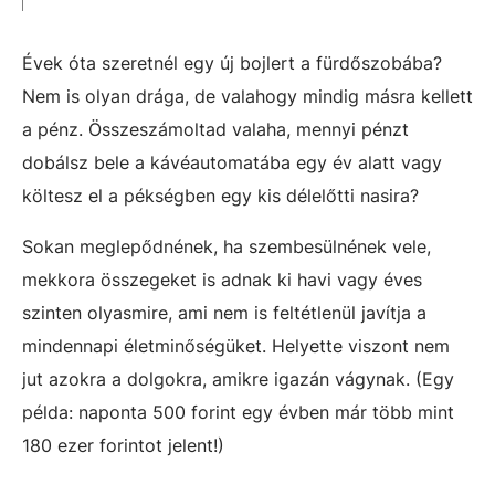
Évek óta szeretnél egy új bojlert a fürdőszobába?
Nem is olyan drága, de valahogy mindig másra kellett
a pénz. Összeszámoltad valaha, mennyi pénzt
dobálsz bele a kávéautomatába egy év alatt vagy
költesz el a pékségben egy kis délelőtti nasira?
Sokan meglepődnének, ha szembesülnének vele,
mekkora összegeket is adnak ki havi vagy éves
szinten olyasmire, ami nem is feltétlenül javítja a
mindennapi életminőségüket. Helyette viszont nem
jut azokra a dolgokra, amikre igazán vágynak. (Egy
példa: naponta 500 forint egy évben már több mint
180 ezer forintot jelent!)