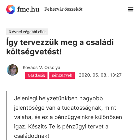
fmc.hu
Fehérvár összeköt
6 évnél régebbi cikk
Így tervezzük meg a családi
költségvetést!
Kovács V. Orsolya
·
·
2020. 05. 08., 13:27
Gazdaság
pénzügyek
Jelenlegi helyzetünkben nagyobb
jelentősége van a tudatosságnak, mint
valaha, és ez a pénzügyeinkre különösen
igaz. Készíts Te is pénzügyi tervet a
családodnak!