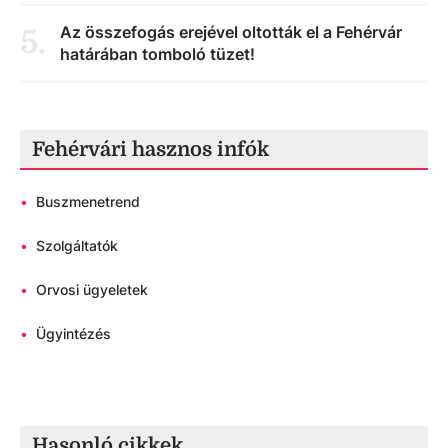
Az összefogás erejével oltották el a Fehérvár
5
.
határában tomboló tüzet!
Fehérvári hasznos infók
•
Buszmenetrend
•
Szolgáltatók
•
Orvosi ügyeletek
•
Ügyintézés
Hasonló cikkek