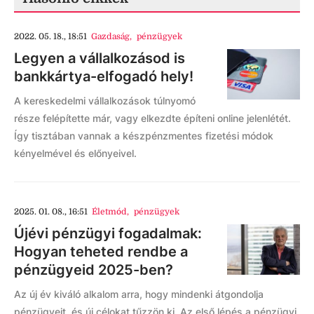
2022. 05. 18., 18:51
Gazdaság
,
pénzügyek
Legyen a vállalkozásod is
bankkártya-elfogadó hely!
A kereskedelmi vállalkozások túlnyomó
része felépítette már, vagy elkezdte építeni online jelenlétét.
Így tisztában vannak a készpénzmentes fizetési módok
kényelmével és előnyeivel.
2025. 01. 08., 16:51
Életmód
,
pénzügyek
Újévi pénzügyi fogadalmak:
Hogyan teheted rendbe a
pénzügyeid 2025-ben?
Az új év kiváló alkalom arra, hogy mindenki átgondolja
pénzügyeit, és új célokat tűzzön ki. Az első lépés a pénzügyi