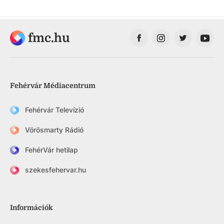
fmc.hu
Fehérvár Médiacentrum
Fehérvár Televízió
Vörösmarty Rádió
FehérVár hetilap
szekesfehervar.hu
Információk