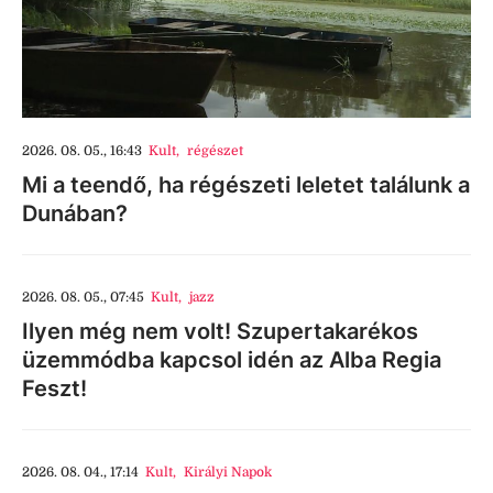
2026. 08. 05., 16:43
Kult
,
régészet
Mi a teendő, ha régészeti leletet találunk a
Dunában?
2026. 08. 05., 07:45
Kult
,
jazz
Ilyen még nem volt! Szupertakarékos
üzemmódba kapcsol idén az Alba Regia
Feszt!
2026. 08. 04., 17:14
Kult
,
Királyi Napok