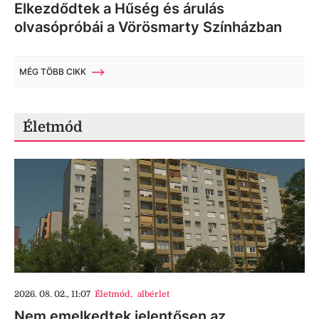
Elkezdődtek a Hűség és árulás
olvasópróbái a Vörösmarty Színházban
MÉG TÖBB CIKK
Életmód
2026. 08. 02., 11:07
Életmód
,
albérlet
Nem emelkedtek jelentősen az