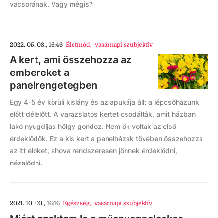
vacsorának. Vagy mégis?
2022. 05. 08., 16:46
Életmód
,
vasárnapi szubjektív
A kert, ami összehozza az
embereket a
panelrengetegben
Egy 4-5 év körüli kislány és az apukája állt a lépcsőházunk
előtt délelőtt. A varázslatos kertet csodálták, amit házban
lakó nyugdíjas hölgy gondoz. Nem ők voltak az első
érdeklődők. Ez a kis kert a panelházak tövében összehozza
az itt élőket, ahova rendszeresen jönnek érdeklődni,
nézelődni.
2021. 10. 03., 16:16
Egészség
,
vasárnapi szubjektív