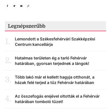
Legnépszerűbb
Lemondott a Székesfehérvári Szakképzési
1
.
Centrum kancellárja
Hatalmas területen ég a tarló Fehérvár
2
.
határában, gyorsan terjednek a lángok!
Több lakó már el kellett hagyja otthonát, a
3
.
házak felé terjed a tűz Fehérvár határában
Az összefogás erejével oltották el a Fehérvár
4
.
határában tomboló tüzet!