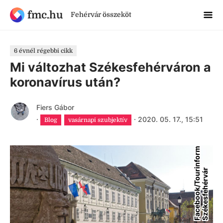
fmc.hu
Fehérvár összeköt
6 évnél régebbi cikk
Mi változhat Székesfehérváron a
koronavírus után?
Fiers Gábor
·
·
2020. 05. 17., 15:51
Blog
vasárnapi szubjektív
F
a
c
e
b
o
o
k
/
T
o
u
r
n
f
o
r
m
S
z
é
k
e
s
f
e
h
é
r
v
á
i
r