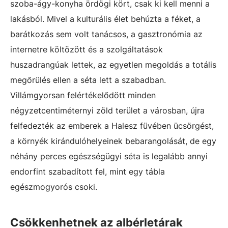
szoba-ágy-konyha ördögi kört, csak ki kell menni a
lakásból. Mivel a kulturális élet behúzta a féket, a
barátkozás sem volt tanácsos, a gasztronómia az
internetre költözött és a szolgáltatások
huszadrangúak lettek, az egyetlen megoldás a totális
megőrülés ellen a séta lett a szabadban.
Villámgyorsan felértékelődött minden
négyzetcentiméternyi zöld terület a városban, újra
felfedezték az emberek a Halesz füvében ücsörgést,
a környék kirándulóhelyeinek bebarangolását, de egy
néhány perces egészségügyi séta is legalább annyi
endorfint szabadított fel, mint egy tábla
egészmogyorós csoki.
Csökkenhetnek az albérletárak