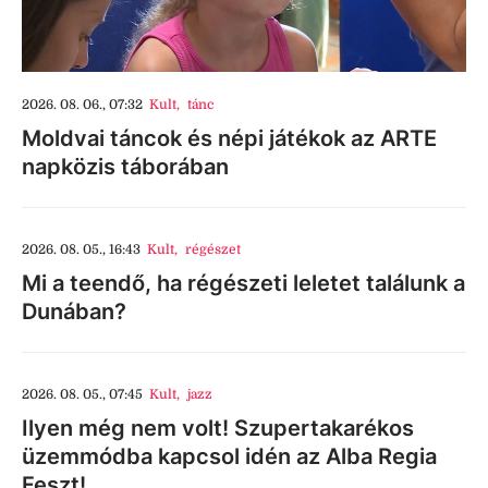
2026. 08. 06., 07:32
Kult
,
tánc
Moldvai táncok és népi játékok az ARTE
napközis táborában
2026. 08. 05., 16:43
Kult
,
régészet
Mi a teendő, ha régészeti leletet találunk a
Dunában?
2026. 08. 05., 07:45
Kult
,
jazz
Ilyen még nem volt! Szupertakarékos
üzemmódba kapcsol idén az Alba Regia
Feszt!