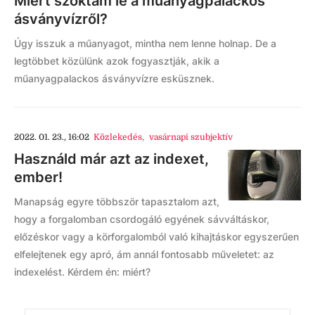
Miért szoktam le a műanyagpalackos
ásványvízről?
Úgy isszuk a műanyagot, mintha nem lenne holnap. De a
legtöbbet közülünk azok fogyasztják, akik a
műanyagpalackos ásványvízre esküsznek.
2022. 01. 23., 16:02
Közlekedés
,
vasárnapi szubjektív
Használd már azt az indexet,
ember!
Manapság egyre többször tapasztalom azt,
hogy a forgalomban csordogáló egyének sávváltáskor,
előzéskor vagy a körforgalomból való kihajtáskor egyszerűen
elfelejtenek egy apró, ám annál fontosabb műveletet: az
indexelést. Kérdem én: miért?