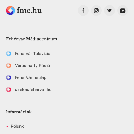
fmc.hu
Fehérvár Médiacentrum
Fehérvár Televízió
Vörösmarty Rádió
FehérVár hetilap
szekesfehervar.hu
Információk
•
Rólunk