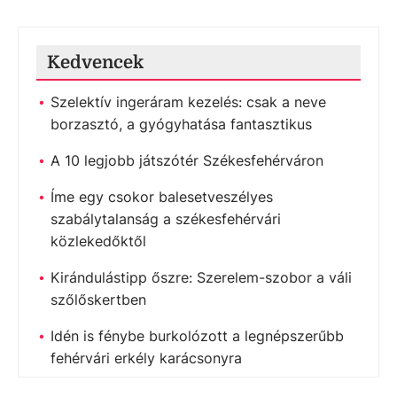
Kedvencek
Szelektív ingeráram kezelés: csak a neve
borzasztó, a gyógyhatása fantasztikus
A 10 legjobb játszótér Székesfehérváron
Íme egy csokor balesetveszélyes
szabálytalanság a székesfehérvári
közlekedőktől
Kirándulástipp őszre: Szerelem-szobor a váli
szőlőskertben
Idén is fénybe burkolózott a legnépszerűbb
fehérvári erkély karácsonyra