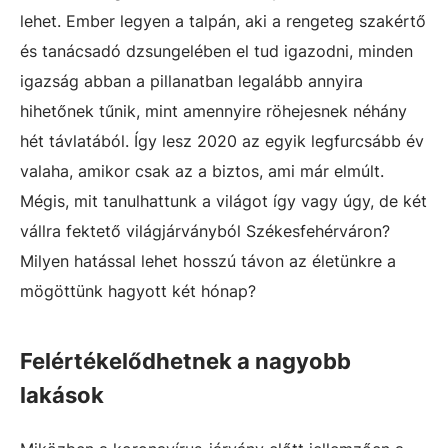
lehet. Ember legyen a talpán, aki a rengeteg szakértő
és tanácsadó dzsungelében el tud igazodni, minden
igazság abban a pillanatban legalább annyira
hihetőnek tűnik, mint amennyire röhejesnek néhány
hét távlatából. Így lesz 2020 az egyik legfurcsább év
valaha, amikor csak az a biztos, ami már elmúlt.
Mégis, mit tanulhattunk a világot így vagy úgy, de két
vállra fektető világjárványból Székesfehérváron?
Milyen hatással lehet hosszú távon az életünkre a
mögöttünk hagyott két hónap?
Felértékelődhetnek a nagyobb
lakások