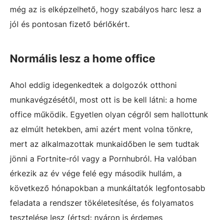
még az is elképzelhető, hogy szabályos harc lesz a
jól és pontosan fizető bérlőkért.
Normális lesz a home office
Ahol eddig idegenkedtek a dolgozók otthoni
munkavégzésétől, most ott is be kell látni: a home
office működik. Egyetlen olyan cégről sem hallottunk
az elmúlt hetekben, ami azért ment volna tönkre,
mert az alkalmazottak munkaidőben le sem tudtak
jönni a Fortnite-ról vagy a Pornhubról. Ha valóban
érkezik az év vége felé egy második hullám, a
következő hónapokban a munkáltatók legfontosabb
feladata a rendszer tökéletesítése, és folyamatos
tesztelése lesz (értsd: nyáron is érdemes