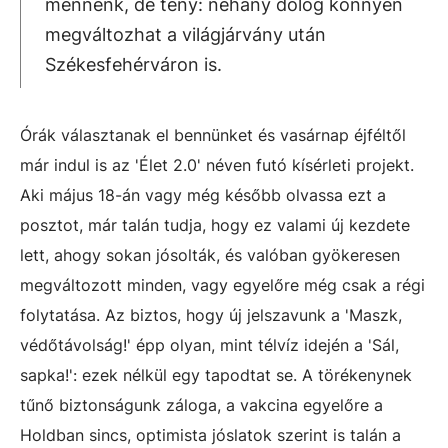
mennénk, de tény: néhány dolog könnyen
megváltozhat a világjárvány után
Székesfehérváron is.
Órák választanak el bennünket és vasárnap éjféltől
már indul is az 'Élet 2.0' néven futó kísérleti projekt.
Aki május 18-án vagy még később olvassa ezt a
posztot, már talán tudja, hogy ez valami új kezdete
lett, ahogy sokan jósolták, és valóban gyökeresen
megváltozott minden, vagy egyelőre még csak a régi
folytatása. Az biztos, hogy új jelszavunk a 'Maszk,
védőtávolság!' épp olyan, mint télvíz idején a 'Sál,
sapka!': ezek nélkül egy tapodtat se. A törékenynek
tűnő biztonságunk záloga, a vakcina egyelőre a
Holdban sincs, optimista jóslatok szerint is talán a