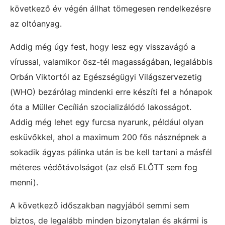
következő év végén állhat tömegesen rendelkezésre
az oltóanyag.
Addig még úgy fest, hogy lesz egy visszavágó a
vírussal, valamikor ősz-tél magasságában, legalábbis
Orbán Viktortól az Egészségügyi Világszervezetig
(WHO) bezárólag mindenki erre készíti fel a hónapok
óta a Müller Cecílián szocializálódó lakosságot.
Addig még lehet egy furcsa nyarunk, például olyan
esküvőkkel, ahol a maximum 200 fős násznépnek a
sokadik ágyas pálinka után is be kell tartani a másfél
méteres védőtávolságot (az első ELŐTT sem fog
menni).
A következő időszakban nagyjából semmi sem
biztos, de legalább minden bizonytalan és akármi is