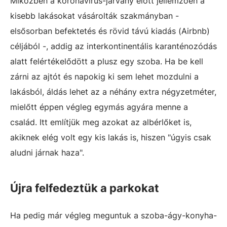
Miközben a koronavírus-járvány előtt jellemzően a
kisebb lakásokat vásárolták szakmányban -
elsősorban befektetés és rövid távú kiadás (Airbnb)
céljából -, addig az interkontinentális karanténozódás
alatt felértékelődött a plusz egy szoba. Ha be kell
zárni az ajtót és napokig ki sem lehet mozdulni a
lakásból, áldás lehet az a néhány extra négyzetméter,
mielőtt éppen végleg egymás agyára menne a
család. Itt említjük meg azokat az albérlőket is,
akiknek elég volt egy kis lakás is, hiszen "úgyis csak
aludni járnak haza".
Újra felfedeztük a parkokat
Ha pedig már végleg meguntuk a szoba-ágy-konyha-