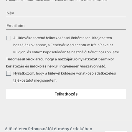
Iratkozz fel már most hamarosan induló heti hírlevelünkre!
✓
A Hírlevélre történő feliratkozással önkéntesen, kifejezetten
hozzájárulok ahhoz, a Fehérvár Médiacentrum Kft. hírlevelet
küldjön, és ehhez kapcsolódóan felhasználói fiókot hozzon létre.
Tudomásul bírok arról, hogy a hozzájáruló nyilatkozat bármikor
korlátozás és indokolás nélkül, ingyenesen visszavonható.
✓
Nyilatkozom, hogy a hírlevél küldésre vonatkozó
adatkezelési
tájékoztatót
megismertem.
Feliratkozás
A tökéletes felhasználói élmény érdekében