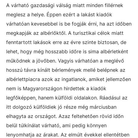
A várható gazdasági válság miatt minden fillérnek
meglesz a helye. Éppen ezért a lakást kiadók
várhatóan kevesebbel is be fogják érni, ha azt időben
megkapják az albérlőktől. A turisztikai célok miatt
fenntartott lakások erre az évre szinte biztosan, de
lehet, hogy még hosszabb időre is sima albérletként
működnek a jövőben. Vagyis várhatóan a meglévő
hosszú távra kínált bérlemények mellé belépnek az
albérlettpiacra azok az ingatlanok, amiket jellemzően
nem is Magyarországon hirdettek a kiadók
legfőképpen, hanem külföldi oldalakon. Ráadásul az
itt dolgozó külföldiek jó része még márciusban
elhagyta az országot. Azaz feltehetően rövid időn
belül túlkínálat várható, ami pedig könnyen
lenyomhatja az árakat. Az elmúlt évekkel ellentétben