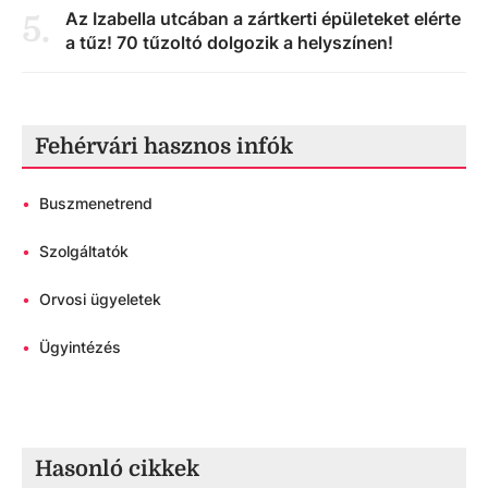
Az Izabella utcában a zártkerti épületeket elérte
5
.
a tűz! 70 tűzoltó dolgozik a helyszínen!
Fehérvári hasznos infók
•
Buszmenetrend
•
Szolgáltatók
•
Orvosi ügyeletek
•
Ügyintézés
Hasonló cikkek