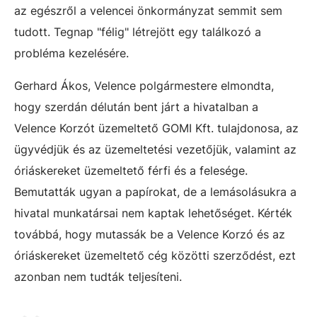
az egészről a velencei önkormányzat semmit sem
tudott. Tegnap "félig" létrejött egy találkozó a
probléma kezelésére.
Gerhard Ákos, Velence polgármestere elmondta,
hogy szerdán délután bent j
árt a hivatalban a
Velence Korzót üzemeltető GOMI Kft. tulajdonosa, az
ügyvédjük és az üzemeltetési vezetőjük, valamint az
óriáskereket üzemeltető férfi és a felesége.
B
emutatták ugyan a papírokat, de a lemásolásukra a
hivatal munkatársai nem kaptak lehetőséget. Kérték
továbbá, hogy mutassák be a Velence Korzó és az
óriáskereket üzemeltető cég közötti szerződést, ezt
azonban nem tudták teljesíteni.