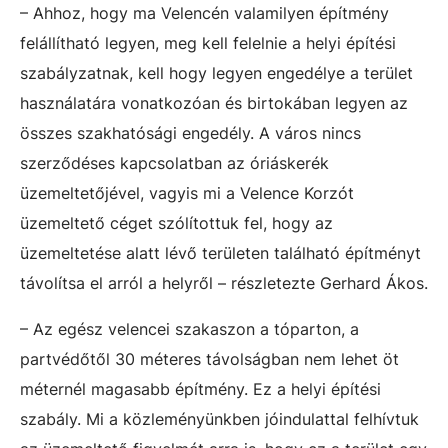
– Ahhoz, hogy ma Velencén valamilyen építmény
felállítható legyen, meg kell felelnie a helyi építési
szabályzatnak, kell hogy legyen engedélye a terület
használatára vonatkozóan és birtokában legyen az
összes szakhatósági engedély. A város nincs
szerződéses kapcsolatban az óriáskerék
üzemeltetőjével, vagyis m
i a Velence Korzót
üzemeltető céget szólítottuk fel, hogy az
üzemeltetése alatt lévő területen található építményt
távolítsa el arról a helyről – részletezte Gerhard Ákos.
– Az egész velencei szakaszon a tóparton, a
partvédőtől 30 méteres távolságban nem lehet öt
méternél magasabb építmény. Ez a helyi építési
szabály. Mi a közleményünkben jóindulattal felhívtuk