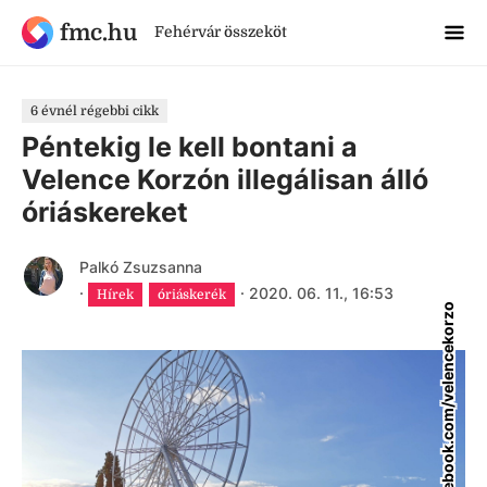
fmc.hu
Fehérvár összeköt
6 évnél régebbi cikk
Péntekig le kell bontani a
Velence Korzón illegálisan álló
óriáskereket
Palkó Zsuzsanna
·
·
2020. 06. 11., 16:53
Hírek
óriáskerék
facebook.com/velencekorzo