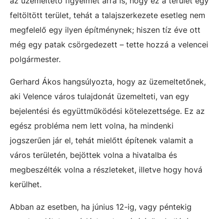
az üzemeltető figyelmét arra is, hogy ez a terület egy
feltöltött terület, tehát a talajszerkezete esetleg nem
megfelelő egy ilyen építménynek; hiszen tíz éve ott
még egy patak csörgedezett – tette hozzá a velencei
polgármester.
Gerhard Ákos hangsúlyozta, hogy az üzemeltetőnek,
aki Velence város tulajdonát üzemelteti, van egy
bejelentési és együttműködési kötelezettsége. Ez az
egész probléma nem lett volna, ha mindenki
jogszerűen jár el, tehát mielőtt építenek valamit a
város területén, bejöttek volna a hivatalba és
megbeszélték volna a részleteket, illetve hogy hová
kerülhet.
Abban az esetben, ha június 12-ig, vagy péntekig