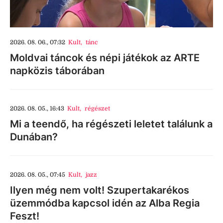
2026. 08. 06., 07:32
Kult
,
tánc
Moldvai táncok és népi játékok az ARTE
napközis táborában
2026. 08. 05., 16:43
Kult
,
régészet
Mi a teendő, ha régészeti leletet találunk a
Dunában?
2026. 08. 05., 07:45
Kult
,
jazz
Ilyen még nem volt! Szupertakarékos
üzemmódba kapcsol idén az Alba Regia
Feszt!