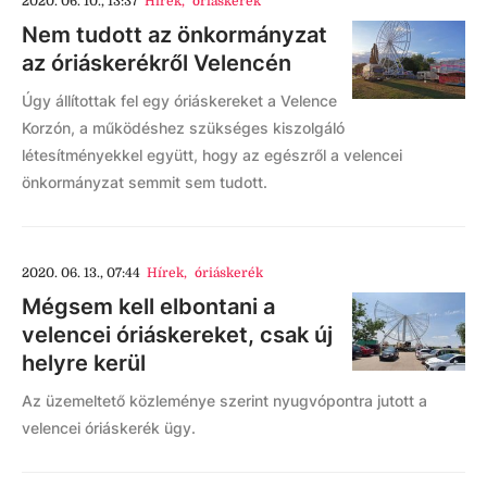
2020. 06. 10., 13:37
Hírek
,
óriáskerék
Nem tudott az önkormányzat
az óriáskerékről Velencén
Úgy állítottak fel egy óriáskereket a Velence
Korzón, a működéshez szükséges kiszolgáló
létesítményekkel együtt, hogy az egészről a velencei
önkormányzat semmit sem tudott.
2020. 06. 13., 07:44
Hírek
,
óriáskerék
Mégsem kell elbontani a
velencei óriáskereket, csak új
helyre kerül
Az üzemeltető közleménye szerint nyugvópontra jutott a
velencei óriáskerék ügy.