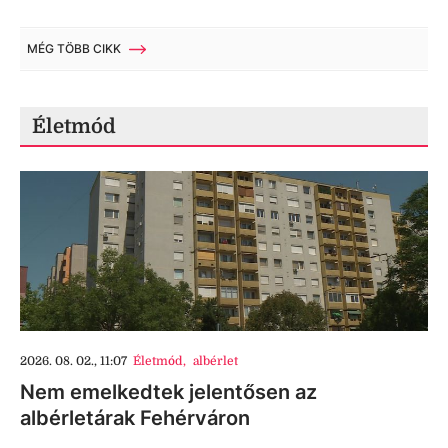
MÉG TÖBB CIKK
Életmód
2026. 08. 02., 11:07
Életmód
,
albérlet
Nem emelkedtek jelentősen az
albérletárak Fehérváron