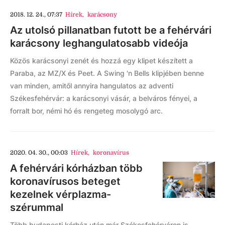
2018. 12. 24., 07:37
Hírek
,
karácsony
Az utolsó pillanatban futott be a fehérvári
karácsony leghangulatosabb videója
Közös karácsonyi zenét és hozzá egy klipet készített a
Paraba, az MZ/X és Peet. A Swing 'n Bells klipjében benne
van minden, amitől annyira hangulatos az adventi
Székesfehérvár: a karácsonyi vásár, a belváros fényei, a
forralt bor, némi hó és rengeteg mosolygó arc.
2020. 04. 30., 00:03
Hírek
,
koronavírus
A fehérvári kórházban több
koronavírusos beteget
kezelnek vérplazma-
szérummal
Több budapesti kórház után már Székesfehérváron is