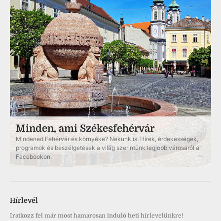
Minden, ami Székesfehérvár
Mindened Fehérvár és környéke? Nekünk is. Hírek, érdekességek,
programok és beszélgetések a világ szerintünk legjobb városáról a
Facebookon.
Hírlevél
Iratkozz fel már most hamarosan induló heti hírlevelünkre!