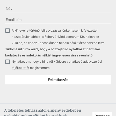
✓
A Hírlevélre történő feliratkozással önkéntesen, kifejezetten
hozzájárulok ahhoz, a Fehérvár Médiacentrum Kft. hírlevelet
küldjön, és ehhez kapcsolódóan felhasználói fiókot hozzon létre.
Tudomásul bírok arról, hogy a hozzájáruló nyilatkozat bármikor
korlátozás és indokolás nélkül, ingyenesen visszavonható.
✓
Nyilatkozom, hogy a hírlevél küldésre vonatkozó
adatkezelési
tájékoztatót
megismertem.
Feliratkozás
A tökéletes felhasználói élmény érdekében
weboldalunkon sütiket használunk.
Rendben