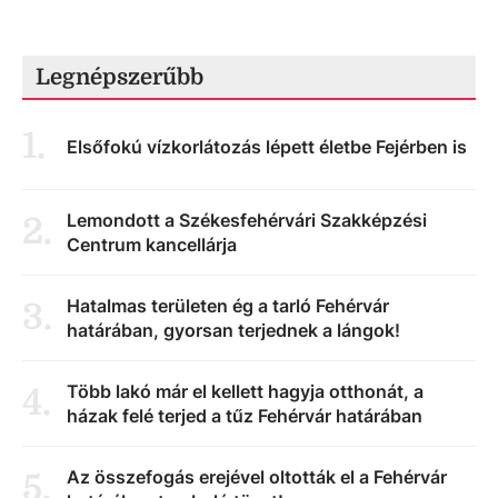
Legnépszerűbb
1
.
Elsőfokú vízkorlátozás lépett életbe Fejérben is
Lemondott a Székesfehérvári Szakképzési
2
.
Centrum kancellárja
Hatalmas területen ég a tarló Fehérvár
3
.
határában, gyorsan terjednek a lángok!
Több lakó már el kellett hagyja otthonát, a
4
.
házak felé terjed a tűz Fehérvár határában
Az összefogás erejével oltották el a Fehérvár
5
.