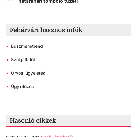
határában tomboló tüzet!
Fehérvári hasznos infók
•
Buszmenetrend
•
Szolgáltatók
•
Orvosi ügyeletek
•
Ügyintézés
Hasonló cikkek