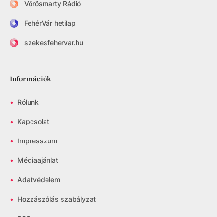
Vörösmarty Rádió
FehérVár hetilap
szekesfehervar.hu
Információk
•
Rólunk
•
Kapcsolat
•
Impresszum
•
Médiaajánlat
•
Adatvédelem
•
Hozzászólás szabályzat