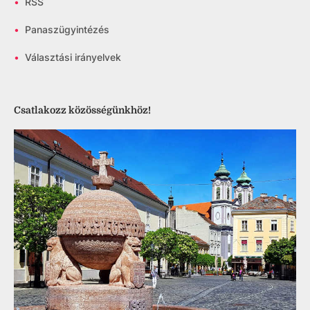
•
RSS
•
Panaszügyintézés
•
Választási irányelvek
Csatlakozz közösségünkhöz!