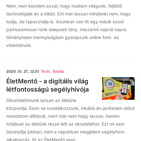
Nem, nem kezdem azzal, hogy modern világunk, fejlődő
technológiák és a többi. Ezt már lassan mindenki nem, hogy
tudja, de tapasztalja is. Azonban van itt egy másik ezzel
párhuzamosan ránk telepedő tény, miszerint napról napra
töménytelen mennyiségben gyarapszik online fotó- és
videótárunk.
2020. 01. 27., 12:01
Tech
,
Kocka
ÉletMentő - a digitális világ
létfontosságú segélyhívója
Okostelefonunk lassan az életünk
központja. Ezen ne csodálkozzunk, inkább én javítanám előző
mondatom állítását, mert már nem hogy lassan, hanem
totálisan az életünk része lett az okostelefon. Ezt mi sem
bizonyítja jobban, mint a napokban megjelent segélyhívó-
alkalmazás. Itt az ÉletMentő app!