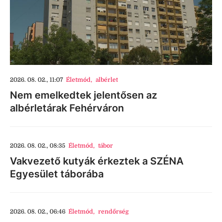
2026. 08. 02., 11:07
Életmód
,
albérlet
Nem emelkedtek jelentősen az
albérletárak Fehérváron
2026. 08. 02., 08:35
Életmód
,
tábor
Vakvezető kutyák érkeztek a SZÉNA
Egyesület táborába
2026. 08. 02., 06:46
Életmód
,
rendőrség