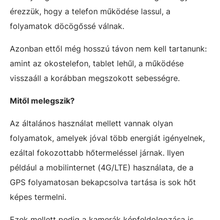
érezzük, hogy a telefon működése lassul, a
folyamatok döcögőssé válnak.
Azonban ettől még hosszú távon nem kell tartanunk:
amint az okostelefon, tablet lehűl, a működése
visszaáll a korábban megszokott sebességre.
Mitől melegszik?
Az általános használat mellett vannak olyan
folyamatok, amelyek jóval több energiát igényelnek,
ezáltal fokozottabb hőtermeléssel járnak. Ilyen
például a mobilinternet (4G/LTE) használata, de a
GPS folyamatosan bekapcsolva tartása is sok hőt
képes termelni.
Ezek mellett pedig a kamerák képfeldolgozása is