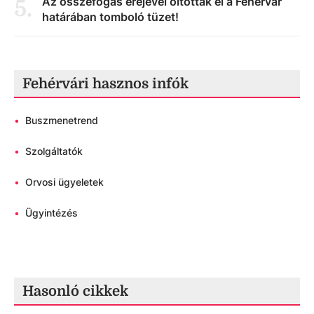
Az összefogás erejével oltották el a Fehérvár
5
.
határában tomboló tüzet!
Fehérvári hasznos infók
•
Buszmenetrend
•
Szolgáltatók
•
Orvosi ügyeletek
•
Ügyintézés
Hasonló cikkek