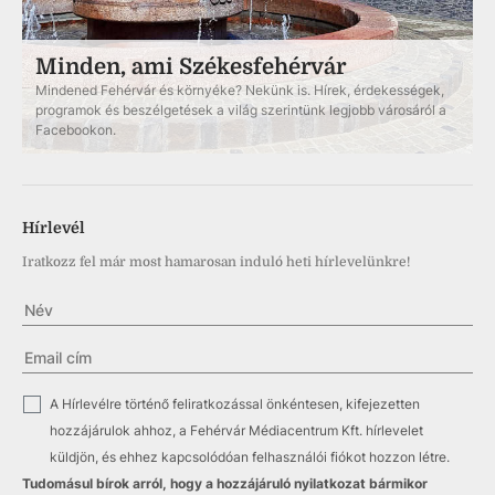
Minden, ami Székesfehérvár
Mindened Fehérvár és környéke? Nekünk is. Hírek, érdekességek,
programok és beszélgetések a világ szerintünk legjobb városáról a
Facebookon.
Hírlevél
Iratkozz fel már most hamarosan induló heti hírlevelünkre!
✓
A Hírlevélre történő feliratkozással önkéntesen, kifejezetten
hozzájárulok ahhoz, a Fehérvár Médiacentrum Kft. hírlevelet
küldjön, és ehhez kapcsolódóan felhasználói fiókot hozzon létre.
Tudomásul bírok arról, hogy a hozzájáruló nyilatkozat bármikor