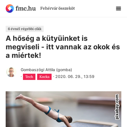
fmc.hu
Fehérvár összeköt
6 évnél régebbi cikk
A hőség a kütyüinket is
megviseli - itt vannak az okok és
a miértek!
Gombaszögi Attila (gomba)
·
·
2020. 06. 29., 13:59
Tech
Kocka
pixabay.com