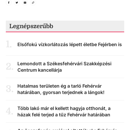
Legnépszerűbb
1
.
Elsőfokú vízkorlátozás lépett életbe Fejérben is
Lemondott a Székesfehérvári Szakképzési
2
.
Centrum kancellárja
Hatalmas területen ég a tarló Fehérvár
3
.
határában, gyorsan terjednek a lángok!
Több lakó már el kellett hagyja otthonát, a
4
.
házak felé terjed a tűz Fehérvár határában