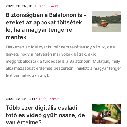
2020. 06. 08., 10:11
Tech
,
Kocka
Biztonságban a Balatonon is -
ezeket az appokat töltsétek
le, ha a magyar tengerre
mentek
Elérkezett az idei nyár is, bár nem feltétlen így vártuk, de a
lényeg, hogy a hétvégén már voltak bátrak, akik
megpróbálkoztak a fürdéssel is a Balatonban. Mutatjuk, mely
alkalmazásokat érdemes beszerezni, mielőtt a magyar tenger
felé vennétek az irányt.
2020. 03. 02., 20:17
Tech
,
Kocka
Több ezer digitális családi
fotó és videó gyűlt össze, de
van értelme?