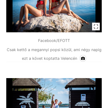
Facebook/EFOTT
Csak kettő a megannyi popsi közül, ami négy napig
ezt a követ koptatta Velencén