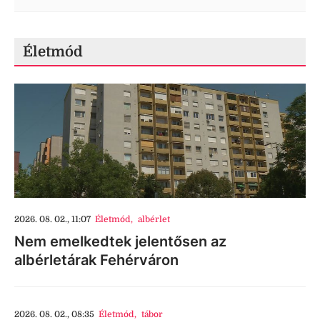
Életmód
2026. 08. 02., 11:07
Életmód
,
albérlet
Nem emelkedtek jelentősen az
albérletárak Fehérváron
2026. 08. 02., 08:35
Életmód
,
tábor