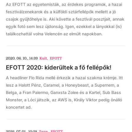
Az EFOTT az egyetemisták, az érdekes programok, a hazai
fesztiválzenekarok és a külföldi sztárfellépők mellett a jó
csajok gyűjtőhelye is. Aki követte a fesztivál posztjait, annak
egyik fotó sem lesz újdonság. Igen, ezekkel a lányokkal (is)
találkozhattál volna Velencén az elmúlt napokban.
2020. 06. 10., 14:39
Kult
,
EFOTT
EFOTT 2020: kiderültek a fő fellépők!
A headliner Flo Rida mellé érkezik a hazai szakma krémje. Itt
lesz a Halott Pénz, Caramel, a Honeybeast, a Supernem, a
Belga, a Fran Palermo, Ganxsta Zolee és a Kartel, Sub Bass
Monster, a Lóci játszik, az AWS is, Király Viktor pedig önálló
koncertet ad.
2026. 07. 01., 10:28
Zene
,
EFOTT