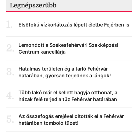
Legnépszerűbb
1
.
Elsőfokú vízkorlátozás lépett életbe Fejérben is
Lemondott a Székesfehérvári Szakképzési
2
.
Centrum kancellárja
Hatalmas területen ég a tarló Fehérvár
3
.
határában, gyorsan terjednek a lángok!
Több lakó már el kellett hagyja otthonát, a
4
.
házak felé terjed a tűz Fehérvár határában
Az összefogás erejével oltották el a Fehérvár
5
.
határában tomboló tüzet!