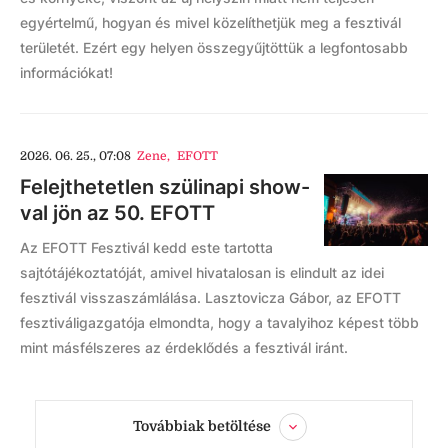
egyértelmű, hogyan és mivel közelíthetjük meg a fesztivál
területét. Ezért egy helyen összegyűjtöttük a legfontosabb
információkat!
2026. 06. 25., 07:08
Zene
,
EFOTT
Felejthetetlen szülinapi show-
val jön az 50. EFOTT
Az EFOTT Fesztivál kedd este tartotta
sajtótájékoztatóját, amivel hivatalosan is elindult az idei
fesztivál visszaszámlálása. Lasztovicza Gábor, az EFOTT
fesztiváligazgatója elmondta, hogy a tavalyihoz képest több
mint másfélszeres az érdeklődés a fesztivál iránt.
Továbbiak betöltése