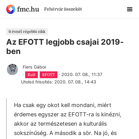
fmc.hu
Fehérvár összeköt
6 évnél régebbi cikk
Az EFOTT legjobb csajai 2019-
ben
Fiers Gábor
·
·
2020. 07. 08., 11:37
Kult
EFOTT
Utolsó frissítés: 2020. 07. 08., 14:43
Ha csak egy okot kell mondani, miért
érdemes egyszer az EFOTT-ra is kinézni,
akkor az természetesen a kulturális
sokszínűség. A második a sör. Na jó, és