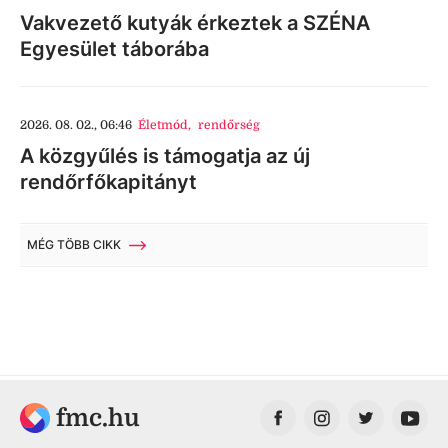
Vakvezető kutyák érkeztek a SZÉNA
Egyesület táborába
2026. 08. 02., 06:46
Életmód
,
rendőrség
A közgyűlés is támogatja az új
rendőrfőkapitányt
MÉG TÖBB CIKK
fmc.hu