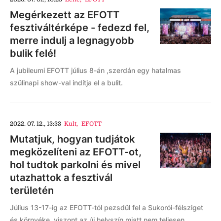
Megérkezett az EFOTT
fesztiváltérképe - fedezd fel,
merre indulj a legnagyobb
bulik felé!
A jubileumi EFOTT július 8-án ,szerdán egy hatalmas
szülinapi show-val indítja el a bulit.
2022. 07. 12., 13:33
Kult
,
EFOTT
Mutatjuk, hogyan tudjátok
megközelíteni az EFOTT-ot,
hol tudtok parkolni és mivel
utazhattok a fesztivál
területén
Július 13-17-ig az EFOTT-tól pezsdül fel a Sukorói-félsziget
és környéke, viszont az új helyszín miatt nem teljesen