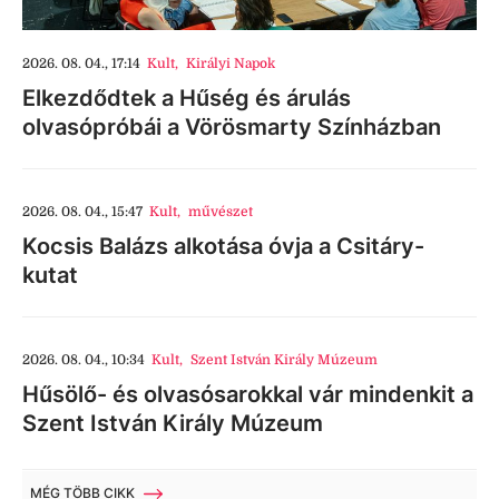
2026. 08. 04., 17:14
Kult
,
Királyi Napok
Elkezdődtek a Hűség és árulás
olvasópróbái a Vörösmarty Színházban
2026. 08. 04., 15:47
Kult
,
művészet
Kocsis Balázs alkotása óvja a Csitáry-
kutat
2026. 08. 04., 10:34
Kult
,
Szent István Király Múzeum
Hűsölő- és olvasósarokkal vár mindenkit a
Szent István Király Múzeum
MÉG TÖBB CIKK