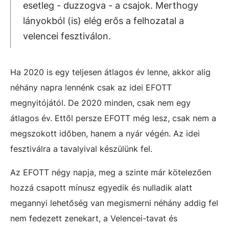
esetleg - duzzogva - a csajok. Merthogy
lányokból (is) elég erős a felhozatal a
velencei fesztiválon.
Ha 2020 is egy teljesen átlagos év lenne, akkor alig
néhány napra lennénk csak az idei EFOTT
megnyitójától. De 2020 minden, csak nem egy
átlagos év. Ettől persze EFOTT még lesz, csak nem a
megszokott időben, hanem a nyár végén. Az idei
fesztiválra a tavalyival készülünk fel.
Az EFOTT négy napja, meg a szinte már kötelezően
hozzá csapott mínusz egyedik és nulladik alatt
megannyi lehetőség van megismerni néhány addig fel
nem fedezett zenekart, a Velencei-tavat és