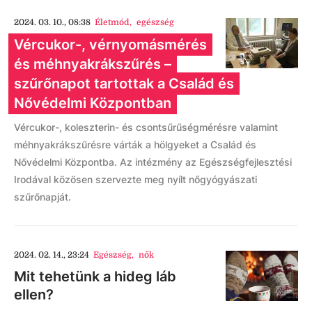
2024. 03. 10., 08:38
Életmód
,
egészség
Vércukor-, vérnyomásmérés
és méhnyakrákszűrés –
szűrőnapot tartottak a Család és
Nővédelmi Központban
Vércukor-, koleszterin- és csontsűrűségmérésre valamint
méhnyakrákszűrésre várták a hölgyeket a Család és
Nővédelmi Központba. Az intézmény az Egészségfejlesztési
Irodával közösen szervezte meg nyílt nőgyógyászati
szűrőnapját.
2024. 02. 14., 23:24
Egészség
,
nők
Mit tehetünk a hideg láb
ellen?