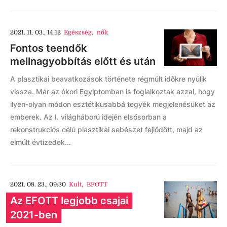
2021. 11. 03., 14:12
Egészség
,
nők
Fontos teendők
mellnagyobbítás előtt és után
A plasztikai beavatkozások története régmúlt időkre nyúlik
vissza. Már az ókori Egyiptomban is foglalkoztak azzal, hogy
ilyen-olyan módon esztétikusabbá tegyék megjelenésüket az
emberek. Az I. világháború idején elsősorban a
rekonstrukciós célú plasztikai sebészet fejlődött, majd az
elmúlt évtizedek...
2021. 08. 23., 09:30
Kult
,
EFOTT
Az EFOTT legjobb csajai
2021-ben