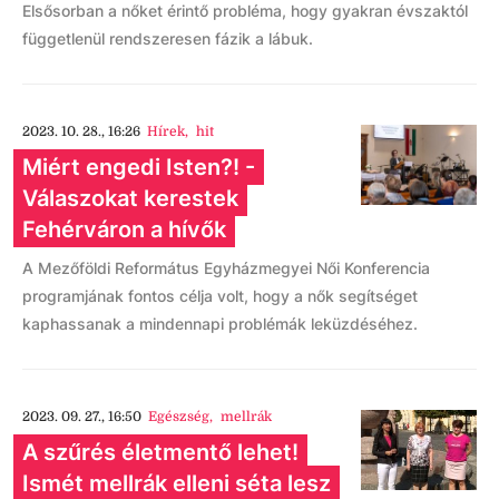
Elsősorban a nőket érintő probléma, hogy gyakran évszaktól
függetlenül rendszeresen fázik a lábuk.
2023. 10. 28., 16:26
Hírek
,
hit
Miért engedi Isten?! -
Válaszokat kerestek
Fehérváron a hívők
A Mezőföldi Református Egyházmegyei Női Konferencia
programjának fontos célja volt, hogy a nők segítséget
kaphassanak a mindennapi problémák leküzdéséhez.
2023. 09. 27., 16:50
Egészség
,
mellrák
A szűrés életmentő lehet!
Ismét mellrák elleni séta lesz