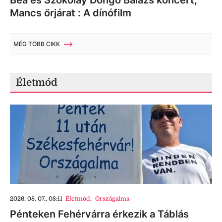
Bea és Szokolay Dongó Balázs koncert,
Mancs őrjárat : A dínófilm
MÉG TÖBB CIKK
Életmód
2026. 08. 07., 08:11
Életmód
,
Országalma
Pénteken Fehérvárra érkezik a Táblás