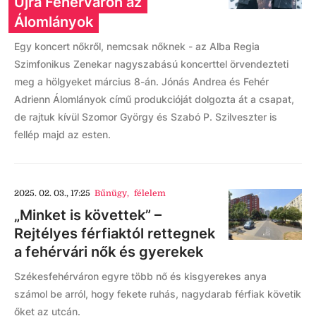
Újra Fehérváron az
Álomlányok
Egy koncert nőkről, nemcsak nőknek - az Alba Regia
Szimfonikus Zenekar nagyszabású koncerttel örvendezteti
meg a hölgyeket március 8-án. Jónás Andrea és Fehér
Adrienn Álomlányok című produkcióját dolgozta át a csapat,
de rajtuk kívül Szomor György és Szabó P. Szilveszter is
fellép majd az esten.
2025. 02. 03., 17:25
Bűnügy
,
félelem
„Minket is követtek” –
Rejtélyes férfiaktól rettegnek
a fehérvári nők és gyerekek
Székesfehérváron egyre több nő és kisgyerekes anya
számol be arról, hogy fekete ruhás, nagydarab férfiak követik
őket az utcán.