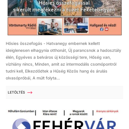
Hősies összefogás - Hatvanegy embernek kellett
ideiglenesen elhagynia otthonát, Új parancsnok a hadosztály
élén, Egyéves a belváros új közösségi tere, Hőség van,
vízhiány nincs, Minden, amit az intermodális csomópontról
tudni kell, Elkezdődtek a Hűség Közös hang és árulás
olvasópróbái, A múlt folyta...
LETÖLTÉS