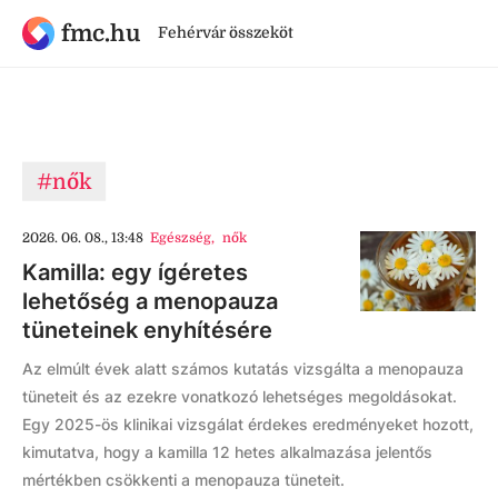
fmc.hu
Fehérvár összeköt
#nők
2026. 06. 08., 13:48
Egészség
,
nők
Kamilla: egy ígéretes
lehetőség a menopauza
tüneteinek enyhítésére
Az elmúlt évek alatt számos kutatás vizsgálta a menopauza
tüneteit és az ezekre vonatkozó lehetséges megoldásokat.
Egy 2025-ös klinikai vizsgálat érdekes eredményeket hozott,
kimutatva, hogy a kamilla 12 hetes alkalmazása jelentős
mértékben csökkenti a menopauza tüneteit.