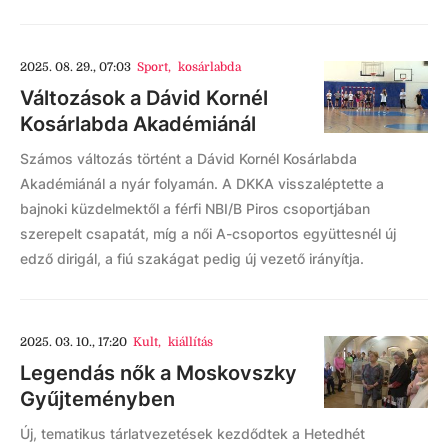
2025. 08. 29., 07:03
Sport
,
kosárlabda
Változások a Dávid Kornél
Kosárlabda Akadémiánál
Számos változás történt a Dávid Kornél Kosárlabda
Akadémiánál a nyár folyamán. A DKKA visszaléptette a
bajnoki küzdelmektől a férfi NBI/B Piros csoportjában
szerepelt csapatát, míg a női A-csoportos együttesnél új
edző dirigál, a fiú szakágat pedig új vezető irányítja.
2025. 03. 10., 17:20
Kult
,
kiállítás
Legendás nők a Moskovszky
Gyűjteményben
Új, tematikus tárlatvezetések kezdődtek a Hetedhét