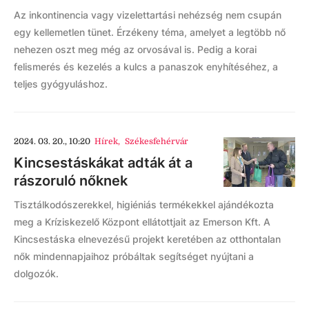
Az inkontinencia vagy vizelettartási nehézség nem csupán
egy kellemetlen tünet. Érzékeny téma, amelyet a legtöbb nő
nehezen oszt meg még az orvosával is. Pedig a korai
felismerés és kezelés a kulcs a panaszok enyhítéséhez, a
teljes gyógyuláshoz.
2024. 03. 20., 10:20
Hírek
,
Székesfehérvár
Kincsestáskákat adták át a
rászoruló nőknek
Tisztálkodószerekkel, higiéniás termékekkel ajándékozta
meg a Kríziskezelő Központ ellátottjait az Emerson Kft. A
Kincsestáska elnevezésű projekt keretében az otthontalan
nők mindennapjaihoz próbáltak segítséget nyújtani a
dolgozók.