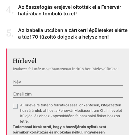
Az összefogás erejével oltották el a Fehérvár
4
.
határában tomboló tüzet!
Az Izabella utcában a zártkerti épületeket elérte
5
.
a tűz! 70 tűzoltó dolgozik a helyszínen!
Hírlevél
Iratkozz fel már most hamarosan induló heti hírlevelünkre!
A Hírlevélre történő feliratkozással önkéntesen, kifejezetten
✓
hozzájárulok ahhoz, a Fehérvár Médiacentrum Kft. hírlevelet
küldjön, és ehhez kapcsolódóan felhasználói fiókot hozzon
létre.
Tudomásul bírok arról, hogy a hozzájáruló nyilatkozat
bármikor korlátozás és indokolás nélkül, ingyenesen