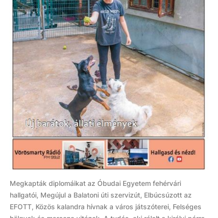
Megkapták diplomáikat az Óbudai Egyetem fehérvári
hallgatói, Megújul a Balatoni úti szervizút, Elbúcsúzott az
EFOTT, Közös kalandra hívnak a város játszóterei, Felséges