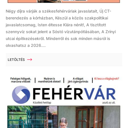
Négy díjra várják a székesfehérváriak javaslatait, Új CT-
berendezés a kórházban, Készül a közös szakpolitikai
javaslatcsomag, Isten éltesse Klára nénit!, A tisztított
szennyvíz sokat jelent a Sóstó vízutánpótlásában, A Zrínyi
utcai építkezésekről. Minderről és sok minden másról is
olvashatsz a 2026....
LETÖLTÉS