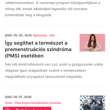
Játékmúzeumban. A vasárnapi program középpontjában a
nőnap állt, ennek alkalmából legendás női sorsokat
ismerhettek meg a látogatók.
2025. 03. 02., 19:33
Egészség
,
nők
Így segíthet a természet a
premenstruációs szindróma
(PMS) esetében
Sok nőt érintő kihívásról van szó, ezért a gyógyszerek uralta
világban igazi drágakőnek számít a természetben
megtalálható anyagokra támaszkodó megoldás.
2025. 02. 07., 16:06
Zene
,
Alba Regia Szimfonikus Zenekar