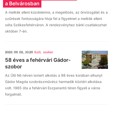
a Belvárosban
A mellrák elleni küzdelemre, a megelőzés, az önvizsgálat és a
szűrések fontosságára hívja fel a figyelmet a mellrák elleni
séta Székesfehérváron. A rendezvényhez bárki csatlakozhat
október 7-én.
2023. 09. 02., 10:29
Kult
,
szobor
58 éves a fehérvári Gádor-
szobor
Az Ülő Nő néven ismert alkotás a 98 éves korában elhunyt
Gádor Magda szobrászművész harmadik köztéri alkotása
volt. 1965 óta a fehérvári Eszperantó téren figyeli a város
forgalmát.