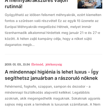
A méhnyakrákszűrés váljon
rutinná!
Gyógyítható az időben felismert méhnyakrák, ezért kiemelten
fontos a szűrésen való részvétel! Ez az egyik fő üzenete az
Európai Méhnyakrák-megelőzési Hétnek, melyet immár
tizenharmadik alkalommal hirdettek meg január 21-e és 27-e
között. A héten zajló kampány célja, hogy a nőket sújtó
daganatos megb...
2019. 01. 03., 15:34
Életmód
,
jótékonyság
A mindennapi higiénia is lehet luxus - Így
segíthetsz januárban a rászoruló nőknek
Fehérnemű, fogkefe, szappan, sampon és dezodor - a
mindennapi tisztálkodás alapvető kellékei. Legalábbis
azoknak, akik megengedhetik maguknak. Sokaknak ugyanis
sajnos még ezek a termékek is luxusnak számítanak. A Nem