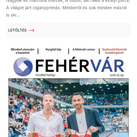
hölgyek és marcona vitézek, A tudós, aki rálelt a királyi párra,
A világot járt cigányprímás. Minderről és sok minden másról
is olv...
LETÖLTÉS