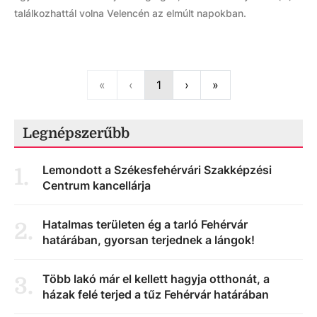
találkozhattál volna Velencén az elmúlt napokban.
First
Previous
Next
Last
«
‹
1
›
»
Legnépszerűbb
Lemondott a Székesfehérvári Szakképzési
1
.
Centrum kancellárja
Hatalmas területen ég a tarló Fehérvár
2
.
határában, gyorsan terjednek a lángok!
Több lakó már el kellett hagyja otthonát, a
3
.
házak felé terjed a tűz Fehérvár határában