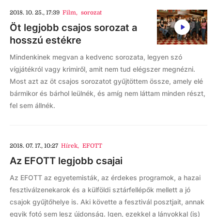
2018. 10. 25., 17:39
Film
,
sorozat
Öt legjobb csajos sorozat a
hosszú estékre
Mindenkinek megvan a kedvenc sorozata, legyen szó
vígjátékról vagy krimiről, amit nem tud elégszer megnézni.
Most azt az öt csajos sorozatot gyűjtöttem össze, amely elé
bármikor és bárhol leülnék, és amíg nem láttam minden részt,
fel sem állnék.
2018. 07. 17., 10:27
Hírek
,
EFOTT
Az EFOTT legjobb csajai
Az EFOTT az egyetemisták, az érdekes programok, a hazai
fesztiválzenekarok és a külföldi sztárfellépők mellett a jó
csajok gyűjtőhelye is. Aki követte a fesztivál posztjait, annak
egyik fotó sem lesz újdonság. Igen, ezekkel a lányokkal (is)