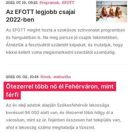
2022. 07. 19., 09:25
Programok
,
EFOTT
Az EFOTT legjobb csajai
2022-ben
Az EFOTT megint hozta a szokásos színvonalat programban
és hangulatban is. Na meg persze jó csajok tekintetében.
Átnéztük a fesztiválról született képeket, és mutatjuk, hogy
kikkel kellett volna megismerkedni szerdától szombatig.
2022. 05. 02., 10:48
Hírek
,
statisztika
Ötezerrel több nő él Fehérváron, mint
férfi
Az év eleji adatok alapján Székesfehérvár lakossága
kevéssel 94 000 alatt van, és ötezerrel több hölgy él a
városban, mint az úr. Fejérben összesen hat település van,
ahol a lakosság száma meghaladja a tízezret.