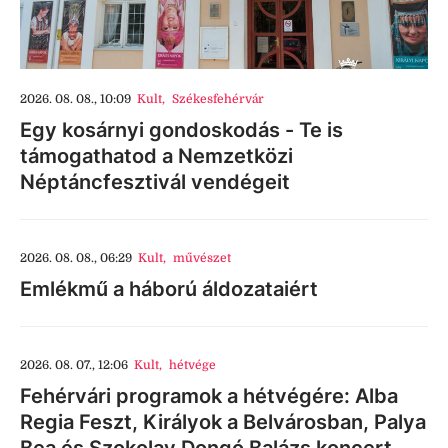
2026. 08. 08., 10:09
Kult
,
Székesfehérvár
Egy kosárnyi gondoskodás - Te is
támogathatod a Nemzetközi
Néptáncfesztivál vendégeit
2026. 08. 08., 06:29
Kult
,
művészet
Emlékmű a háború áldozataiért
2026. 08. 07., 12:06
Kult
,
hétvége
Fehérvári programok a hétvégére: Alba
Regia Feszt, Királyok a Belvárosban, Palya