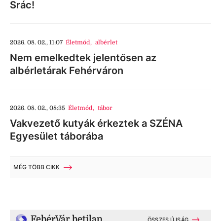
Srác!
2026. 08. 02., 11:07
Életmód
,
albérlet
Nem emelkedtek jelentősen az
albérletárak Fehérváron
2026. 08. 02., 08:35
Életmód
,
tábor
Vakvezető kutyák érkeztek a SZÉNA
Egyesület táborába
MÉG TÖBB CIKK
FehérVár hetilap
ÖSSZES ÚJSÁG