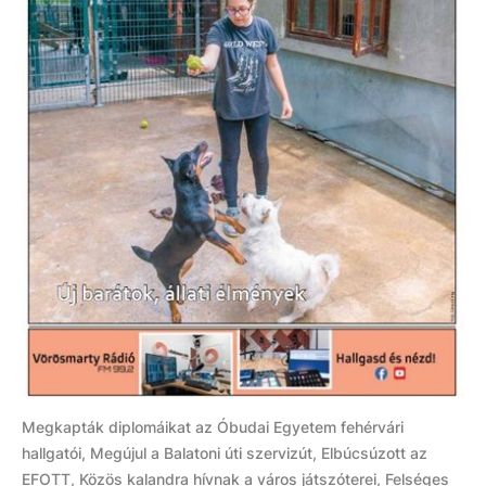
Megkapták diplomáikat az Óbudai Egyetem fehérvári
hallgatói, Megújul a Balatoni úti szervizút, Elbúcsúzott az
EFOTT, Közös kalandra hívnak a város játszóterei, Felséges