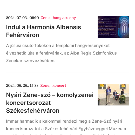
2024. 07. 03., 09:10
Zene
,
hangverseny
Indul a Harmonia Albensis
Fehérváron
A júliusi csütörtökökön a templomi hangversenyeket
élvezhetik újra a fehérváriak, az Alba Regia Szimfonikus
Zenekar szervezésében.
2024. 06. 26., 15:33
Zene
,
koncert
Nyári Zene-szó – komolyzenei
koncertsorozat
Székesfehérváron
Immár harmadik alkalommal rendezi meg a Zene-Szó nyári
koncertsorozatot a Székesfehérvári Egyházmegyei Múzeum