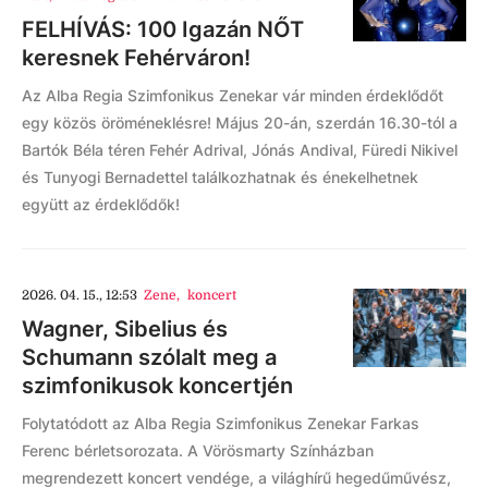
FELHÍVÁS: 100 Igazán NŐT
keresnek Fehérváron!
Az Alba Regia Szimfonikus Zenekar vár minden érdeklődőt
egy közös öröméneklésre! Május 20-án, szerdán 16.30-tól a
Bartók Béla téren Fehér Adrival, Jónás Andival, Füredi Nikivel
és Tunyogi Bernadettel találkozhatnak és énekelhetnek
együtt az érdeklődők!
2026. 04. 15., 12:53
Zene
,
koncert
Wagner, Sibelius és
Schumann szólalt meg a
szimfonikusok koncertjén
Folytatódott az Alba Regia Szimfonikus Zenekar Farkas
Ferenc bérletsorozata. A Vörösmarty Színházban
megrendezett koncert vendége, a világhírű hegedűművész,