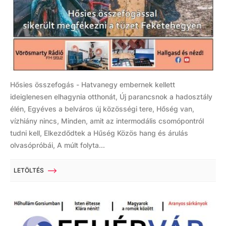
Hősies összefogás - Hatvanegy embernek kellett
ideiglenesen elhagynia otthonát, Új parancsnok a hadosztály
élén, Egyéves a belváros új közösségi tere, Hőség van,
vízhiány nincs, Minden, amit az intermodális csomópontról
tudni kell, Elkezdődtek a Hűség Közös hang és árulás
olvasópróbái, A múlt folyta...
LETÖLTÉS