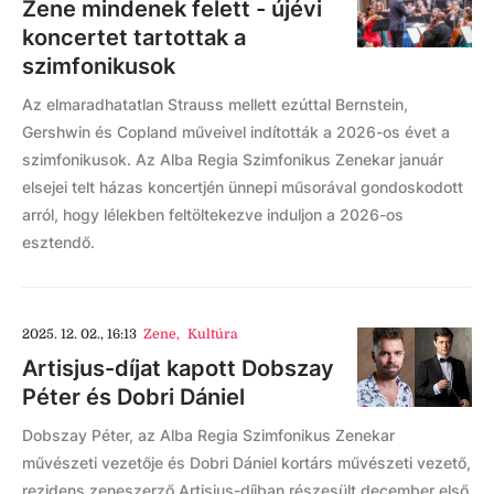
Zene mindenek felett - újévi
koncertet tartottak a
szimfonikusok
Az elmaradhatatlan Strauss mellett ezúttal Bernstein,
Gershwin és Copland műveivel indították a 2026-os évet a
szimfonikusok. Az Alba Regia Szimfonikus Zenekar január
elsejei telt házas koncertjén ünnepi műsorával gondoskodott
arról, hogy lélekben feltöltekezve induljon a 2026-os
esztendő.
2025. 12. 02., 16:13
Zene
,
Kultúra
Artisjus-díjat kapott Dobszay
Péter és Dobri Dániel
Dobszay Péter, az Alba Regia Szimfonikus Zenekar
művészeti vezetője és Dobri Dániel kortárs művészeti vezető,
rezidens zeneszerző Artisjus-díjban részesült december első