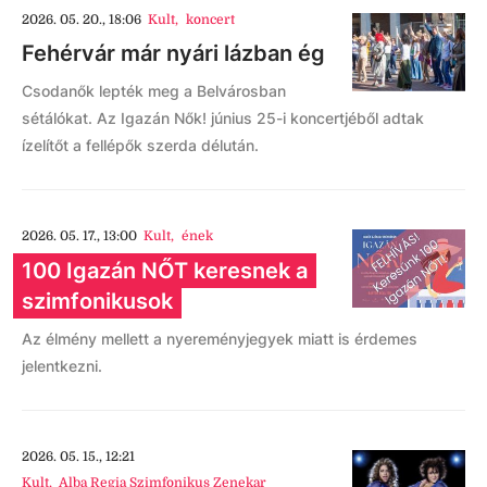
2026. 05. 20., 18:06
Kult
,
koncert
Fehérvár már nyári lázban ég
Csodanők lepték meg a Belvárosban
sétálókat. Az Igazán Nők! június 25-i koncertjéből adtak
ízelítőt a fellépők szerda délután.
2026. 05. 17., 13:00
Kult
,
ének
100 Igazán NŐT keresnek a
szimfonikusok
Az élmény mellett a nyereményjegyek miatt is érdemes
jelentkezni.
2026. 05. 15., 12:21
Kult
,
Alba Regia Szimfonikus Zenekar