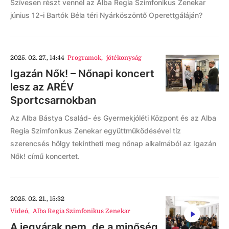
Szívesen részt vennél az Alba Regia Szimfonikus Zenekar
június 12-i Bartók Béla téri Nyárköszöntő Operettgáláján?
2025. 02. 27., 14:44
Programok
,
jótékonyság
Igazán Nők! – Nőnapi koncert
lesz az ARÉV
Sportcsarnokban
Az Alba Bástya Család- és Gyermekjóléti Központ és az Alba
Regia Szimfonikus Zenekar együttműködésével tíz
szerencsés hölgy tekintheti meg nőnap alkalmából az Igazán
Nők! című koncertet.
2025. 02. 21., 15:32
Videó
,
Alba Regia Szimfonikus Zenekar
A jegyárak nem, de a minőség