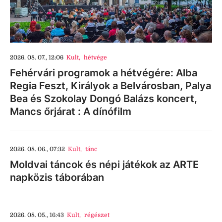
2026. 08. 07., 12:06
Kult
,
hétvége
Fehérvári programok a hétvégére: Alba
Regia Feszt, Királyok a Belvárosban, Palya
Bea és Szokolay Dongó Balázs koncert,
Mancs őrjárat : A dínófilm
2026. 08. 06., 07:32
Kult
,
tánc
Moldvai táncok és népi játékok az ARTE
napközis táborában
2026. 08. 05., 16:43
Kult
,
régészet