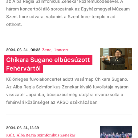
az Alba Regia Szimfonikus Zenekar közreműködésével. A
három koncertből álló sorozatnak az Egyházmegyei Múzeum
Szent Imre udvara, valamint a Szent Imre-templom ad
otthont.
2024. 06. 24., 09:38
Zene
,
koncert
Chikara Sugano elbúcsúzott
Fehérvártól
Különleges fuvolakoncertet adott vasárnap Chikara Sugano.
Az Alba Regia Szimfonikus Zenekar kiváló fuvolistája nyáron
visszatér Japánba, búcsúzóul még utoljára elvarázsolta a
fehérvári közönséget az ARSO székházában.
2024. 06. 21., 12:29
Kult
,
Alba Regia Szimfonikus Zenekar