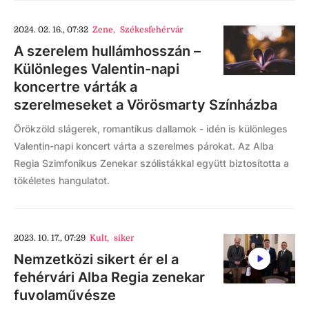
2024. 02. 16., 07:32
Zene
,
Székesfehérvár
A szerelem hullámhosszán –
Különleges Valentin-napi
koncertre várták a
szerelmeseket a Vörösmarty Színházba
Örökzöld slágerek, romantikus dallamok - idén is különleges
Valentin-napi koncert várta a szerelmes párokat. Az Alba
Regia Szimfonikus Zenekar szólistákkal együtt biztosította a
tökéletes hangulatot.
2023. 10. 17., 07:29
Kult
,
siker
Nemzetközi sikert ér el a
fehérvári Alba Regia zenekar
fuvolaművésze