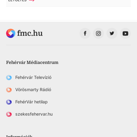
fmc.hu
Fehérvár Médiacentrum
Fehérvár Televízió
Vörösmarty Rádió
FehérVár hetilap
szekesfehervar.hu