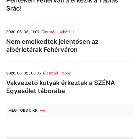
Pénteken Fehérvárra érkezik a Táblás
Srác!
2026. 08. 02., 11:07
Életmód
,
albérlet
Nem emelkedtek jelentősen az
albérletárak Fehérváron
2026. 08. 02., 08:35
Életmód
,
tábor
Vakvezető kutyák érkeztek a SZÉNA
Egyesület táborába
MÉG TÖBB CIKK