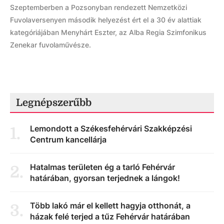
Szeptemberben a Pozsonyban rendezett Nemzetközi
Fuvolaversenyen második helyezést ért el a 30 év alattiak
kategóriájában Menyhárt Eszter, az Alba Regia Szimfonikus
Zenekar fuvolaművésze.
Legnépszerűbb
Lemondott a Székesfehérvári Szakképzési
1
.
Centrum kancellárja
Hatalmas területen ég a tarló Fehérvár
2
.
határában, gyorsan terjednek a lángok!
Több lakó már el kellett hagyja otthonát, a
3
.
házak felé terjed a tűz Fehérvár határában