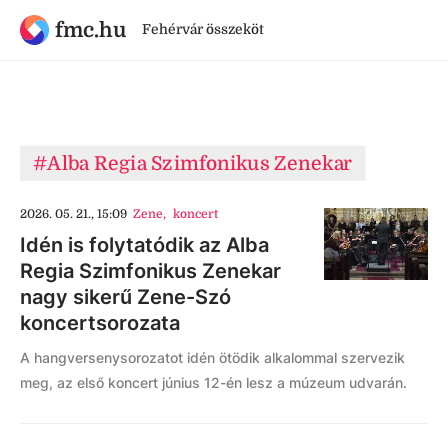
fmc.hu
Fehérvár összeköt
#Alba Regia Szimfonikus Zenekar
2026. 05. 21., 15:09
Zene
,
koncert
Idén is folytatódik az Alba
Regia Szimfonikus Zenekar
nagy sikerű Zene-Szó
koncertsorozata
A hangversenysorozatot idén ötödik alkalommal szervezik
meg, az első koncert június 12-én lesz a múzeum udvarán.