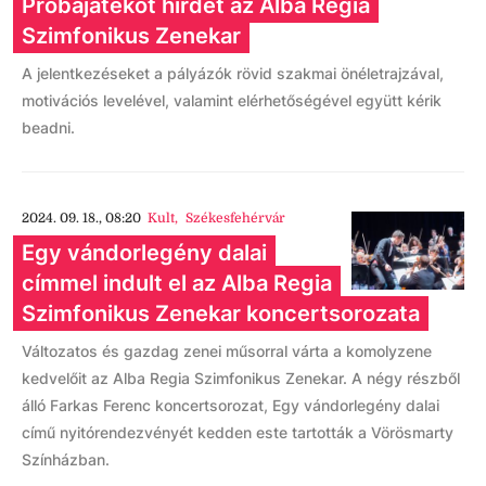
Próbajátékot hirdet az Alba Regia
Szimfonikus Zenekar
A jelentkezéseket a pályázók rövid szakmai önéletrajzával,
motivációs levelével, valamint elérhetőségével együtt kérik
beadni.
2024. 09. 18., 08:20
Kult
,
Székesfehérvár
Egy vándorlegény dalai
címmel indult el az Alba Regia
Szimfonikus Zenekar koncertsorozata
Változatos és gazdag zenei műsorral várta a komolyzene
kedvelőit az Alba Regia Szimfonikus Zenekar. A négy részből
álló Farkas Ferenc koncertsorozat, Egy vándorlegény dalai
című nyitórendezvényét kedden este tartották a Vörösmarty
Színházban.