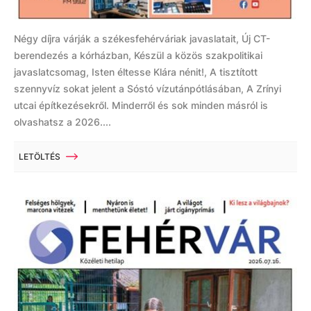
Négy díjra várják a székesfehérváriak javaslatait, Új CT-
berendezés a kórházban, Készül a közös szakpolitikai
javaslatcsomag, Isten éltesse Klára nénit!, A tisztított
szennyvíz sokat jelent a Sóstó vízutánpótlásában, A Zrínyi
utcai építkezésekről. Minderről és sok minden másról is
olvashatsz a 2026....
LETÖLTÉS