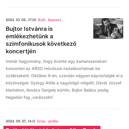
2024. 10. 08., 17:35
Kult
,
koncert
Bujtor Istvánra is
emlékezhetünk a
szimfonikusok következő
koncertjén
Immár hagyomány, hogy évente egy kamarazenekari
koncerten az ARSO művészei mutatkozhatnak be
szólistaként. Október 9-én, szerdán négyen kápráztatják el a
közönséget: György Attila a nagybőgő mögött, Dávid József
klarinéton, Kovács Gergely kürtön, Bujtor Balázs pedig
hegedűn fog „varázsolni”.
2024. 09. 27., 14:11
Zene
,
próba