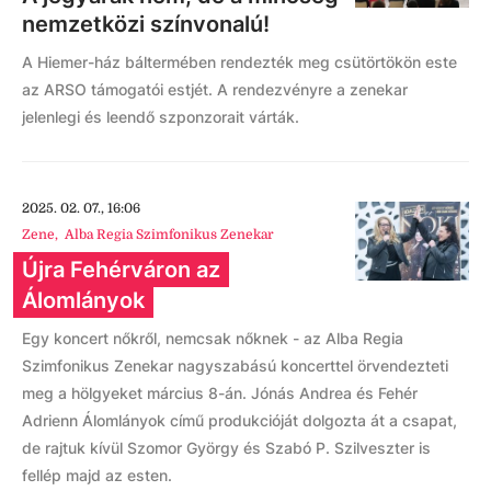
nemzetközi színvonalú!
A Hiemer-ház báltermében rendezték meg csütörtökön este
az ARSO támogatói estjét. A rendezvényre a zenekar
jelenlegi és leendő szponzorait várták.
2025. 02. 07., 16:06
Zene
,
Alba Regia Szimfonikus Zenekar
Újra Fehérváron az
Álomlányok
Egy koncert nőkről, nemcsak nőknek - az Alba Regia
Szimfonikus Zenekar nagyszabású koncerttel örvendezteti
meg a hölgyeket március 8-án. Jónás Andrea és Fehér
Adrienn Álomlányok című produkcióját dolgozta át a csapat,
de rajtuk kívül Szomor György és Szabó P. Szilveszter is
fellép majd az esten.