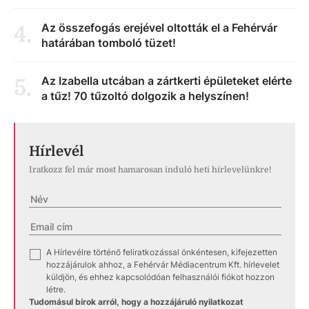
Az összefogás erejével oltották el a Fehérvár
4
.
határában tomboló tüzet!
Az Izabella utcában a zártkerti épületeket elérte
5
.
a tűz! 70 tűzoltó dolgozik a helyszínen!
Hírlevél
Iratkozz fel már most hamarosan induló heti hírlevelünkre!
A Hírlevélre történő feliratkozással önkéntesen, kifejezetten
✓
hozzájárulok ahhoz, a Fehérvár Médiacentrum Kft. hírlevelet
küldjön, és ehhez kapcsolódóan felhasználói fiókot hozzon
létre.
Tudomásul bírok arról, hogy a hozzájáruló nyilatkozat