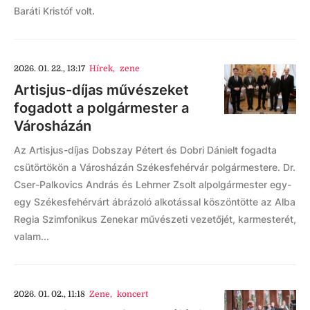
Baráti Kristóf volt.
2026. 01. 22., 13:17
Hírek
,
zene
Artisjus-díjas művészeket
fogadott a polgármester a
Városházán
Az Artisjus-díjas Dobszay Pétert és Dobri Dánielt fogadta
csütörtökön a Városházán Székesfehérvár polgármestere. Dr.
Cser-Palkovics András és Lehrner Zsolt alpolgármester egy-
egy Székesfehérvárt ábrázoló alkotással köszöntötte az Alba
Regia Szimfonikus Zenekar művészeti vezetőjét, karmesterét,
valam...
2026. 01. 02., 11:18
Zene
,
koncert