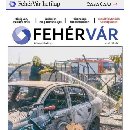
FehérVár hetilap
ÖSSZES ÚJSÁG