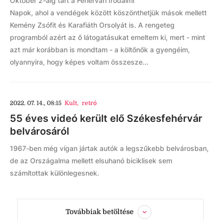
Október 2-áig tart a Fehérvári Irodalmi
Napok, ahol a vendégek között köszönthetjük mások mellett
Kemény Zsófit és Karafiáth Orsolyát is. A rengeteg
programból azért az ő látogatásukat emeltem ki, mert - mint
azt már korábban is mondtam - a költőnők a gyengéim,
olyannyira, hogy képes voltam összesze...
2022. 07. 14., 08:15
Kult
,
retró
55 éves videó került elő Székesfehérvár
belvárosáról
1967-ben még vígan jártak autók a legszűkebb belvárosban,
de az Országalma mellett elsuhanó biciklisek sem
számítottak különlegesnek.
Továbbiak betöltése