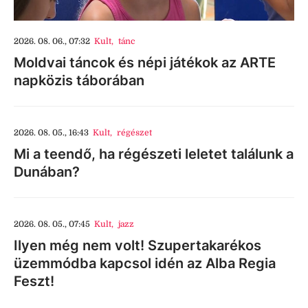
2026. 08. 06., 07:32
Kult
,
tánc
Moldvai táncok és népi játékok az ARTE
napközis táborában
2026. 08. 05., 16:43
Kult
,
régészet
Mi a teendő, ha régészeti leletet találunk a
Dunában?
2026. 08. 05., 07:45
Kult
,
jazz
Ilyen még nem volt! Szupertakarékos
üzemmódba kapcsol idén az Alba Regia
Feszt!