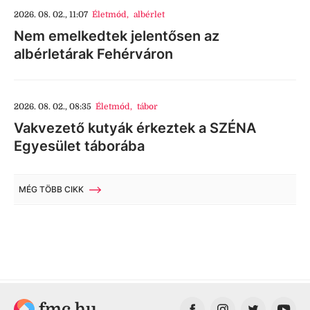
2026. 08. 02., 11:07
Életmód
,
albérlet
Nem emelkedtek jelentősen az
albérletárak Fehérváron
2026. 08. 02., 08:35
Életmód
,
tábor
Vakvezető kutyák érkeztek a SZÉNA
Egyesület táborába
MÉG TÖBB CIKK
fmc.hu