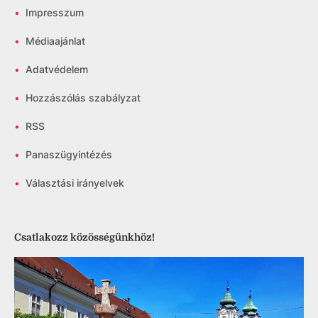
•
Impresszum
•
Médiaajánlat
•
Adatvédelem
•
Hozzászólás szabályzat
•
RSS
•
Panaszügyintézés
•
Választási irányelvek
Csatlakozz közösségünkhöz!