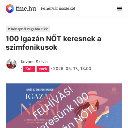
fmc.hu
Fehérvár összeköt
2 hónapnál régebbi cikk
100 Igazán NŐT keresnek a
szimfonikusok
Kovács Szilvia
·
·
2026. 05. 17., 13:00
Kult
ének