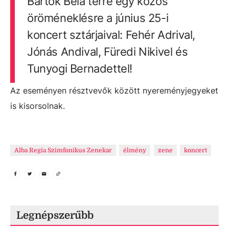
Bartók Béla térre egy közös
öröméneklésre a június 25-i
koncert sztárjaival: Fehér Adrival,
Jónás Andival, Füredi Nikivel és
Tunyogi Bernadettel!
Az eseményen résztvevők között nyereményjegyeket
is kisorsolnak.
Alba Regia Szimfonikus Zenekar
élmény
zene
koncert
Legnépszerűbb