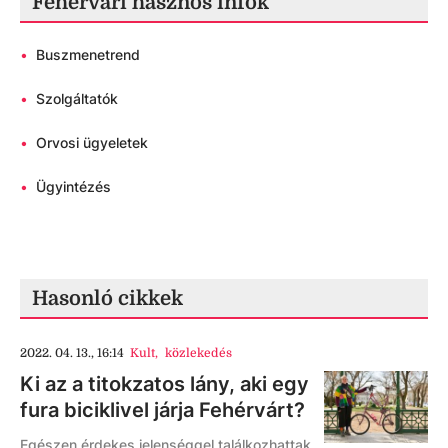
Fehérvári hasznos infók
•
Buszmenetrend
•
Szolgáltatók
•
Orvosi ügyeletek
•
Ügyintézés
Hasonló cikkek
2022. 04. 13., 16:14
Kult
,
közlekedés
Ki az a titokzatos lány, aki egy
fura biciklivel járja Fehérvárt?
Egészen érdekes jelenséggel találkozhattak