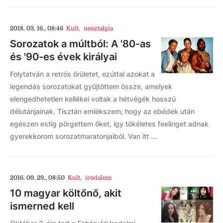
2018. 03. 16., 08:46
Kult
,
nosztalgia
Sorozatok a múltból: A '80-as
és '90-es évek királyai
Folytatván a retrós őrületet, ezúttal azokat a
legendás sorozatokat gyűjtöttem össze, amelyek
elengedhetetlen kellékei voltak a hétvégék hosszú
délutánjainak. Tisztán emlékszem, hogy az ebédek után
egészen estig pörgettem őket, így tökéletes feelinget adnak
gyerekkorom sorozatmaratonjaiból. Van itt ...
2016. 09. 29., 08:50
Kult
,
irodalom
10 magyar költőnő, akit
ismerned kell