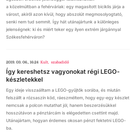
a közelmúltban a fehérváriak: egy magasított biciklis járja a
várost, akiről azon kívül, hogy abszolút megmosolyogtató,
senki nem tud semmit. Így hát utánajártunk a különleges
jelenségnek: ki és miért teker egy ilyen extrém járgánnyal
Székesfehérváron?
2019. 03. 06., 16:24
Kult
,
szabadidő
Így kereshetsz vagyonokat régi LEGO-
készletekkel
Egy ideje visszaálltam a LEGO-gyűjtők sorába, és miután
felszállt a rózsaszín köd, ráeszméltem, hogy egy-egy készlet
nemcsak a polcon mutathat jól, hanem beszerzésükkel
hosszútávon a pénztárcám is elégedetten csettint majd.
Utánajártam, hogyan érdemes okosan pénzt fektetni LEGO-
ba.