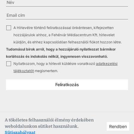
✓
A Hírlevélre történő feliratkozással önkéntesen, kifejezetten
hozzájárulok ahhoz, a Fehérvár Médiacentrum Kft. hírlevelet
küldjön, és ehhez kapcsolódóan felhasználói fiókot hozzon létre.
Tudomásul bírok arról, hogy a hozzájáruló nyilatkozat bármikor
korlátozás és indokolás nélkül, ingyenesen visszavonható.
✓
Nyilatkozom, hogy a hírlevél küldésre vonatkozó
adatkezelési
tájékoztatót
megismertem.
Feliratkozás
A tökéletes felhasználói élmény érdekében
weboldalunkon sütiket használunk.
Rendben
Copyright © 2021
–2026
Fehérvár Médiacentrum, fmc.hu
Sütiszabályzat