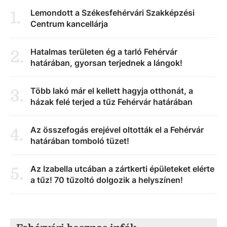
Lemondott a Székesfehérvári Szakképzési
1
.
Centrum kancellárja
Hatalmas területen ég a tarló Fehérvár
2
.
határában, gyorsan terjednek a lángok!
Több lakó már el kellett hagyja otthonát, a
3
.
házak felé terjed a tűz Fehérvár határában
Az összefogás erejével oltották el a Fehérvár
4
.
határában tomboló tüzet!
Az Izabella utcában a zártkerti épületeket elérte
5
.
a tűz! 70 tűzoltó dolgozik a helyszínen!