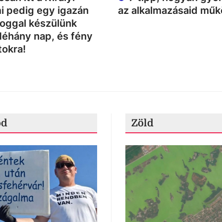
i pedig egy igazán
az alkalmazásaid mű
loggal készülünk
Néhány nap, és fény
tokra!
ód
Zöld