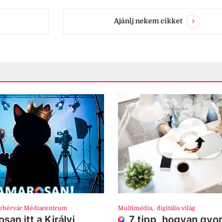
Ajánlj nekem cikket
ehérvár Médiacentrum
Multimédia
,
digitális világ
san itt a Királyi
7 tipp, hogyan gyor