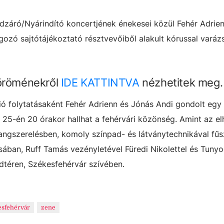
dzáró/Nyárindító koncertjének énekesei közül Fehér Adrie
ozó sajtótájékoztató résztvevőiből alakult kórussal varázs
 öröménekről
IDE KATTINTVA
nézhetitek meg.
ó folytatásaként Fehér Adrienn és Jónás Andi gondolt egy 
 25-én 20 órakor hallhat a fehérvári közönség. Amint az el
angszerelésben, komoly színpad- és látványtechnikával fű
ában, Ruff Tamás vezényletével Füredi Nikolettel és Tunyo
adtéren, Székesfehérvár szívében.
esfehérvár
zene