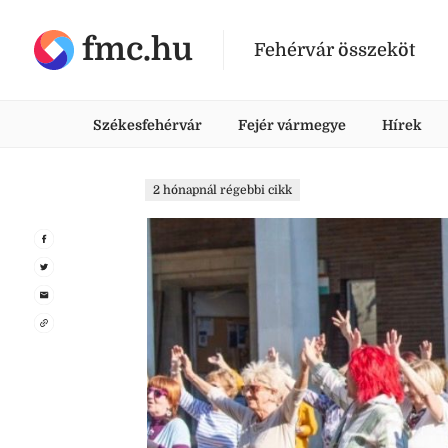
fmc.hu
Fehérvár összeköt
Székesfehérvár
Fejér vármegye
Hírek
2 hónapnál régebbi cikk