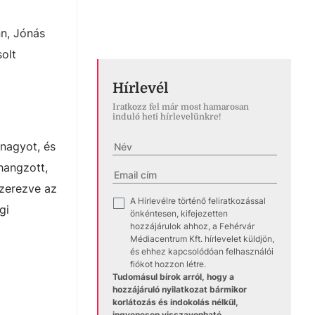
nn, Jónás
olt
Hírlevél
Iratkozz fel már most hamarosan
induló heti hírlevelünkre!
nagyot, és
hangzott,
szerezve az
A Hírlevélre történő feliratkozással
✓
gi
önkéntesen, kifejezetten
hozzájárulok ahhoz, a Fehérvár
Médiacentrum Kft. hírlevelet küldjön,
és ehhez kapcsolódóan felhasználói
fiókot hozzon létre.
Tudomásul bírok arról, hogy a
hozzájáruló nyilatkozat bármikor
korlátozás és indokolás nélkül,
ingyenesen visszavonható.