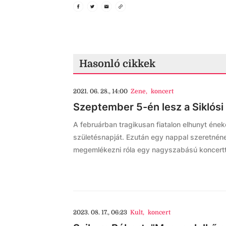
Hasonló cikkek
2021. 06. 28., 14:00
Zene
,
koncert
Szeptember 5-én lesz a Siklós
A februárban tragikusan fiatalon elhunyt én
születésnapját. Ezután egy nappal szeretné
megemlékezni róla egy nagyszabású koncertt
2023. 08. 17., 06:23
Kult
,
koncert