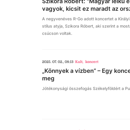
Szikora Róbert: "Magyar lelkű 
vagyok, kicsit ez maradt az or
A negyvenéves R-Go adott koncertet a Királyi
stílus atyja, Szikora Róbert, aki szerint a mos
csúcson voltak.
2025. 07. 02., 08:13
Kult
,
koncert
„Könnyek a vízben” – Egy koncer
meg
Jótékonysági összefogás Székelyföldért a P