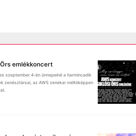
i Örs emlékkoncert
ekes szeptember 4-én ünnepelné a harmincadik
nek zenésztársai, az AWS zenekar méltóképpen
el.