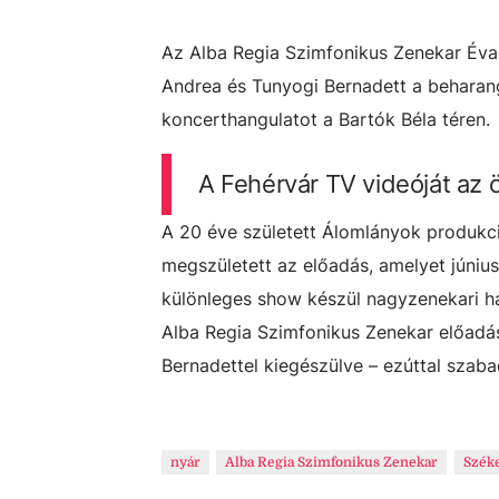
Az Alba Regia Szimfonikus Zenekar Éva
Andrea és Tunyogi Bernadett a beharang
koncerthangulatot a Bartók Béla téren.
A Fehérvár TV videóját az
A 20 éve született Álomlányok produkci
megszületett az előadás, amelyet június
különleges show készül nagyzenekari h
Alba Regia Szimfonikus Zenekar előadás
Bernadettel kiegészülve – ezúttal szab
nyár
Alba Regia Szimfonikus Zenekar
Szék