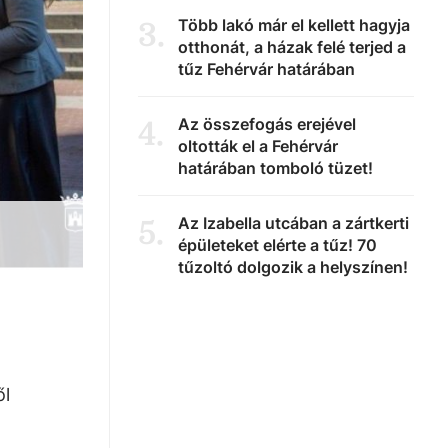
Több lakó már el kellett hagyja
3
.
otthonát, a házak felé terjed a
tűz Fehérvár határában
Az összefogás erejével
4
.
oltották el a Fehérvár
határában tomboló tüzet!
Az Izabella utcában a zártkerti
5
.
épületeket elérte a tűz! 70
tűzoltó dolgozik a helyszínen!
ől