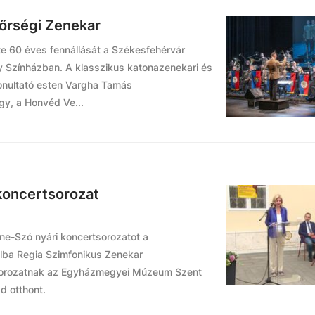
őrségi Zenekar
te 60 éves fennállását a Székesfehérvár
 Színházban. A klasszikus katonazenekari és
onultató esten Vargha Tamás
gy, a Honvéd Ve...
koncertsorozat
e-Szó nyári koncertsorozatot a
ba Regia Szimfonikus Zenekar
 sorozatnak az Egyházmegyei Múzeum Szent
d otthont.