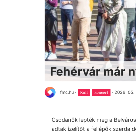
Fehérvár már n
fmc.hu
·
·
2026. 05. 
Kult
koncert
Csodanők lepték meg a Belvárosb
adtak ízelítőt a fellépők szerda d