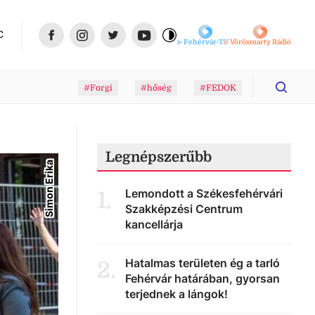
C
Fehérvár-TV
Vörösmarty Rádió
#Forgi
#hőség
#FEDOK
Legnépszerűbb
Simon Erika
Lemondott a Székesfehérvári
1
.
Szakképzési Centrum
kancellárja
Hatalmas területen ég a tarló
2
.
Fehérvár határában, gyorsan
terjednek a lángok!