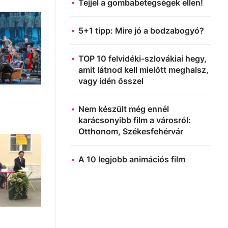
Tejjel a gombabetegségek ellen!
5+1 tipp: Mire jó a bodzabogyó?
TOP 10 felvidéki-szlovákiai hegy,
amit látnod kell mielőtt meghalsz,
vagy idén ősszel
Nem készült még ennél
karácsonyibb film a városról:
Otthonom, Székesfehérvár
A 10 legjobb animációs film