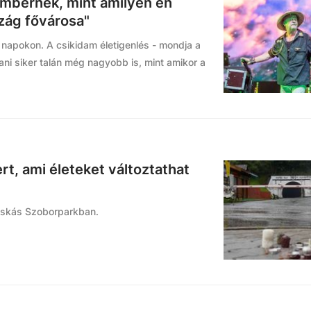
embernek, mint amilyen én
szág fővárosa"
 napokon. A csikidam életigenlés - mondja a
tani siker talán még nagyobb is, mint amikor a
t, ami életeket változtathat
uskás Szoborparkban.