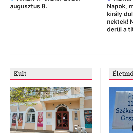
augusztus 8.
Napok, m
király do
nektek! 
derül a ti
Kult
Életm