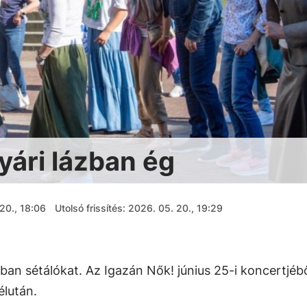
yári lázban ég
20., 18:06
Utolsó frissítés: 2026. 05. 20., 19:29
an sétálókat. Az Igazán Nők! június 25-i koncertjéb
élután.