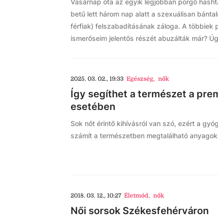
Vasárnap óta az egyik legjobban pörgő hashta
betű lett három nap alatt a szexuálisan bánta
férfiak) felszabadításának záloga. A többiek
ismerőseim jelentős részét abuzálták már? Úg
2025. 03. 02., 19:33
Egészség
,
nők
Így segíthet a természet a pr
esetében
Sok nőt érintő kihívásról van szó, ezért a gy
számít a természetben megtalálható anyago
2018. 03. 12., 10:27
Életmód
,
nők
Női sorsok Székesfehérváron