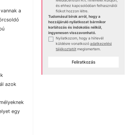
Médiacentrum Kft. hírlevelet küldjön,
és ehhez kapcsolódóan felhasználói
n vannak a
fiókot hozzon létre.
Tudomásul bírok arról, hogy a
görcsoldó
hozzájáruló nyilatkozat bármikor
korlátozás és indokolás nélkül,
pú
ingyenesen visszavonható.
Nyilatkozom, hogy a hírlevél
✓
küldésre vonatkozó
adatkezelési
tájékoztatót
megismertem.
Feliratkozás
ak
ál azok
emélyeknek
elyet egy