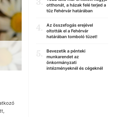
3
.
otthonát, a házak felé terjed a
tűz Fehérvár határában
Az összefogás erejével
4
.
oltották el a Fehérvár
határában tomboló tüzet!
Bevezetik a pénteki
5
.
munkarendet az
önkormányzati
intézményeknél és cégeknél
natkozó
t,