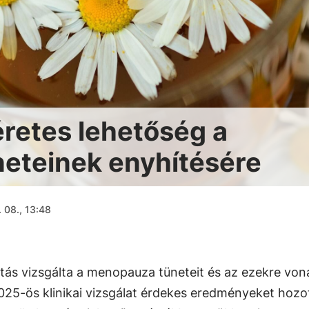
éretes lehetőség a
eteinek enyhítésére
 08., 13:48
atás vizsgálta a menopauza tüneteit és az ezekre vo
25-ös klinikai vizsgálat érdekes eredményeket hozot