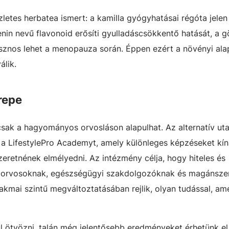
letes herbatea ismert: a kamilla gyógyhatásai régóta jele
nin nevű flavonoid erősíti gyulladáscsökkentő hatását, a 
asznos lehet a menopauza során. Éppen ezért a növényi ala
álik.
repe
ak a hagyományos orvosláson alapulhat. Az alternatív ut
a LifestylePro Academyt, amely különleges képzéseket kín
eretnének elmélyedni. Az intézmény célja, hogy hiteles és
on orvosoknak, egészségügyi szakdolgozóknak és magánsz
akmai szintű megváltoztatásában rejlik, olyan tudással, am
l ötvözni, talán még jelentősebb eredményeket érhetünk el