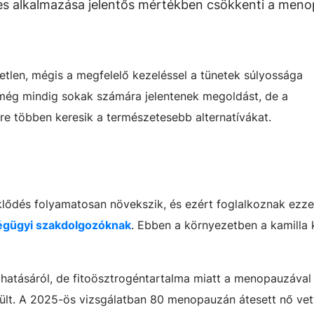
tes alkalmazása jelentős mértékben csökkenti a men
etlen, mégis a megfelelő kezeléssel a tünetek súlyossága
még mindig sokak számára jelentenek megoldást, de a
re többen keresik a természetesebb alternatívákat.
lődés folyamatosan növekszik, és ezért foglalkoznak ezze
égügyi szakdolgozóknak
. Ebben a környezetben a kamilla
hatásáról, de fitoösztrogéntartalma miatt a menopauzával
ült. A 2025-ös vizsgálatban 80 menopauzán átesett nő vett