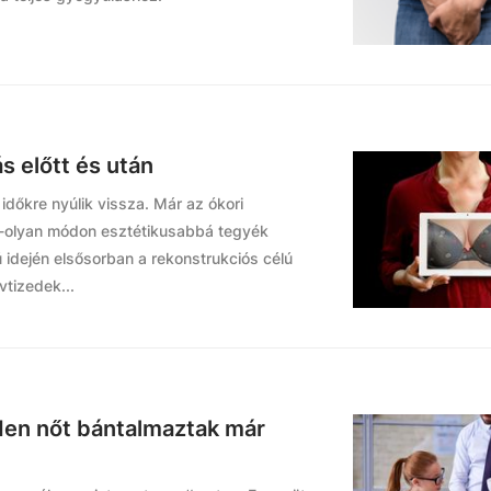
 előtt és után
időkre nyúlik vissza. Már az ókori
en-olyan módon esztétikusabbá tegyék
 idején elsősorban a rekonstrukciós célú
vtizedek...
en nőt bántalmaztak már