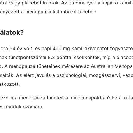
atot vagy placebót kaptak. Az eredmények alapján a kamill
dményezett a menopauza különböző tünetein.
gálatok?
kora 54 év volt, és napi 400 mg kamillakivonatot fogyaszto
inak tünetpontszámai 8.2 ponttal csökkentek, míg a placeb
g. A menopauza tüneteinek mérésére az Australian Menop
ználták. Az elért javulás a pszichológiai, mozgásszervi, va
tatkozott.
kezelni a menopauza tüneteit a mindennapokban? Ez a kuta
lési módok számára.