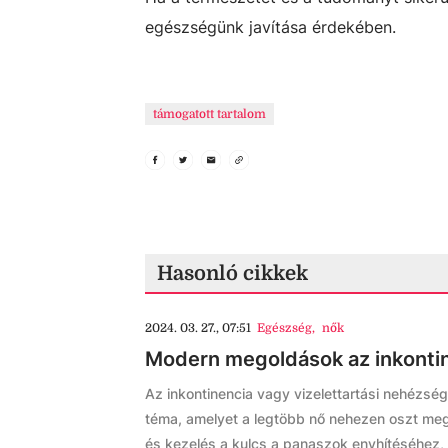
egészségünk javítása érdekében.
támogatott tartalom
Hasonló cikkek
2024. 03. 27., 07:51
Egészség
,
nők
Modern megoldások az inkonti
Az inkontinencia vagy vizelettartási nehézsé
téma, amelyet a legtöbb nő nehezen oszt meg 
és kezelés a kulcs a panaszok enyhítéséhez,