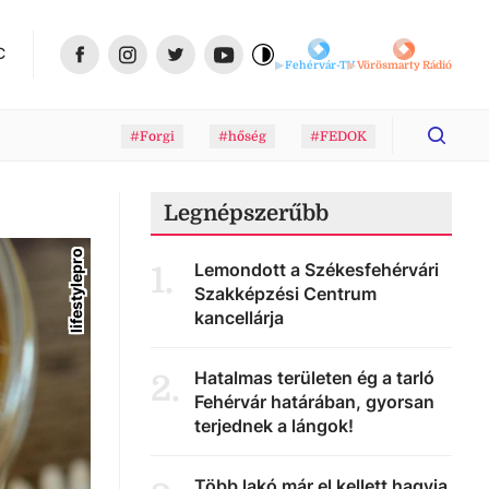
C
Fehérvár-TV
Vörösmarty Rádió
#Forgi
#hőség
#FEDOK
Legnépszerűbb
lifestylepro
Lemondott a Székesfehérvári
1
.
Szakképzési Centrum
kancellárja
Hatalmas területen ég a tarló
2
.
Fehérvár határában, gyorsan
terjednek a lángok!
Több lakó már el kellett hagyja