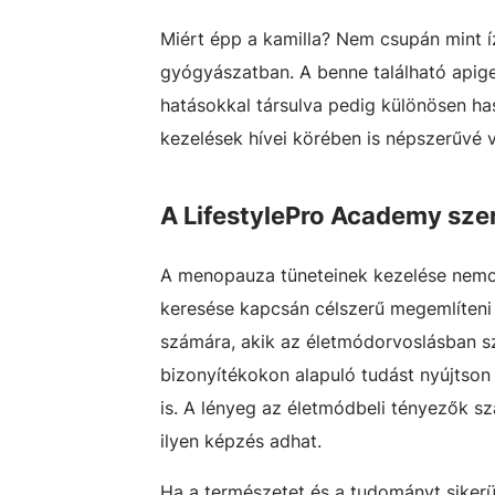
Miért épp a kamilla? Nem csupán mint íz
gyógyászatban. A benne található apige
hatásokkal társulva pedig különösen h
kezelések hívei körében is népszerűvé v
A LifestylePro Academy sze
A menopauza tüneteinek kezelése nemcs
keresése kapcsán célszerű megemlíteni 
számára, akik az életmódorvoslásban sz
bizonyítékokon alapuló tudást nyújts
is. A lényeg az életmódbeli tényezők sz
ilyen képzés adhat.
Ha a természetet és a tudományt sikerü