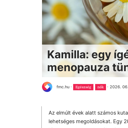
Kamilla: egy íg
menopauza tün
fmc.hu
·
·
2026. 06.
Egészség
nők
Az elmúlt évek alatt számos kut
lehetséges megoldásokat. Egy 20