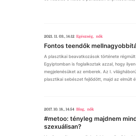
2021. 11. 03., 14:12
Egészség
,
nők
Fontos teendők mellnagyobbítás
A plasztikai beavatkozások története régmúlt 
Egyiptomban is foglalkoztak azzal, hogy ily
megjelenésüket az emberek. Az I. világháború
plasztikai sebészet fejlődött, majd az elmúlt é
2017. 10. 18., 14:54
Blog
,
nők
#metoo: tényleg majdnem mind
szexuálisan?