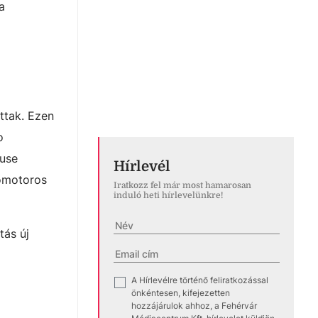
a
ttak. Ezen
o
ause
Hírlevél
zomotoros
Iratkozz fel már most hamarosan
induló heti hírlevelünkre!
tás új
A Hírlevélre történő feliratkozással
✓
önkéntesen, kifejezetten
hozzájárulok ahhoz, a Fehérvár