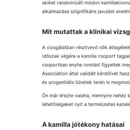
akiket randomizált módon kamillakivon
alkalmazása szignifikáns javulást ere
Mit mutattak a klinikai vizs
A vizsgálatban résztvevő nők átlagélet
időszak végére a kamilla csoport tagja
csoportban enyhe romlást figyeltek me
Association által validált kérdőívet has
és urogenitális tünetek terén is megmu
Ön már érezte valaha, mennyire nehéz 
lehetőségeket nyit a természetes keze
A kamilla jótékony hatásai