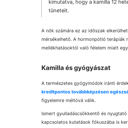
kimutatva, hogy a kamilla 12 he
tüneteit.
A nők számára ez az időszak elkerülhet
mérsékelhető. A hormonpótló terápiák 
mellékhatásoktól való félelem miatt egy
Kamilla és gyógyászat
A természetes gyógymódok iránti érdek
kreditpontos továbbképzésen egészs
figyelemre méltóvá válik.
Ismert gyulladáscsökkentő és nyugtató 
kapcsolatos kutatások fókuszába is ker