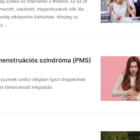
g széles ez interneten a #metoo. Ez az öt
lmazott, zaklatott, megerőszakolt nők (és
 pedig elképedve bámulnak: tényleg az
y...
emenstruációs szindróma (PMS)
ógyszerek uralta világban igazi drágakőnek
kra támaszkodó megoldás.