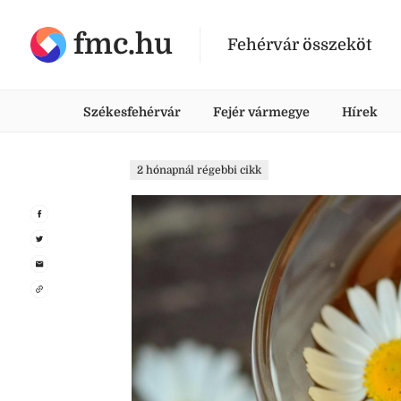
fmc.hu
Fehérvár összeköt
Székesfehérvár
Fejér vármegye
Hírek
2 hónapnál régebbi cikk