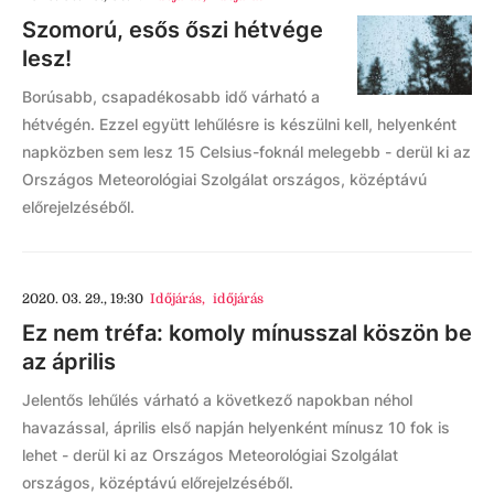
Szomorú, esős őszi hétvége
lesz!
Borúsabb, csapadékosabb idő várható a
hétvégén. Ezzel együtt lehűlésre is készülni kell, helyenként
napközben sem lesz 15 Celsius-foknál melegebb - derül ki az
Országos Meteorológiai Szolgálat országos, középtávú
előrejelzéséből.
2020. 03. 29., 19:30
Időjárás
,
időjárás
Ez nem tréfa: komoly mínusszal köszön be
az április
Jelentős lehűlés várható a következő napokban néhol
havazással, április első napján helyenként mínusz 10 fok is
lehet - derül ki az Országos Meteorológiai Szolgálat
országos, középtávú előrejelzéséből.