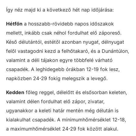
Így néz majd ki a következő hét nap időjárása:
Hétfőn
a hosszabb-rövidebb napos időszakok
mellett, inkább csak néhol fordulhat elő záporeső.
Késő délutántól, estétől azonban nyugat, délnyugat
felől vastagodni kezd a felhőtakaró, és a Dunántúlon,
valamint a déli tájakon egyre többfelé várható
csapadék. A leghidegebb órákban 12-19 fok lesz,
napközben 24-29 fokig melegszik a levegő.
Kedden
főleg reggel, délelőtt és elsősorban keleten,
valamint délen fordulhat elő zápor, zivatar,
ugyanakkor a keleti határ mentén még délután is
kialakulhat csapadék. A minimumhőmérséklet 12-18,
a maximumhőmérséklet 24-29 fok között alakul.