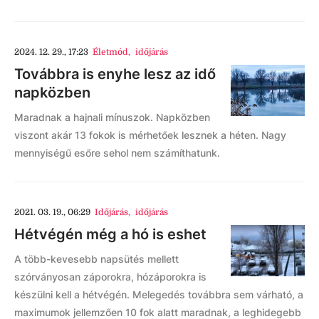
2024. 12. 29., 17:23
Életmód
,
időjárás
Továbbra is enyhe lesz az idő
napközben
Maradnak a hajnali mínuszok. Napközben
viszont akár 13 fokok is mérhetőek lesznek a héten. Nagy
mennyiségű esőre sehol nem számíthatunk.
2021. 03. 19., 06:29
Időjárás
,
időjárás
Hétvégén még a hó is eshet
A több-kevesebb napsütés mellett
szórványosan záporokra, hózáporokra is
készülni kell a hétvégén. Melegedés továbbra sem várható, a
maximumok jellemzően 10 fok alatt maradnak, a leghidegebb