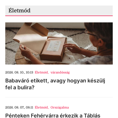
Életmód
2026. 08. 10., 10:13
Életmód
,
várandósság
Babaváró etikett, avagy hogyan készülj
fel a bulira?
2026. 08. 07., 08:11
Életmód
,
Országalma
Pénteken Fehérvárra érkezik a Táblás