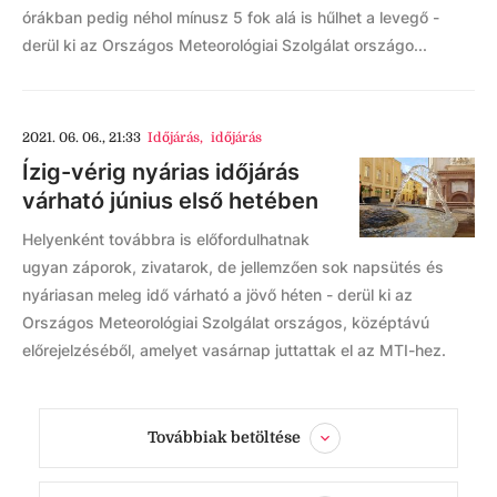
órákban pedig néhol mínusz 5 fok alá is hűlhet a levegő -
derül ki az Országos Meteorológiai Szolgálat országo...
2021. 06. 06., 21:33
Időjárás
,
időjárás
Ízig-vérig nyárias időjárás
várható június első hetében
Helyenként továbbra is előfordulhatnak
ugyan záporok, zivatarok, de jellemzően sok napsütés és
nyáriasan meleg idő várható a jövő héten - derül ki az
Országos Meteorológiai Szolgálat országos, középtávú
előrejelzéséből, amelyet vasárnap juttattak el az MTI-hez.
Továbbiak betöltése