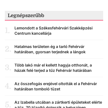
Legnépszerűbb
Lemondott a Székesfehérvári Szakképzési
1
.
Centrum kancellárja
Hatalmas területen ég a tarló Fehérvár
2
.
határában, gyorsan terjednek a lángok
Több lakó már el kellett hagyja otthonát, a
3
.
házak felé terjed a tűz Fehérvár határában
Az összefogás erejével oltották el a Fehérvár
4
.
határában tomboló tüzet
Az Izabella utcában a zártkerti épületeket elérte
5
.
a tűz, 70 tűzoltó dolgozik a helyszínen