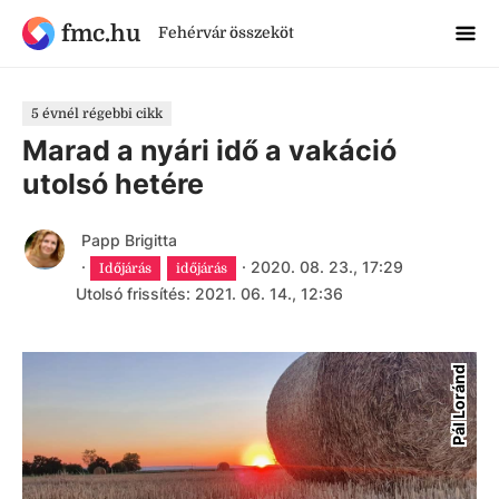
fmc.hu
Fehérvár összeköt
5 évnél régebbi cikk
Marad a nyári idő a vakáció
utolsó hetére
Papp Brigitta
·
·
2020. 08. 23., 17:29
Időjárás
időjárás
Utolsó frissítés: 2021. 06. 14., 12:36
Pál Loránd