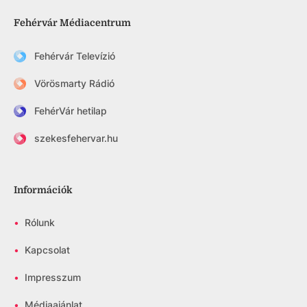
Fehérvár Médiacentrum
Fehérvár Televízió
Vörösmarty Rádió
FehérVár hetilap
szekesfehervar.hu
Információk
•
Rólunk
•
Kapcsolat
•
Impresszum
•
Médiaajánlat