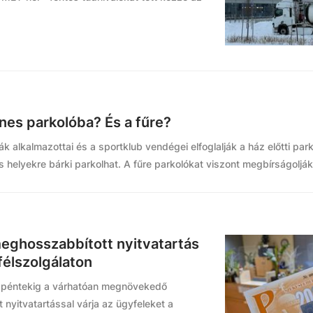
enes parkolóba? És a fűre?
k alkalmazottai és a sportklub vendégei elfoglalják a ház előtti par
s helyekre bárki parkolhat. A fűre parkolókat viszont megbírságolják
 meghosszabbított nyitvatartás
félszolgálaton
n, péntekig a várhatóan megnövekedő
 nyitvatartással várja az ügyfeleket a