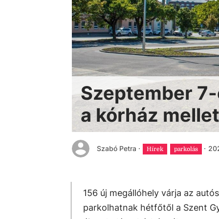
Szeptember 7-én
a kórház mellet
Szabó Petra
·
·
202
Hírek
parkolás
156 új megállóhely várja az autós
parkolhatnak hétfőtől a Szent G