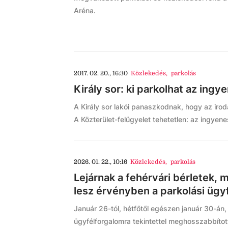
Aréna.
2017. 02. 20., 16:30
Közlekedés
,
parkolás
Király sor: ki parkolhat az ingy
A Király sor lakói panaszkodnak, hogy az irodá
A Közterület-felügyelet tehetetlen: az ingyene
2026. 01. 22., 10:16
Közlekedés
,
parkolás
Lejárnak a fehérvári bérletek,
lesz érvényben a parkolási ügy
Január 26-tól, hétfőtől egészen január 30-á
ügyfélforgalomra tekintettel meghosszabbított