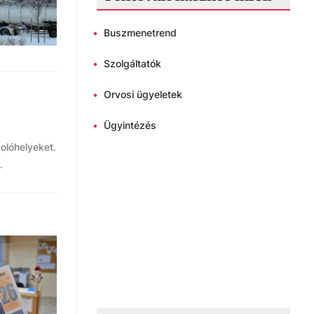
•
Buszmenetrend
•
Szolgáltatók
•
Orvosi ügyeletek
•
Ügyintézés
kolóhelyeket.
.