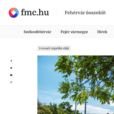
fmc.hu
Fehérvár összeköt
Székesfehérvár
Fejér vármegye
Hírek
5 évnél régebbi cikk