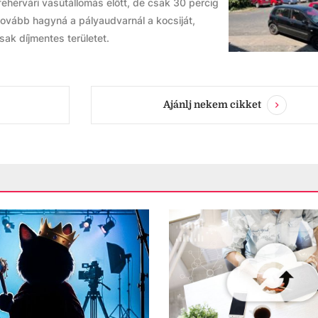
ehérvári vasútállomás előtt, de csak 30 percig
tovább hagyná a pályaudvarnál a kocsiját,
ak díjmentes területet.
Ajánlj nekem cikket