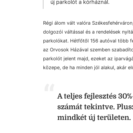
új parkolót a kórháznál.
Régi álom vált valóra Székesfehérváron,
dolgozói váltással és a rendelések nyit
parkolókat. Hétfőtől 156 autóval több fé
az Orvosok Házával szemben szabadított
parkolót jelent majd, ezeket az iparvág
közepe, de ha minden jól alakul, akár el
A teljes fejlesztés 30
számát tekintve. Plus
mindkét új területen.