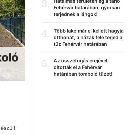
Hatalmas területen ég a tarló
3
.
Fehérvár határában, gyorsan
terjednek a lángok!
Több lakó már el kellett hagyja
4
.
otthonát, a házak felé terjed a
tűz Fehérvár határában
koló
Az összefogás erejével
5
.
oltották el a Fehérvár
határában tomboló tüzet!
észült