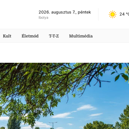
2026. augusztus 7., péntek
24
 °
Ibolya
Kult
Életmód
T-T-Z
Multimédia