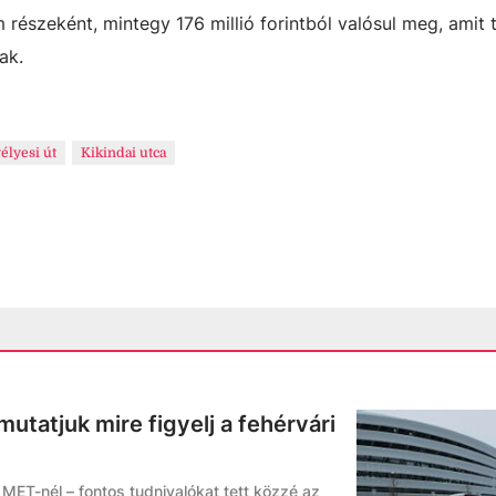
észeként, mintegy 176 millió forintból valósul meg, amit t
ak.
élyesi út
Kikindai utca
utatjuk mire figyelj a fehérvári
MET-nél – fontos tudnivalókat tett közzé az