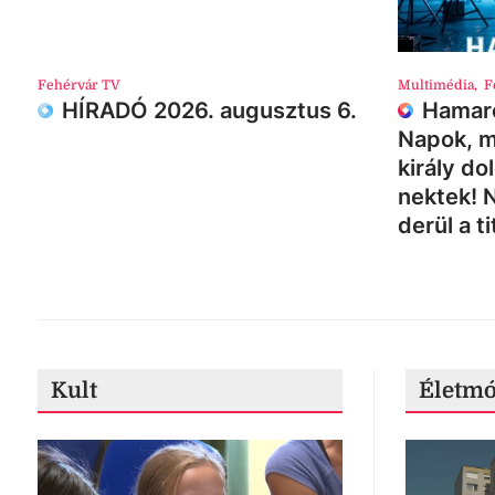
Fehérvár TV
Multimédia
,
F
HÍRADÓ 2026. augusztus 6.
Hamaro
Napok, m
király do
nektek! 
derül a ti
Kult
Életm