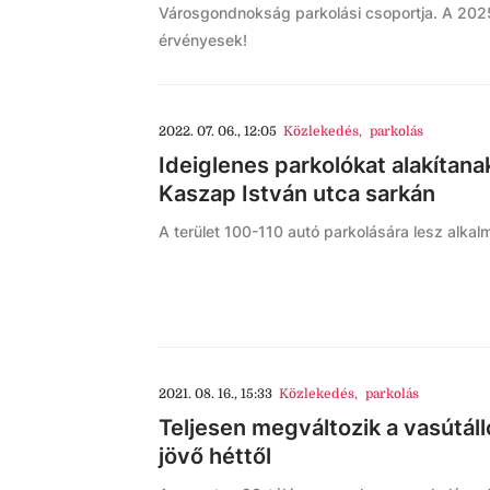
Városgondnokság parkolási csoportja. A 2025
érvényesek!
2022. 07. 06., 12:05
Közlekedés
,
parkolás
Ideiglenes parkolókat alakítana
Kaszap István utca sarkán
A terület 100-110 autó parkolására lesz alkal
2021. 08. 16., 15:33
Közlekedés
,
parkolás
Teljesen megváltozik a vasútál
jövő héttől