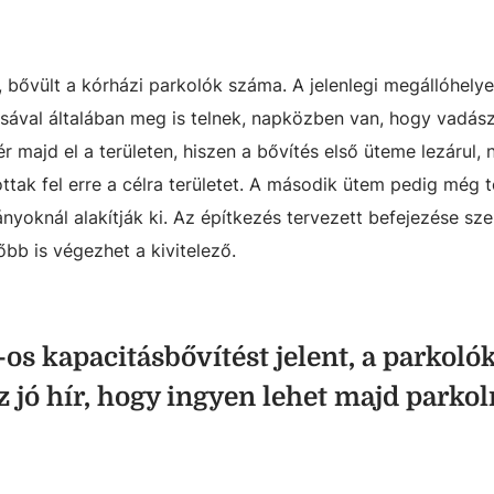
 bővült a kórházi parkolók száma. A jelenlegi megállóhelye
ásával általában meg is telnek, napközben van, hogy vadászn
r majd el a területen, hiszen a bővítés első üteme lezárul, 
ak fel erre a célra területet. A második ütem pedig még 
ányoknál alakítják ki. Az építkezés tervezett befejezése s
őbb is végezhet a kivitelező.
%-os kapacitásbővítést jelent, a parkoló
z jó hír, hogy ingyen lehet majd parkol