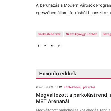
A beruházás a Modern Városok Program r
egészében állami forrásból finanszírozn
Székesfehérvár
Szent György Kórház
Sereg
Hasonló cikkek
2026. 01. 09., 15:12
Közlekedés
,
parkolás
Megváltozott a parkolási rend, m
MET Arénánál
Megváltozott parkolási és közlekedési rend a 