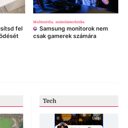
Multimédia
,
számítástechnika
sítsd fel
Samsung monitorok nem
ködését
csak gamerek számára
Tech