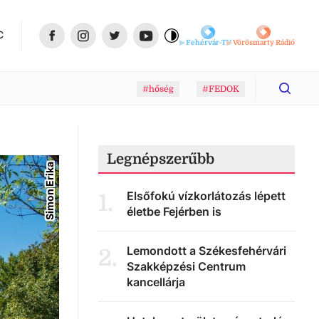
C
Fehérvár-TV
Vörösmarty Rádió
#hőség
#FEDOK
Legnépszerűbb
Simon Erika
Elsőfokú vízkorlátozás lépett
1
.
életbe Fejérben is
Lemondott a Székesfehérvári
2
.
Szakképzési Centrum
kancellárja