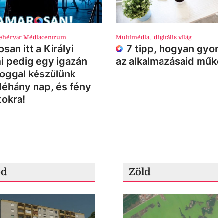
ehérvár Médiacentrum
Multimédia
,
digitális világ
san itt a Királyi
7 tipp, hogyan gyor
i pedig egy igazán
az alkalmazásaid mű
loggal készülünk
Néhány nap, és fény
tokra!
ód
Zöld