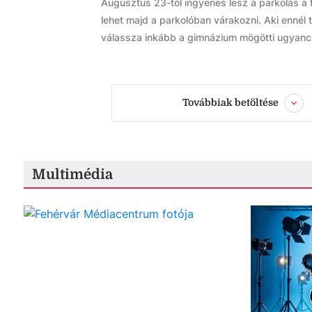
Augusztus 23-tól ingyenes lesz a parkolás a f
lehet majd a parkolóban várakozni. Aki ennél 
válassza inkább a gimnázium mögötti ugyancs
Továbbiak betöltése
Multimédia