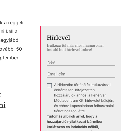
k a reggeli
i kell a
Hírlevél
nagyjából
Iratkozz fel már most hamarosan
további 50
induló heti hírlevelünkre!
zeptember
A Hírlevélre történő feliratkozással
✓
önkéntesen, kifejezetten
k
hozzájárulok ahhoz, a Fehérvár
Médiacentrum Kft. hírlevelet küldjön,
ni
és ehhez kapcsolódóan felhasználói
fiókot hozzon létre.
Tudomásul bírok arról, hogy a
hozzájáruló nyilatkozat bármikor
korlátozás és indokolás nélkül,