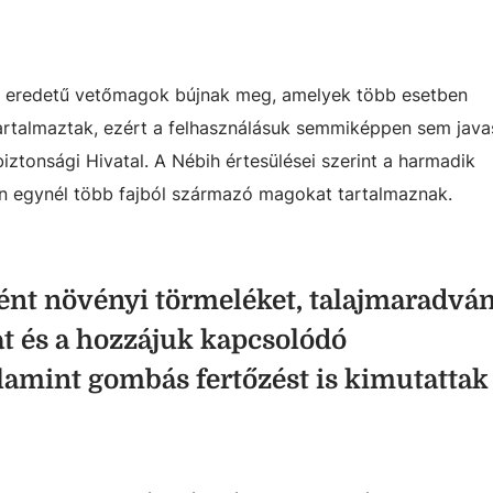
n eredetű vetőmagok bújnak meg, amelyek több esetben
tartalmaztak, ezért a felhasználásuk semmiképpen sem javas
iztonsági Hivatal. A Nébih értesülései szerint a harmadik
n egynél több fajból származó magokat tartalmaznak.
ént növényi törmeléket, talajmaradvá
at és a hozzájuk kapcsolódó
lamint gombás fertőzést is kimutattak