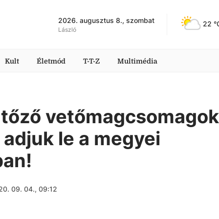
2026. augusztus 8., szombat
22
 °
László
Kult
Életmód
T-T-Z
Multimédia
ertőző vetőmagcsomagok
 adjuk le a megyei
ban!
0. 09. 04., 09:12