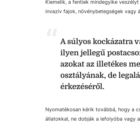
Kiemelik, a fentiek mindegyike veszélyt
invazív fajok, növénybetegségek vagy 
A súlyos kockázatra v
ilyen jellegű postacs
azokat az illetékes m
osztályának, de legal
érkezéséről.
Nyomatékosan kérik továbbá, hogy a c
állatokkal, ne dobják a lefolyóba vagy