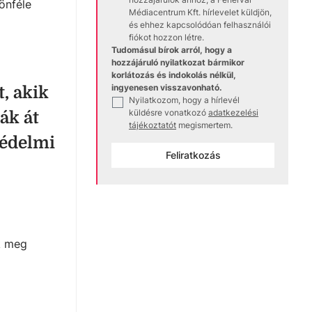
önféle
Médiacentrum Kft. hírlevelet küldjön,
és ehhez kapcsolódóan felhasználói
fiókot hozzon létre.
Tudomásul bírok arról, hogy a
hozzájáruló nyilatkozat bármikor
korlátozás és indokolás nélkül,
ingyenesen visszavonható.
, akik
Nyilatkozom, hogy a hírlevél
✓
küldésre vonatkozó
adatkezelési
ák át
tájékoztatót
megismertem.
védelmi
Feliratkozás
k meg