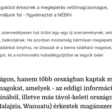
szágokból érkeznek a meglepetés vetőmagcsomagok,
ljunk fel - figyelmeztet a NÉBIH.
, szenvedélyesen tud örülni egy-egy új szerzeménynek, am
k, balkonjának. Ha azonban mostanság bármilyen meglepet
ánkat kinyitva, ne ültessük el a benne található magokat,
got, és a kommunális hulladékgyűjtőbe se tegyük bele!
gon, hanem több országban kaptak 
agokat, amelyek - az eddigi informác
ínából, illetve más távol-keleti ország
Malajzia, Wanuatu) érkeztek magánsz