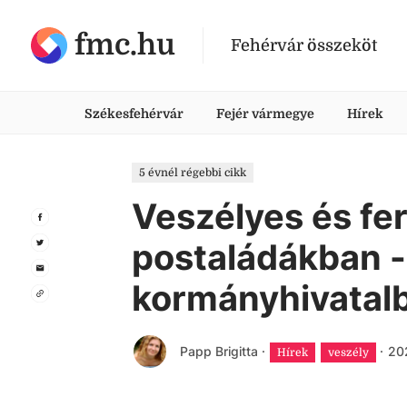
fmc.hu
Fehérvár összeköt
Székesfehérvár
Fejér vármegye
Hírek
5 évnél régebbi cikk
Veszélyes és f
postaládákban -
kormányhivatal
Papp Brigitta
·
·
202
Hírek
veszély