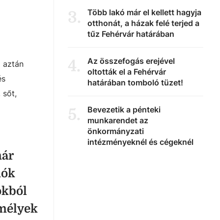
Több lakó már el kellett hagyja
3
.
otthonát, a házak felé terjed a
tűz Fehérvár határában
Az összefogás erejével
4
.
i aztán
oltották el a Fehérvár
és
határában tomboló tüzet!
 sőt,
Bevezetik a pénteki
5
.
munkarendet az
önkormányzati
intézményeknél és cégeknél
már
iók
okból
emélyek