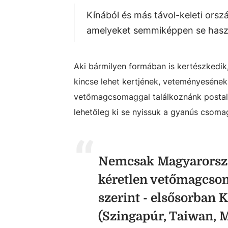
Kínából és más távol-keleti or
amelyeket semmiképpen se haszná
Aki bármilyen formában is kertészkedik
kincse lehet kertjének, veteményeséne
vetőmagcsomaggal találkoznánk postalád
lehetőleg ki se nyissuk a gyanús csoma
Nemcsak Magyarorszá
kéretlen vetőmagcsom
szerint - elsősorban K
(Szingapúr, Taiwan, 