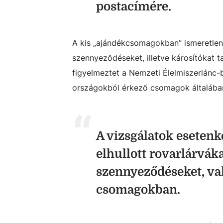
postacímére.
A kis „ajándékcsomagokban” ismeretle
szennyeződéseket, illetve károsítókat 
figyelmeztet a Nemzeti Élelmiszerlánc-b
országokból érkező csomagok általába
A vizsgálatok esetenk
elhullott rovarlárvák
szennyeződéseket, va
csomagokban.