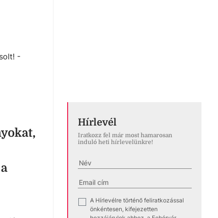
olt! -
Hírlevél
nyokat,
Iratkozz fel már most hamarosan
induló heti hírlevelünkre!
 a
A Hírlevélre történő feliratkozással
✓
önkéntesen, kifejezetten
hozzájárulok ahhoz, a Fehérvár