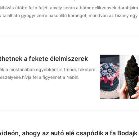
kihívás ütötte fel a fejét, amely során a bátor delikvensek darabjaira
ük található gyógyszerre hasonlító korongot, mondván az bizony eg
thetnek a fekete élelmiszerek
k a mostanában egyébként is trendi, feketére
szélyeire hívja fel a figyelmet a Nébih.
 videón, ahogy az autó elé csapódik a fa Bodajk