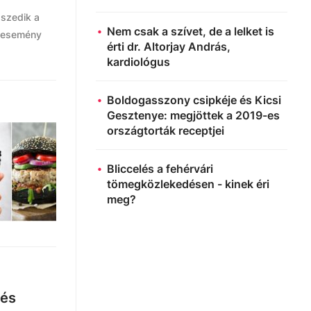
 szedik a
Nem csak a szívet, de a lelket is
y esemény
érti dr. Altorjay András,
kardiológus
Boldogasszony csipkéje és Kicsi
Gesztenye: megjöttek a 2019-es
országtorták receptjei
Bliccelés a fehérvári
tömegközlekedésen - kinek éri
meg?
 és