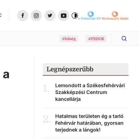
C
Fehérvár-TV
Vörösmarty Rádió
#hőség
#FEDOK
Legnépszerűbb
 a
Lemondott a Székesfehérvári
1
.
Szakképzési Centrum
kancellárja
Hatalmas területen ég a tarló
2
.
Fehérvár határában, gyorsan
terjednek a lángok!