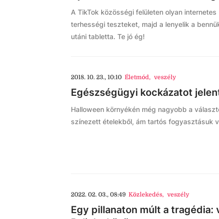
A TikTok közösségi felületen olyan internetes 
terhességi teszteket, majd a lenyelik a benn
utáni tabletta. Te jó ég!
2018. 10. 23., 10:10
Életmód
,
veszély
Egészségügyi kockázatot jelen
Halloween környékén még nagyobb a választé
színezett ételekből, ám tartós fogyasztásuk ve
2022. 02. 03., 08:49
Közlekedés
,
veszély
Egy pillanaton múlt a tragédia: