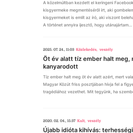
A közelmúltban kezdett el keringeni Faceboo
kisgyermeke megmentéséről írt, aki gombele
kisgyermeket is említ az író, aki viszont bele
A történet annyira ijesztő, hogy utánajártam...
2025. 07. 24., 11:03
Közlekedés
,
veszély
Öt év alatt tíz ember halt meg,
kanyarodott
Tíz ember halt meg öt év alatt azért, mert vala
Magyar Közút friss posztjában hívja fel a figy
tragédiához vezethet. Mit tegyünk, ha szembe
2020. 02. 04., 15:37
Kult
,
veszély
Újabb idióta kihívás: terhességi