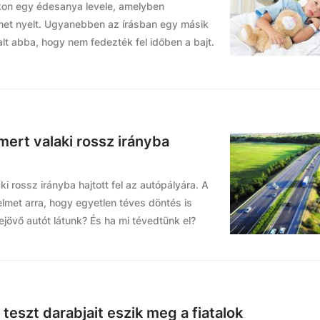
kon egy édesanya levele, amelyben
met nyelt. Ugyanebben az írásban egy másik
halt abba, hogy nem fedezték fel időben a bajt.
 mert valaki rossz irányba
ki rossz irányba hajtott fel az autópályára. A
elmet arra, hogy egyetlen téves döntés is
jövő autót látunk? És ha mi tévedtünk el?
 teszt darabjait eszik meg a fiatalok