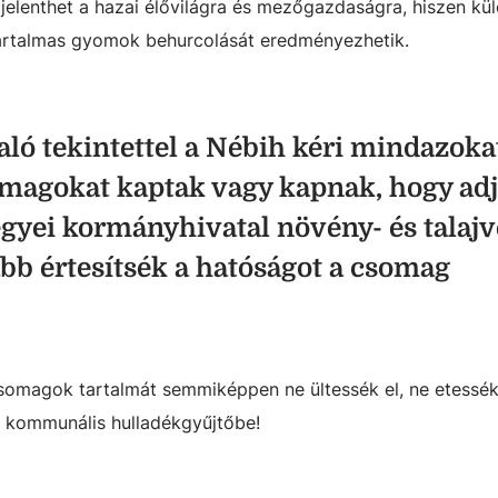
 jelenthet a hazai élővilágra és mezőgazdaságra, hiszen kül
ártalmas gyomok behurcolását eredményezhetik.
aló tekintettel a Nébih kéri mindazokat
omagokat kaptak vagy kapnak, hogy adj
egyei kormányhivatal növény- és talaj
ább értesítsék a hatóságot a csomag
somagok tartalmát semmiképpen ne ültessék el, ne etessé
 a kommunális hulladékgyűjtőbe!