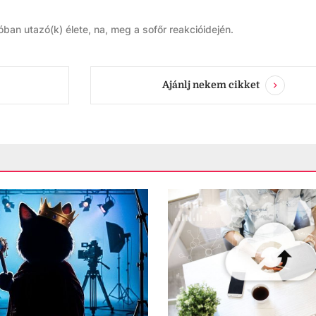
ban utazó(k) élete, na, meg a sofőr reakcióidején.
Ajánlj nekem cikket