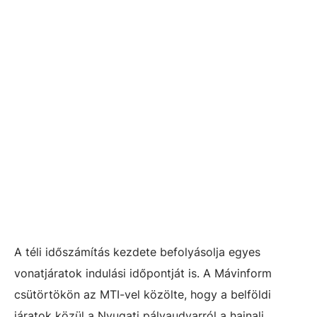
A téli időszámítás kezdete befolyásolja egyes
vonatjáratok indulási időpontját is. A Mávinform
csütörtökön az MTI-vel közölte, hogy a belföldi
járatok közül a Nyugati pályaudvarról a hajnali