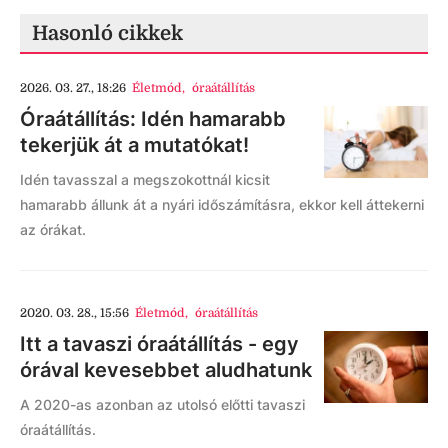
Hasonló cikkek
2026. 03. 27., 18:26
Életmód
,
óraátállítás
Óraátállítás: Idén hamarabb
tekerjük át a mutatókat!
Idén tavasszal a megszokottnál kicsit
hamarabb állunk át a nyári időszámításra, ekkor kell áttekerni
az órákat.
2020. 03. 28., 15:56
Életmód
,
óraátállítás
Itt a tavaszi óraátállítás - egy
órával kevesebbet aludhatunk
A 2020-as azonban az utolsó előtti tavaszi
óraátállítás.