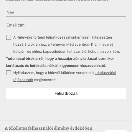
✓
A Hírlevélre történő feliratkozással önkéntesen, kifejezetten
hozzájárulok ahhoz, a Fehérvár Médiacentrum Kft. hírlevelet
küldjön, és ehhez kapcsolódóan felhasználói fiókot hozzon létre.
Tudomásul bírok arról, hogy a hozzájáruló nyilatkozat bármikor
korlátozás és indokolás nélkül, ingyenesen visszavonható.
✓
Nyilatkozom, hogy a hírlevél küldésre vonatkozó
adatkezelési
tájékoztatót
megismertem.
Feliratkozás
A tökéletes felhasználói élmény érdekében