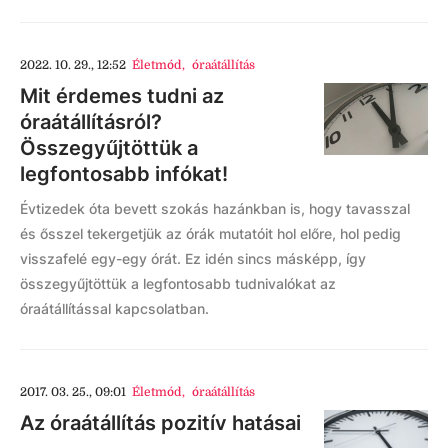
2022. 10. 29., 12:52
Életmód
,
óraátállítás
Mit érdemes tudni az
óraátállításról?
Összegyűjtöttük a
legfontosabb infókat!
Évtizedek óta bevett szokás hazánkban is, hogy tavasszal
és ősszel tekergetjük az órák mutatóit hol előre, hol pedig
visszafelé egy-egy órát. Ez idén sincs másképp, így
összegyűjtöttük a legfontosabb tudnivalókat az
óraátállítással kapcsolatban.
2017. 03. 25., 09:01
Életmód
,
óraátállítás
Az óraátállítás pozitív hatásai