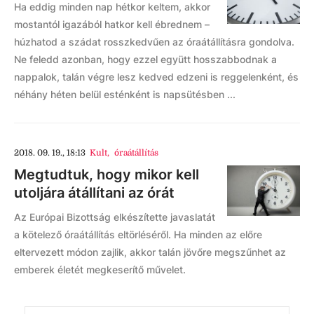
Ha eddig minden nap hétkor keltem, akkor
mostantól igazából hatkor kell ébrednem –
húzhatod a szádat rosszkedvűen az óraátállításra gondolva.
Ne feledd azonban, hogy ezzel együtt hosszabbodnak a
nappalok, talán végre lesz kedved edzeni is reggelenként, és
néhány héten belül esténként is napsütésben ...
2018. 09. 19., 18:13
Kult
,
óraátállítás
Megtudtuk, hogy mikor kell
utoljára átállítani az órát
Az Európai Bizottság elkészítette javaslatát
a kötelező óraátállítás eltörléséről. Ha minden az előre
eltervezett módon zajlik, akkor talán jövőre megszűnhet az
emberek életét megkeserítő művelet.