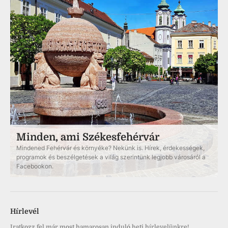
Minden, ami Székesfehérvár
Mindened Fehérvár és környéke? Nekünk is. Hírek, érdekességek,
programok és beszélgetések a világ szerintünk legjobb városáról a
Facebookon.
Hírlevél
Iratkozz fel már most hamarosan induló heti hírlevelünkre!