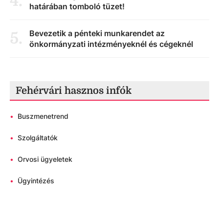
4
.
határában tomboló tüzet!
Bevezetik a pénteki munkarendet az
5
.
önkormányzati intézményeknél és cégeknél
Fehérvári hasznos infók
•
Buszmenetrend
•
Szolgáltatók
•
Orvosi ügyeletek
•
Ügyintézés