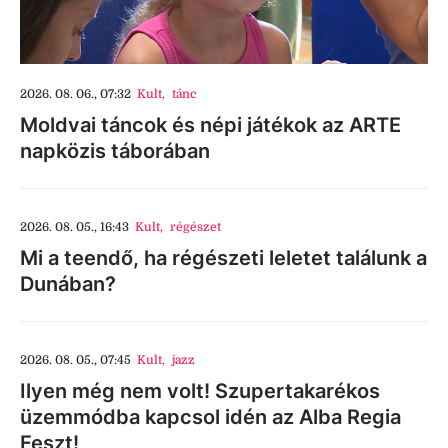
2026. 08. 06., 07:32
Kult
,
tánc
Moldvai táncok és népi játékok az ARTE
napközis táborában
2026. 08. 05., 16:43
Kult
,
régészet
Mi a teendő, ha régészeti leletet találunk a
Dunában?
2026. 08. 05., 07:45
Kult
,
jazz
Ilyen még nem volt! Szupertakarékos
üzemmódba kapcsol idén az Alba Regia
Feszt!