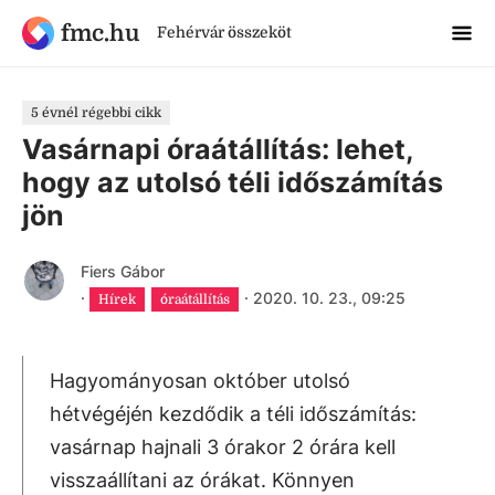
fmc.hu
Fehérvár összeköt
5 évnél régebbi cikk
Vasárnapi óraátállítás: lehet,
hogy az utolsó téli időszámítás
jön
Fiers Gábor
·
·
2020. 10. 23., 09:25
Hírek
óraátállítás
Hagyományosan október utolsó
hétvégéjén kezdődik a téli időszámítás:
vasárnap hajnali 3 órakor 2 órára kell
visszaállítani az órákat. Könnyen