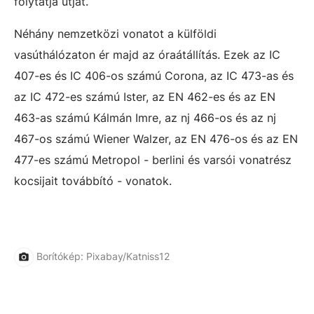
folytatja útját.
Néhány nemzetközi vonatot a külföldi
vasúthálózaton ér majd az óraátállítás. Ezek az IC
407-es és IC 406-os számú Corona, az IC 473-as és
az IC 472-es számú Ister, az EN 462-es és az EN
463-as számú Kálmán Imre, az nj 466-os és az nj
467-os számú Wiener Walzer, az EN 476-os és az EN
477-es számú Metropol - berlini és varsói vonatrész
kocsijait továbbító - vonatok.
Borítókép: Pixabay/Katniss12